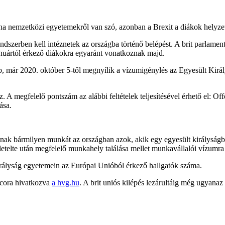
ha nemzetközi egyetemekről van szó, azonban a Brexit a diákok helyzet
endszerben kell intéznetek az országba történő belépést. A brit parlame
anuártól érkező diákokra egyaránt vonatkoznak majd.
, már 2020. október 5-től megnyílik a vízumigénylés az Egyesült Kirá
A megfelelő pontszám az alábbi feltételek teljesítésével érhető el: Offe
ása.
nak bármilyen munkát az országban azok, akik egy egyesült királyságbe
letelte után megfelelő munkahely találása mellet munkavállalói vízumra
Királyság egyetemein az Európai Unióból érkező hallgatók száma.
ticora hivatkozva
a hvg.hu
. A brit uniós kilépés lezárultáig még ugyana