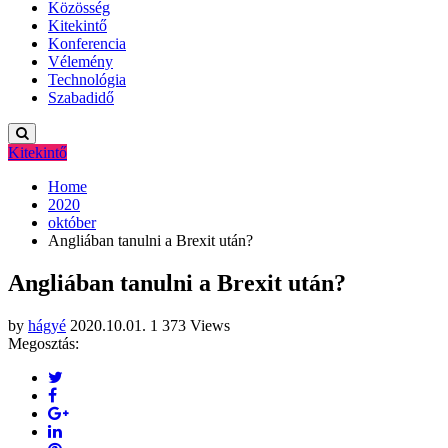
Közösség
Kitekintő
Konferencia
Vélemény
Technológia
Szabadidő
Kitekintő
Home
2020
október
Angliában tanulni a Brexit után?
Angliában tanulni a Brexit után?
by
hágyé
2020.10.01.
1 373 Views
Megosztás: