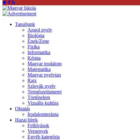
Tanuljunk
Angol nyelv
Biológia
Ének/Zene
Fizika
Informatika
Kémia
Magyar irodalom
Matematika
Magyar nyelvtan
Rajz
Szlovák nyelv
Természetismeret
Történelem
Vizuális kultúra
Oktatás
Irodalomterápia
Hazai hírek
Felhívások
Versenyek
Egyéb kategória