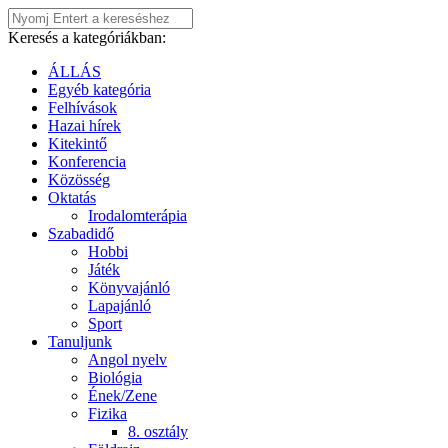
Keresés a kategóriákban:
ÁLLÁS
Egyéb kategória
Felhívások
Hazai hírek
Kitekintő
Konferencia
Közösség
Oktatás
Irodalomterápia
Szabadidő
Hobbi
Játék
Könyvajánló
Lapajánló
Sport
Tanuljunk
Angol nyelv
Biológia
Ének/Zene
Fizika
8. osztály