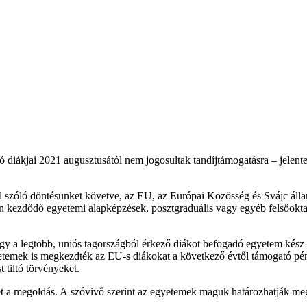
 diákjai 2021 augusztusától nem jogosultak tandíjtámogatásra – jelen
sről szóló döntésünket követve, az EU, az Európai Közösség és Svájc ál
n kezdődő egyetemi alapképzések, posztgraduális vagy egyéb felsőoktat
a legtöbb, uniós tagországból érkező diákot befogadó egyetem kész alte
gyetemek is megkezdték az EU-s diákokat a következő évtől támogató p
 tiltó törvényeket.
et a megoldás. A szóvivő szerint az egyetemek maguk határozhatják meg d