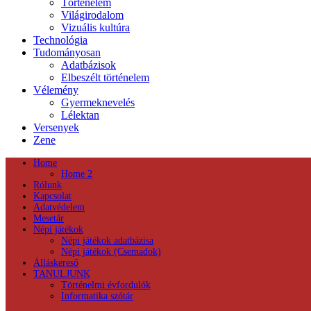
Történelem
Világirodalom
Vizuális kultúra
Technológia
Tudományosan
Adatbázisok
Elbeszélt történelem
Vélemény
Gyermeknevelés
Lélektan
Versenyek
Zene
Home
Home 2
Rólunk
Kapcsolat
Adatvédelem
Mesetár
Népi játékok
Népi játékok adatbázisa
Népi játékok (Csemadok)
Álláskereső
TANULJUNK
Történelmi évfordulók
Informatika szótár