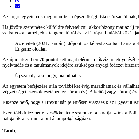
Az angol egyetemek még mindig a népszerűségi lista csúcsán állnak, 
Ha jövőre szeretnétek külföldre felvételizni, akkor bizony már az új r
szabályokat, amelyek a tengerentúlról és az Európai Unióból 2021. j
Az eredeti (2021. januári) időponthoz képest azonban hamarabb
Engame oldalán.
Az új rendszerben 70 pontot kell majd elérni a diákvízum elnyeréséhez. 
nyelvtudás és a tanulmányok idejére szükséges anyagi fedezet biztosít
Új szabály: aki megy, maradhat is
Az egyetem befejezése után további két évig maradhatnak és vállalhat
végzettséget szerzők esetében ez három év). A kettő (vagy három) év 
Elképzelhető, hogy a Brexit után jelentősen visszaesik az Egyesült 
Ezért több intézmény is csökkentené számukra a tandíjat – írja a Poli
hallgatókra is, mint a brit állampolgárságúakra.
Tandíj