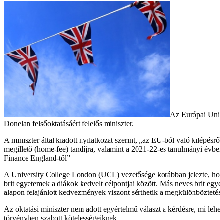
Az Európai Unió
Donelan felsőoktatásáért felelős miniszter.
A miniszter által kiadott nyilatkozat szerint, „az EU-ból való kilépé
megillető (home-fee) tandíjra, valamint a 2021-22-es tanulmányi évbe
Finance England-től”
A University College London (UCL) vezetősége korábban jelezte, hogy 
brit egyetemek a diákok kedvelt célpontjai között. Más neves brit e
alapon felajánlott kedvezmények viszont sérthetik a megkülönböztetést
Az oktatási miniszter nem adott egyértelmű választ a kérdésre, mi leh
törvényben szabott kötelességeiknek.