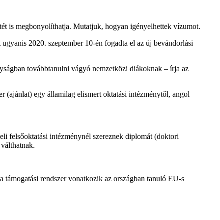
ét is megbonyolíthatja. Mutatjuk, hogyan igényelhettek vízumot.
nt ugyanis 2020. szeptember 10-én fogadta el az új bevándorlási
lyságban továbbtanulni vágyó nemzetközi diákoknak – írja az
r (ajánlat) egy államilag elismert oktatási intézménytől, angol
li felsőoktatási intézménynél szereznek diplomát (doktori
 válthatnak.
z a támogatási rendszer vonatkozik az országban tanuló EU-s