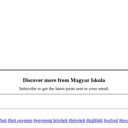
Discover more from Magyar Iskola
Subscribe to get the latest posts sent to your email.
brit
#brit egyetem
#egyetemi felvételi
#felvételi
#külföldi
#oxford
#tov