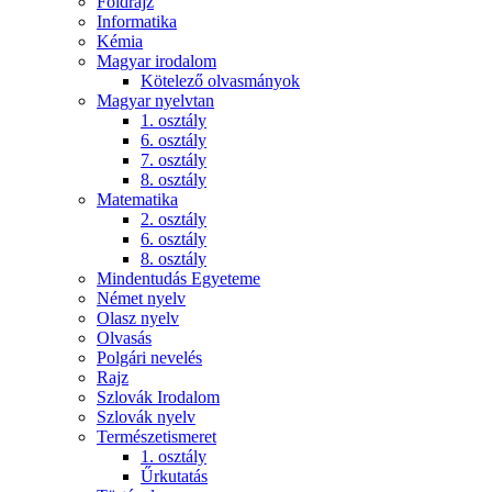
Földrajz
Informatika
Kémia
Magyar irodalom
Kötelező olvasmányok
Magyar nyelvtan
1. osztály
6. osztály
7. osztály
8. osztály
Matematika
2. osztály
6. osztály
8. osztály
Mindentudás Egyeteme
Német nyelv
Olasz nyelv
Olvasás
Polgári nevelés
Rajz
Szlovák Irodalom
Szlovák nyelv
Természetismeret
1. osztály
Űrkutatás