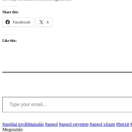
Share this:
Facebook
X
Like this:
Type your email…
#angliai továbbtanulás
#angol
#angol egyetem
#angol vízum
#brexit
#
Megosztás: