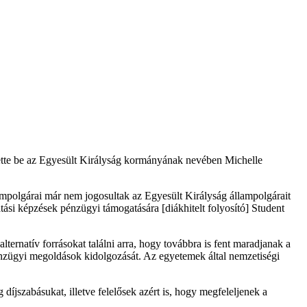
tette be az Egyesült Királyság kormányának nevében Michelle
lampolgárai már nem jogosultak az Egyesült Királyság állampolgárait
ási képzések pénzügyi támogatására [diákhitelt folyosító] Student
rnatív forrásokat találni arra, hogy továbbra is fent maradjanak a
énzügyi megoldások kidolgozását. Az egyetemek által nemzetiségi
íjszabásukat, illetve felelősek azért is, hogy megfeleljenek a