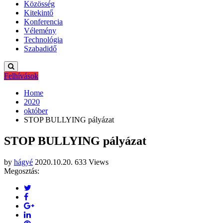
Közösség
Kitekintő
Konferencia
Vélemény
Technológia
Szabadidő
Felhívások
Home
2020
október
STOP BULLYING pályázat
STOP BULLYING pályázat
by
hágyé
2020.10.20.
633 Views
Megosztás: