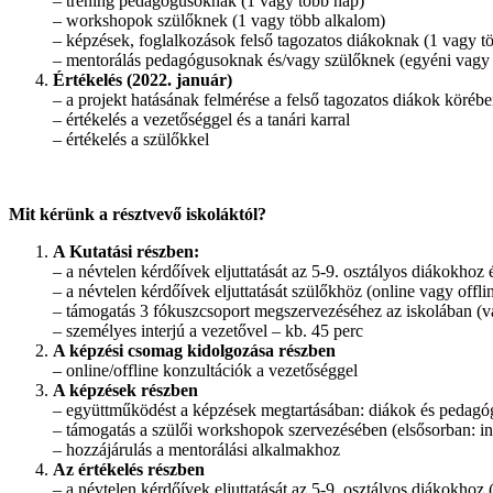
– tréning pedagógusoknak (1 vagy több nap)
– workshopok szülőknek (1 vagy több alkalom)
– képzések, foglalkozások felső tagozatos diákoknak (1 vagy t
– mentorálás pedagógusoknak és/vagy szülőknek (egyéni vagy
Értékelés (2022. január)
– a projekt hatásának felmérése a felső tagozatos diákok körébe
– értékelés a vezetőséggel és a tanári karral
– értékelés a szülőkkel
Mit kérünk a résztvevő iskoláktól?
A Kutatási részben:
– a névtelen kérdőívek eljuttatását az 5-9. osztályos diákokho
– a névtelen kérdőívek eljuttatását szülőkhöz (online vagy offl
– támogatás 3 fókuszcsoport megszervezéséhez az iskolában (va
– személyes interjú a vezetővel – kb. 45 perc
A képzési csomag kidolgozása részben
– online/offline konzultációk a vezetőséggel
A képzések részben
– együttműködést a képzések megtartásában: diákok és pedagóg
– támogatás a szülői workshopok szervezésében (elsősorban: inf
– hozzájárulás a mentorálási alkalmakhoz
Az értékelés részben
– a névtelen kérdőívek eljuttatását az 5-9. osztályos diákokhoz