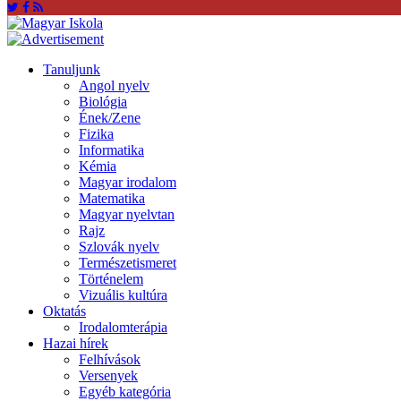
Tanuljunk
Angol nyelv
Biológia
Ének/Zene
Fizika
Informatika
Kémia
Magyar irodalom
Matematika
Magyar nyelvtan
Rajz
Szlovák nyelv
Természetismeret
Történelem
Vizuális kultúra
Oktatás
Irodalomterápia
Hazai hírek
Felhívások
Versenyek
Egyéb kategória