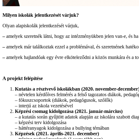
Milyen iskolák jelentkezését várjuk?
Olyan alapiskolák jelentkezését várjuk,
–
amelyek szeretnék látni, hogy az intézményükben jelen van-e, és ha
–
amelyek már találkoztak ezzel a problémával, és szeretnének hatékony
–
amelyek hajlandóak egy évre elköteleződni a közös munkára és a t
A projekt felépítése
Kutatás a résztvevő iskolákban (2020. november-december
– névtelen kérdőíves felmérés a felső tagozatos diákok, pedagó
– fókuszcsoportok (diákok, pedagógusok, szólők)
– interjú az iskola vezetésével
Képzési csomag kidolgozása (2021. január-március)
– a kutatás során gyűjtött adatok alapján az iskolára szabott diag
– képzési terv kidolgozása
– háttéranyagok kidolgozása a bullying témában
Képzések (2021. április-2021. december)