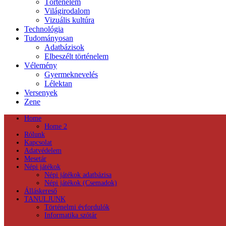
Történelem
Világirodalom
Vizuális kultúra
Technológia
Tudományosan
Adatbázisok
Elbeszélt történelem
Vélemény
Gyermeknevelés
Lélektan
Versenyek
Zene
Home
Home 2
Rólunk
Kapcsolat
Adatvédelem
Mesetár
Népi játékok
Népi játékok adatbázisa
Népi játékok (Csemadok)
Álláskereső
TANULJUNK
Történelmi évfordulók
Informatika szótár