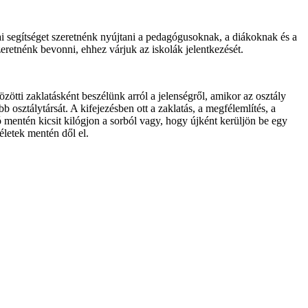
segítséget szeretnénk nyújtani a pedagógusoknak, a diákoknak és a
eretnénk bevonni, ehhez várjuk az iskolák jelentkezését.
zötti zaklatásként beszélünk arról a jelenségről, amikor az osztály
 osztálytársát. A kifejezésben ott a zaklatás, a megfélemlítés, a
mentén kicsit kilógjon a sorból vagy, hogy újként kerüljön be egy
életek mentén dől el.