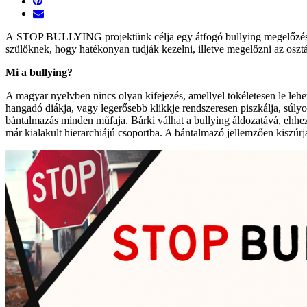
A STOP BULLYING projektünk célja egy átfogó bullying megelőzési é
szülőknek, hogy hatékonyan tudják kezelni, illetve megelőzni az oszt
Mi a bullying?
A magyar nyelvben nincs olyan kifejezés, amellyel tökéletesen le lehet
hangadó diákja, vagy legerősebb klikkje rendszeresen piszkálja, súlyos
bántalmazás minden műfaja. Bárki válhat a bullying áldozatává, ehhez
már kialakult hierarchiájú csoportba. A bántalmazó jellemzően kiszúrj