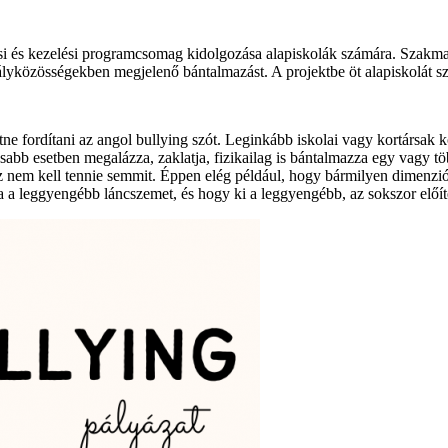
s kezelési programcsomag kidolgozása alapiskolák számára. Szakmai 
ályközösségekben megjelenő bántalmazást. A projektbe öt alapiskolát sz
ne fordítani az angol bullying szót. Leginkább iskolai vagy kortársak kö
abb esetben megalázza, zaklatja, fizikailag is bántalmazza egy vagy több
 nem kell tennie semmit. Éppen elég például, hogy bármilyen dimenzió 
a a leggyengébb láncszemet, és hogy ki a leggyengébb, az sokszor előít