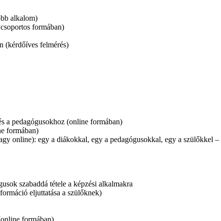
öbb alkalom)
 csoportos formában)
n (kérdőíves felmérés)
z és a pedagógusokhoz (online formában)
ine formában)
gy online): egy a diákokkal, egy a pedagógusokkal, egy a szülőkkel – 
usok szabaddá tétele a képzési alkalmakra
ormáció eljuttatása a szülőknek)
 (online formában)