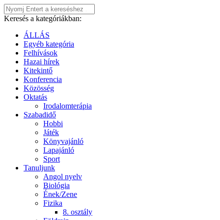
Keresés a kategóriákban:
ÁLLÁS
Egyéb kategória
Felhívások
Hazai hírek
Kitekintő
Konferencia
Közösség
Oktatás
Irodalomterápia
Szabadidő
Hobbi
Játék
Könyvajánló
Lapajánló
Sport
Tanuljunk
Angol nyelv
Biológia
Ének/Zene
Fizika
8. osztály