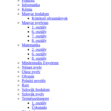
Földrajz
Informatika
Kémia
Magyar irodalom
Kötelező olvasmányok
Magyar nyelvtan
1. osztály
6. osztály
7. osztály
8. osztály
Matematika
2. osztály
6. osztály
8. osztály
Mindentudás Egyeteme
Német nyelv
Olasz nyelv
Olvasás
Polgári nevelés
Rajz
Szlovák Irodalom
Szlovák nyelv
Természetismeret
1. osztály
Űrkutatás