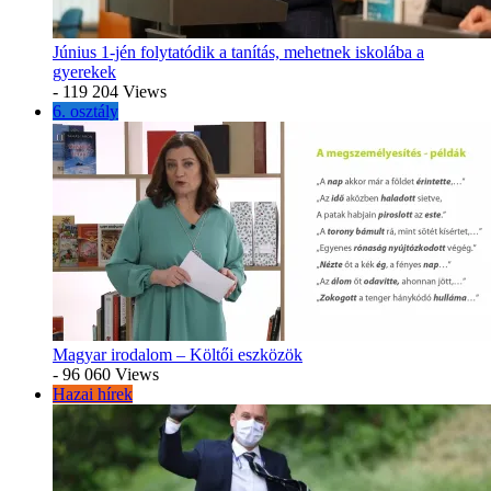
Június 1-jén folytatódik a tanítás, mehetnek iskolába a
gyerekek
- 119 204 Views
6. osztály
Magyar irodalom – Költői eszközök
- 96 060 Views
Hazai hírek