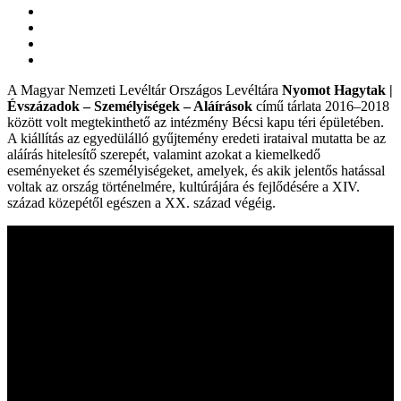
A Magyar Nemzeti Levéltár Országos Levéltára
Nyomot Hagytak |
Évszázadok – Személyiségek – Aláírások
című tárlata 2016–2018
között volt megtekinthető az intézmény Bécsi kapu téri épületében.
A kiállítás az egyedülálló gyűjtemény eredeti irataival mutatta be az
aláírás hitelesítő szerepét, valamint azokat a kiemelkedő
eseményeket és személyiségeket, amelyek, és akik jelentős hatással
voltak az ország történelmére, kultúrájára és fejlődésére a XIV.
század közepétől egészen a XX. század végéig.