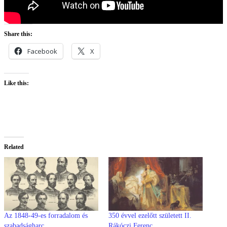
Share this:
Facebook
X
Like this:
Related
Az 1848-49-es forradalom és
350 évvel ezelőtt született II.
szabadságharc
Rákóczi Ferenc