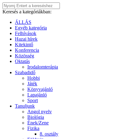
Keresés a kategóriákban:
ÁLLÁS
Egyéb kategória
Felhívások
Hazai hírek
Kitekintő
Konferencia
Közösség
Oktatás
Irodalomterápia
Szabadidő
Hobbi
Játék
Könyvajánló
Lapajánló
Sport
Tanuljunk
Angol nyelv
Biológia
Ének/Zene
Fizika
8. osztály