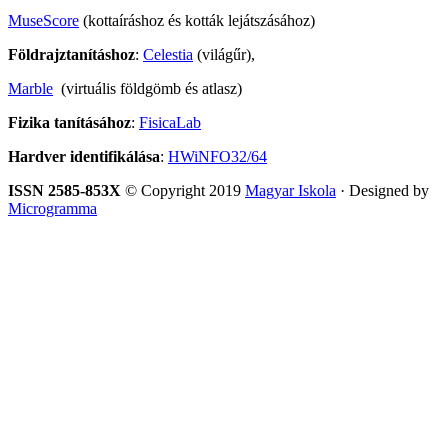
MuseScore
(kottaíráshoz és kották lejátszásához)
Földrajztanításhoz
:
Celestia
(világűr),
Marble
(virtuális földgömb és atlasz)
Fizika tanításához
:
FisicaLab
Hardver identifikálása
:
HWiNFO32/64
ISSN 2585-853X
© Copyright 2019
Magyar Iskola
· Designed by
Microgramma