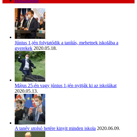
Hozzászólás
Június 1-jén folytatódik a tanítás, mehetnek iskolába a
gyerekek
2020.05.18.
Május 25-én vagy június 1-jén nyitják ki az iskolákat
2020.05.13.
A tanév utolsó hetére kinyit minden iskola
2020.06.09.