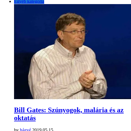
Egyéb kategória
Bill Gates: Szúnyogok, malária és az
oktatás
by
hágyé
2019.05.15.