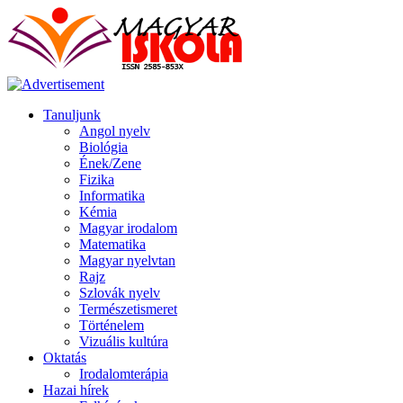
Tanuljunk
Angol nyelv
Biológia
Ének/Zene
Fizika
Informatika
Kémia
Magyar irodalom
Matematika
Magyar nyelvtan
Rajz
Szlovák nyelv
Természetismeret
Történelem
Vizuális kultúra
Oktatás
Irodalomterápia
Hazai hírek