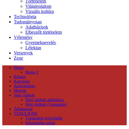
Történelem
Világirodalom
Vizuális kultúra
Technológia
Tudományosan
Adatbázisok
Elbeszélt történelem
Vélemény
Gyermeknevelés
Lélektan
Versenyek
Zene
Home
Home 2
Rólunk
Kapcsolat
Adatvédelem
Mesetár
Népi játékok
Népi játékok adatbázisa
Népi játékok (Csemadok)
Álláskereső
TANULJUNK
Történelmi évfordulók
Informatika szótár