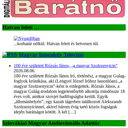
Hatvan felett …
...korhatár nélkül. Hatvan felett és hetvenen túl.
Magyar Interaktív Televízió
100 éve született Rózsás János, „a magyar Szolzsenyicin”
2026.08.06.
100 éve született Rózsás János író, történész, a magyar Gulag-
foglyok krónikása, aki (Lengyel József íróhoz hasonlóan) „a
magyar Szolzsenyicin”-ként is emlegettek. Rózsás János, a
magyar Gulág-irodalom legjelentősebb alkotója mindössze 18
éves volt, amikor szovjet hadifogságba került. Egyik
„állomáshelyén”, egy kazah lágerben találkozott Alekszandr
Szolzsenyicinnel, akivel három évig tartó közös fogságuk
idején barátságot kötött. A két […]
Szlovákiai Magyar Audiovizuális Adattár