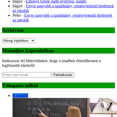
hágyé
-
Elhunyt Szépe Judit nyelvész, kutató
hágyé
-
Egyre nagyobb a tanárhiány, reménytelenül hirdetnek
az iskolák
Péter
-
Egyre nagyobb a tanárhiány, reménytelenül hirdetnek
az iskolák
Archívum
Archívum
Maradjon kapcsolatban
Iratkozzon fel hírlevelünkre, hogy e-mailben értesülhessen a
legfrissebb hírekről!
Feliratkozás
Válogatás nélkül
6. osztály