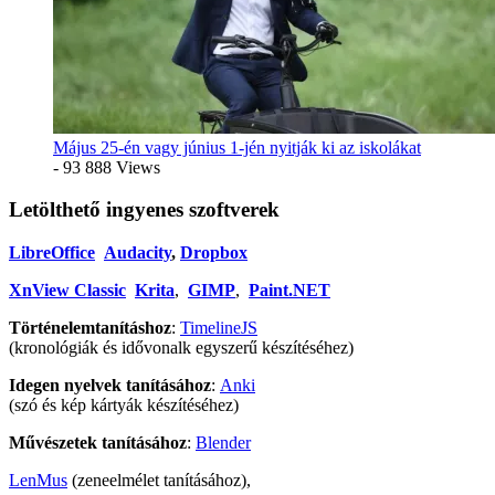
Május 25-én vagy június 1-jén nyitják ki az iskolákat
- 93 888 Views
Letölthető ingyenes szoftverek
LibreOffice
Audacity
,
Dropbox
XnView Classic
Krita
,
GIMP
,
Paint.NET
Történelemtanításhoz
:
TimelineJS
(kronológiák és idővonalk egyszerű készítéséhez)
Idegen nyelvek tanításához
:
Anki
(szó és kép kártyák készítéséhez)
Művészetek tanításához
:
Blender
LenMus
(zeneelmélet tanításához),