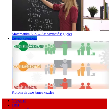
Matematika 6. o. – Az oszthatóság jelei
Egyéb kategória
Koronavírusos tanévkezdés
Népszerű
Friss