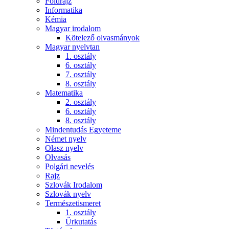
Földrajz
Informatika
Kémia
Magyar irodalom
Kötelező olvasmányok
Magyar nyelvtan
1. osztály
6. osztály
7. osztály
8. osztály
Matematika
2. osztály
6. osztály
8. osztály
Mindentudás Egyeteme
Német nyelv
Olasz nyelv
Olvasás
Polgári nevelés
Rajz
Szlovák Irodalom
Szlovák nyelv
Természetismeret
1. osztály
Űrkutatás