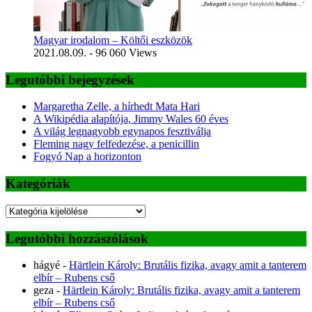
Magyar irodalom – Költői eszközök
2021.08.09.
- 96 060 Views
Legutóbbi bejegyzések
Margaretha Zelle, a hírhedt Mata Hari
A Wikipédia alapítója, Jimmy Wales 60 éves
A világ legnagyobb egynapos fesztiválja
Fleming nagy felfedezése, a penicillin
Fogyó Nap a horizonton
Kategóriák
Kategóriák
Legutóbbi hozzászólások
hágyé
-
Härtlein Károly: Brutális fizika, avagy amit a tanterem
elbír – Rubens cső
geza
-
Härtlein Károly: Brutális fizika, avagy amit a tanterem
elbír – Rubens cső