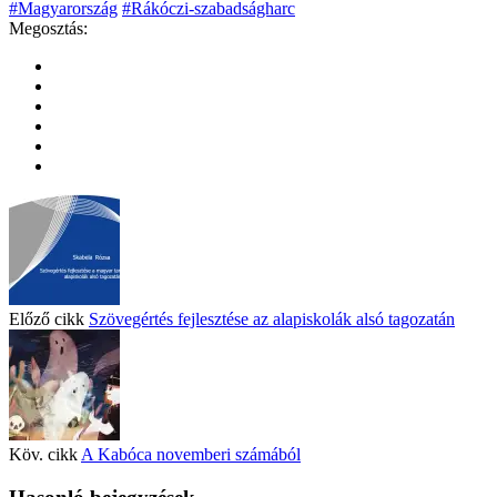
#Magyarország
#Rákóczi-szabadságharc
Megosztás:
Előző cikk
Szövegértés fejlesztése az alapiskolák alsó tagozatán
Köv. cikk
A Kabóca novemberi számából