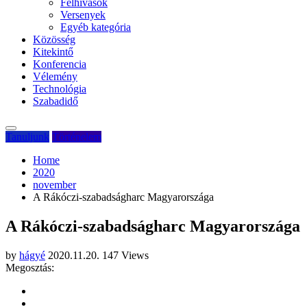
Felhívások
Versenyek
Egyéb kategória
Közösség
Kitekintő
Konferencia
Vélemény
Technológia
Szabadidő
Tanuljunk
Történelem
Home
2020
november
A Rákóczi-szabadságharc Magyarországa
A Rákóczi-szabadságharc Magyarországa
by
hágyé
2020.11.20.
147 Views
Megosztás: