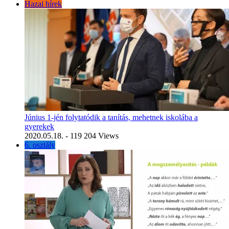
Hazai hírek
Június 1-jén folytatódik a tanítás, mehetnek iskolába a
gyerekek
2020.05.18.
- 119 204 Views
6. osztály