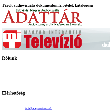
Tárolt audiovizuális dokumentumfelvételek katalógusa
Rólunk
A Magyar Iskola a szlovákiai magyar iskolák, tanárok, szülők és
persze a diákok fóruma
Ezen az oldalon esetenként olyan írások jelennek meg, amelyek a hagyományos iskolafelfogástól eltérő
mintákat népszerűsítenek. Ennek következtében előfordulhat, hogy az idetévedő kiskorú felhasználók
látóköre gyorsabban szélesedik, mint azt a szülők esetleg szeretnék.
Elérhetőség
Családi Kör Egyesület/Združenie rod. kruhov
Medzilaborecká 17, 82101 Bratislava
+421 911 732 190 |
info@magyar-iskola.sk