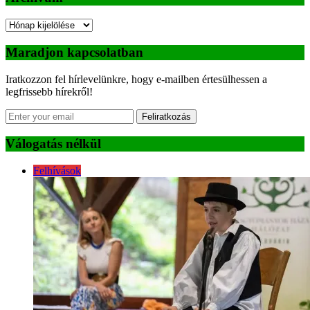
Archívum
Maradjon kapcsolatban
Iratkozzon fel hírlevelünkre, hogy e-mailben értesülhessen a
legfrissebb hírekről!
Feliratkozás
Válogatás nélkül
Felhívások