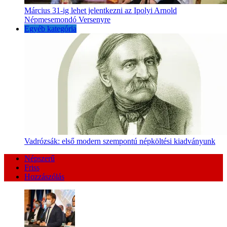
Március 31-ig lehet jelentkezni az Ipolyi Arnold
Népmesemondó Versenyre
Egyéb kategória
Vadrózsák: első modern szempontú népköltési kiadványunk
Népszerű
Friss
Hozzászólás