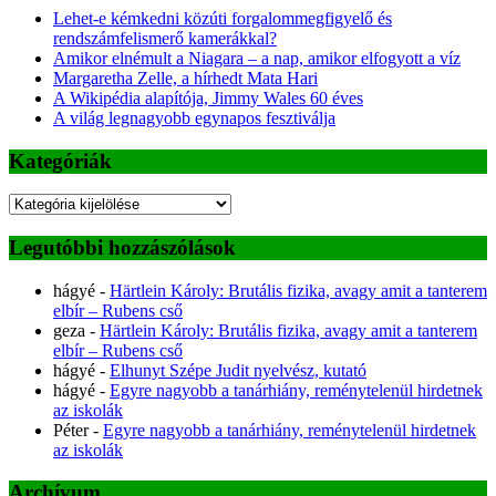
Lehet-e kémkedni közúti forgalommegfigyelő és
rendszámfelismerő kamerákkal?
Amikor elnémult a Niagara – a nap, amikor elfogyott a víz
Margaretha Zelle, a hírhedt Mata Hari
A Wikipédia alapítója, Jimmy Wales 60 éves
A világ legnagyobb egynapos fesztiválja
Kategóriák
Kategóriák
Legutóbbi hozzászólások
hágyé
-
Härtlein Károly: Brutális fizika, avagy amit a tanterem
elbír – Rubens cső
geza
-
Härtlein Károly: Brutális fizika, avagy amit a tanterem
elbír – Rubens cső
hágyé
-
Elhunyt Szépe Judit nyelvész, kutató
hágyé
-
Egyre nagyobb a tanárhiány, reménytelenül hirdetnek
az iskolák
Péter
-
Egyre nagyobb a tanárhiány, reménytelenül hirdetnek
az iskolák
Archívum