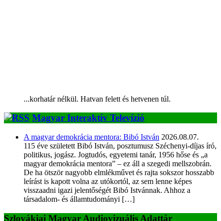
...korhatár nélkül. Hatvan felett és hetvenen túl.
Magyar Interaktív Televízió
A magyar demokrácia mentora: Bibó István
2026.08.07.
115 éve született Bibó István, posztumusz Széchenyi-díjas író,
politikus, jogász. Jogtudós, egyetemi tanár, 1956 hőse és „a
magyar demokrácia mentora” – ez áll a szegedi mellszobrán.
De ha ötször nagyobb elmlékművet és rajta sokszor hosszabb
leírást is kapott volna az utókortól, az sem lenne képes
visszaadni igazi jelentőségét Bibó Istvánnak. Ahhoz a
társadalom- és államtudományi […]
Szlovákiai Magyar Audiovizuális Adattár