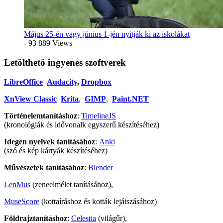
Május 25-én vagy június 1-jén nyitják ki az iskolákat
- 93 889 Views
Letölthető ingyenes szoftverek
LibreOffice
Audacity
,
Dropbox
XnView Classic
Krita
,
GIMP
,
Paint.NET
Történelemtanításhoz
:
TimelineJS
(kronológiák és idővonalk egyszerű készítéséhez)
Idegen nyelvek tanításához
:
Anki
(szó és kép kártyák készítéséhez)
Művészetek tanításához
:
Blender
LenMus
(zeneelmélet tanításához),
MuseScore
(kottaíráshoz és kották lejátszásához)
Földrajztanításhoz
:
Celestia
(világűr),