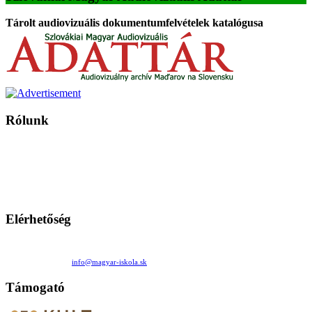
Tárolt audiovizuális dokumentumfelvételek katalógusa
Rólunk
A Magyar Iskola a szlovákiai magyar iskolák, tanárok, szülők és
persze a diákok fóruma
Ezen az oldalon esetenként olyan írások jelennek meg, amelyek a hagyományos iskolafelfogástól eltérő
mintákat népszerűsítenek. Ennek következtében előfordulhat, hogy az idetévedő kiskorú felhasználók
látóköre gyorsabban szélesedik, mint azt a szülők esetleg szeretnék.
Elérhetőség
Családi Kör Egyesület/Združenie rod. kruhov
Medzilaborecká 17, 82101 Bratislava
+421 911 732 190 |
info@magyar-iskola.sk
Támogató