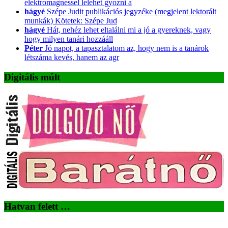
elektromagnessel lelehet gyozni a
hágyé
Szépe Judit publikációs jegyzéke (megjelent lektorált
munkák) Kötetek: Szépe Jud
hágyé
Hát, nehéz lehet eltalálni mi a jó a gyereknek, vagy
hogy milyen tanári hozzááll
Péter
Jó napot, a tapasztalatom az, hogy nem is a tanárok
létszáma kevés, hanem az agr
Digitális múlt
Hatvan felett …