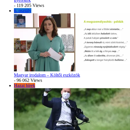
gyerekek
- 119 205 Views
6. osztály
Magyar irodalom – Költői eszközök
- 96 062 Views
Hazai hírek