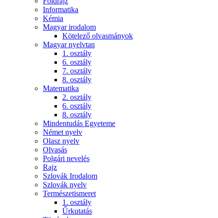
Földrajz
Informatika
Kémia
Magyar irodalom
Kötelező olvasmányok
Magyar nyelvtan
1. osztály
6. osztály
7. osztály
8. osztály
Matematika
2. osztály
6. osztály
8. osztály
Mindentudás Egyeteme
Német nyelv
Olasz nyelv
Olvasás
Polgári nevelés
Rajz
Szlovák Irodalom
Szlovák nyelv
Természetismeret
1. osztály
Űrkutatás