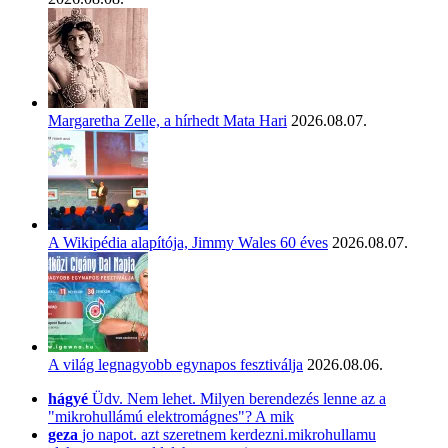
Margaretha Zelle, a hírhedt Mata Hari
2026.08.07.
A Wikipédia alapítója, Jimmy Wales 60 éves
2026.08.07.
A világ legnagyobb egynapos fesztiválja
2026.08.06.
hágyé
Üdv. Nem lehet. Milyen berendezés lenne az a
"mikrohullámú elektromágnes"? A mik
geza
jo napot. azt szeretnem kerdezni.mikrohullamu