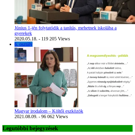
Június 1-jén folytatódik a tanítás, mehetnek iskolába a
gyerekek
2020.05.18.
- 119 205 Views
6. osztály
Magyar irodalom – Költői eszközök
2021.08.09.
- 96 062 Views
Legutóbbi bejegyzések