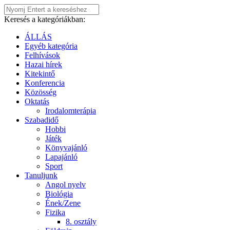
Keresés a kategóriákban:
ÁLLÁS
Egyéb kategória
Felhívások
Hazai hírek
Kitekintő
Konferencia
Közösség
Oktatás
Irodalomterápia
Szabadidő
Hobbi
Játék
Könyvajánló
Lapajánló
Sport
Tanuljunk
Angol nyelv
Biológia
Ének/Zene
Fizika
8. osztály