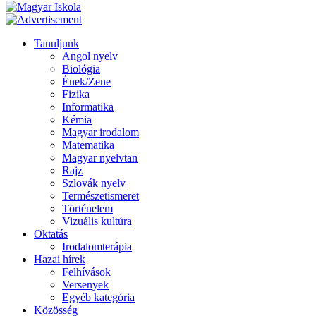
Tanuljunk
Angol nyelv
Biológia
Ének/Zene
Fizika
Informatika
Kémia
Magyar irodalom
Matematika
Magyar nyelvtan
Rajz
Szlovák nyelv
Természetismeret
Történelem
Vizuális kultúra
Oktatás
Irodalomterápia
Hazai hírek
Felhívások
Versenyek
Egyéb kategória
Közösség