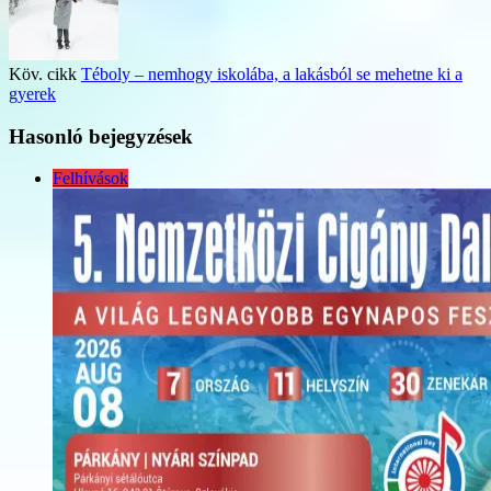
Köv. cikk
Téboly – nemhogy iskolába, a lakásból se mehetne ki a
gyerek
Hasonló bejegyzések
Felhívások