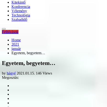
Kitekintő
Konferencia
Vélemény
Technológia
Szabadidő
Felhívások
Home
2021
január
Egyetem, begyetem…
Egyetem, begyetem…
by
hágyé
2021.01.15.
146 Views
Megosztás: