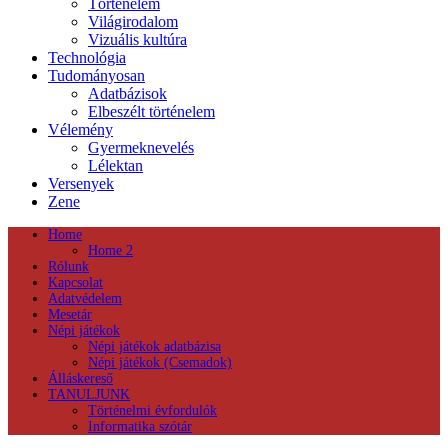
Történelem
Világirodalom
Vizuális kultúra
Technológia
Tudományosan
Adatbázisok
Elbeszélt történelem
Vélemény
Gyermeknevelés
Lélektan
Versenyek
Zene
Home
Home 2
Rólunk
Kapcsolat
Adatvédelem
Mesetár
Népi játékok
Népi játékok adatbázisa
Népi játékok (Csemadok)
Álláskereső
TANULJUNK
Történelmi évfordulók
Informatika szótár