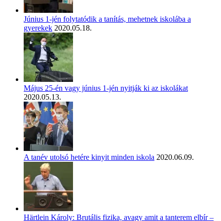
Június 1-jén folytatódik a tanítás, mehetnek iskolába a
gyerekek
2020.05.18.
Május 25-én vagy június 1-jén nyitják ki az iskolákat
2020.05.13.
A tanév utolsó hetére kinyit minden iskola
2020.06.09.
Härtlein Károly: Brutális fizika, avagy amit a tanterem elbír –