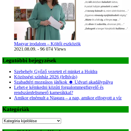
Magyar irodalom – Költői eszközök
2021.08.09.
- 96 074 Views
Legutóbbi bejegyzések
Szebehely Győző vezetett el minket a Holdra
Közösségi színház 2026 (felhívás)
Szabadtéri mozgásos játékok ☻ Udvari akadálypálya
Lehet-e kémkedni közúti forgalommegfigyelő és
rendszámfelismerő kamerákkal?
Amikor elnémult a Niagara – a nap, amikor elfogyott a víz
Kategóriák
Kategóriák