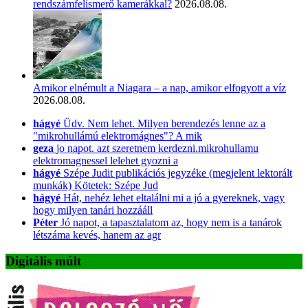
rendszámfelismerő kamerákkal?
2026.08.08.
Amikor elnémult a Niagara – a nap, amikor elfogyott a víz
2026.08.08.
hágyé
Üdv. Nem lehet. Milyen berendezés lenne az a
"mikrohullámú elektromágnes"? A mik
geza
jo napot. azt szeretnem kerdezni.mikrohullamu
elektromagnessel lelehet gyozni a
hágyé
Szépe Judit publikációs jegyzéke (megjelent lektorált
munkák) Kötetek: Szépe Jud
hágyé
Hát, nehéz lehet eltalálni mi a jó a gyereknek, vagy
hogy milyen tanári hozzááll
Péter
Jó napot, a tapasztalatom az, hogy nem is a tanárok
létszáma kevés, hanem az agr
Digitális múlt