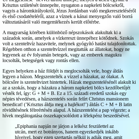
Krisztus születését ünnepelte, nyugaton a napkeleti bölcsekről,
vagyis a háromkirályokról, Jézus Jordánban való megkereszteléséről
és első csodatételéről, azaz a víznek a kánai menyegzőn való borrá
változtatásáról való megemlékezés került előtérbe.
A magyarság körében különböző népszokások alakultak ki a
századok során, amelyek a vízkereszt ünnepéhez kötődnek. Szokás
volt a szenteltvíz hazavitele, melynek gyógyító hatást tulajdonítottak.
Régebben otthon a szenteltvízzel megitatták az állatokat, hogy ne
legyenek az év folyamán betegek, vagy az emberek magukra
locsolták, betegségek vagy rontás ellen.
Egyes helyeken a ház földjét is meglocsolták vele, hogy áldás
legyen a házon. Megszentelték a vízzel a házakat, az ólakat. A
bölcsőre is szenteltvizet hintettek. Házak megszentelésénél alakult ki
az a szokás, hogy a házakra a három napkeleti bölcs kezdőbetűjét
vésték fel, így: G + M + B. Ez a 15. századi eredetű szokás egy
népies tévedésen, a házszentelés során felírt Christus mansionem
benedicat! (’Krisztus áldja meg a hajlékot!’) áldás C + M + B latin
rövidítésének félreértésén alapul. A házszentelést a pap végezte; a
hívek meglátogatása összekapcsolódott a lélekpénz beszedésével.
„Epiphania napján ne járjon a lelkész feszülettel az
utcán, mert ez botrányos, hanem egyezkedjék inkább
híveivel, hogy ezen szertartás nélkül is adják meg, amit