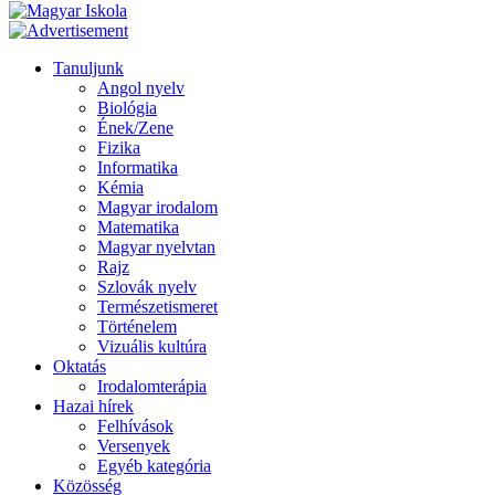
Tanuljunk
Angol nyelv
Biológia
Ének/Zene
Fizika
Informatika
Kémia
Magyar irodalom
Matematika
Magyar nyelvtan
Rajz
Szlovák nyelv
Természetismeret
Történelem
Vizuális kultúra
Oktatás
Irodalomterápia
Hazai hírek
Felhívások
Versenyek
Egyéb kategória
Közösség