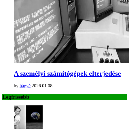
A személyi számítógépek elterjedése
by
hágyé
2026.01.08.
Legfrissebb