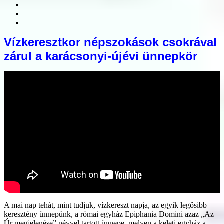
Vízkeresztkor népszokások csokrával
zárul a karácsonyi-újévi ünnepkör
A mai nap tehát, mint tudjuk, vízkereszt napja, az egyik legősibb
keresztény ünnepünk, a római egyház Epiphania Domini azaz „Az
Úr megjelenése” névvel tartott ünnepe, melyen a keleti egyház a