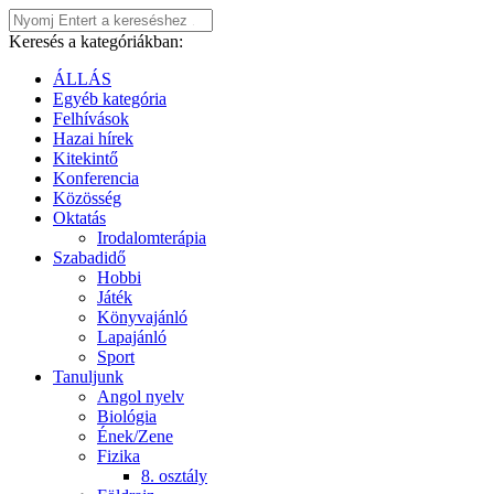
Keresés a kategóriákban:
ÁLLÁS
Egyéb kategória
Felhívások
Hazai hírek
Kitekintő
Konferencia
Közösség
Oktatás
Irodalomterápia
Szabadidő
Hobbi
Játék
Könyvajánló
Lapajánló
Sport
Tanuljunk
Angol nyelv
Biológia
Ének/Zene
Fizika
8. osztály