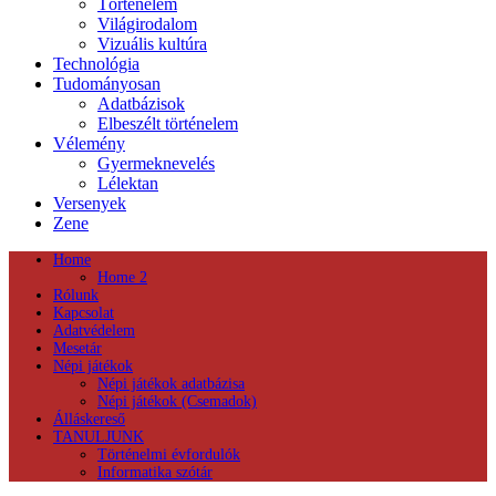
Történelem
Világirodalom
Vizuális kultúra
Technológia
Tudományosan
Adatbázisok
Elbeszélt történelem
Vélemény
Gyermeknevelés
Lélektan
Versenyek
Zene
Home
Home 2
Rólunk
Kapcsolat
Adatvédelem
Mesetár
Népi játékok
Népi játékok adatbázisa
Népi játékok (Csemadok)
Álláskereső
TANULJUNK
Történelmi évfordulók
Informatika szótár