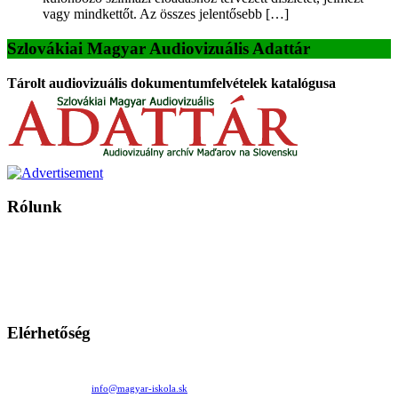
vagy mindkettőt. Az összes jelentősebb […]
Szlovákiai Magyar Audiovizuális Adattár
Tárolt audiovizuális dokumentumfelvételek katalógusa
Rólunk
A Magyar Iskola a szlovákiai magyar iskolák, tanárok, szülők és
persze a diákok fóruma
Ezen az oldalon esetenként olyan írások jelennek meg, amelyek a hagyományos iskolafelfogástól eltérő
mintákat népszerűsítenek. Ennek következtében előfordulhat, hogy az idetévedő kiskorú felhasználók
látóköre gyorsabban szélesedik, mint azt a szülők esetleg szeretnék.
Elérhetőség
Családi Kör Egyesület/Združenie rod. kruhov
Medzilaborecká 17, 82101 Bratislava
+421 911 732 190 |
info@magyar-iskola.sk