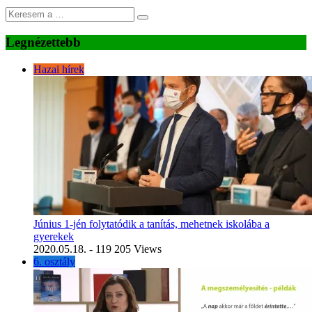
Legnézettebb
Hazai hírek
Június 1-jén folytatódik a tanítás, mehetnek iskolába a
gyerekek
2020.05.18.
- 119 205 Views
6. osztály