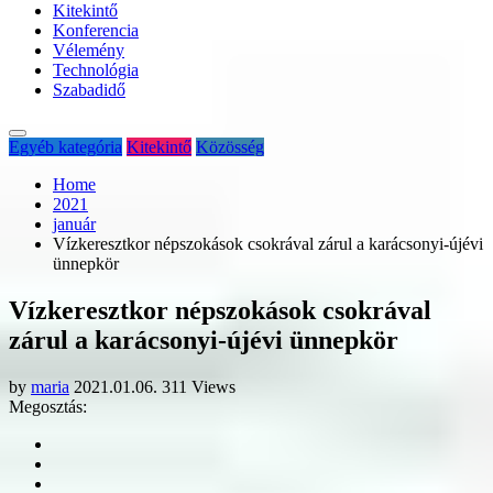
Kitekintő
Konferencia
Vélemény
Technológia
Szabadidő
Egyéb kategória
Kitekintő
Közösség
Home
2021
január
Vízkeresztkor népszokások csokrával zárul a karácsonyi-újévi
ünnepkör
Vízkeresztkor népszokások csokrával
zárul a karácsonyi-újévi ünnepkör
by
maria
2021.01.06.
311 Views
Megosztás: