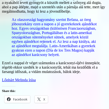
a nyakából levett gyöngyöt a küszöb mellett a szőnyeg alá dugta,
ahol a pap átlépte, majd a szentelés után a párnája alá tette, mert így
megálmodhatta, hogy ki lesz a jövendőbelije.
Az olaszországi hagyomány szerint Befana, az öreg
jóboszorkány ezen a napon a jó gyerekeknek ajándékot
hoz. Egyes országokban (különösen Franciaországban,
Spanyolországban, Portugáliában és a latin-amerikai
országokban süteményeket sütnek, amelyek közül
egyben ajándékot rejtenek el. Az lesz a nap királya, aki
az ajándékot megtalálja. Latin-Amerikában a gyerekek
gyakran ezen a napon (Día de los Tres Magos) kapják
az ajándékot karácsony helyett.
Ezzel a nappal ér véget számunkra a karácsonyi-újévi ünnepkör,
régebb ekkor szedték le a karácsonyfát, tehát ma kezdődik el a
farsangi időszak, a vidám mulatozások, bálok ideje.
Lőnhárt Melinda írása
Share this:
Facebook
X