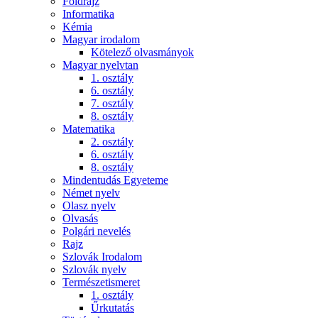
Földrajz
Informatika
Kémia
Magyar irodalom
Kötelező olvasmányok
Magyar nyelvtan
1. osztály
6. osztály
7. osztály
8. osztály
Matematika
2. osztály
6. osztály
8. osztály
Mindentudás Egyeteme
Német nyelv
Olasz nyelv
Olvasás
Polgári nevelés
Rajz
Szlovák Irodalom
Szlovák nyelv
Természetismeret
1. osztály
Űrkutatás