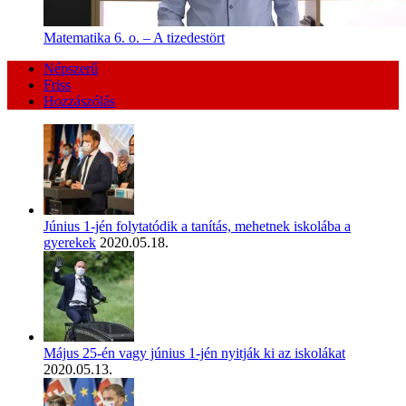
Matematika 6. o. – A tizedestört
Népszerű
Friss
Hozzászólás
Június 1-jén folytatódik a tanítás, mehetnek iskolába a
gyerekek
2020.05.18.
Május 25-én vagy június 1-jén nyitják ki az iskolákat
2020.05.13.