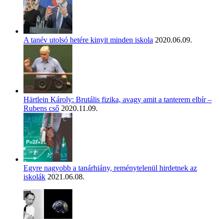
A tanév utolsó hetére kinyit minden iskola
2020.06.09.
Härtlein Károly: Brutális fizika, avagy amit a tanterem elbír –
Rubens cső
2020.11.09.
Egyre nagyobb a tanárhiány, reménytelenül hirdetnek az
iskolák
2021.06.08.