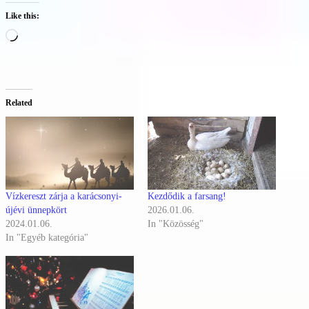
Like this:
Loading…
Related
Vízkereszt zárja a karácsonyi-
Kezdődik a farsang!
újévi ünnepkört
2026.01.06.
2024.01.06.
In "Közösség"
In "Egyéb kategória"