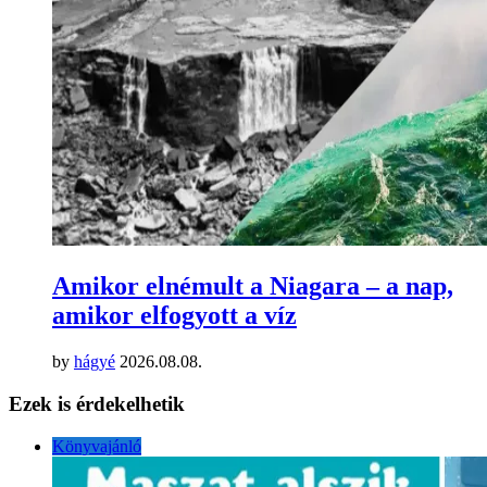
Amikor elnémult a Niagara – a nap,
amikor elfogyott a víz
by
hágyé
2026.08.08.
Ezek is érdekelhetik
Könyvajánló