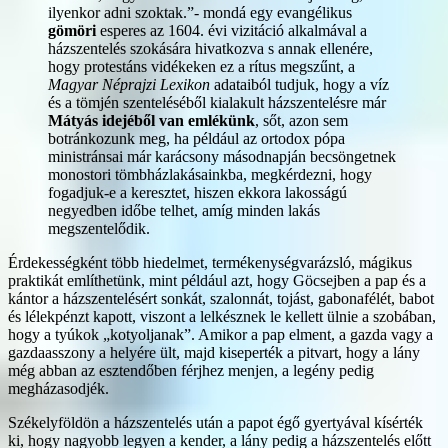
ilyenkor adni szoktak.”- mondá egy evangélikus
gömöri
esperes az 1604. évi vizitáció alkalmával a
házszentelés szokására hivatkozva s annak ellenére,
hogy protestáns vidékeken ez a rítus megszűnt, a
Magyar Néprajzi Lexikon
adataiból tudjuk, hogy a víz
és a tömjén szenteléséből kialakult házszentelésre már
Mátyás idejéből van emlékünk
, sőt, azon sem
botránkozunk meg, ha például az ortodox pópa
ministránsai már karácsony másodnapján becsöngetnek
monostori tömbházlakásainkba, megkérdezni, hogy
fogadjuk-e a keresztet, hiszen ekkora lakosságú
negyedben időbe telhet, amíg minden lakás
megszentelődik.
Érdekességként több hiedelmet, termékenységvarázsló, mágikus
praktikát említhetünk, mint például azt, hogy Göcsejben a pap és a
kántor a házszentelésért sonkát, szalonnát, tojást, gabonafélét, babot
és lélekpénzt kapott, viszont a lelkésznek le kellett ülnie a szobában,
hogy a tyúkok „kotyoljanak”. Amikor a pap elment, a gazda vagy a
gazdaasszony a helyére ült, majd kiseperték a pitvart, hogy a lány
még abban az esztendőben férjhez menjen, a legény pedig
megházasodjék.
Székelyföldön a házszentelés után a papot égő gyertyával kísérték
ki, hogy nagyobb legyen a kender, a lány pedig a házszentelés előtt