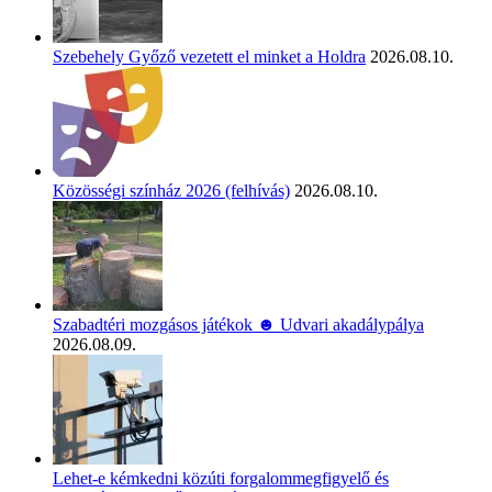
Szebehely Győző vezetett el minket a Holdra
2026.08.10.
Közösségi színház 2026 (felhívás)
2026.08.10.
Szabadtéri mozgásos játékok ☻ Udvari akadálypálya
2026.08.09.
Lehet-e kémkedni közúti forgalommegfigyelő és