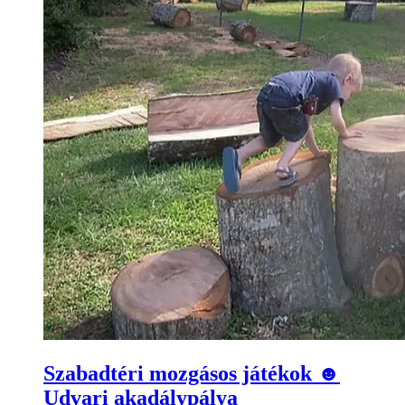
Szabadtéri mozgásos játékok ☻
Udvari akadálypálya