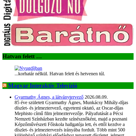
Hatvan felett …
...korhatár nélkül. Hatvan felett és hetvenen túl.
Magyar Interaktív Televízió
Gyarmathy Ágnes, a látványtervező
2026.08.09.
85 éve született Gyarmathy Ágnes, Munkácsy Mihály-díjas
díszlet- és jelmeztervező, egyetemi oktató, az Oscar-díjas
Mephisto című film jelmeztervezője. Pályafutását a Pécsi
Nemzeti Színházban kezdte színésznőként, majd a poznani
Képzőművészeti Főiskola hallgatója lett, és ettől kezdve a
díszlet- és jelmeztervezés irányába fordult. Több mint 500
különböző színházi előadáshoz tervezett díszletet, jelmezt