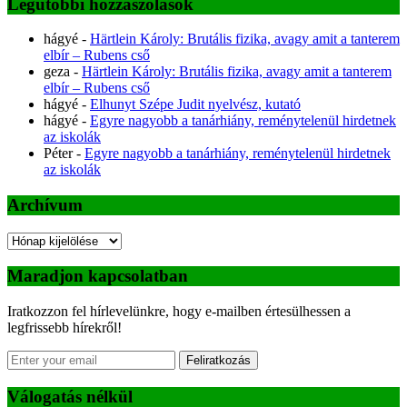
Legutóbbi hozzászólások
hágyé
-
Härtlein Károly: Brutális fizika, avagy amit a tanterem
elbír – Rubens cső
geza
-
Härtlein Károly: Brutális fizika, avagy amit a tanterem
elbír – Rubens cső
hágyé
-
Elhunyt Szépe Judit nyelvész, kutató
hágyé
-
Egyre nagyobb a tanárhiány, reménytelenül hirdetnek
az iskolák
Péter
-
Egyre nagyobb a tanárhiány, reménytelenül hirdetnek
az iskolák
Archívum
Archívum
Maradjon kapcsolatban
Iratkozzon fel hírlevelünkre, hogy e-mailben értesülhessen a
legfrissebb hírekről!
Feliratkozás
Válogatás nélkül