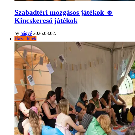
Szabadtéri mozgásos játékok ☻
Kincskereső játékok
by
hágyé
2026.08.02.
Hazai hírek