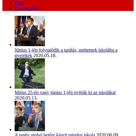
Friss
Hozzászólás
Június 1-jén folytatódik a tanítás, mehetnek iskolába a
gyerekek
2020.05.18.
Május 25-én vagy június 1-jén nyitják ki az iskolákat
2020.05.13.
A tanév utolsó hetére kinyit minden iskola
2020.06.09.