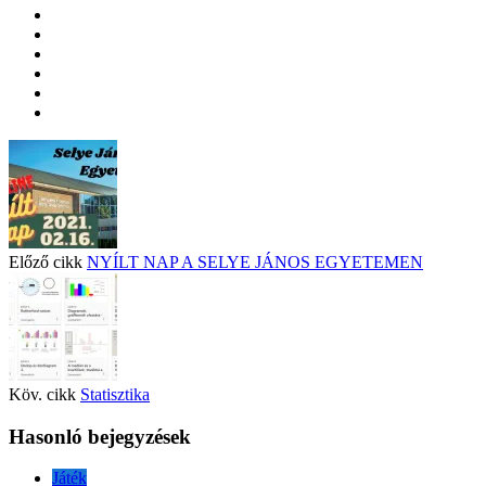
Előző cikk
NYÍLT NAP A SELYE JÁNOS EGYETEMEN
Köv. cikk
Statisztika
Hasonló bejegyzések
Játék