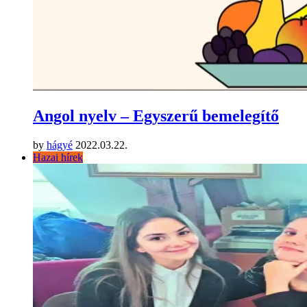
Angol nyelv – Egyszerű bemelegítő
by
hágyé
2022.03.22.
Hazai hírek