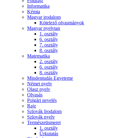
Földrajz
Informatika
Kémia
Magyar irodalom
Kötelező olvasmányok
Magyar nyelvtan
1. osztály
6. osztály
7. osztály
8. osztály
Matematika
2. osztály
6. osztály
8. osztály
Mindentudás Egyeteme
Német nyelv
Olasz nyelv
Olvasás
Polgári nevelés
Rajz
Szlovák Irodalom
Szlovák nyelv
Természetismeret
1. osztály
Űrkutatás