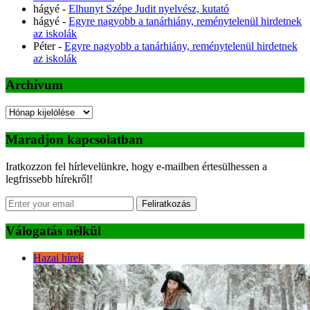
hágyé
-
Elhunyt Szépe Judit nyelvész, kutató
hágyé
-
Egyre nagyobb a tanárhiány, reménytelenül hirdetnek
az iskolák
Péter
-
Egyre nagyobb a tanárhiány, reménytelenül hirdetnek
az iskolák
Archívum
Archívum
Maradjon kapcsolatban
Iratkozzon fel hírlevelünkre, hogy e-mailben értesülhessen a
legfrissebb hírekről!
Feliratkozás
Válogatás nélkül
Hazai hírek