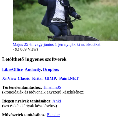
Május 25-én vagy június 1-jén nyitják ki az iskolákat
- 93 889 Views
Letölthető ingyenes szoftverek
LibreOffice
Audacity
,
Dropbox
XnView Classic
Krita
,
GIMP
,
Paint.NET
Történelemtanításhoz
:
TimelineJS
(kronológiák és idővonalk egyszerű készítéséhez)
Idegen nyelvek tanításához
:
Anki
(szó és kép kártyák készítéséhez)
Művészetek tanításához
:
Blender