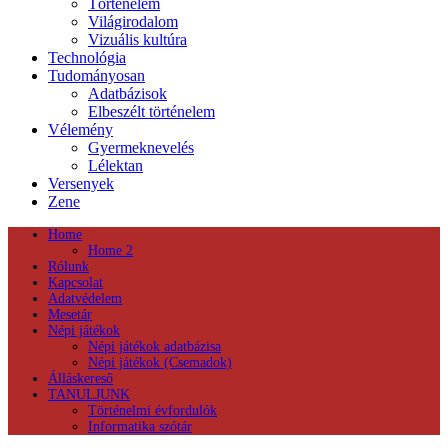
Történelem
Világirodalom
Vizuális kultúra
Technológia
Tudományosan
Adatbázisok
Elbeszélt történelem
Vélemény
Gyermeknevelés
Lélektan
Versenyek
Zene
Home
Home 2
Rólunk
Kapcsolat
Adatvédelem
Mesetár
Népi játékok
Népi játékok adatbázisa
Népi játékok (Csemadok)
Álláskereső
TANULJUNK
Történelmi évfordulók
Informatika szótár