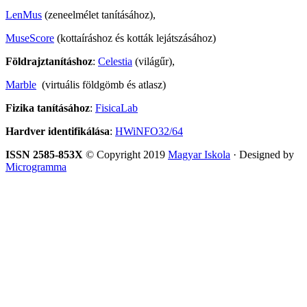
LenMus
(zeneelmélet tanításához),
MuseScore
(kottaíráshoz és kották lejátszásához)
Földrajztanításhoz
:
Celestia
(világűr),
Marble
(virtuális földgömb és atlasz)
Fizika tanításához
:
FisicaLab
Hardver identifikálása
:
HWiNFO32/64
ISSN 2585-853X
© Copyright 2019
Magyar Iskola
· Designed by
Microgramma