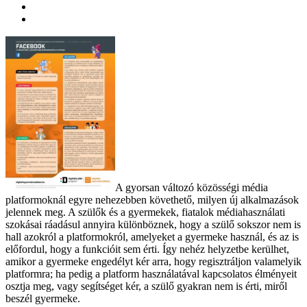
A gyorsan változó közösségi média
platformoknál egyre nehezebben követhető, milyen új alkalmazások
jelennek meg. A szülők és a gyermekek, fiatalok médiahasználati
szokásai ráadásul annyira különböznek, hogy a szülő sokszor nem is
hall azokról a platformokról, amelyeket a gyermeke használ, és az is
előfordul, hogy a funkcióit sem érti. Így nehéz helyzetbe kerülhet,
amikor a gyermeke engedélyt kér arra, hogy regisztráljon valamelyik
platformra; ha pedig a platform használatával kapcsolatos élményeit
osztja meg, vagy segítséget kér, a szülő gyakran nem is érti, miről
beszél gyermeke.