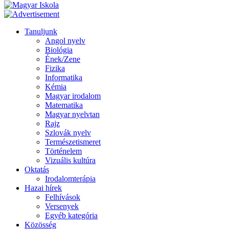
Tanuljunk
Angol nyelv
Biológia
Ének/Zene
Fizika
Informatika
Kémia
Magyar irodalom
Matematika
Magyar nyelvtan
Rajz
Szlovák nyelv
Természetismeret
Történelem
Vizuális kultúra
Oktatás
Irodalomterápia
Hazai hírek
Felhívások
Versenyek
Egyéb kategória
Közösség