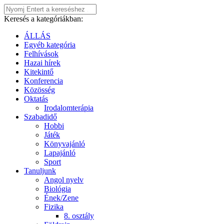
Keresés a kategóriákban:
ÁLLÁS
Egyéb kategória
Felhívások
Hazai hírek
Kitekintő
Konferencia
Közösség
Oktatás
Irodalomterápia
Szabadidő
Hobbi
Játék
Könyvajánló
Lapajánló
Sport
Tanuljunk
Angol nyelv
Biológia
Ének/Zene
Fizika
8. osztály