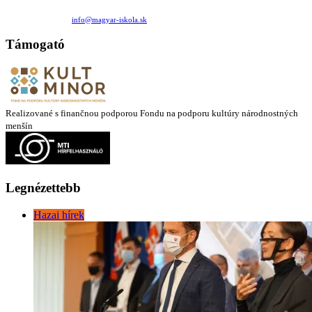
Családi Kör Egyesület/Združenie rod. kruhov
Medzilaborecká 17, 82101 Bratislava
+421 911 732 190 |
info@magyar-iskola.sk
Támogató
Realizované s finančnou podporou Fondu na podporu kultúry národnostných
menšín
Legnézettebb
Hazai hírek