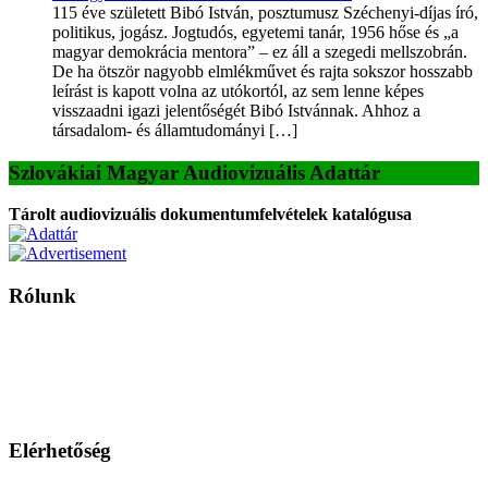
115 éve született Bibó István, posztumusz Széchenyi-díjas író,
politikus, jogász. Jogtudós, egyetemi tanár, 1956 hőse és „a
magyar demokrácia mentora” – ez áll a szegedi mellszobrán.
De ha ötször nagyobb elmlékművet és rajta sokszor hosszabb
leírást is kapott volna az utókortól, az sem lenne képes
visszaadni igazi jelentőségét Bibó Istvánnak. Ahhoz a
társadalom- és államtudományi […]
Szlovákiai Magyar Audiovizuális Adattár
Tárolt audiovizuális dokumentumfelvételek katalógusa
Rólunk
A Magyar Iskola a szlovákiai magyar iskolák, tanárok, szülők és
persze a diákok fóruma
Ezen az oldalon esetenként olyan írások jelennek meg, amelyek a hagyományos iskolafelfogástól eltérő
mintákat népszerűsítenek. Ennek következtében előfordulhat, hogy az idetévedő kiskorú felhasználók
látóköre gyorsabban szélesedik, mint azt a szülők esetleg szeretnék.
Elérhetőség