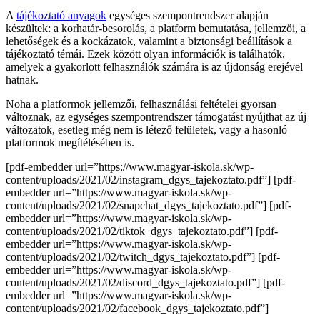
A
tájékoztató anyagok
egységes szempontrendszer alapján
készültek: a korhatár-besorolás, a platform bemutatása, jellemzői, a
lehetőségek és a kockázatok, valamint a biztonsági beállítások a
tájékoztató témái. Ezek között olyan információk is találhatók,
amelyek a gyakorlott felhasználók számára is az újdonság erejével
hatnak.
Noha a platformok jellemzői, felhasználási feltételei gyorsan
változnak, az egységes szempontrendszer támogatást nyújthat az új
változatok, esetleg még nem is létező felületek, vagy a hasonló
platformok megítélésében is.
[pdf-embedder url=”https://www.magyar-iskola.sk/wp-
content/uploads/2021/02/instagram_dgys_tajekoztato.pdf”] [pdf-
embedder url=”https://www.magyar-iskola.sk/wp-
content/uploads/2021/02/snapchat_dgys_tajekoztato.pdf”] [pdf-
embedder url=”https://www.magyar-iskola.sk/wp-
content/uploads/2021/02/tiktok_dgys_tajekoztato.pdf”] [pdf-
embedder url=”https://www.magyar-iskola.sk/wp-
content/uploads/2021/02/twitch_dgys_tajekoztato.pdf”] [pdf-
embedder url=”https://www.magyar-iskola.sk/wp-
content/uploads/2021/02/discord_dgys_tajekoztato.pdf”] [pdf-
embedder url=”https://www.magyar-iskola.sk/wp-
content/uploads/2021/02/facebook_dgys_tajekoztato.pdf”]