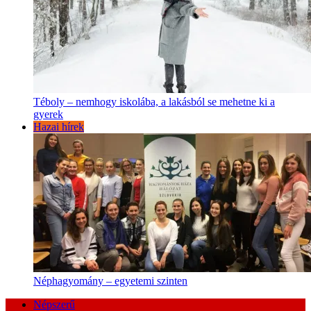
Téboly – nemhogy iskolába, a lakásból se mehetne ki a
gyerek
Hazai hírek
Néphagyomány – egyetemi szinten
Népszerű