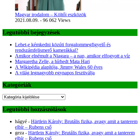
Magyar irodalom – Költői eszközök
2021.08.09.
- 96 062 Views
Legutóbbi bejegyzések
Lehet-e kémkedni közúti forgalommegfigyelő és
rendszámfelismerő kamerákkal?
Amikor elnémult a Niagara – a nap, amikor elfogyott a víz
Margaretha Zelle, a hírhedt Mata Hari
A Wikipédia alapítója, Jimmy Wales 60 éves
A világ legnagyobb egynapos fesztiválja
Kategóriák
Kategóriák
Legutóbbi hozzászólások
hágyé
-
Härtlein Károly: Brutális fizika, avagy amit a tanterem
elbír – Rubens cső
geza
-
Härtlein Károly: Brutális fizika, avagy amit a tanterem
elbír – Rubens cső