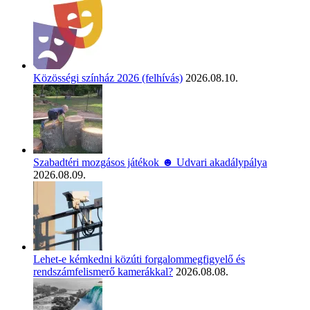
Közösségi színház 2026 (felhívás)
2026.08.10.
Szabadtéri mozgásos játékok ☻ Udvari akadálypálya
2026.08.09.
Lehet-e kémkedni közúti forgalommegfigyelő és
rendszámfelismerő kamerákkal?
2026.08.08.