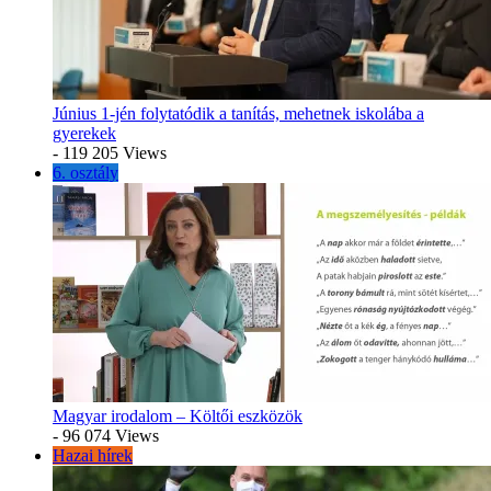
Június 1-jén folytatódik a tanítás, mehetnek iskolába a
gyerekek
- 119 205 Views
6. osztály
Magyar irodalom – Költői eszközök
- 96 074 Views
Hazai hírek