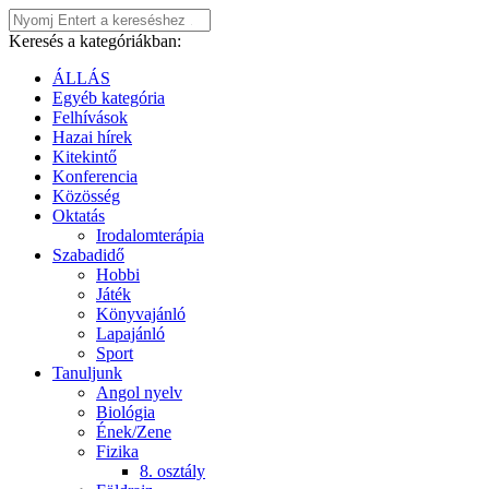
Keresés a kategóriákban:
ÁLLÁS
Egyéb kategória
Felhívások
Hazai hírek
Kitekintő
Konferencia
Közösség
Oktatás
Irodalomterápia
Szabadidő
Hobbi
Játék
Könyvajánló
Lapajánló
Sport
Tanuljunk
Angol nyelv
Biológia
Ének/Zene
Fizika
8. osztály