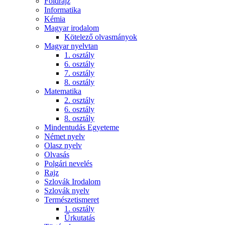
Földrajz
Informatika
Kémia
Magyar irodalom
Kötelező olvasmányok
Magyar nyelvtan
1. osztály
6. osztály
7. osztály
8. osztály
Matematika
2. osztály
6. osztály
8. osztály
Mindentudás Egyeteme
Német nyelv
Olasz nyelv
Olvasás
Polgári nevelés
Rajz
Szlovák Irodalom
Szlovák nyelv
Természetismeret
1. osztály
Űrkutatás