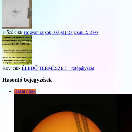
Előző cikk
Hogyan rajzolj: szájat | Rajz suli 2. Rész
Köv. cikk
ÉLEDŐ TERMÉSZET – fotópályázat
Hasonló bejegyzések
Hazai hírek