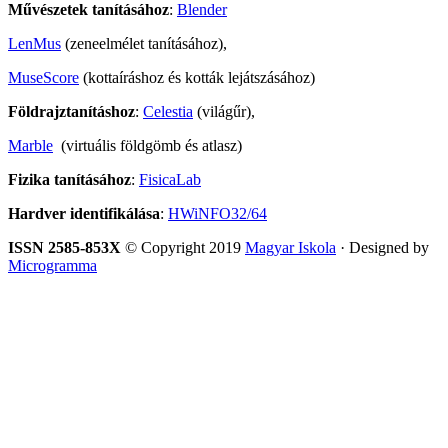
Művészetek tanításához
:
Blender
LenMus
(zeneelmélet tanításához),
MuseScore
(kottaíráshoz és kották lejátszásához)
Földrajztanításhoz
:
Celestia
(világűr),
Marble
(virtuális földgömb és atlasz)
Fizika tanításához
:
FisicaLab
Hardver identifikálása
:
HWiNFO32/64
ISSN 2585-853X
© Copyright 2019
Magyar Iskola
· Designed by
Microgramma