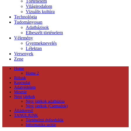
Történelem
Világirodalom
Vizuális kultúra
Technológia
Tudományosan
Adatbázisok
Elbeszélt történelem
Vélemény
Gyermeknevelés
Lélektan
Versenyek
Zene
Home
Home 2
Rólunk
Kapcsolat
Adatvédelem
Mesetár
Népi játékok
Népi játékok adatbázisa
Népi játékok (Csemadok)
Álláskereső
TANULJUNK
Történelmi évfordulók
Informatika szótár