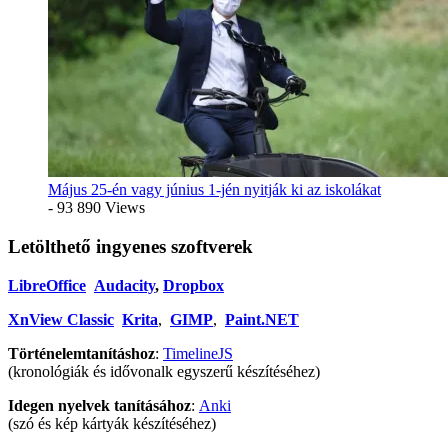
Május 25-én vagy június 1-jén nyitják ki az iskolákat
- 93 890 Views
Letölthető ingyenes szoftverek
LibreOffice
Audacity
,
Dropbox
XnView Classic
Krita
,
GIMP
,
Paint.NET
Történelemtanításhoz
:
TimelineJS
(kronológiák és idővonalk egyszerű készítéséhez)
Idegen nyelvek tanításához
:
Anki
(szó és kép kártyák készítéséhez)