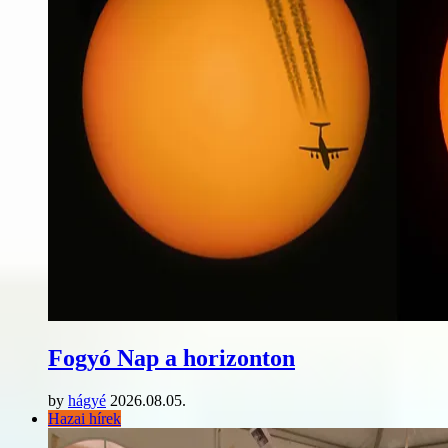
Fogyó Nap a horizonton
by
hágyé
2026.08.05.
Hazai hírek