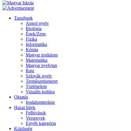
Tanuljunk
Angol nyelv
Biológia
Ének/Zene
Fizika
Informatika
Kémia
Magyar irodalom
Matematika
Magyar nyelvtan
Rajz
Szlovák nyelv
Természetismeret
Történelem
Vizuális kultúra
Oktatás
Irodalomterápia
Hazai hírek
Felhívások
Versenyek
Egyéb kategória
Közösség