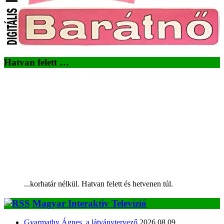
Hatvan felett …
...korhatár nélkül. Hatvan felett és hetvenen túl.
Magyar Interaktív Televízió
Gyarmathy Ágnes, a látványtervező
2026.08.09.