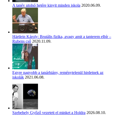
A tanév utolsó hetére kinyit minden iskola
2020.06.09.
Härtlein Károly: Brutális fizika, avagy amit a tanterem elbír –
Rubens cső
2020.11.09.
Egyre nagyobb a tanárhiány, reménytelenül hirdetnek az
iskolák
2021.06.08.
Szebehely Győző vezetett el minket a Holdra
2026.08.10.