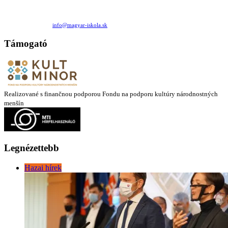
Családi Kör Egyesület/Združenie rod. kruhov
Medzilaborecká 17, 82101 Bratislava
+421 911 732 190 |
info@magyar-iskola.sk
Támogató
Realizované s finančnou podporou Fondu na podporu kultúry národnostných
menšín
Legnézettebb
Hazai hírek