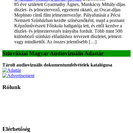
85 éve született Gyarmathy Ágnes, Munkácsy Mihály-díjas
díszlet- és jelmeztervező, egyetemi oktató, az Oscar-díjas
Mephisto című film jelmeztervezője. Pályafutását a Pécsi
Nemzeti Színházban kezdte színésznőként, majd a poznani
Képzőművészeti Főiskola hallgatója lett, és ettől kezdve a
díszlet- és jelmeztervezés irányába fordult. Több mint 500
különböző színházi előadáshoz tervezett díszletet, jelmezt
vagy mindkettőt. Az összes jelentősebb […]
Szlovákiai Magyar Audiovizuális Adattár
Tárolt audiovizuális dokumentumfelvételek katalógusa
Rólunk
A Magyar Iskola a szlovákiai magyar iskolák, tanárok, szülők és
persze a diákok fóruma
Ezen az oldalon esetenként olyan írások jelennek meg, amelyek a hagyományos iskolafelfogástól eltérő
mintákat népszerűsítenek. Ennek következtében előfordulhat, hogy az idetévedő kiskorú felhasználók
látóköre gyorsabban szélesedik, mint azt a szülők esetleg szeretnék.
Elérhetőség