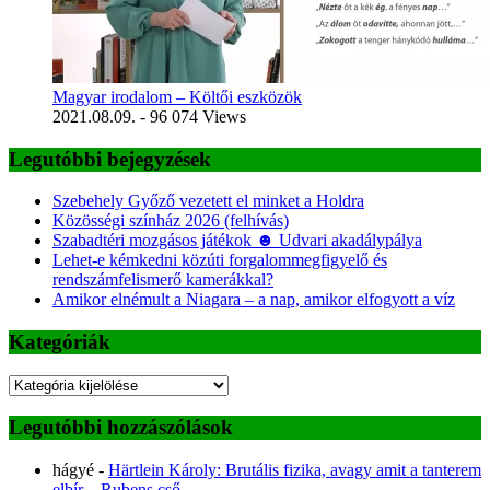
Magyar irodalom – Költői eszközök
2021.08.09.
- 96 074 Views
Legutóbbi bejegyzések
Szebehely Győző vezetett el minket a Holdra
Közösségi színház 2026 (felhívás)
Szabadtéri mozgásos játékok ☻ Udvari akadálypálya
Lehet-e kémkedni közúti forgalommegfigyelő és
rendszámfelismerő kamerákkal?
Amikor elnémult a Niagara – a nap, amikor elfogyott a víz
Kategóriák
Kategóriák
Legutóbbi hozzászólások
hágyé
-
Härtlein Károly: Brutális fizika, avagy amit a tanterem
elbír – Rubens cső