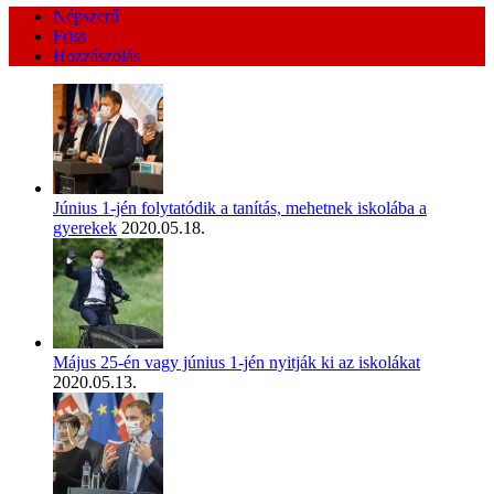
Népszerű
Friss
Hozzászólás
Június 1-jén folytatódik a tanítás, mehetnek iskolába a
gyerekek
2020.05.18.
Május 25-én vagy június 1-jén nyitják ki az iskolákat
2020.05.13.