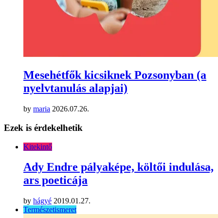
Mesehétfők kicsiknek Pozsonyban (a
nyelvtanulás alapjai)
by
maria
2026.07.26.
Ezek is érdekelhetik
Kitekintő
Ady Endre pályaképe, költői indulása,
ars poeticája
by
hágyé
2019.01.27.
Természetismeret