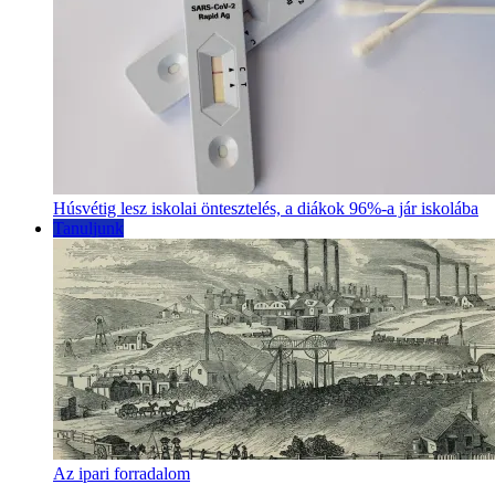
Húsvétig lesz iskolai öntesztelés, a diákok 96%-a jár iskolába
Tanuljunk
Az ipari forradalom