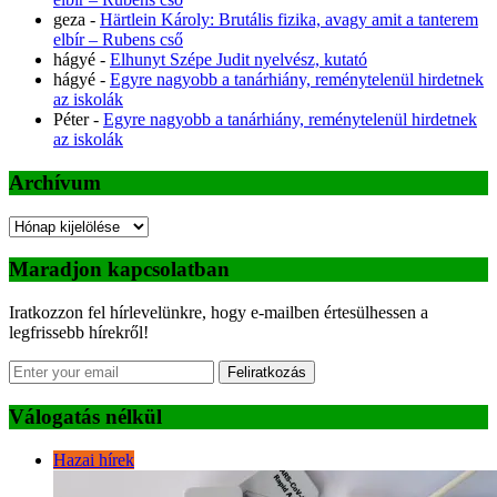
geza
-
Härtlein Károly: Brutális fizika, avagy amit a tanterem
elbír – Rubens cső
hágyé
-
Elhunyt Szépe Judit nyelvész, kutató
hágyé
-
Egyre nagyobb a tanárhiány, reménytelenül hirdetnek
az iskolák
Péter
-
Egyre nagyobb a tanárhiány, reménytelenül hirdetnek
az iskolák
Archívum
Archívum
Maradjon kapcsolatban
Iratkozzon fel hírlevelünkre, hogy e-mailben értesülhessen a
legfrissebb hírekről!
Feliratkozás
Válogatás nélkül
Hazai hírek