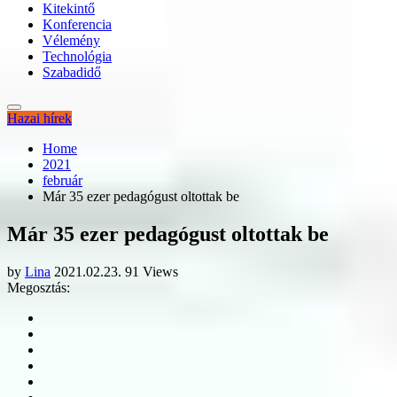
Kitekintő
Konferencia
Vélemény
Technológia
Szabadidő
Hazai hírek
Home
2021
február
Már 35 ezer pedagógust oltottak be
Már 35 ezer pedagógust oltottak be
by
Lina
2021.02.23.
91 Views
Megosztás: