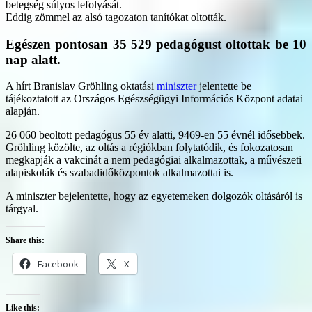
betegség súlyos lefolyását.
Eddig zömmel az alsó tagozaton tanítókat oltották.
Egészen pontosan 35 529 pedagógust oltottak be 10
nap alatt.
A hírt Branislav Gröhling oktatási
miniszter
jelentette be
tájékoztatott az Országos Egészségügyi Információs Központ adatai
alapján.
26 060 beoltott pedagógus 55 év alatti, 9469-en 55 évnél idősebbek.
Gröhling közölte, az oltás a régiókban folytatódik, és fokozatosan
megkapják a vakcinát a nem pedagógiai alkalmazottak, a művészeti
alapiskolák és szabadidőközpontok alkalmazottai is.
A miniszter bejelentette, hogy az egyetemeken dolgozók oltásáról is
tárgyal.
Share this:
Facebook
X
Like this: