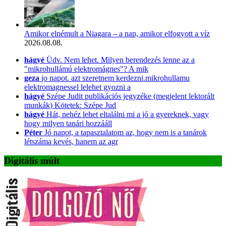
Amikor elnémult a Niagara – a nap, amikor elfogyott a víz
2026.08.08.
hágyé
Üdv. Nem lehet. Milyen berendezés lenne az a
"mikrohullámú elektromágnes"? A mik
geza
jo napot. azt szeretnem kerdezni.mikrohullamu
elektromagnessel lelehet gyozni a
hágyé
Szépe Judit publikációs jegyzéke (megjelent lektorált
munkák) Kötetek: Szépe Jud
hágyé
Hát, nehéz lehet eltalálni mi a jó a gyereknek, vagy
hogy milyen tanári hozzááll
Péter
Jó napot, a tapasztalatom az, hogy nem is a tanárok
létszáma kevés, hanem az agr
Digitális múlt