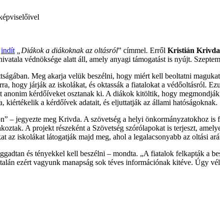
képviselőivel
t
indít
„Diákok a diákoknak az oltásról
” címmel. Erről
Kristián Krivda
tala védnöksége alatt áll, amely anyagi támogatást is nyújt. Szeptem
ttságában. Meg akarja velük beszélni, hogy miért kell beoltatni maguka
a, hogy járják az iskolákat, és oktassák a fiatalokat a védőoltásról. 
ént anonim kérdőíveket osztanak ki. A diákok kitöltik, hogy megmondják
kiértékelik a kérdőívek adatait, és eljuttatják az állami hatóságoknak.
n” – jegyezte meg Krivda. A szövetség a helyi önkormányzatokhoz is fo
oztak. A projekt részeként a Szövetség szórólapokat is terjeszt, amely
at az iskolákat látogatják majd meg, ahol a legalacsonyabb az oltási ará
gadtan és tényekkel kell beszélni – mondta. „A fiatalok felkapták a bes
 és talán ezért vagyunk manapság sok téves információnak kitéve. Úgy vé