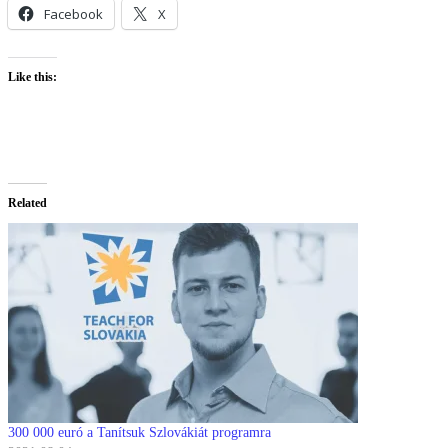
Facebook
X
Like this:
Related
300 000 euró a Tanítsuk Szlovákiát programra