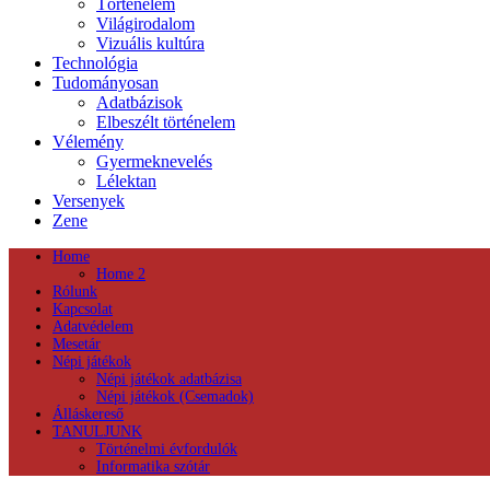
Történelem
Világirodalom
Vizuális kultúra
Technológia
Tudományosan
Adatbázisok
Elbeszélt történelem
Vélemény
Gyermeknevelés
Lélektan
Versenyek
Zene
Home
Home 2
Rólunk
Kapcsolat
Adatvédelem
Mesetár
Népi játékok
Népi játékok adatbázisa
Népi játékok (Csemadok)
Álláskereső
TANULJUNK
Történelmi évfordulók
Informatika szótár