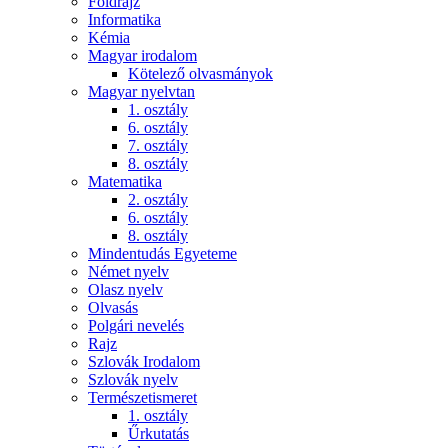
Földrajz
Informatika
Kémia
Magyar irodalom
Kötelező olvasmányok
Magyar nyelvtan
1. osztály
6. osztály
7. osztály
8. osztály
Matematika
2. osztály
6. osztály
8. osztály
Mindentudás Egyeteme
Német nyelv
Olasz nyelv
Olvasás
Polgári nevelés
Rajz
Szlovák Irodalom
Szlovák nyelv
Természetismeret
1. osztály
Űrkutatás