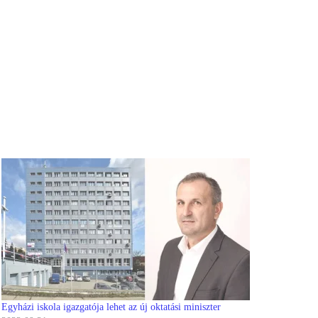
Egyházi iskola igazgatója lehet az új oktatási miniszter