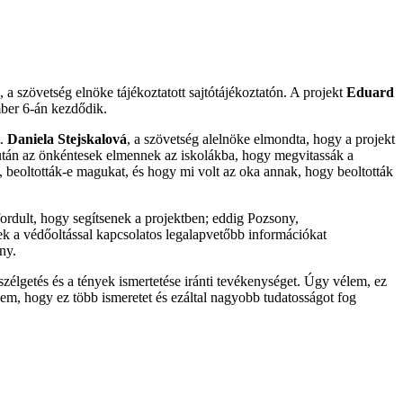
, a szövetség elnöke tájékoztatott sajtótájékoztatón. A projekt
Eduard
ber 6-án kezdődik.
t.
Daniela Stejskalová
, a szövetség alelnöke elmondta, hogy a projekt
Ezután az önkéntesek elmennek az iskolákba, hogy megvitassák a
, beoltották-e magukat, és hogy mi volt az oka annak, hogy beoltották
rdult, hogy segítsenek a projektben; eddig Pozsony,
ek a védőoltással kapcsolatos legalapvetőbb információkat
ny.
zélgetés és a tények ismertetése iránti tevékenységet. Úgy vélem, ez
lem, hogy ez több ismeretet és ezáltal nagyobb tudatosságot fog