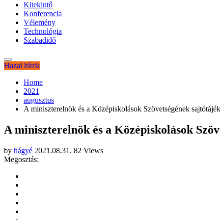
Kitekintő
Konferencia
Vélemény
Technológia
Szabadidő
Hazai hírek
Home
2021
augusztus
A miniszterelnök és a Középiskolások Szövetségének sajtótájék
A miniszterelnök és a Középiskolások Szöv
by
hágyé
2021.08.31.
82 Views
Megosztás: