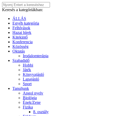
Keresés a kategóriákban:
ÁLLÁS
Egyéb kategória
Felhívások
Hazai hírek
Kitekintő
Konferencia
Közösség
Oktatás
Irodalomterápia
Szabadidő
Hobbi
Játék
Könyvajánló
Lapajánló
Sport
Tanuljunk
Angol nyelv
Biológia
Ének/Zene
Fizika
8. osztály