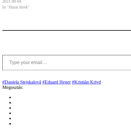
2021.08.04.
In "Hazai hírek"
Type your email…
#Daniela Stejskalová
#Eduard Heger
#Kristián Krivd
Megosztás: