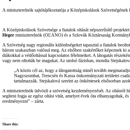
A miniszterelnök sajtótájékoztatója a Középiskolások Szövetségének 
A Középiskolások Szövetsége a fiatalok oltását népszerűsítő projekte
Heger
miniszterelnök (OĽANO) és a Szlovák Köztársaság Kormányhiva
A Szövetség nagy regionális különbségeket tapasztal a fiatalok beolto
három szakaszban valósul meg. Az elsőben szakértőket képeznek ki arr
diákokkal a védőoltással kapcsolatos félelmeiket. A látogatás részek
vagy nem oltották be magukat. Az utolsó fázisban, mondta Stejskalova, 
„A közös cél az, hogy a látogatottság minél tovább megmaradjo
Nagyszombat, Trencsén és Kassa önkormányzati területei csatlak
tartalmazzák. Stejskalová szerint az önkéntesek elsősorban azok
A miniszterelnök üdvözli a szövetség kezdeményezését. Az oltásról hig
segíteni fogja az egész oltási vitát, amelyet évek óta elhanyagoltak,
eredményezni” – zárta.
Share this: