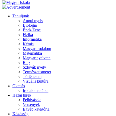
Tanuljunk
Angol nyelv
Biológia
Ének/Zene
Fizika
Informatika
Kémia
Magyar irodalom
Matematika
Magyar nyelvtan
Rajz
Szlovák nyelv
Természetismeret
Történelem
Vizuális kultúra
Oktatás
Irodalomterápia
Hazai hírek
Felhívások
Versenyek
Egyéb kategória
Közösség