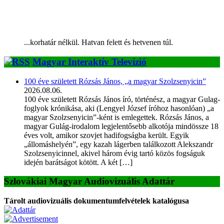
...korhatár nélkül. Hatvan felett és hetvenen túl.
Magyar Interaktív Televízió
100 éve született Rózsás János, „a magyar Szolzsenyicin”
2026.08.06.
100 éve született Rózsás János író, történész, a magyar Gulag-
foglyok krónikása, aki (Lengyel József íróhoz hasonlóan) „a
magyar Szolzsenyicin”-ként is emlegettek. Rózsás János, a
magyar Gulág-irodalom legjelentősebb alkotója mindössze 18
éves volt, amikor szovjet hadifogságba került. Egyik
„állomáshelyén”, egy kazah lágerben találkozott Alekszandr
Szolzsenyicinnel, akivel három évig tartó közös fogságuk
idején barátságot kötött. A két […]
Szlovákiai Magyar Audiovizuális Adattár
Tárolt audiovizuális dokumentumfelvételek katalógusa