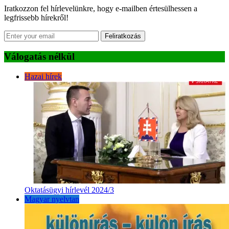
Iratkozzon fel hírlevelünkre, hogy e-mailben értesülhessen a
legfrissebb hírekről!
Feliratkozás
Válogatás nélkül
Hazai hírek
Oktatásügyi hírlevél 2024/3
Magyar nyelvtan