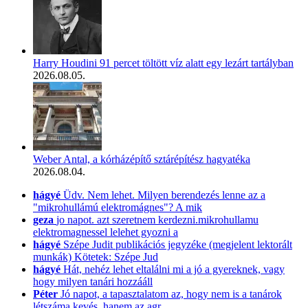
Harry Houdini 91 percet töltött víz alatt egy lezárt tartályban
2026.08.05.
Weber Antal, a kórházépítő sztárépítész hagyatéka
2026.08.04.
hágyé
Üdv. Nem lehet. Milyen berendezés lenne az a
"mikrohullámú elektromágnes"? A mik
geza
jo napot. azt szeretnem kerdezni.mikrohullamu
elektromagnessel lelehet gyozni a
hágyé
Szépe Judit publikációs jegyzéke (megjelent lektorált
munkák) Kötetek: Szépe Jud
hágyé
Hát, nehéz lehet eltalálni mi a jó a gyereknek, vagy
hogy milyen tanári hozzááll
Péter
Jó napot, a tapasztalatom az, hogy nem is a tanárok
létszáma kevés, hanem az agr