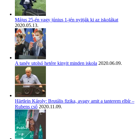
Május 25-én vagy június 1-jén nyitják ki az iskolákat
2020.05.13.
A tanév utolsó hetére kinyit minden iskola
2020.06.09.
Härtlein Károly: Brutális fizika, avagy amit a tanterem elbír –
Rubens cső
2020.11.09.