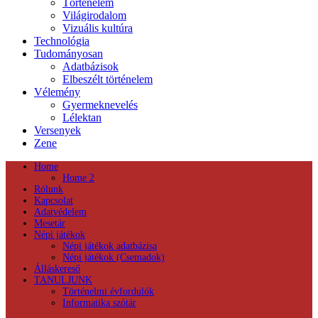
Történelem
Világirodalom
Vizuális kultúra
Technológia
Tudományosan
Adatbázisok
Elbeszélt történelem
Vélemény
Gyermeknevelés
Lélektan
Versenyek
Zene
Home
Home 2
Rólunk
Kapcsolat
Adatvédelem
Mesetár
Népi játékok
Népi játékok adatbázisa
Népi játékok (Csemadok)
Álláskereső
TANULJUNK
Történelmi évfordulók
Informatika szótár