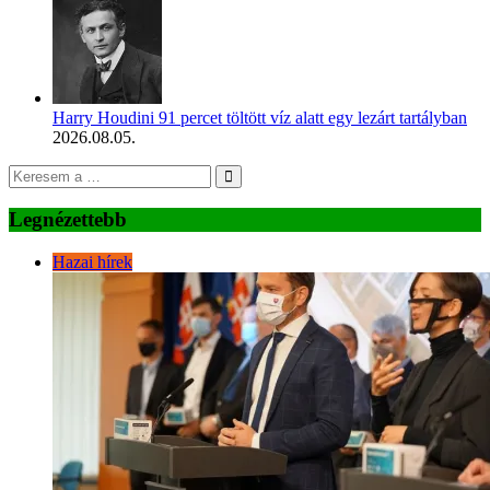
Harry Houdini 91 percet töltött víz alatt egy lezárt tartályban
2026.08.05.
Legnézettebb
Hazai hírek