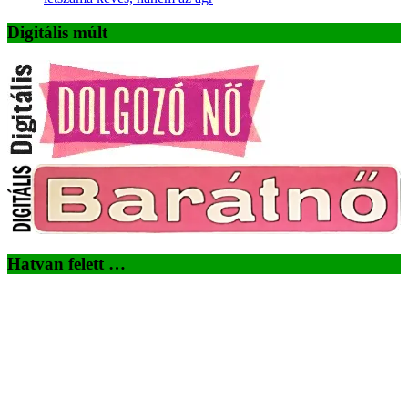
Digitális múlt
Hatvan felett …