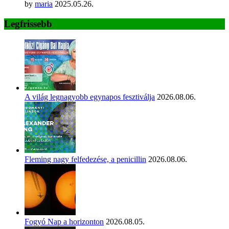
by
maria
2025.05.26.
Legfrissebb
A világ legnagyobb egynapos fesztiválja
2026.08.06.
Fleming nagy felfedezése, a penicillin
2026.08.06.
Fogyó Nap a horizonton
2026.08.05.