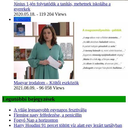
Június 1-jén folytatódik a tanítás, mehetnek iskolába a
gyerekek
2020.05.18.
- 119 204 Views
6. osztály
Magyar irodalom – Költői eszközök
2021.08.09.
- 96 058 Views
Legutóbbi bejegyzések
A világ legnagyobb egynapos fesztiválja
Fleming nagy felfedezése, a penicillin
Fogyó Nap a horizonton
Harry Houdini 91 percet töltött víz alatt egy lezárt tartályban