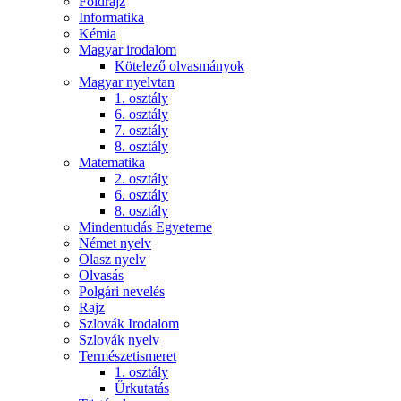
Földrajz
Informatika
Kémia
Magyar irodalom
Kötelező olvasmányok
Magyar nyelvtan
1. osztály
6. osztály
7. osztály
8. osztály
Matematika
2. osztály
6. osztály
8. osztály
Mindentudás Egyeteme
Német nyelv
Olasz nyelv
Olvasás
Polgári nevelés
Rajz
Szlovák Irodalom
Szlovák nyelv
Természetismeret
1. osztály
Űrkutatás