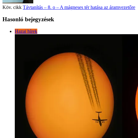
Köv. cikk
Távtanítás – 8. o – A mágneses tér hatása az áramvezetőre
Hasonló bejegyzések
Hazai hírek