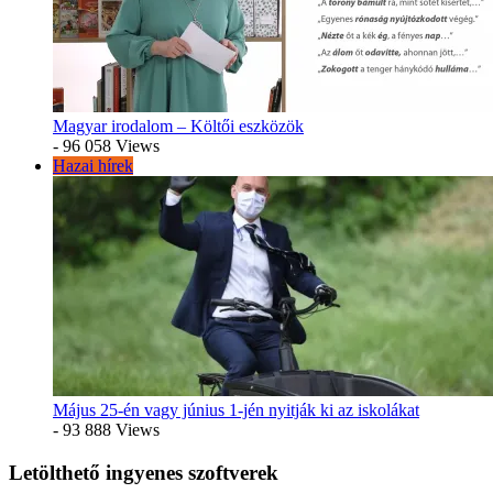
Magyar irodalom – Költői eszközök
- 96 058 Views
Hazai hírek
Május 25-én vagy június 1-jén nyitják ki az iskolákat
- 93 888 Views
Letölthető ingyenes szoftverek