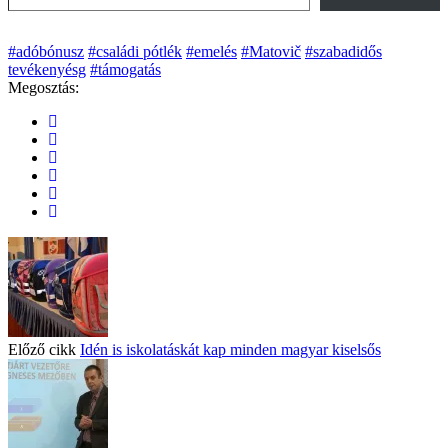
#adóbónusz
#családi pótlék
#emelés
#Matovič
#szabadidős
tevékenyésg
#támogatás
Megosztás:
Előző cikk
Idén is iskolatáskát kap minden magyar kiselsős