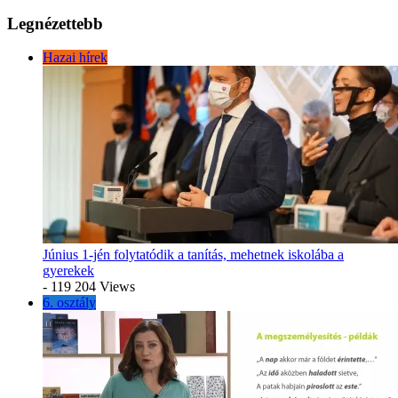
Legnézettebb
Hazai hírek
Június 1-jén folytatódik a tanítás, mehetnek iskolába a
gyerekek
- 119 204 Views
6. osztály