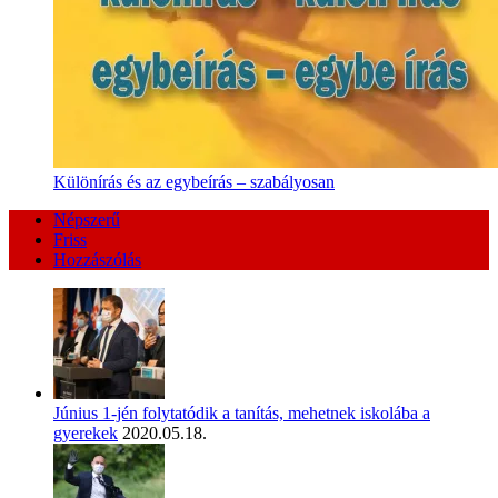
Különírás és az egybeírás – szabályosan
Népszerű
Friss
Hozzászólás
Június 1-jén folytatódik a tanítás, mehetnek iskolába a
gyerekek
2020.05.18.