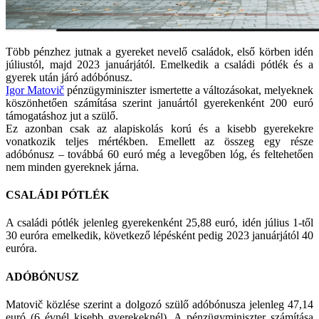
Több pénzhez jutnak a gyereket nevelő családok, első körben idén
júliustól, majd 2023 januárjától. Emelkedik a családi pótlék és a
gyerek után járó adóbónusz.
Igor Matovič
pénzügyminiszter ismertette a változásokat, melyeknek
köszönhetően számítása szerint januártól gyerekenként 200 euró
támogatáshoz jut a szülő.
Ez azonban csak az alapiskolás korú és a kisebb gyerekekre
vonatkozik teljes mértékben. Emellett az összeg egy része
adóbónusz – továbbá 60 euró még a levegőben lóg, és feltehetően
nem minden gyereknek járna.
CSALÁDI PÓTLÉK
A családi pótlék jelenleg gyerekenként 25,88 euró, idén július 1-től
30 euróra emelkedik, következő lépésként pedig 2023 januárjától 40
euróra.
ADÓBÓNUSZ
Matovič közlése szerint a dolgozó szülő adóbónusza jelenleg 47,14
euró (6 évnél kisebb gyerekeknél). A pénzügyminiszter számítása