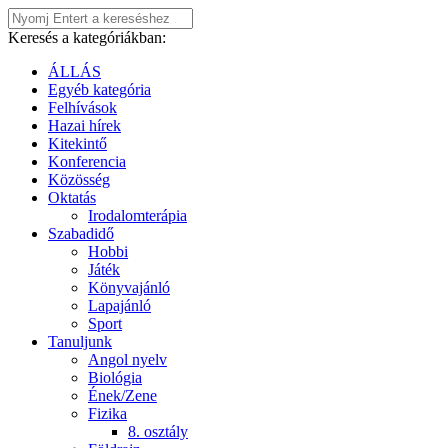
Keresés a kategóriákban:
ÁLLÁS
Egyéb kategória
Felhívások
Hazai hírek
Kitekintő
Konferencia
Közösség
Oktatás
Irodalomterápia
Szabadidő
Hobbi
Játék
Könyvajánló
Lapajánló
Sport
Tanuljunk
Angol nyelv
Biológia
Ének/Zene
Fizika
8. osztály