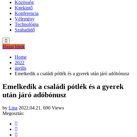
Közösség
Kitekintő
Konferencia
Vélemény
Technológia
Szabadidő
Hazai hírek
Home
2022
április
Emelkedik a családi pótlék és a gyerek után járó adóbónusz
Emelkedik a családi pótlék és a gyerek
után járó adóbónusz
by
Lina
2022.04.21.
690 Views
Megosztás: