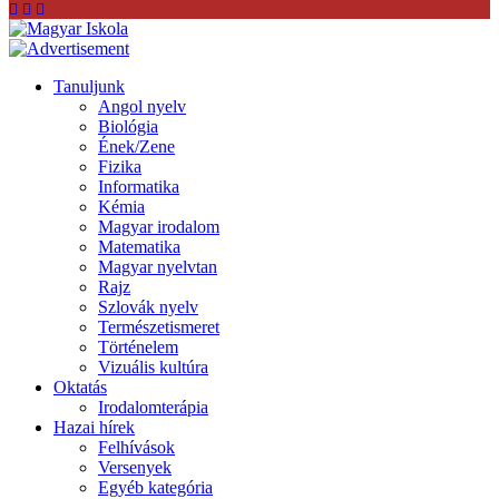
Tanuljunk
Angol nyelv
Biológia
Ének/Zene
Fizika
Informatika
Kémia
Magyar irodalom
Matematika
Magyar nyelvtan
Rajz
Szlovák nyelv
Természetismeret
Történelem
Vizuális kultúra
Oktatás
Irodalomterápia
Hazai hírek
Felhívások
Versenyek
Egyéb kategória