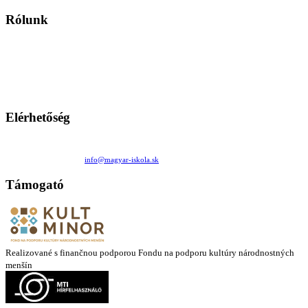
Rólunk
A Magyar Iskola a szlovákiai magyar iskolák, tanárok, szülők és
persze a diákok fóruma
Ezen az oldalon esetenként olyan írások jelennek meg, amelyek a hagyományos iskolafelfogástól eltérő
mintákat népszerűsítenek. Ennek következtében előfordulhat, hogy az idetévedő kiskorú felhasználók
látóköre gyorsabban szélesedik, mint azt a szülők esetleg szeretnék.
Elérhetőség
Családi Kör Egyesület/Združenie rod. kruhov
Medzilaborecká 17, 82101 Bratislava
+421 911 732 190 |
info@magyar-iskola.sk
Támogató
Realizované s finančnou podporou Fondu na podporu kultúry národnostných
menšín