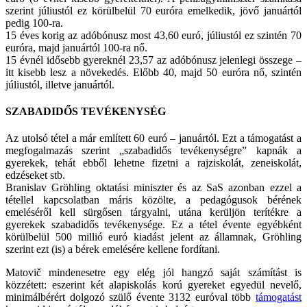
szerint júliustól ez körülbelül 70 euróra emelkedik, jövő januártól
pedig 100-ra.
15 éves korig az adóbónusz most 43,60 euró, júliustól ez szintén 70
euróra, majd januártól 100-ra nő.
15 évnél idősebb gyereknél 23,57 az adóbónusz jelenlegi összege –
itt kisebb lesz a növekedés. Előbb 40, majd 50 euróra nő, szintén
júliustól, illetve januártól.
SZABADIDŐS TEVÉKENYSÉG
Az utolsó tétel a már említett 60 euró – januártól. Ezt a támogatást a
megfogalmazás szerint „szabadidős tevékenységre” kapnák a
gyerekek, tehát ebből lehetne fizetni a rajziskolát, zeneiskolát,
edzéseket stb.
Branislav Gröhling oktatási miniszter és az SaS azonban ezzel a
tétellel kapcsolatban máris közölte, a pedagógusok bérének
emeléséről kell sürgősen tárgyalni, utána kerüljön terítékre a
gyerekek szabadidős tevékenysége. Ez a tétel évente egyébként
körülbelül 500 millió euró kiadást jelent az államnak, Gröhling
szerint ezt (is) a bérek emelésére kellene fordítani.
Matovič mindenesetre egy elég jól hangzó saját számítást is
közzétett: eszerint két alapiskolás korú gyereket egyedül nevelő,
minimálbérért dolgozó szülő évente 3132 euróval több
támogatást