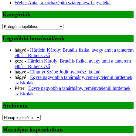
Weber Antal, a kórházépítő sztárépítész hagyatéka
Kategóriák
Kategóriák
Legutóbbi hozzászólások
hágyé
-
Härtlein Károly: Brutális fizika, avagy amit a tanterem
elbír – Rubens cső
geza
-
Härtlein Károly: Brutális fizika, avagy amit a tanterem
elbír – Rubens cső
hágyé
-
Elhunyt Szépe Judit nyelvész, kutató
hágyé
-
Egyre nagyobb a tanárhiány, reménytelenül hirdetnek
az iskolák
Péter
-
Egyre nagyobb a tanárhiány, reménytelenül hirdetnek
az iskolák
Archívum
Archívum
Maradjon kapcsolatban