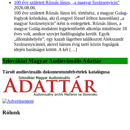
100 éve született Rózsás János, „a magyar Szolzsenyicin”
2026.08.06.
100 éve született Rózsás János író, történész, a magyar Gulag-
foglyok krónikása, aki (Lengyel József íróhoz hasonlóan) „a
magyar Szolzsenyicin”-ként is emlegettek. Rózsás János, a
magyar Gulág-irodalom legjelentősebb alkotója mindössze 18
éves volt, amikor szovjet hadifogságba került. Egyik
„állomáshelyén”, egy kazah lágerben találkozott Alekszandr
Szolzsenyicinnel, akivel három évig tartó közös fogságuk
idején barátságot kötött. A két […]
Szlovákiai Magyar Audiovizuális Adattár
Tárolt audiovizuális dokumentumfelvételek katalógusa
Rólunk
A Magyar Iskola a szlovákiai magyar iskolák, tanárok, szülők és
persze a diákok fóruma