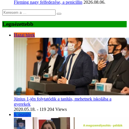
Fleming nagy felfedezése, a penicillin
2026.08.06.
Legnézettebb
Hazai hírek
Június 1-jén folytatódik a tanítás, mehetnek iskolába a
gyerekek
2020.05.18.
- 119 204 Views
6. osztály