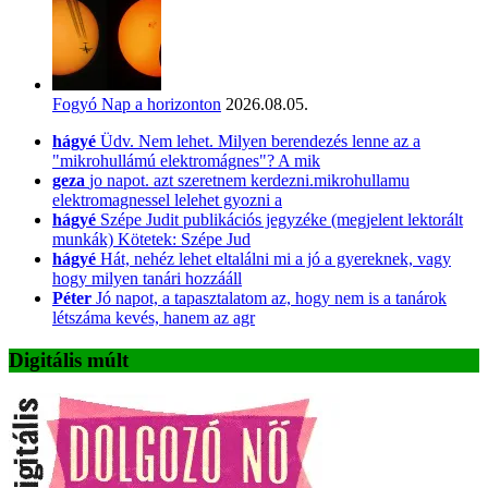
Fogyó Nap a horizonton
2026.08.05.
hágyé
Üdv. Nem lehet. Milyen berendezés lenne az a
"mikrohullámú elektromágnes"? A mik
geza
jo napot. azt szeretnem kerdezni.mikrohullamu
elektromagnessel lelehet gyozni a
hágyé
Szépe Judit publikációs jegyzéke (megjelent lektorált
munkák) Kötetek: Szépe Jud
hágyé
Hát, nehéz lehet eltalálni mi a jó a gyereknek, vagy
hogy milyen tanári hozzááll
Péter
Jó napot, a tapasztalatom az, hogy nem is a tanárok
létszáma kevés, hanem az agr
Digitális múlt