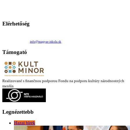
Ezen az oldalon esetenként olyan írások jelennek meg, amelyek a hagyományos iskolafelfogástól eltérő
mintákat népszerűsítenek. Ennek következtében előfordulhat, hogy az idetévedő kiskorú felhasználók
látóköre gyorsabban szélesedik, mint azt a szülők esetleg szeretnék.
Elérhetőség
Családi Kör Egyesület/Združenie rod. kruhov
Medzilaborecká 17, 82101 Bratislava
+421 911 732 190 |
info@magyar-iskola.sk
Támogató
Realizované s finančnou podporou Fondu na podporu kultúry národnostných
menšín
Legnézettebb
Hazai hírek