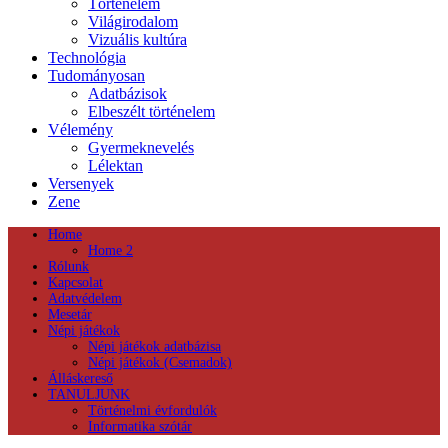
Történelem
Világirodalom
Vizuális kultúra
Technológia
Tudományosan
Adatbázisok
Elbeszélt történelem
Vélemény
Gyermeknevelés
Lélektan
Versenyek
Zene
Home
Home 2
Rólunk
Kapcsolat
Adatvédelem
Mesetár
Népi játékok
Népi játékok adatbázisa
Népi játékok (Csemadok)
Álláskereső
TANULJUNK
Történelmi évfordulók
Informatika szótár