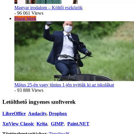
Magyar irodalom – Költői eszközök
- 96 061 Views
Hazai hírek
Május 25-én vagy június 1-jén nyitják ki az iskolákat
- 93 888 Views
Letölthető ingyenes szoftverek
LibreOffice
Audacity
,
Dropbox
XnView Classic
Krita
,
GIMP
,
Paint.NET
Történelemtanításhoz
:
TimelineJS