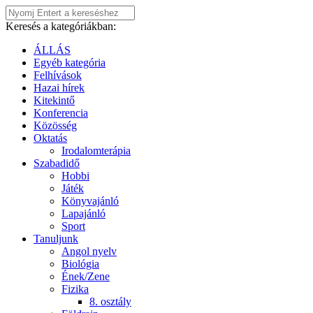
Keresés a kategóriákban:
ÁLLÁS
Egyéb kategória
Felhívások
Hazai hírek
Kitekintő
Konferencia
Közösség
Oktatás
Irodalomterápia
Szabadidő
Hobbi
Játék
Könyvajánló
Lapajánló
Sport
Tanuljunk
Angol nyelv
Biológia
Ének/Zene
Fizika
8. osztály