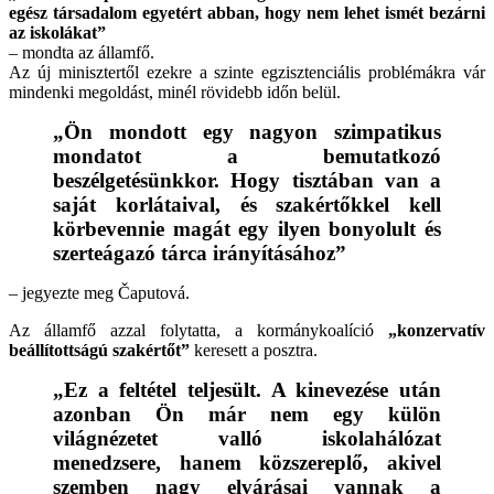
egész társadalom egyetért abban, hogy nem lehet ismét bezárni
az iskolákat”
– mondta az államfő.
Az új minisztertől ezekre a szinte egzisztenciális problémákra vár
mindenki megoldást, minél rövidebb időn belül.
„Ön mondott egy nagyon szimpatikus
mondatot a bemutatkozó
beszélgetésünkkor. Hogy tisztában van a
saját korlátaival, és szakértőkkel kell
körbevennie magát egy ilyen bonyolult és
szerteágazó tárca irányításához”
– jegyezte meg Čaputová.
Az államfő azzal folytatta, a kormánykoalíció
„konzervatív
beállítottságú szakértőt”
keresett a posztra.
„Ez a feltétel teljesült. A kinevezése után
azonban Ön már nem egy külön
világnézetet valló iskolahálózat
menedzsere, hanem közszereplő, akivel
szemben nagy elvárásai vannak a