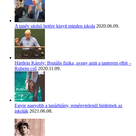
A tanév utolsó hetére kinyit minden iskola
2020.06.09.
Härtlein Károly: Brutális fizika, avagy amit a tanterem elbír –
Rubens cső
2020.11.09.
Egyre nagyobb a tanárhiány, reménytelenül hirdetnek az
iskolák
2021.06.08.