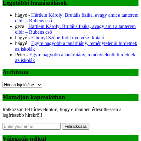
Legutóbbi hozzászólások
hágyé
-
Härtlein Károly: Brutális fizika, avagy amit a tanterem
elbír – Rubens cső
geza
-
Härtlein Károly: Brutális fizika, avagy amit a tanterem
elbír – Rubens cső
hágyé
-
Elhunyt Szépe Judit nyelvész, kutató
hágyé
-
Egyre nagyobb a tanárhiány, reménytelenül hirdetnek
az iskolák
Péter
-
Egyre nagyobb a tanárhiány, reménytelenül hirdetnek
az iskolák
Archívum
Archívum
Maradjon kapcsolatban
Iratkozzon fel hírlevelünkre, hogy e-mailben értesülhessen a
legfrissebb hírekről!
Feliratkozás
Válogatás nélkül