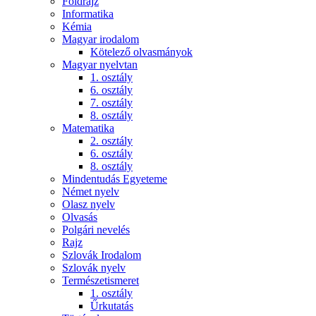
Földrajz
Informatika
Kémia
Magyar irodalom
Kötelező olvasmányok
Magyar nyelvtan
1. osztály
6. osztály
7. osztály
8. osztály
Matematika
2. osztály
6. osztály
8. osztály
Mindentudás Egyeteme
Német nyelv
Olasz nyelv
Olvasás
Polgári nevelés
Rajz
Szlovák Irodalom
Szlovák nyelv
Természetismeret
1. osztály
Űrkutatás