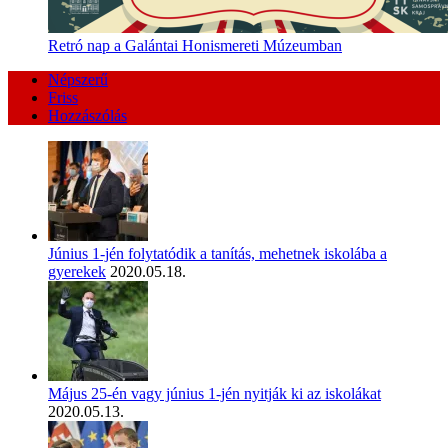
Retró nap a Galántai Honismereti Múzeumban
Népszerű
Friss
Hozzászólás
Június 1-jén folytatódik a tanítás, mehetnek iskolába a
gyerekek
2020.05.18.
Május 25-én vagy június 1-jén nyitják ki az iskolákat
2020.05.13.