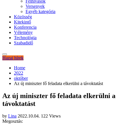
Felhívások
Versenyek
Egyéb kategória
Közösség
Kitekintő
Konferencia
Vélemény
Technológia
Szabadidő
Hazai hírek
Home
2022
október
Az új miniszter fő feladata elkerülni a távoktatást
Az új miniszter fő feladata elkerülni a
távoktatást
by
Lina
2022.10.04.
122 Views
Megosztás: