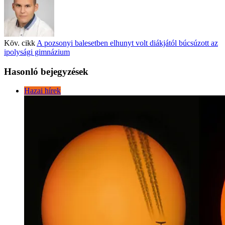
Köv. cikk
A pozsonyi balesetben elhunyt volt diákjától búcsúzott az
ipolysági gimnázium
Hasonló bejegyzések
Hazai hírek