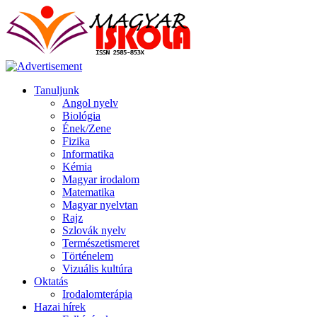
Tanuljunk
Angol nyelv
Biológia
Ének/Zene
Fizika
Informatika
Kémia
Magyar irodalom
Matematika
Magyar nyelvtan
Rajz
Szlovák nyelv
Természetismeret
Történelem
Vizuális kultúra
Oktatás
Irodalomterápia
Hazai hírek