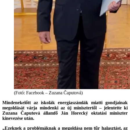
(Fotó: Facebook – Zuzana Čaputová)
Mindenekelőtt az iskolák energiaszámlák miatti gondjainak
megoldását várja mindenki az új minisztertől – jelentette ki
Zuzana Čaputová államfő Ján Horecký oktatási miniszter
kinevezése után.
„Ezeknek a problémáknak a megoldása nem tűr halasztást, az