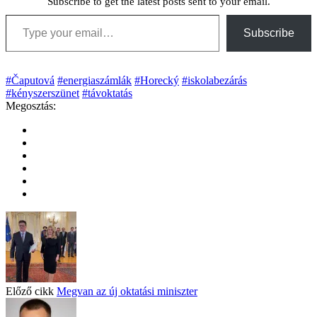
Subscribe to get the latest posts sent to your email.
Type your email…
Subscribe
#Čaputová
#energiaszámlák
#Horecký
#iskolabezárás
#kényszerszünet
#távoktatás
Megosztás:
Előző cikk
Megvan az új oktatási miniszter