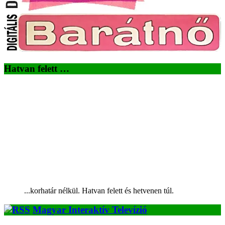
Hatvan felett …
...korhatár nélkül. Hatvan felett és hetvenen túl.
Magyar Interaktív Televízió