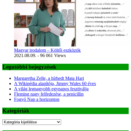
Magyar irodalom – Költői eszközök
2021.08.09.
- 96 061 Views
Legutóbbi bejegyzések
Margaretha Zelle, a hírhedt Mata Hari
A Wikipédia alapítója, Jimmy Wales 60 éves
A világ legnagyobb egynapos fesztiválja
Fleming nagy felfedezése, a penicillin
Fogyó Nap a horizonton
Kategóriák
Kategóriák