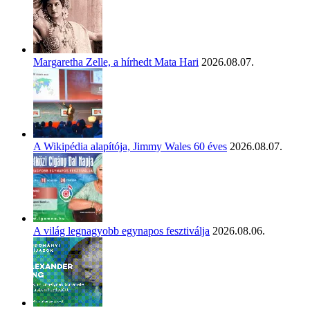
Margaretha Zelle, a hírhedt Mata Hari
2026.08.07.
A Wikipédia alapítója, Jimmy Wales 60 éves
2026.08.07.
A világ legnagyobb egynapos fesztiválja
2026.08.06.