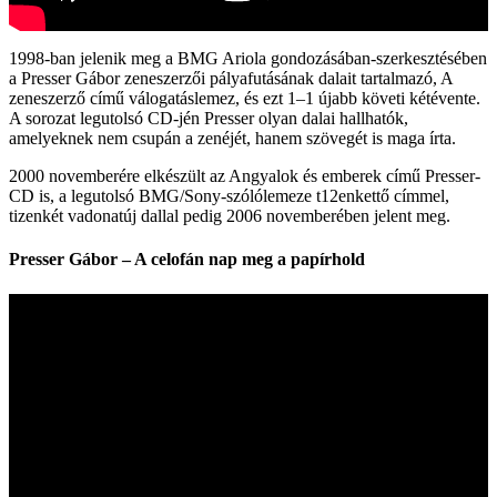
1998‑ban jelenik meg a BMG Ariola gondozásában-szerkesztésében
a Presser Gábor zeneszerzői pályafutásának dalait tartalmazó, A
zeneszerző című válogatáslemez, és ezt 1–1 újabb követi kétévente.
A sorozat legutolsó CD-jén Presser olyan dalai hallhatók,
amelyeknek nem csupán a zenéjét, hanem szövegét is maga írta.
2000 novemberére elkészült az Angyalok és emberek című Presser-
CD is, a legutolsó BMG/Sony-szólólemeze t12enkettő címmel,
tizenkét vadonatúj dallal pedig 2006 novemberében jelent meg.
Presser Gábor – A celofán nap meg a papírhold