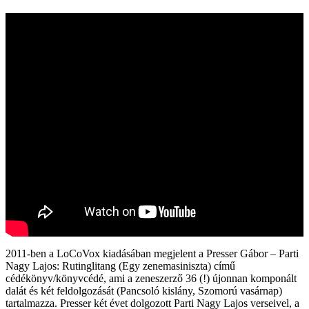
2011‑ben a LoCoVox kiadásában megjelent a Presser Gábor – Parti
Nagy Lajos: Rutinglitang (Egy zenemasiniszta) című
cédékönyv/könyvcédé, ami a zeneszerző 36 (!) újonnan komponált
dalát és két feldolgozását (Pancsoló kislány, Szomorú vasárnap)
tartalmazza. Presser két évet dolgozott Parti Nagy Lajos verseivel, a