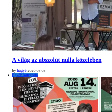
A világ az abszolút nulla közelében
by
hágyé
2026.08.03.
Egyéb kategória