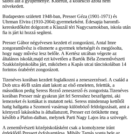
sálból állt a gyűjteménye. Kiderült, a kollekció azóta nem
növekedett.
Budapesten született 1948-ban, Presser Géza (1901-1971) és
Uhrman Elvira (1910-2004) gyermekeként. Édesapja baromfi-
kereskedőként dolgozott a Klauzál téri Nagycsarnokban, iskola után
fia is járt ki hozzá segíteni.
Presser Gábor négyévesen kezdett el zongorázni, Antal Imre
zongoraművész is elismerte a gyermek tehetségét és megjósolta,
hogy nagy művész lesz belőle. A Kertész utcában végezte az
általános iskolát,majd ezt követően a Bartók Béla Zeneművészeti
Szakközépiskolába járt, miközben a Kapás utcai tánciskolában 14
forintos órabérért zongorázott.
Tizenéves korában kezdett foglalkozni a zeneszerzéssel. A család a
Dob utca 46/B szám alatt lakott az első emeleten, felettük, a
másodikon pedig Seress Rezső zeneszerző és zongorista.Tizenéves
korában Presser már gyakran járt fel Seresshez beszélgetni, aki
lemezeket és kottákat is mutatott neki. Seress mindennap kettőtől
hatig hallgatta a Szomorú vasárnap különböző feldolgozásait, ami a
környező lakásokba is áthallatszott, Presser ezt örökítette meg
később a Plafon-dalban, melynek Parti Nagy Lajos írta a szövegét.
A zeneművészeti középiskolásként csak a komolyzene iránt
érdeklődő Pressert évfolyamtársa, Mihály Tamás vonta bele az