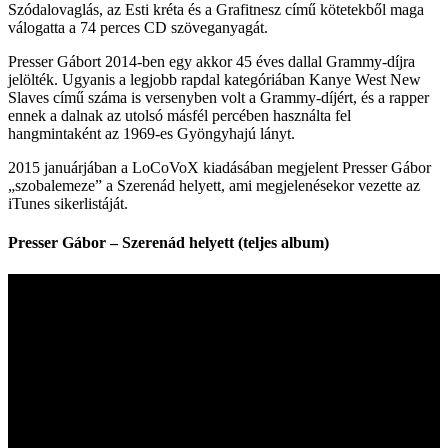
Szódalovaglás, az Esti kréta és a Grafitnesz című kötetekből maga
válogatta a 74 perces CD szöveganyagát.
Presser Gábort 2014‑ben egy akkor 45 éves dallal Grammy-díjra
jelölték. Ugyanis a legjobb rapdal kategóriában Kanye West New
Slaves című száma is versenyben volt a Grammy-díjért, és a rapper
ennek a dalnak az utolsó másfél percében használta fel
hangmintaként az 1969‑es Gyöngyhajú lányt.
2015 januárjában a LoCoVoX kiadásában megjelent Presser Gábor
„szobalemeze” a Szerenád helyett, ami megjelenésekor vezette az
iTunes sikerlistáját.
Presser Gábor – Szerenád helyett (teljes album)