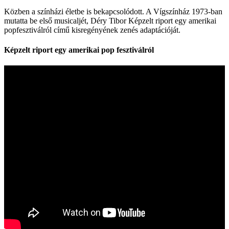
Közben a színházi életbe is bekapcsolódott. A Vígszínház 1973-ban
mutatta be első musicaljét, Déry Tibor Képzelt riport egy amerikai
popfesztiválról című kisregényének zenés adaptációját.
Képzelt riport egy amerikai pop fesztiválról