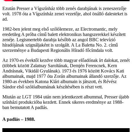
Ezután Presser a Vígszínház több zenés darabjának is zeneszerzője
volt. 1978 óta a Vígszínház zenei vezetője, ahol önálló dalesteket is
ad.
1982-ben jelent meg első szólólemeze, az Electromantic, mely
eredetileg A próba című balett elektronikus hangszerekkel készített
zenéje. Legismertebb darabja később az angol BBC televízió
híradójának szignáljaként is szolgált. A La Baletta No. 2. című
szerzeménye a Budapesti Regionális Híradó főcímdala volt.
Az 1970-es évektől kezdve több magyar előadónak írt dalokat, zenét
(többek között Zalatnay Saroltának, Demjén Ferencnek, Kern
Andrásnak, Vikidál Gyulának). 1973 és 1976 között Kovács Kati
albumainak, majd 1977 óta Zorán albumainak állandó szerzője. Az
1980-as években Katona Klári albumain is játszott, és Révész
Sándor első szólóalbumának készítésében is részt vett.
Miután az LGT 1984 után nem jelentkezett albummal, Presser újabb
színházi produkcióba kezdett. Ennek sikeres eredménye az 1988-
ban bemutatott A padlás.
A padlás – 1988.