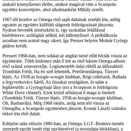
alakuló könnyűzenei életbe, amikor magával vitte a Scampolo
együttes koncertjeire, ahol alkalmanként Mihály zenélt.
1967-től kezdve az Omega első saját dalainak zenéjét írta, addig
ugyanis az együttes külföldi slágerek feldolgozásait játszotta.
Nyáron bevették zenészként is, egy szokatlan felállással
kísérletezve: szólógitár nélkül, két billentyűssel. A próbálkozás
azonban nem aratott nagy sikert, így Presser helyére Molnár György
gitáros került.
Pressert 1968-ban, nem sokkal az angliai turné előtt hívták vissza az
együttesbe. Több kislemez után ő lett az első három Omega-album
első számú zeneszerzője. Legismertebb dalai ebből az időszakból:
Trombitás Frédi, Ha én szél lehetnék, Petróleumlámpa, Tízezer
lépés, Az 1958-as boogie-woogie klubban, Régi csibészek, Ballada
a fegyverkovács fiáról, Az éjszakai országúton, és talán a
leghíresebb: a Gyöngyhajú lány (ezt a Scorpions is feldolgozta
White Dove címmel). Ezek közül néhányat ő maga is énekelt
(Trombitás Frédi, Tízezer lépés, 1958-as boogie-woogie klubban,
Oh, Barbarella). Még 1968 elején, amíg nem tért vissza az
Omegába, a Scampolo együttesben játszott. Komár László számára
ekkor írta első dalait.
Kilépése után először 1980-ban, az Omega–LGT–Beatrice-turnén
szerepelt együtt ismét régi együttesével (a nosztalgia-blokkban), a