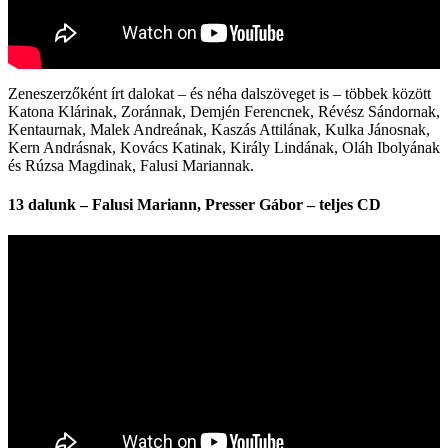
Zeneszerzőként írt dalokat – és néha dalszöveget is – többek között
Katona Klárinak, Zoránnak, Demjén Ferencnek, Révész Sándornak,
Kentaurnak, Malek Andreának, Kaszás Attilának, Kulka Jánosnak,
Kern Andrásnak, Kovács Katinak, Király Lindának, Oláh Ibolyának
és Rúzsa Magdinak, Falusi Mariannak.
13 dalunk – Falusi Mariann, Presser Gábor – teljes CD