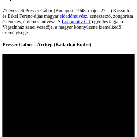
75 éves lett Presser Gábor (Budapest, 1948. május 27. –) Kossuth-
és Erkel Ferenc-díjas magyar
előadóművész
, zeneszerző, zongorista
és énekes, érdemes művész. A
Locomotiv GT
együttes tagja, a
Vígszínház zenei vezetője, a magyar könnyűzene kiemelkedő
személyisége.
Presser Gábor – Arckép (Kadarkai Endre)