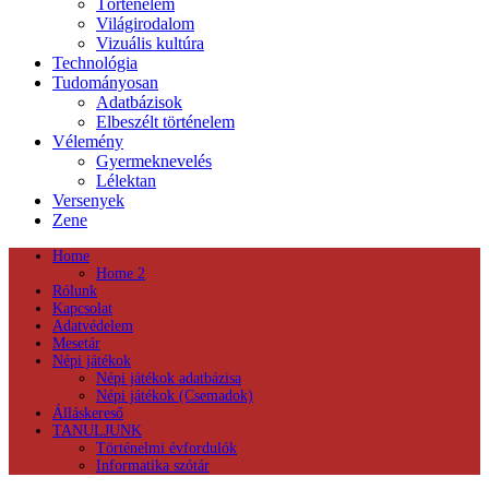
Történelem
Világirodalom
Vizuális kultúra
Technológia
Tudományosan
Adatbázisok
Elbeszélt történelem
Vélemény
Gyermeknevelés
Lélektan
Versenyek
Zene
Home
Home 2
Rólunk
Kapcsolat
Adatvédelem
Mesetár
Népi játékok
Népi játékok adatbázisa
Népi játékok (Csemadok)
Álláskereső
TANULJUNK
Történelmi évfordulók
Informatika szótár