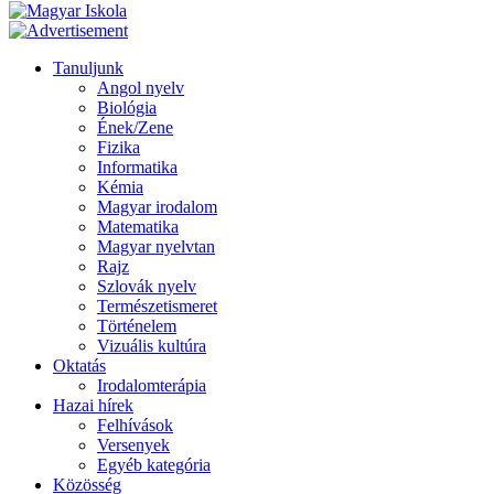
Tanuljunk
Angol nyelv
Biológia
Ének/Zene
Fizika
Informatika
Kémia
Magyar irodalom
Matematika
Magyar nyelvtan
Rajz
Szlovák nyelv
Természetismeret
Történelem
Vizuális kultúra
Oktatás
Irodalomterápia
Hazai hírek
Felhívások
Versenyek
Egyéb kategória
Közösség