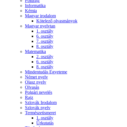
Földrajz
Informatika
Kémia
Magyar irodalom
Kötelező olvasmányok
Magyar nyelvtan
1. osztály
6. osztály
7. osztály
8. osztály
Matematika
2. osztály
6. osztály
8. osztály
Mindentudás Egyeteme
Német nyelv
Olasz nyelv
Olvasás
Polgári nevelés
Rajz
Szlovák Irodalom
Szlovák nyelv
Természetismeret
1. osztály
Űrkutatás