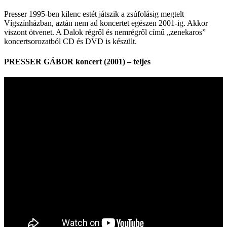
Presser 1995‑ben kilenc estét játszik a zsúfolásig megtelt
Vígszínházban, aztán nem ad koncertet egészen 2001‑ig. Akkor
viszont ötvenet. A Dalok régről és nemrégről című „zenekaros”
koncertsorozatból CD és DVD is készült.
PRESSER GÁBOR koncert (2001) – teljes