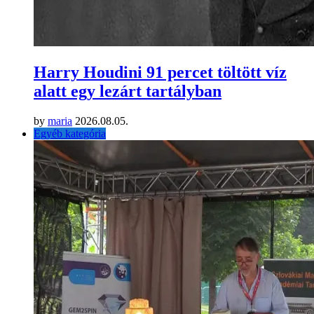
Harry Houdini 91 percet töltött víz
alatt egy lezárt tartályban
by
maria
2026.08.05.
Egyéb kategória