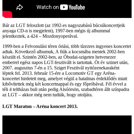
Bár az LGT feloszlott (az 1992-es nagyszabású búcsúkoncertjeik
anyaga CD-n is megjelent), 1997-ben mégis új albummal
jelentkeztek, a 424 – Mozdonyoperával.
1999-ben a Felvonulási téren óriási, több tízezres ingyenes koncertet
adtak. Következő albumuk, A fiúk a kocsmába mentek 2002-ben
készült el. Szintén 2002-ben, az Óbudai-szigeten hetvenezer
emberrel egész napos LGT-fesztivált is tartottak. Öt év szünet után,
2007. augusztus 7-én a 15. Sziget Fesztivál nyitózenekaraként
léptek fel. 2013. február 15‑ére a Locomotiv GT egy Aréna-
koncertet hirdetett meg, amelyet végül a hatalmas érdeklődés miatt
kibővítettek még két koncertnappal és egy főpróbával. Fél évvel a
téli 4 teltházas buli után pedig Alsóörsön, szabadtéren állt színpadra
az LGT – akkor még nem tudták, hogy utoljára.
LGT Maraton – Aréna koncert 2013.