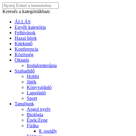
Keresés a kategóriákban:
ÁLLÁS
Egyéb kategória
Felhívások
Hazai hírek
Kitekintő
Konferencia
Közösség
Oktatás
Irodalomterápia
Szabadidő
Hobbi
Játék
Könyvajánló
Lapajánló
Sport
Tanuljunk
Angol nyelv
Biológia
Ének/Zene
Fizika
8. osztály