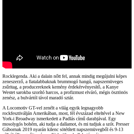
Rocklegenda. Aki a dalain nőtt fel, annak mindig megújulni képes
zeneszerző, a fiatalabbaknak brummogó hangú, napszemüveges
zsűritag, a producereknek kemény érdekérvényesítő, a Kanye
Westet sarokba szorító harcos, a profizmust elváró, mégis ösztönös
zenész, a bulvártól távol maradó sztár.
A Locomotiv GT-vel zenélt a világ egyik legnagyobb
rockfesztiválján Amerikában, most, fél évszázad elteltével a New
York-i Broadway ismerkedett a Padlás című darabjával. Egy
mosolygós bohém, aki tudja a dallamot, és mi tudjuk a szót. Presser
Gábornak 2019 nyarán kilenc sötétített napszemüvegből és 9-13