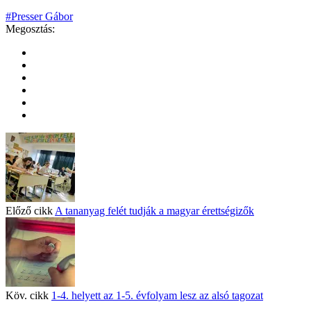
#Presser Gábor
Megosztás:
Előző cikk
A tananyag felét tudják a magyar érettségizők
Köv. cikk
1-4. helyett az 1-5. évfolyam lesz az alsó tagozat