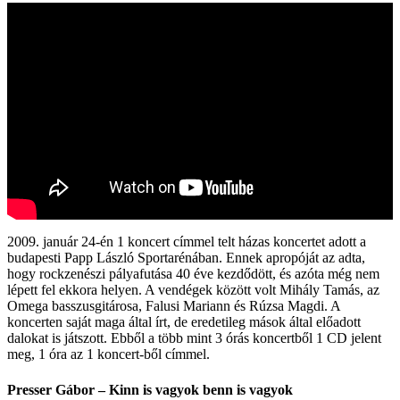
2009. január 24-én 1 koncert címmel telt házas koncertet adott a
budapesti Papp László Sportarénában. Ennek apropóját az adta,
hogy rockzenészi pályafutása 40 éve kezdődött, és azóta még nem
lépett fel ekkora helyen. A vendégek között volt Mihály Tamás, az
Omega basszusgitárosa, Falusi Mariann és Rúzsa Magdi. A
koncerten saját maga által írt, de eredetileg mások által előadott
dalokat is játszott. Ebből a több mint 3 órás koncertből 1 CD jelent
meg, 1 óra az 1 koncert-ből címmel.
Presser Gábor – Kinn is vagyok benn is vagyok