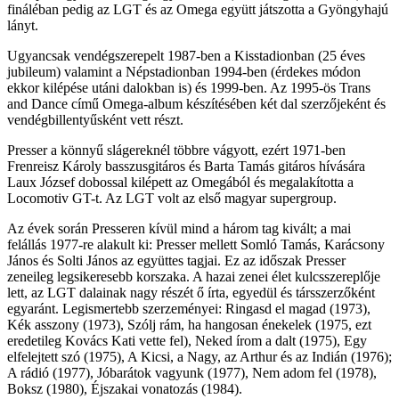
fináléban pedig az LGT és az Omega együtt játszotta a Gyöngyhajú
lányt.
Ugyancsak vendégszerepelt 1987-ben a Kisstadionban (25 éves
jubileum) valamint a Népstadionban 1994-ben (érdekes módon
ekkor kilépése utáni dalokban is) és 1999-ben. Az 1995-ös Trans
and Dance című Omega-album készítésében két dal szerzőjeként és
vendégbillentyűsként vett részt.
Presser a könnyű slágereknél többre vágyott, ezért 1971-ben
Frenreisz Károly basszusgitáros és Barta Tamás gitáros hívására
Laux József dobossal kilépett az Omegából és megalakította a
Locomotiv GT-t. Az LGT volt az első magyar supergroup.
Az évek során Presseren kívül mind a három tag kivált; a mai
felállás 1977-re alakult ki: Presser mellett Somló Tamás, Karácsony
János és Solti János az együttes tagjai. Ez az időszak Presser
zeneileg legsikeresebb korszaka. A hazai zenei élet kulcsszereplője
lett, az LGT dalainak nagy részét ő írta, egyedül és társszerzőként
egyaránt. Legismertebb szerzeményei: Ringasd el magad (1973),
Kék asszony (1973), Szólj rám, ha hangosan énekelek (1975, ezt
eredetileg Kovács Kati vette fel), Neked írom a dalt (1975), Egy
elfelejtett szó (1975), A Kicsi, a Nagy, az Arthur és az Indián (1976);
A rádió (1977), Jóbarátok vagyunk (1977), Nem adom fel (1978),
Boksz (1980), Éjszakai vonatozás (1984).