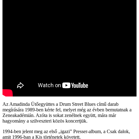
Az Amadinda Ütőegyüttes a Drum Street Blues című darab
megírására 1989‑ben kérte fel, melyet még az évben bemutatnak a
Zeneakadémián. Azóta is sokat zenélnek együtt, mára már
hagyomány a szilveszteri közös koncertjük.
1994-ben jelent meg az első „igazi” Presser-album, a Csak dalok,
amit 1996-ban a Kis történetek követett.