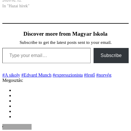
2026.02.12.
In "Hazai hírek"
Discover more from Magyar Iskola
Subscribe to get the latest posts sent to your email.
Type your email…
Subscribe
#A sikoly
#Edvard Munch
#expresszionista
#festő
#norvég
Megosztás: