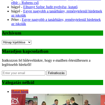
elbír – Rubens cső
hágyé
-
Elhunyt Szépe Judit nyelvész, kutató
hágyé
-
Egyre nagyobb a tanárhiány, reménytelenül hirdetnek
az iskolák
Péter
-
Egyre nagyobb a tanárhiány, reménytelenül hirdetnek
az iskolák
Archívum
Archívum
Maradjon kapcsolatban
Iratkozzon fel hírlevelünkre, hogy e-mailben értesülhessen a
legfrissebb hírekről!
Feliratkozás
Válogatás nélkül
Hazai hírek