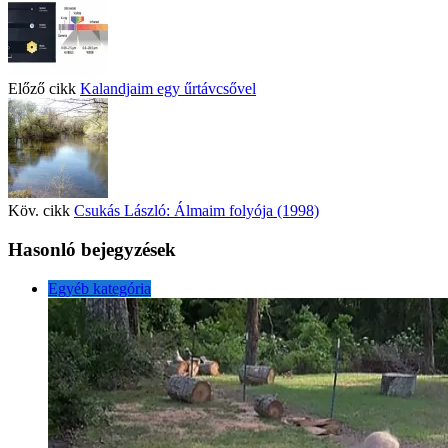
Előző cikk
Kalandjaim egy űrtávcsővel
Köv. cikk
Csukás László: Álmaim folyója (1998)
Hasonló bejegyzések
Egyéb kategória