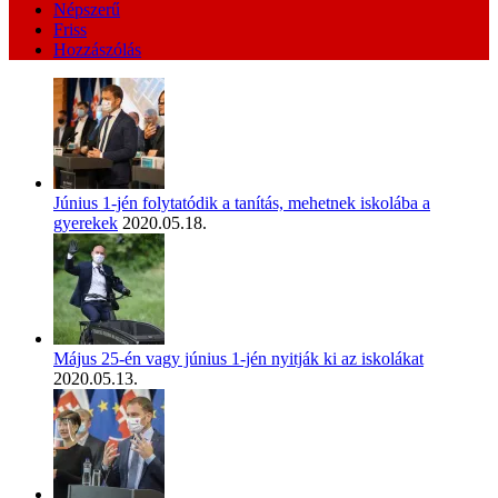
Népszerű
Friss
Hozzászólás
Június 1-jén folytatódik a tanítás, mehetnek iskolába a
gyerekek
2020.05.18.
Május 25-én vagy június 1-jén nyitják ki az iskolákat
2020.05.13.