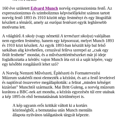
160 éve született
Edvard Munch
norvég expresszionista festő. Az
expresszionizmus és szimbolizmus képviselőjeként számon tartott
norvég festő 1893 és 1910 között négy festményt és egy litográfiát
készített a témáról, amely az európai festészet egyik leghíresebb
motívuma lett.
A világhírű
A sikoly
(vagy németül
A természet sikolya
) valójában
nem egyetlen festmény, hanem egy képsorozat, melyet Munch 1893
és 1910 közt készített. Az egyik 1893-ban készült kép bal felső
sarkában alig kivehetően, ceruzával felírva szerepel az „csak egy
őrült festhette” mondat, és a művészettörténészeket már jó ideje
foglalkoztatta a kérdés: vajon Munch írta ezt rá a saját képére, vagy
egy későbbi rongálásról lehet szó?
A Norvég Nemzeti Művészeti, Építészeti és Formatervezési
Múzeum szakértői most elemezték a kézírást, és azt a festő leveleivel
és naplóival összevetve megállapították: a felirat „minden kétséget
kizáróan” Munchtól származik. Mai Britt Guleng, a norvég múzeum
kurátora a BBC-nek azt mondta, a kézírás egyezésén túl erre utalnak
a kép 1895-ös első bemutatásának körülményei is.
A kép ugyanis erős kritikát váltott ki a kortárs
közönségből, a bemutatása után Munch mentális
állapota nyilvános találgatások tárgyát képezte.