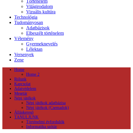
Történelem
Világirodalom
Vizuális kultúra
Technológia
Tudományosan
Adatbázisok
Elbeszélt történelem
Vélemény
Gyermeknevelés
Lélektan
Versenyek
Zene
Home
Home 2
Rólunk
Kapcsolat
Adatvédelem
Mesetár
Népi játékok
Népi játékok adatbázisa
Népi játékok (Csemadok)
Álláskereső
TANULJUNK
Történelmi évfordulók
Informatika szótár