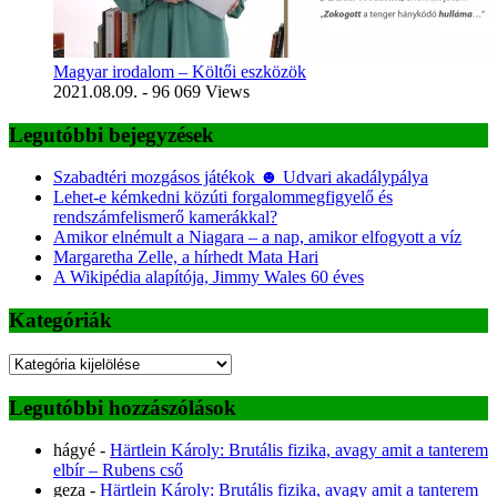
Magyar irodalom – Költői eszközök
2021.08.09.
- 96 069 Views
Legutóbbi bejegyzések
Szabadtéri mozgásos játékok ☻ Udvari akadálypálya
Lehet-e kémkedni közúti forgalommegfigyelő és
rendszámfelismerő kamerákkal?
Amikor elnémult a Niagara – a nap, amikor elfogyott a víz
Margaretha Zelle, a hírhedt Mata Hari
A Wikipédia alapítója, Jimmy Wales 60 éves
Kategóriák
Kategóriák
Legutóbbi hozzászólások
hágyé
-
Härtlein Károly: Brutális fizika, avagy amit a tanterem
elbír – Rubens cső
geza
-
Härtlein Károly: Brutális fizika, avagy amit a tanterem