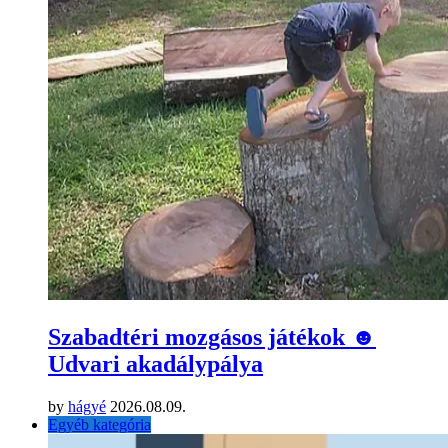
Szabadtéri mozgásos játékok ☻
Udvari akadálypálya
by
hágyé
2026.08.09.
Egyéb kategória