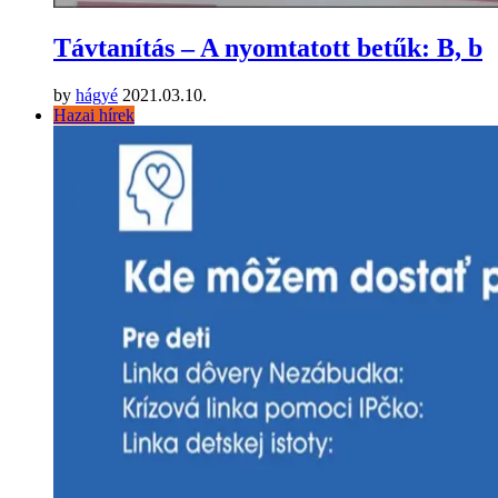
Távtanítás – A nyomtatott betűk: B, b
by
hágyé
2021.03.10.
Hazai hírek