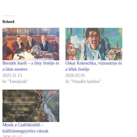
Related
Bernáth Aurél – a fény festője és
Oskar Kokoschka, vizionárius és
a látás mestere
a lélek festője
2025.11.13.
2026.03.01.
In "Tanuljunk"
In "Vizuális kultúra"
Mesék a Csallóközből –
kiállításmegnyitóra várnak