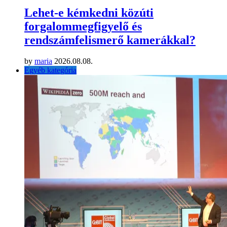
Lehet-e kémkedni közúti
forgalommegfigyelő és
rendszámfelismerő kamerákkal?
by
maria
2026.08.08.
Egyéb kategória