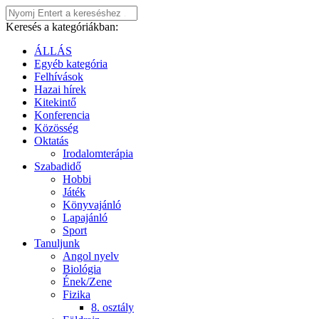
Keresés a kategóriákban:
ÁLLÁS
Egyéb kategória
Felhívások
Hazai hírek
Kitekintő
Konferencia
Közösség
Oktatás
Irodalomterápia
Szabadidő
Hobbi
Játék
Könyvajánló
Lapajánló
Sport
Tanuljunk
Angol nyelv
Biológia
Ének/Zene
Fizika
8. osztály