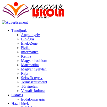
Tanuljunk
Angol nyelv
Biológia
Ének/Zene
Fizika
Informatika
Kémia
Magyar irodalom
Matematika
Magyar nyelvtan
Rajz
Szlovák nyelv
Természetismeret
Történelem
Vizuális kultúra
Oktatás
Irodalomterápia
Hazai hírek