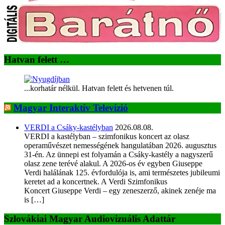
Hatvan felett …
...korhatár nélkül. Hatvan felett és hetvenen túl.
Magyar Interaktív Televízió
VERDI a Csáky-kastélyban
2026.08.08.
VERDI a kastélyban – szimfonikus koncert az olasz
operaművészet nemességének hangulatában 2026. augusztus
31-én. Az ünnepi est folyamán a Csáky-kastély a nagyszerű
olasz zene terévé alakul. A 2026-os év egyben Giuseppe
Verdi halálának 125. évfordulója is, ami természetes jubileumi
keretet ad a koncertnek. A Verdi Szimfonikus
Koncert Giuseppe Verdi – egy zeneszerző, akinek zenéje ma
is […]
Szlovákiai Magyar Audiovizuális Adattár