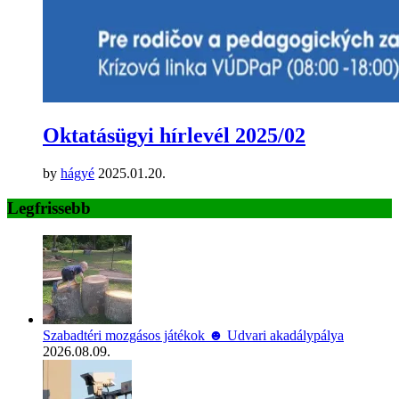
Oktatásügyi hírlevél 2025/02
by
hágyé
2025.01.20.
Legfrissebb
Szabadtéri mozgásos játékok ☻ Udvari akadálypálya
2026.08.09.