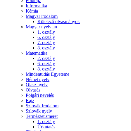
Földrajz
Informatika
Kémia
Magyar irodalom
Kötelező olvasmányok
Magyar nyelvtan
1. osztály
6. osztály
7. osztály
8. osztály
Matematika
2. osztály
6. osztály
8. osztály
Mindentudás Egyeteme
Német nyelv
Olasz nyelv
Olvasás
Polgári nevelés
Rajz
Szlovák Irodalom
Szlovák nyelv
Természetismeret
1. osztály
Űrkutatás