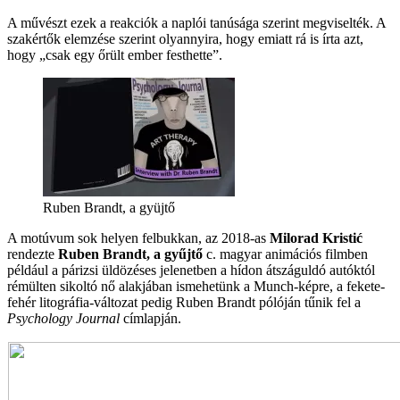
A művészt ezek a reakciók a naplói tanúsága szerint megviselték. A
szakértők elemzése szerint olyannyira, hogy emiatt rá is írta azt,
hogy „csak egy őrült ember festhette”.
Ruben Brandt, a gyüjtő
A motúvum sok helyen felbukkan, az 2018-as
Milorad Kristić
rendezte
Ruben Brandt, a gyűjtő
c. magyar animációs filmben
például a párizsi üldözéses jelenetben a hídon átszáguldó autóktól
rémülten sikoltó nő alakjában ismehetünk a Munch-képre, a fekete-
fehér litográfia-változat pedig Ruben Brandt pólóján tűnik fel a
Psychology Journal
címlapján.