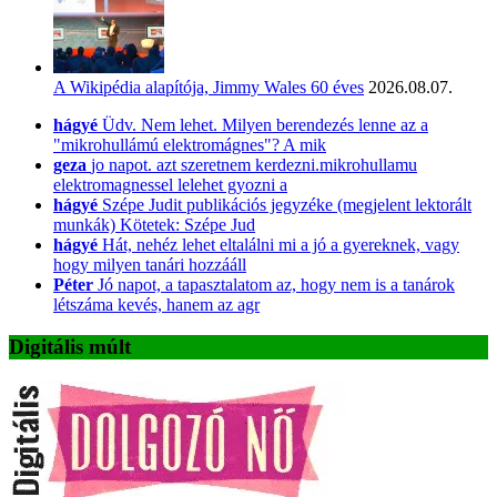
A Wikipédia alapítója, Jimmy Wales 60 éves
2026.08.07.
hágyé
Üdv. Nem lehet. Milyen berendezés lenne az a
"mikrohullámú elektromágnes"? A mik
geza
jo napot. azt szeretnem kerdezni.mikrohullamu
elektromagnessel lelehet gyozni a
hágyé
Szépe Judit publikációs jegyzéke (megjelent lektorált
munkák) Kötetek: Szépe Jud
hágyé
Hát, nehéz lehet eltalálni mi a jó a gyereknek, vagy
hogy milyen tanári hozzááll
Péter
Jó napot, a tapasztalatom az, hogy nem is a tanárok
létszáma kevés, hanem az agr
Digitális múlt