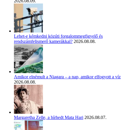
2026.08.09.
Lehet-e kémkedni közúti forgalommegfigyelő és
rendszámfelismerő kamerákkal?
2026.08.08.
Amikor elnémult a Niagara – a nap, amikor elfogyott a víz
2026.08.08.
Margaretha Zelle, a hírhedt Mata Hari
2026.08.07.