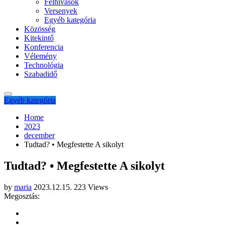
Felhívások
Versenyek
Egyéb kategória
Közösség
Kitekintő
Konferencia
Vélemény
Technológia
Szabadidő
Egyéb kategória
Home
2023
december
Tudtad? • Megfestette A sikolyt
Tudtad? • Megfestette A sikolyt
by
maria
2023.12.15.
223 Views
Megosztás: