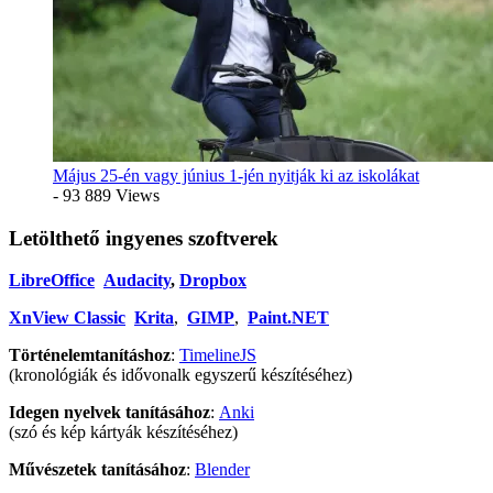
Május 25-én vagy június 1-jén nyitják ki az iskolákat
- 93 889 Views
Letölthető ingyenes szoftverek
LibreOffice
Audacity
,
Dropbox
XnView Classic
Krita
,
GIMP
,
Paint.NET
Történelemtanításhoz
:
TimelineJS
(kronológiák és idővonalk egyszerű készítéséhez)
Idegen nyelvek tanításához
:
Anki
(szó és kép kártyák készítéséhez)
Művészetek tanításához
:
Blender