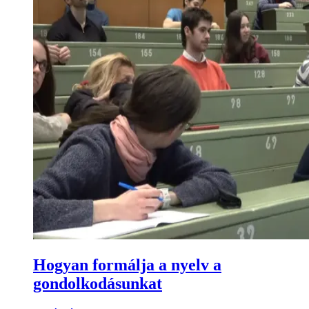
​Hogyan formálja a nyelv a
gondolkodásunkat