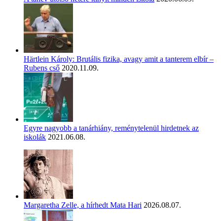
Härtlein Károly: Brutális fizika, avagy amit a tanterem elbír –
Rubens cső
2020.11.09.
Egyre nagyobb a tanárhiány, reménytelenül hirdetnek az
iskolák
2021.06.08.
Margaretha Zelle, a hírhedt Mata Hari
2026.08.07.