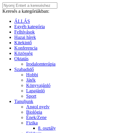
Keresés a kategóriákban:
ÁLLÁS
Egyéb kategória
Felhívások
Hazai hírek
Kitekintő
Konferencia
Közösség
Oktatás
Irodalomterápia
Szabadidő
Hobbi
Játék
Könyvajánló
Lapajánló
Sport
Tanuljunk
Angol nyelv
Biológia
Ének/Zene
Fizika
8. osztály