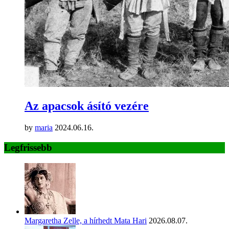
Az apacsok ásító vezére
by
maria
2024.06.16.
Legfrissebb
Margaretha Zelle, a hírhedt Mata Hari
2026.08.07.