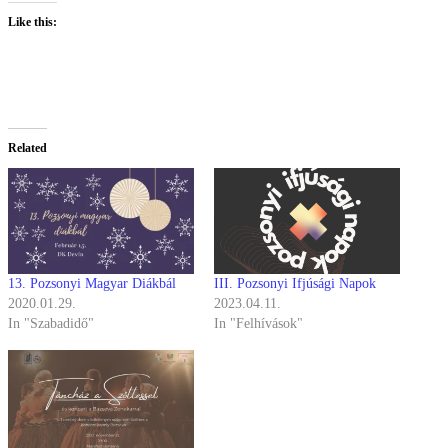
Like this:
Related
13. Pozsonyi Magyar Diákbál
III. Pozsonyi Ifjúsági Napok
2020.01.29.
2023.04.11.
In "Szabadidő"
In "Felhívások"