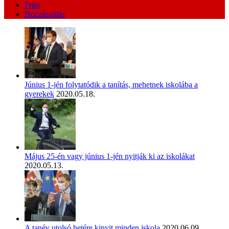
Friss
Hozzászólás
Június 1-jén folytatódik a tanítás, mehetnek iskolába a
gyerekek
2020.05.18.
Május 25-én vagy június 1-jén nyitják ki az iskolákat
2020.05.13.
A tanév utolsó hetére kinyit minden iskola
2020.06.09.