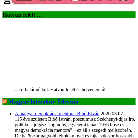
Hatvan felett …
...korhatár nélkül. Hatvan felett és hetvenen túl.
Magyar Interaktív Televízió
A magyar demokrácia mentora: Bibó István
2026.08.07.
115 éve született Bibó István, posztumusz Széchenyi-díjas író,
politikus, jogász. Jogtudós, egyetemi tanár, 1956 hőse és „a
magyar demokrácia mentora” – ez áll a szegedi mellszobrán.
De ha ötször nagyobb elmlékművet és rajta sokszor hosszabb