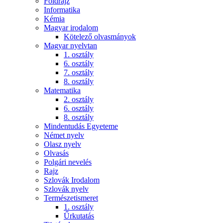
Földrajz
Informatika
Kémia
Magyar irodalom
Kötelező olvasmányok
Magyar nyelvtan
1. osztály
6. osztály
7. osztály
8. osztály
Matematika
2. osztály
6. osztály
8. osztály
Mindentudás Egyeteme
Német nyelv
Olasz nyelv
Olvasás
Polgári nevelés
Rajz
Szlovák Irodalom
Szlovák nyelv
Természetismeret
1. osztály
Űrkutatás