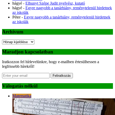
hágyé
-
Elhunyt Szépe Judit nyelvész, kutató
hágyé
-
Egyre nagyobb a tanárhiány, reménytelenül hirdetnek
az iskolák
Péter
-
Egyre nagyobb a tanárhiány, reménytelenül hirdetnek
az iskolák
Archívum
Archívum
Maradjon kapcsolatban
Iratkozzon fel hírlevelünkre, hogy e-mailben értesülhessen a
legfrissebb hírekről!
Feliratkozás
Válogatás nélkül
Matematika