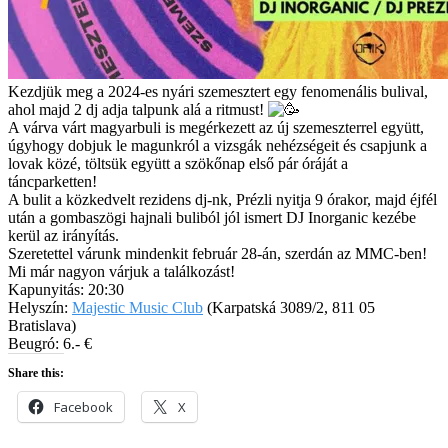
Kezdjük meg a 2024-es nyári szemesztert egy fenomenális bulival,
ahol majd 2 dj adja talpunk alá a ritmust!
A várva várt magyarbuli is megérkezett az új szemeszterrel együtt,
úgyhogy dobjuk le magunkról a vizsgák nehézségeit és csapjunk a
lovak közé, töltsük együtt a szökőnap első pár óráját a
táncparketten!
A bulit a közkedvelt rezidens dj-nk, Prézli nyitja 9 órakor, majd éjfél
után a gombaszögi hajnali buliból jól ismert DJ Inorganic kezébe
kerül az irányítás.
Szeretettel várunk mindenkit február 28-án, szerdán az MMC-ben!
Mi már nagyon várjuk a találkozást!
Kapunyitás: 20:30
Helyszín:
Majestic Music Club
(Karpatská 3089/2, 811 05
Bratislava)
Beugró: 6.- €
Share this:
Facebook
X