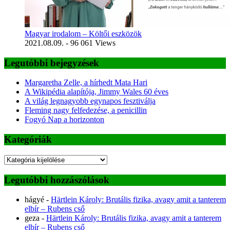
Magyar irodalom – Költői eszközök
2021.08.09.
- 96 061 Views
Legutóbbi bejegyzések
Margaretha Zelle, a hírhedt Mata Hari
A Wikipédia alapítója, Jimmy Wales 60 éves
A világ legnagyobb egynapos fesztiválja
Fleming nagy felfedezése, a penicillin
Fogyó Nap a horizonton
Kategóriák
Kategóriák
Legutóbbi hozzászólások
hágyé
-
Härtlein Károly: Brutális fizika, avagy amit a tanterem
elbír – Rubens cső
geza
-
Härtlein Károly: Brutális fizika, avagy amit a tanterem
elbír – Rubens cső