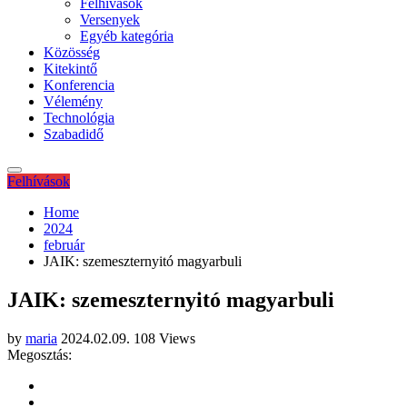
Felhívások
Versenyek
Egyéb kategória
Közösség
Kitekintő
Konferencia
Vélemény
Technológia
Szabadidő
Felhívások
Home
2024
február
JAIK: szemeszternyitó magyarbuli
JAIK: szemeszternyitó magyarbuli
by
maria
2024.02.09.
108 Views
Megosztás: