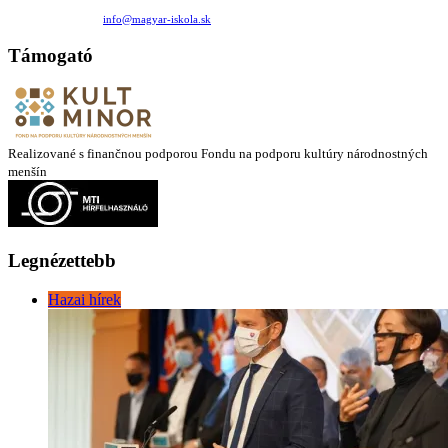
Medzilaborecká 17, 82101 Bratislava
+421 911 732 190 |
info@magyar-iskola.sk
Támogató
Realizované s finančnou podporou Fondu na podporu kultúry národnostných
menšín
Legnézettebb
Hazai hírek