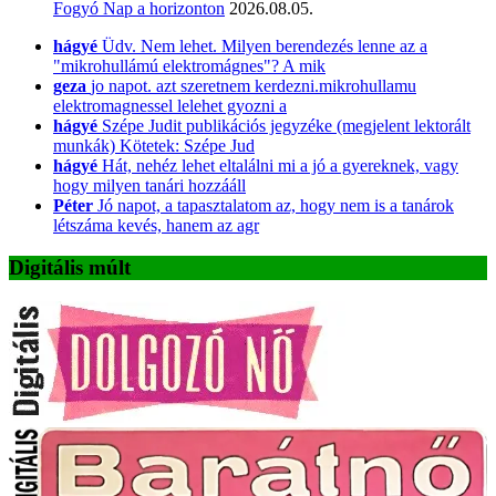
Fogyó Nap a horizonton
2026.08.05.
hágyé
Üdv. Nem lehet. Milyen berendezés lenne az a
"mikrohullámú elektromágnes"? A mik
geza
jo napot. azt szeretnem kerdezni.mikrohullamu
elektromagnessel lelehet gyozni a
hágyé
Szépe Judit publikációs jegyzéke (megjelent lektorált
munkák) Kötetek: Szépe Jud
hágyé
Hát, nehéz lehet eltalálni mi a jó a gyereknek, vagy
hogy milyen tanári hozzááll
Péter
Jó napot, a tapasztalatom az, hogy nem is a tanárok
létszáma kevés, hanem az agr
Digitális múlt