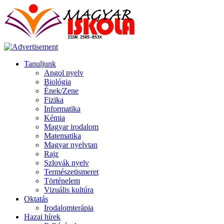
Tanuljunk
Angol nyelv
Biológia
Ének/Zene
Fizika
Informatika
Kémia
Magyar irodalom
Matematika
Magyar nyelvtan
Rajz
Szlovák nyelv
Természetismeret
Történelem
Vizuális kultúra
Oktatás
Irodalomterápia
Hazai hírek