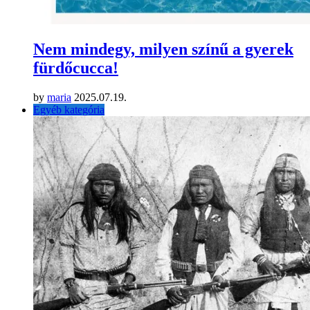
Nem mindegy, milyen színű a gyerek
fürdőcucca!
by
maria
2025.07.19.
Egyéb kategória