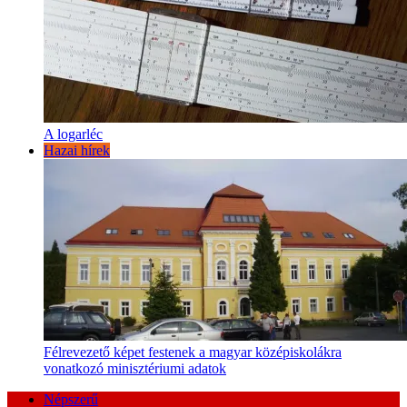
A logarléc
Hazai hírek
Félrevezető képet festenek a magyar középiskolákra
vonatkozó minisztériumi adatok
Népszerű