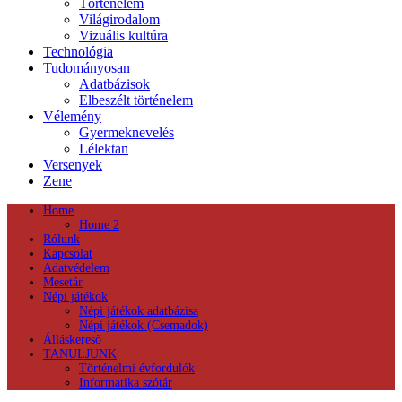
Történelem
Világirodalom
Vizuális kultúra
Technológia
Tudományosan
Adatbázisok
Elbeszélt történelem
Vélemény
Gyermeknevelés
Lélektan
Versenyek
Zene
Home
Home 2
Rólunk
Kapcsolat
Adatvédelem
Mesetár
Népi játékok
Népi játékok adatbázisa
Népi játékok (Csemadok)
Álláskereső
TANULJUNK
Történelmi évfordulók
Informatika szótár