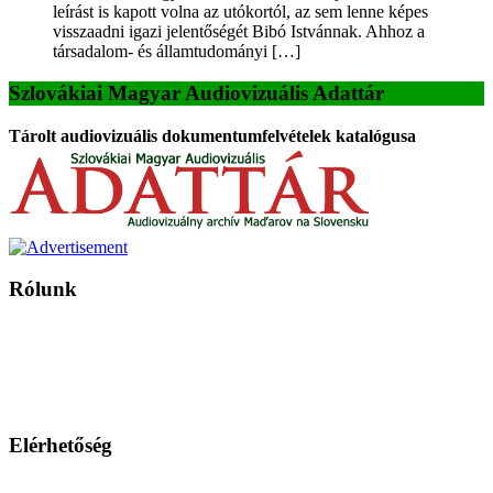
leírást is kapott volna az utókortól, az sem lenne képes
visszaadni igazi jelentőségét Bibó Istvánnak. Ahhoz a
társadalom- és államtudományi […]
Szlovákiai Magyar Audiovizuális Adattár
Tárolt audiovizuális dokumentumfelvételek katalógusa
Rólunk
A Magyar Iskola a szlovákiai magyar iskolák, tanárok, szülők és
persze a diákok fóruma
Ezen az oldalon esetenként olyan írások jelennek meg, amelyek a hagyományos iskolafelfogástól eltérő
mintákat népszerűsítenek. Ennek következtében előfordulhat, hogy az idetévedő kiskorú felhasználók
látóköre gyorsabban szélesedik, mint azt a szülők esetleg szeretnék.
Elérhetőség
Családi Kör Egyesület/Združenie rod. kruhov