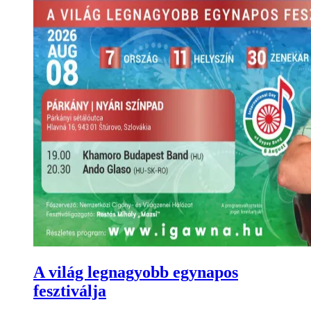
A világ legnagyobb egynapos
fesztiválja