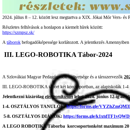
2024. július 8 – 12. között lesz megtartva a XIX. Jókai Mór Vers
Részletes felhívások a honlapon a kiemelt hírek között:
https://szmpsz.sk/
A
táborok
befogadóképessége korlátozott. A jelentkezés Amennyiben a
III. LEGO-ROBOTIKA Tábor-2024
A Szlovákiai Magyar Pedagógusok Szövetsége és a társszervezők
202
III. LEGO-ROBOTIKA tábort két korcsoportban, az alapiskolák 1-4 és 
Jelentkezni kizárólag
elektronikusan
lehet 2024. június 12-ig az a
1-4. OSZTÁLYOS TANULÓK:
https://forms.gle/VYZhZmQ
5-8. OSZTÁLYOS DIÁKOK:
https://forms.gle/k1xtdTF1vQ
A LEGO ROBOTIKA Táborba korcsoportonként
maximum
20