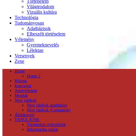
Történelem
Világirodalom
Vizuális kultúra
Technológia
Tudományosan
Adatbázisok
Elbeszélt történelem
Vélemény
Gyermeknevelés
Lélektan
Versenyek
Zene
Home
Home 2
Rólunk
Kapcsolat
Adatvédelem
Mesetár
Népi játékok
Népi játékok adatbázisa
Népi játékok (Csemadok)
Álláskereső
TANULJUNK
Történelmi évfordulók
Informatika szótár