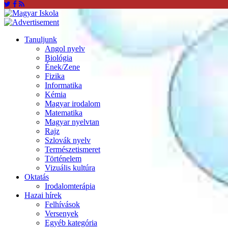
Tanuljunk
Angol nyelv
Biológia
Ének/Zene
Fizika
Informatika
Kémia
Magyar irodalom
Matematika
Magyar nyelvtan
Rajz
Szlovák nyelv
Természetismeret
Történelem
Vizuális kultúra
Oktatás
Irodalomterápia
Hazai hírek
Felhívások
Versenyek
Egyéb kategória