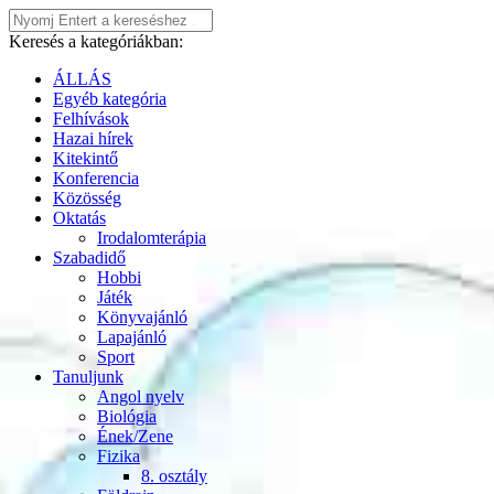
Keresés a kategóriákban:
ÁLLÁS
Egyéb kategória
Felhívások
Hazai hírek
Kitekintő
Konferencia
Közösség
Oktatás
Irodalomterápia
Szabadidő
Hobbi
Játék
Könyvajánló
Lapajánló
Sport
Tanuljunk
Angol nyelv
Biológia
Ének/Zene
Fizika
8. osztály