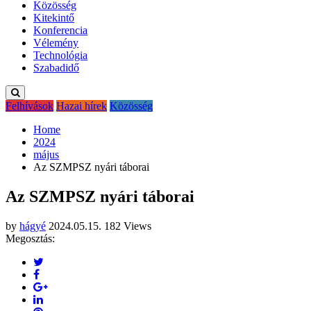
Közösség
Kitekintő
Konferencia
Vélemény
Technológia
Szabadidő
Felhívások
Hazai hírek
Közösség
Home
2024
május
Az SZMPSZ nyári táborai
Az SZMPSZ nyári táborai
by
hágyé
2024.05.15.
182 Views
Megosztás: