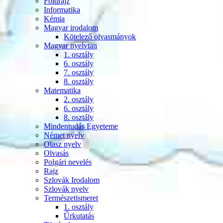
Földrajz
Informatika
Kémia
Magyar irodalom
Kötelező olvasmányok
Magyar nyelvtan
1. osztály
6. osztály
7. osztály
8. osztály
Matematika
2. osztály
6. osztály
8. osztály
Mindentudás Egyeteme
Német nyelv
Olasz nyelv
Olvasás
Polgári nevelés
Rajz
Szlovák Irodalom
Szlovák nyelv
Természetismeret
1. osztály
Űrkutatás