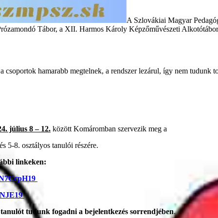
A Szlovákiai Magyar Pedagógu
- és Prózamondó Tábor, a XII. Harmos Károly Képzőművészeti Alkotót
 csoportok hamarabb megtelnek, a rendszer lezárul, így nem tudunk to
4. július 8 – 12.
között Komáromban szervezik meg a
5-8. osztályos tanulói részére.
lábbi linkeken:
M3N7CcpH19
WDNJE19
 tanulót tudunk fogadni a bejelentkezés sorrendjében
.