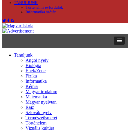
TANULJUNK
Történelmi évfordulók
Informatika szótár
Tanuljunk
Angol nyelv
Biológia
Ének/Zene
Fizika
Informatika
Kémia
Magyar irodalom
Matematika
Magyar nyelvtan
Rajz
Szlovák nyelv
Természetismeret
Történelem
Vizuális kultúra