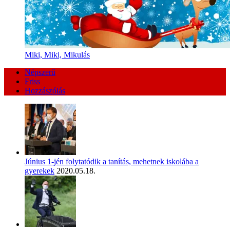
Miki, Miki, Mikulás
Népszerű
Friss
Hozzászólás
Június 1-jén folytatódik a tanítás, mehetnek iskolába a
gyerekek
2020.05.18.