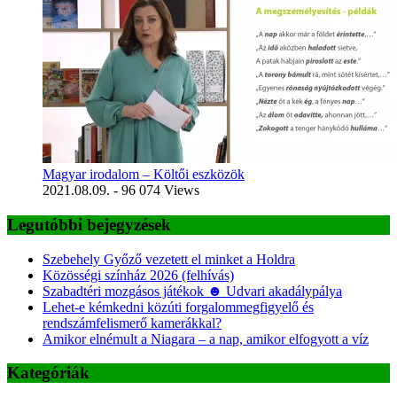
Magyar irodalom – Költői eszközök
2021.08.09.
- 96 074 Views
Legutóbbi bejegyzések
Szebehely Győző vezetett el minket a Holdra
Közösségi színház 2026 (felhívás)
Szabadtéri mozgásos játékok ☻ Udvari akadálypálya
Lehet-e kémkedni közúti forgalommegfigyelő és
rendszámfelismerő kamerákkal?
Amikor elnémult a Niagara – a nap, amikor elfogyott a víz
Kategóriák