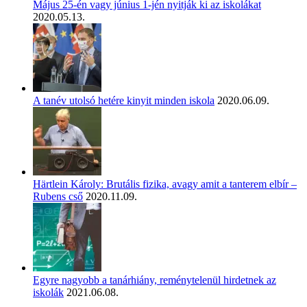
Május 25-én vagy június 1-jén nyitják ki az iskolákat
2020.05.13.
A tanév utolsó hetére kinyit minden iskola
2020.06.09.
Härtlein Károly: Brutális fizika, avagy amit a tanterem elbír –
Rubens cső
2020.11.09.
Egyre nagyobb a tanárhiány, reménytelenül hirdetnek az
iskolák
2021.06.08.