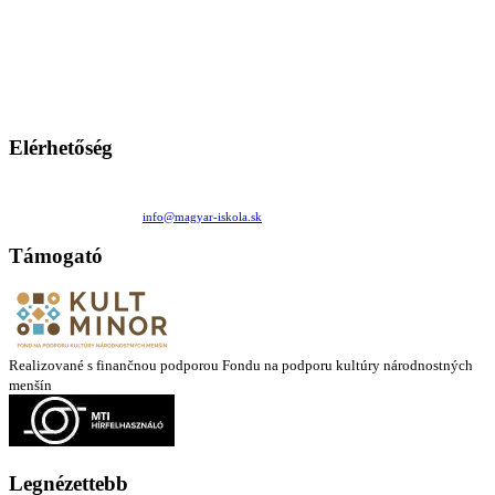
A Magyar Iskola a szlovákiai magyar iskolák, tanárok, szülők és
persze a diákok fóruma
Ezen az oldalon esetenként olyan írások jelennek meg, amelyek a hagyományos iskolafelfogástól eltérő
mintákat népszerűsítenek. Ennek következtében előfordulhat, hogy az idetévedő kiskorú felhasználók
látóköre gyorsabban szélesedik, mint azt a szülők esetleg szeretnék.
Elérhetőség
Családi Kör Egyesület/Združenie rod. kruhov
Medzilaborecká 17, 82101 Bratislava
+421 911 732 190 |
info@magyar-iskola.sk
Támogató
Realizované s finančnou podporou Fondu na podporu kultúry národnostných
menšín
Legnézettebb