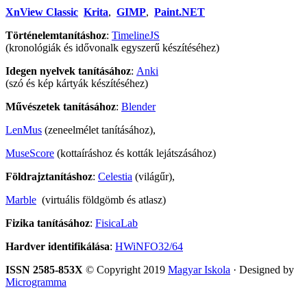
XnView Classic
Krita
,
GIMP
,
Paint.NET
Történelemtanításhoz
:
TimelineJS
(kronológiák és idővonalk egyszerű készítéséhez)
Idegen nyelvek tanításához
:
Anki
(szó és kép kártyák készítéséhez)
Művészetek tanításához
:
Blender
LenMus
(zeneelmélet tanításához),
MuseScore
(kottaíráshoz és kották lejátszásához)
Földrajztanításhoz
:
Celestia
(világűr),
Marble
(virtuális földgömb és atlasz)
Fizika tanításához
:
FisicaLab
Hardver identifikálása
:
HWiNFO32/64
ISSN 2585-853X
© Copyright 2019
Magyar Iskola
· Designed by
Microgramma