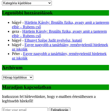
Kategóriák
Legutóbbi hozzászólások
hágyé
-
Härtlein Károly: Brutális fizika, avagy amit a tanterem
elbír – Rubens cső
geza
-
Härtlein Károly: Brutális fizika, avagy amit a tanterem
elbír – Rubens cső
hágyé
-
Elhunyt Szépe Judit nyelvész, kutató
hágyé
-
Egyre nagyobb a tanárhiány, reménytelenül hirdetnek
az iskolák
Péter
-
Egyre nagyobb a tanárhiány, reménytelenül hirdetnek
az iskolák
Archívum
Archívum
Maradjon kapcsolatban
Iratkozzon fel hírlevelünkre, hogy e-mailben értesülhessen a
legfrissebb hírekről!
Feliratkozás