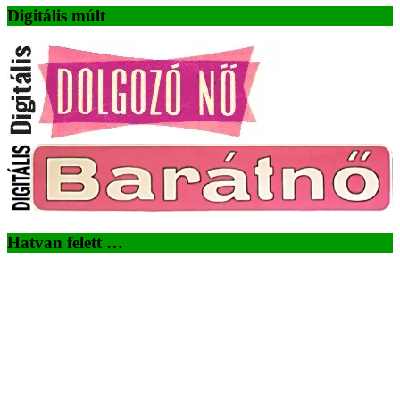
Digitális múlt
Hatvan felett …