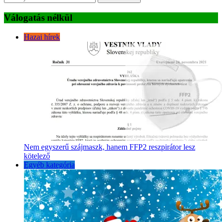
Válogatás nélkül
Hazai hírek
Nem egyszerű szájmaszk, hanem FFP2 reszpirátor lesz
kötelező
Egyéb kategória