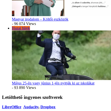
Magyar irodalom – Költői eszközök
- 96 074 Views
Hazai hírek
Május 25-én vagy június 1-jén nyitják ki az iskolákat
- 93 890 Views
Letölthető ingyenes szoftverek
LibreOffice
Audacity
,
Dropbox