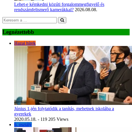
Lehet-e kémkedni közúti forgalommegfigyelő és
rendszámfelismerő kamerákkal?
2026.08.08.
Legnézettebb
Hazai hírek
Június 1-jén folytatódik a tanítás, mehetnek iskolába a
gyerekek
2020.05.18.
- 119 205 Views
6. osztály