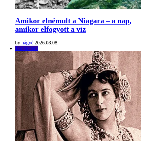
Amikor elnémult a Niagara – a nap,
amikor elfogyott a víz
by
hágyé
2026.08.08.
Történelem