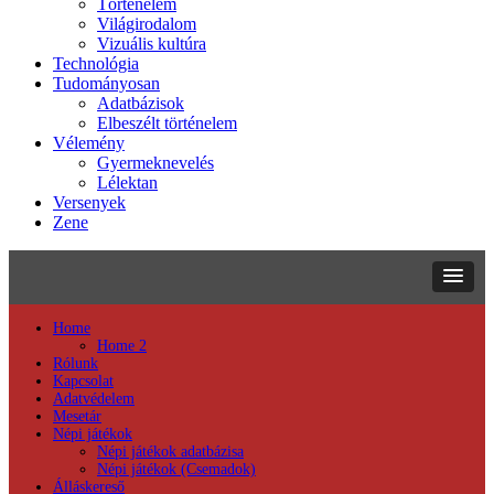
Történelem
Világirodalom
Vizuális kultúra
Technológia
Tudományosan
Adatbázisok
Elbeszélt történelem
Vélemény
Gyermeknevelés
Lélektan
Versenyek
Zene
Home
Home 2
Rólunk
Kapcsolat
Adatvédelem
Mesetár
Népi játékok
Népi játékok adatbázisa
Népi játékok (Csemadok)
Álláskereső