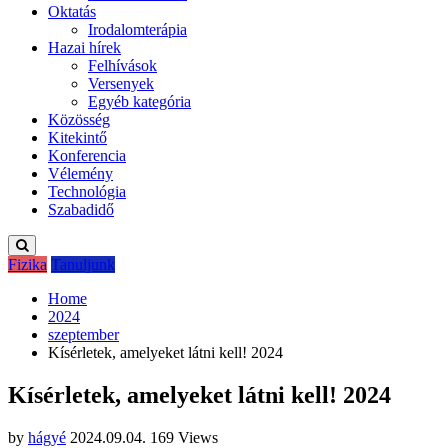
Oktatás
Irodalomterápia
Hazai hírek
Felhívások
Versenyek
Egyéb kategória
Közösség
Kitekintő
Konferencia
Vélemény
Technológia
Szabadidő
Fizika
Tanuljunk
Home
2024
szeptember
Kísérletek, amelyeket látni kell! 2024
Kísérletek, amelyeket látni kell! 2024
by
hágyé
2024.09.04.
169 Views