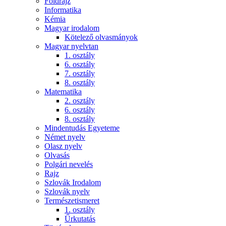
Földrajz
Informatika
Kémia
Magyar irodalom
Kötelező olvasmányok
Magyar nyelvtan
1. osztály
6. osztály
7. osztály
8. osztály
Matematika
2. osztály
6. osztály
8. osztály
Mindentudás Egyeteme
Német nyelv
Olasz nyelv
Olvasás
Polgári nevelés
Rajz
Szlovák Irodalom
Szlovák nyelv
Természetismeret
1. osztály
Űrkutatás