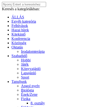
Keresés a kategóriákban:
ÁLLÁS
Egyéb kategória
Felhívások
Hazai hírek
Kitekintő
Konferencia
Közösség
Oktatás
Irodalomterápia
Szabadidő
Hobbi
Játék
Könyvajánló
Lapajánló
Sport
Tanuljunk
Angol nyelv
Biológia
Ének/Zene
Fizika
8. osztály