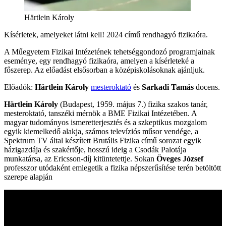
Härtlein Károly
Kísérletek, amelyeket látni kell! 2024 című rendhagyó fizikaóra.
A Műegyetem Fizikai Intézetének tehetséggondozó programjainak
eseménye, egy rendhagyó fizikaóra, amelyen a kísérleteké a
főszerep. Az előadást elsősorban a középiskolásoknak ajánljuk.
Előadók:
Härtlein Károly
mesteroktató
és
Sarkadi Tamás
docens.
Härtlein Károly
(Budapest, 1959. május 7.) fizika szakos tanár,
mesteroktató, tanszéki mérnök a BME Fizikai Intézetében. A
magyar tudományos ismeretterjesztés és a szkeptikus mozgalom
egyik kiemelkedő alakja, számos televíziós műsor vendége, a
Spektrum TV által készített Brutális Fizika című sorozat egyik
házigazdája és szakértője, hosszú ideig a Csodák Palotája
munkatársa, az Ericsson-díj kitüntetettje. Sokan
Öveges József
professzor utódaként emlegetik a fizika népszerűsítése terén betöltött
szerepe alapján