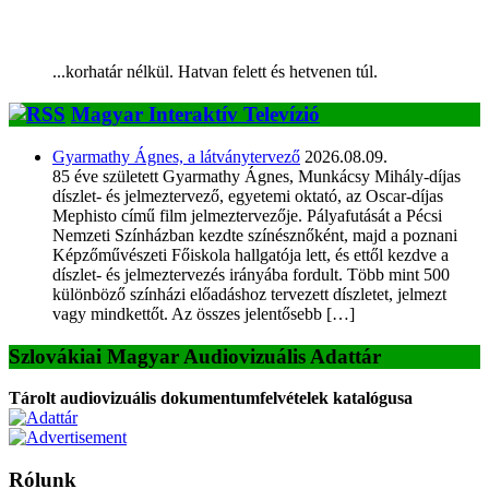
...korhatár nélkül. Hatvan felett és hetvenen túl.
Magyar Interaktív Televízió
Gyarmathy Ágnes, a látványtervező
2026.08.09.
85 éve született Gyarmathy Ágnes, Munkácsy Mihály-díjas
díszlet- és jelmeztervező, egyetemi oktató, az Oscar-díjas
Mephisto című film jelmeztervezője. Pályafutását a Pécsi
Nemzeti Színházban kezdte színésznőként, majd a poznani
Képzőművészeti Főiskola hallgatója lett, és ettől kezdve a
díszlet- és jelmeztervezés irányába fordult. Több mint 500
különböző színházi előadáshoz tervezett díszletet, jelmezt
vagy mindkettőt. Az összes jelentősebb […]
Szlovákiai Magyar Audiovizuális Adattár
Tárolt audiovizuális dokumentumfelvételek katalógusa
Rólunk