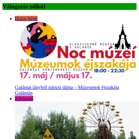
Válogatás nélkül
Hazai hírek
Galántai lányból párizsi dáma – Múzeumok éjszakája
Galántán
Kitekintő