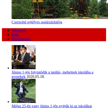
Csernobil rejtélyes sugárzásfalója
Népszerű
Friss
Hozzászólás
Június 1-jén folytatódik a tanítás, mehetnek iskolába a
gyerekek
2020.05.18.
Május 25-én vagy június 1-jén nyitják ki az iskolákat