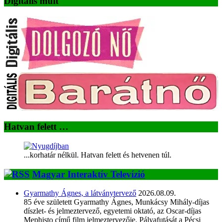
Digitális múlt
Hatvan felett …
...korhatár nélkül. Hatvan felett és hetvenen túl.
Magyar Interaktív Televízió
Gyarmathy Ágnes, a látványtervező
2026.08.09.
85 éve született Gyarmathy Ágnes, Munkácsy Mihály-díjas
díszlet- és jelmeztervező, egyetemi oktató, az Oscar-díjas
Mephisto című film jelmeztervezője. Pályafutását a Pécsi