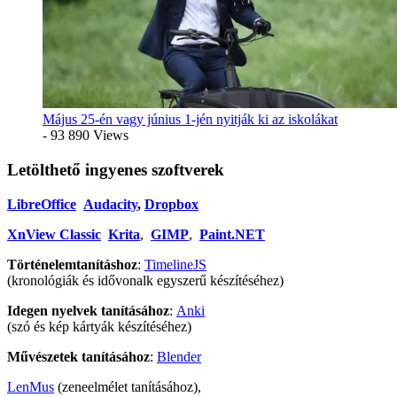
Május 25-én vagy június 1-jén nyitják ki az iskolákat
- 93 890 Views
Letölthető ingyenes szoftverek
LibreOffice
Audacity
,
Dropbox
XnView Classic
Krita
,
GIMP
,
Paint.NET
Történelemtanításhoz
:
TimelineJS
(kronológiák és idővonalk egyszerű készítéséhez)
Idegen nyelvek tanításához
:
Anki
(szó és kép kártyák készítéséhez)
Művészetek tanításához
:
Blender
LenMus
(zeneelmélet tanításához),