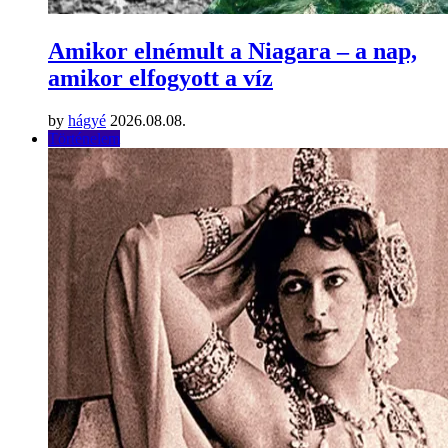
Amikor elnémult a Niagara – a nap,
amikor elfogyott a víz
by
hágyé
2026.08.08.
Történelem