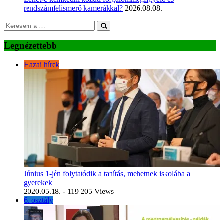
rendszámfelismerő kamerákkal?
2026.08.08.
Legnézettebb
Hazai hírek
Június 1-jén folytatódik a tanítás, mehetnek iskolába a
gyerekek
2020.05.18.
- 119 205 Views
6. osztály