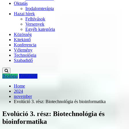
Oktatás
Irodalomterápia
Hazai hírek
Felhívások
Versenyek
Egyéb kategória
Közösség
Kitekintő
Konferencia
Vélemény
Technológia
Szabadidő
Biológia
Tanuljunk
Home
2024
november
Evolúció 3. rész: Biotechnológia és bioinformatika
Evolúció 3. rész: Biotechnológia és
bioinformatika