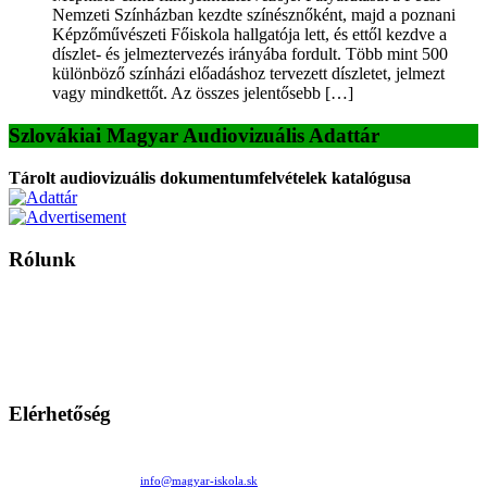
Nemzeti Színházban kezdte színésznőként, majd a poznani
Képzőművészeti Főiskola hallgatója lett, és ettől kezdve a
díszlet- és jelmeztervezés irányába fordult. Több mint 500
különböző színházi előadáshoz tervezett díszletet, jelmezt
vagy mindkettőt. Az összes jelentősebb […]
Szlovákiai Magyar Audiovizuális Adattár
Tárolt audiovizuális dokumentumfelvételek katalógusa
Rólunk
A Magyar Iskola a szlovákiai magyar iskolák, tanárok, szülők és
persze a diákok fóruma
Ezen az oldalon esetenként olyan írások jelennek meg, amelyek a hagyományos iskolafelfogástól eltérő
mintákat népszerűsítenek. Ennek következtében előfordulhat, hogy az idetévedő kiskorú felhasználók
látóköre gyorsabban szélesedik, mint azt a szülők esetleg szeretnék.
Elérhetőség
Családi Kör Egyesület/Združenie rod. kruhov
Medzilaborecká 17, 82101 Bratislava
+421 911 732 190 |
info@magyar-iskola.sk