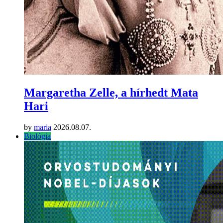
Margaretha Zelle, a hírhedt Mata
Hari
by
maria
2026.08.07.
Biológia