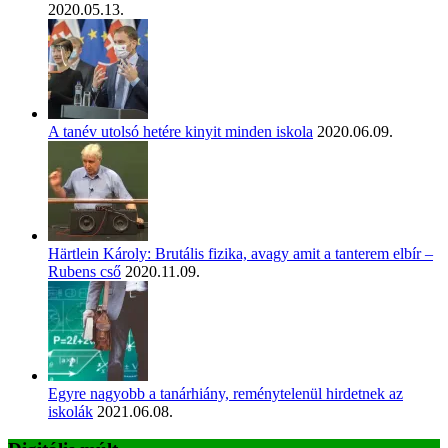
2020.05.13.
A tanév utolsó hetére kinyit minden iskola
2020.06.09.
Härtlein Károly: Brutális fizika, avagy amit a tanterem elbír –
Rubens cső
2020.11.09.
Egyre nagyobb a tanárhiány, reménytelenül hirdetnek az
iskolák
2021.06.08.