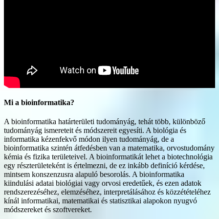
Mi a bioinformatika?
A bioinformatika határterületi tudományág, tehát több, különböző
tudományág ismereteit és módszereit egyesíti. A biológia és
informatika kézenfekvő módon ilyen tudományág, de a
bioinformatika szintén átfedésben van a matematika, orvostudomány
kémia és fizika területeivel. A bioinformatikát lehet a biotechnológia
egy részterületeként is értelmezni, de ez inkább definíció kérdése,
mintsem konszenzusra alapuló besorolás. A bioinformatika
kiindulási adatai biológiai vagy orvosi eredetűek, és ezen adatok
rendszerezéséhez, elemzéséhez, interpretálásához és közzétételéhez
kínál informatikai, matematikai és statisztikai alapokon nyugvó
módszereket és szoftvereket.