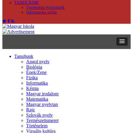
TANULJUNK
Történelmi évfordulók
Informatika szótár
Tanuljunk
Angol nyelv
Biológia
Ének/Zene
Fizika
Informatika
Kémia
Magyar irodalom
Matematika
Magyar nyelvtan
Rajz
Szlovák nyelv
Természetismeret
Történelem
Vizuális kultúra