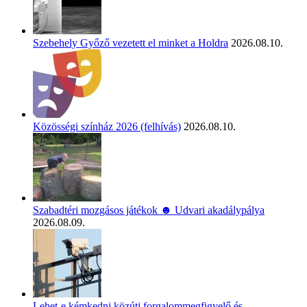
Szebehely Győző vezetett el minket a Holdra
2026.08.10.
Közösségi színház 2026 (felhívás)
2026.08.10.
Szabadtéri mozgásos játékok ☻ Udvari akadálypálya
2026.08.09.
Lehet-e kémkedni közúti forgalommegfigyelő és