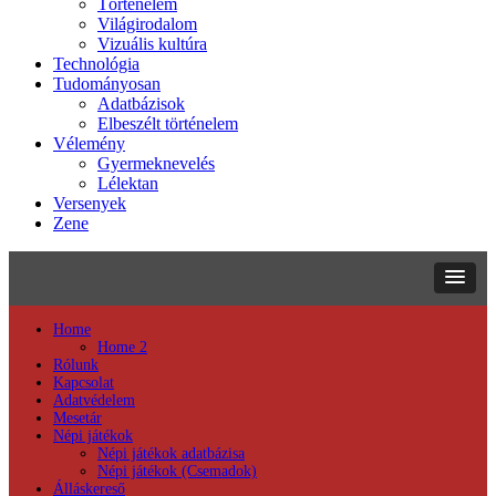
Történelem
Világirodalom
Vizuális kultúra
Technológia
Tudományosan
Adatbázisok
Elbeszélt történelem
Vélemény
Gyermeknevelés
Lélektan
Versenyek
Zene
Home
Home 2
Rólunk
Kapcsolat
Adatvédelem
Mesetár
Népi játékok
Népi játékok adatbázisa
Népi játékok (Csemadok)
Álláskereső