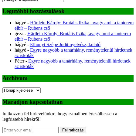
Legutóbbi hozzászólások
hágyé
-
Härtlein Károly: Brutális fizika, avagy amit a tanterem
elbír – Rubens cső
geza
-
Härtlein Károly: Brutális fizika, avagy amit a tanterem
elbír – Rubens cső
hágyé
-
Elhunyt Szépe Judit nyelvész, kutató
hágyé
-
Egyre nagyobb a tanárhiány, reménytelenül hirdetnek
az iskolák
Péter
-
Egyre nagyobb a tanárhiány, reménytelenül hirdetnek
az iskolák
Archívum
Archívum
Maradjon kapcsolatban
Iratkozzon fel hírlevelünkre, hogy e-mailben értesülhessen a
legfrissebb hírekről!
Feliratkozás