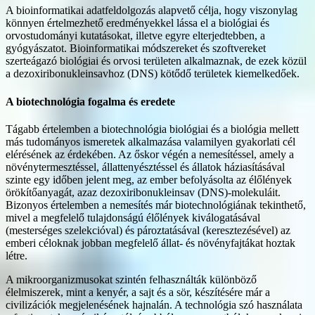
A bioinformatikai adatfeldolgozás alapvető célja, hogy viszonylag
könnyen értelmezhető eredményekkel lássa el a biológiai és
orvostudományi kutatásokat, illetve egyre elterjedtebben, a
gyógyászatot. Bioinformatikai módszereket és szoftvereket
szerteágazó biológiai és orvosi területen alkalmaznak, de ezek közül
a dezoxiribonukleinsavhoz (DNS) kötődő területek kiemelkedőek.
A biotechnológia fogalma és eredete
Tágabb értelemben a biotechnológia biológiai és a biológia mellett
más tudományos ismeretek alkalmazása valamilyen gyakorlati cél
elérésének az érdekében. Az őskor végén a nemesítéssel, amely a
növénytermesztéssel, állattenyésztéssel és állatok háziasításával
szinte egy időben jelent meg, az ember befolyásolta az élőlények
örökítőanyagát, azaz dezoxiribonukleinsav (DNS)-molekuláit.
Bizonyos értelemben a nemesítés már biotechnológiának tekinthető,
mivel a megfelelő tulajdonságú élőlények kiválogatásával
(mesterséges szelekcióval) és pároztatásával (keresztezésével) az
emberi céloknak jobban megfelelő állat- és növényfajtákat hoztak
létre.
A mikroorganizmusokat szintén felhasználták különböző
élelmiszerek, mint a kenyér, a sajt és a sör, készítésére már a
civilizációk megjelenésének hajnalán. A technológia szó használata