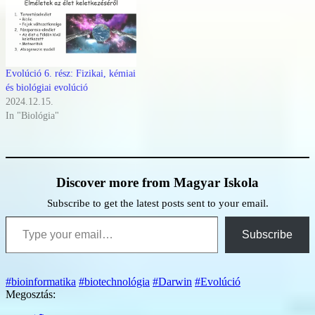
Evolúció 6. rész: Fizikai, kémiai
és biológiai evolúció
2024.12.15.
In "Biológia"
Discover more from Magyar Iskola
Subscribe to get the latest posts sent to your email.
Type your email…
Subscribe
#bioinformatika
#biotechnológia
#Darwin
#Evolúció
Megosztás: