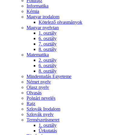
Földrajz
Informatika
Kémia
Magyar irodalom
Kötelező olvasmányok
Magyar nyelvtan
1. osztály
6. osztály
7. osztály
8. osztály
Matematika
2. osztály
6. osztály
8. osztály
Mindentudás Egyeteme
Német nyelv
Olasz nyelv
Olvasás
Polgári nevelés
Rajz
Szlovák Irodalom
Szlovák nyelv
Természetismeret
1. osztály
Űrkutatás