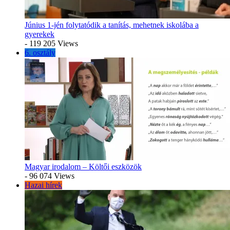
Június 1-jén folytatódik a tanítás, mehetnek iskolába a
gyerekek
- 119 205 Views
6. osztály
Magyar irodalom – Költői eszközök
- 96 074 Views
Hazai hírek