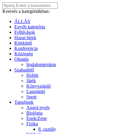
Keresés a kategóriákban:
ÁLLÁS
Egyéb kategória
Felhívások
Hazai hírek
Kitekintő
Konferencia
Közösség
Oktatás
Irodalomterápia
Szabadidő
Hobbi
Játék
Könyvajánló
Lapajánló
Sport
Tanuljunk
Angol nyelv
Biológia
Ének/Zene
Fizika
8. osztály