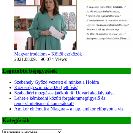
Magyar irodalom – Költői eszközök
2021.08.09.
- 96 074 Views
Legutóbbi bejegyzések
Szebehely Győző vezetett el minket a Holdra
Közösségi színház 2026 (felhívás)
Szabadtéri mozgásos játékok ☻ Udvari akadálypálya
Lehet-e kémkedni közúti forgalommegfigyelő és
rendszámfelismerő kamerákkal?
Amikor elnémult a Niagara – a nap, amikor elfogyott a víz
Kategóriák
Kategóriák