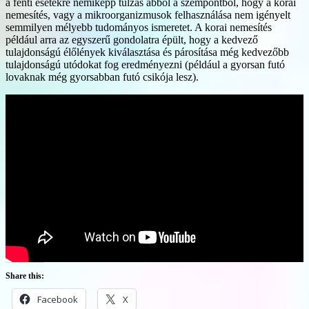
a fenti esetekre némiképp túlzás abból a szempontból, hogy a korai
nemesítés, vagy a mikroorganizmusok felhasználása nem igényelt
semmilyen mélyebb tudományos ismeretet. A korai nemesítés
például arra az egyszerű gondolatra épült, hogy a kedvező
tulajdonságú élőlények kiválasztása és párosítása még kedvezőbb
tulajdonságú utódokat fog eredményezni (például a gyorsan futó
lovaknak még gyorsabban futó csikója lesz).
Share this:
Facebook
X