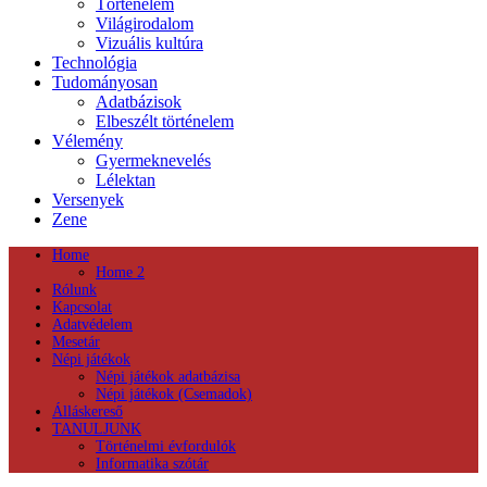
Történelem
Világirodalom
Vizuális kultúra
Technológia
Tudományosan
Adatbázisok
Elbeszélt történelem
Vélemény
Gyermeknevelés
Lélektan
Versenyek
Zene
Home
Home 2
Rólunk
Kapcsolat
Adatvédelem
Mesetár
Népi játékok
Népi játékok adatbázisa
Népi játékok (Csemadok)
Álláskereső
TANULJUNK
Történelmi évfordulók
Informatika szótár