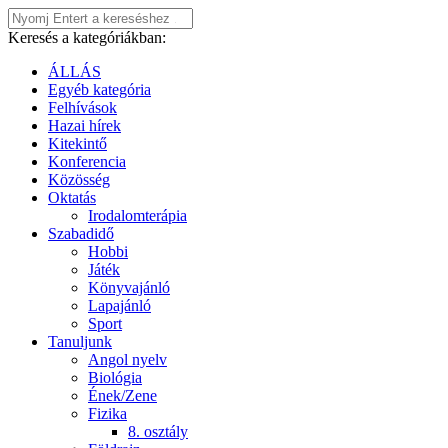
Keresés a kategóriákban:
ÁLLÁS
Egyéb kategória
Felhívások
Hazai hírek
Kitekintő
Konferencia
Közösség
Oktatás
Irodalomterápia
Szabadidő
Hobbi
Játék
Könyvajánló
Lapajánló
Sport
Tanuljunk
Angol nyelv
Biológia
Ének/Zene
Fizika
8. osztály