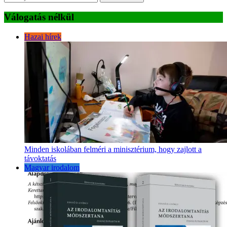
Válogatás nélkül
Hazai hírek
Minden iskolában felméri a minisztérium, hogy zajlott a
távoktatás
Magyar irodalom