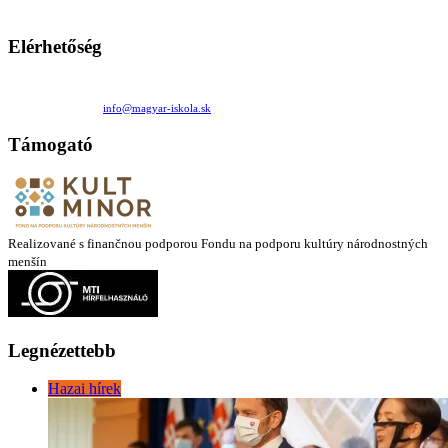
látóköre gyorsabban szélesedik, mint azt a szülők esetleg szeretnék.
Elérhetőség
Családi Kör Egyesület/Združenie rod. kruhov
Medzilaborecká 17, 82101 Bratislava
+421 911 732 190 |
info@magyar-iskola.sk
Támogató
Realizované s finančnou podporou Fondu na podporu kultúry národnostných
menšín
Legnézettebb
Hazai hírek