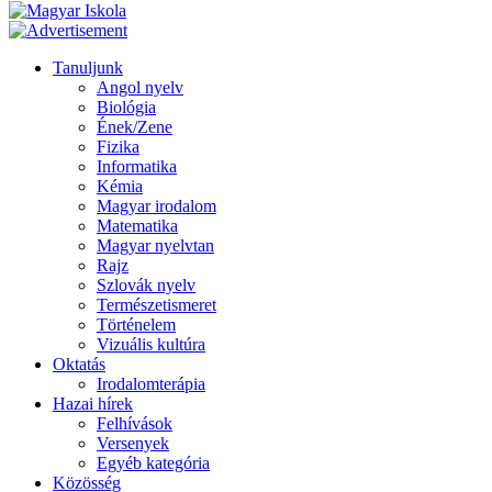
Tanuljunk
Angol nyelv
Biológia
Ének/Zene
Fizika
Informatika
Kémia
Magyar irodalom
Matematika
Magyar nyelvtan
Rajz
Szlovák nyelv
Természetismeret
Történelem
Vizuális kultúra
Oktatás
Irodalomterápia
Hazai hírek
Felhívások
Versenyek
Egyéb kategória
Közösség