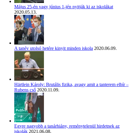
Május 25-én vagy június 1-jén nyitják ki az iskolákat
2020.05.13.
A tanév utolsó hetére kinyit minden iskola
2020.06.09.
Härtlein Károly: Brutális fizika, avagy amit a tanterem elbír –
Rubens cső
2020.11.09.
Egyre nagyobb a tanárhiány, reménytelenül hirdetnek az
iskolák
2021.06.08.