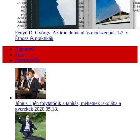
Fenyő D. György: Az irodalomtanítás módszertana 1-2. •
Éthosz és praktikák
Népszerű
Friss
Hozzászólás
Június 1-jén folytatódik a tanítás, mehetnek iskolába a
gyerekek
2020.05.18.