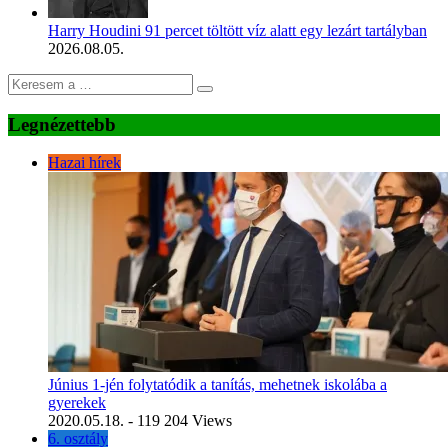
Harry Houdini 91 percet töltött víz alatt egy lezárt tartályban
2026.08.05.
Legnézettebb
Hazai hírek
Június 1-jén folytatódik a tanítás, mehetnek iskolába a
gyerekek
2020.05.18.
- 119 204 Views
6. osztály