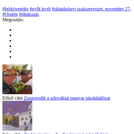
#bérkövetelés
#nyílt levél
#oktatásügyi szakszervezet. november 27.
#Ondek
#tiltakozás
Megosztás:
Előző cikk
Zsugorodik a szlovákiai magyar iskolahálózat