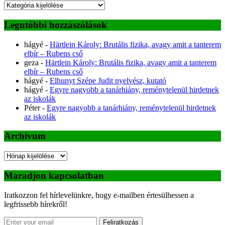
Kategóriák
Legutóbbi hozzászólások
hágyé
-
Härtlein Károly: Brutális fizika, avagy amit a tanterem
elbír – Rubens cső
geza
-
Härtlein Károly: Brutális fizika, avagy amit a tanterem
elbír – Rubens cső
hágyé
-
Elhunyt Szépe Judit nyelvész, kutató
hágyé
-
Egyre nagyobb a tanárhiány, reménytelenül hirdetnek
az iskolák
Péter
-
Egyre nagyobb a tanárhiány, reménytelenül hirdetnek
az iskolák
Archívum
Archívum
Maradjon kapcsolatban
Iratkozzon fel hírlevelünkre, hogy e-mailben értesülhessen a
legfrissebb hírekről!
Feliratkozás