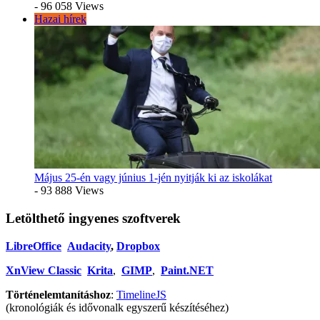
- 96 058 Views
Hazai hírek
Május 25-én vagy június 1-jén nyitják ki az iskolákat
- 93 888 Views
Letölthető ingyenes szoftverek
LibreOffice
Audacity
,
Dropbox
XnView Classic
Krita
,
GIMP
,
Paint.NET
Történelemtanításhoz
:
TimelineJS
(kronológiák és idővonalk egyszerű készítéséhez)