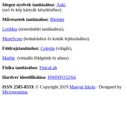
Idegen nyelvek tanításához
:
Anki
(szó és kép kártyák készítéséhez)
Művészetek tanításához
:
Blender
LenMus
(zeneelmélet tanításához),
MuseScore
(kottaíráshoz és kották lejátszásához)
Földrajztanításhoz
:
Celestia
(világűr),
Marble
(virtuális földgömb és atlasz)
Fizika tanításához
:
FisicaLab
Hardver identifikálása
:
HWiNFO32/64
ISSN 2585-853X
© Copyright 2019
Magyar Iskola
· Designed by
Microgramma