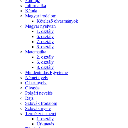
Földrajz
Informatika
Kémia
Magyar irodalom
Kötelező olvasmányok
Magyar nyelvtan
1. osztály
6. osztály
7. osztály
8. osztály
Matematika
2. osztály
6. osztály
8. osztály
Mindentudás Egyeteme
Német nyelv
Olasz nyelv
Olvasás
Polgári nevelés
Rajz
Szlovák Irodalom
Szlovák nyelv
Természetismeret
1. osztály
Űrkutatás