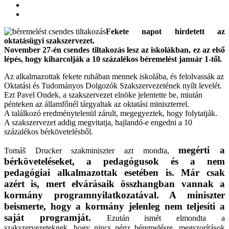
Fekete napot hirdetett az
oktatásügyi szakszervezet.
November 27-én csendes tiltakozás lesz az iskolákban, ez az első
lépés, hogy kiharcolják a 10 százalékos béremelést január 1-től.
Az alkalmazottak fekete ruhában mennek iskolába, és felolvassák az
Oktatási és Tudományos Dolgozók Szakszervezetének nyílt levelét.
Ezt Pavel Ondek, a szakszervezet elnöke jelentette be, miután
pénteken az államfőnél tárgyaltak az oktatási miniszterrel.
A találkozó eredménytelenül zárult, megegyeztek, hogy folytatják.
A szakszervezet addig megvitatja, hajlandó-e engedni a 10
százalékos bérkövetelésből.
megérti a
Tomáš Drucker szakminiszter azt mondta,
bérköveteléseket, a pedagógusok és a nem
pedagógiai alkalmazottak esetében is. Már csak
azért is, mert elvárásaik összhangban vannak a
kormány programnyilatkozatával. A miniszter
beismerte, hogy a kormány jelenleg nem teljesíti a
saját programját.
Ezután ismét elmondta a
szakszervezeteknek, hogy nincs pénz béremelésre, megszorítások