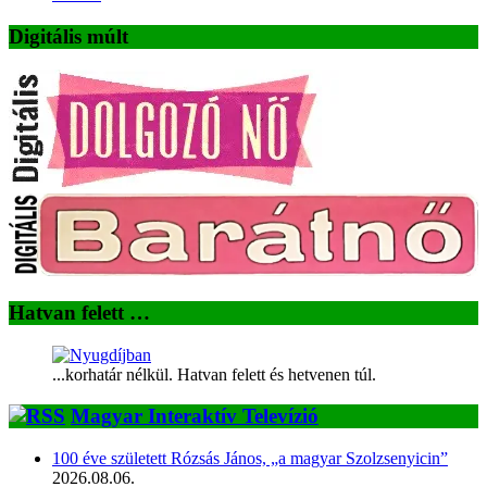
Digitális múlt
Hatvan felett …
...korhatár nélkül. Hatvan felett és hetvenen túl.
Magyar Interaktív Televízió
100 éve született Rózsás János, „a magyar Szolzsenyicin”
2026.08.06.