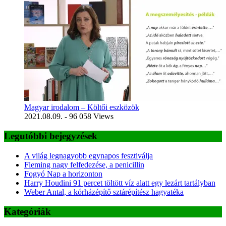
Magyar irodalom – Költői eszközök
2021.08.09.
- 96 058 Views
Legutóbbi bejegyzések
A világ legnagyobb egynapos fesztiválja
Fleming nagy felfedezése, a penicillin
Fogyó Nap a horizonton
Harry Houdini 91 percet töltött víz alatt egy lezárt tartályban
Weber Antal, a kórházépítő sztárépítész hagyatéka
Kategóriák