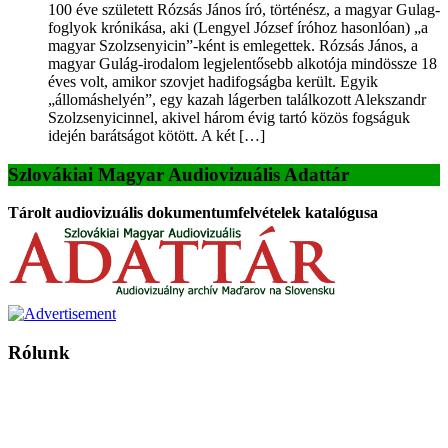
100 éve született Rózsás János író, történész, a magyar Gulag-
foglyok krónikása, aki (Lengyel József íróhoz hasonlóan) „a
magyar Szolzsenyicin”-ként is emlegettek. Rózsás János, a
magyar Gulág-irodalom legjelentősebb alkotója mindössze 18
éves volt, amikor szovjet hadifogságba került. Egyik
„állomáshelyén”, egy kazah lágerben találkozott Alekszandr
Szolzsenyicinnel, akivel három évig tartó közös fogságuk
idején barátságot kötött. A két […]
Szlovákiai Magyar Audiovizuális Adattár
Tárolt audiovizuális dokumentumfelvételek katalógusa
Rólunk
A Magyar Iskola a szlovákiai magyar iskolák, tanárok, szülők és
persze a diákok fóruma
Ezen az oldalon esetenként olyan írások jelennek meg, amelyek a hagyományos iskolafelfogástól eltérő
mintákat népszerűsítenek. Ennek következtében előfordulhat, hogy az idetévedő kiskorú felhasználók