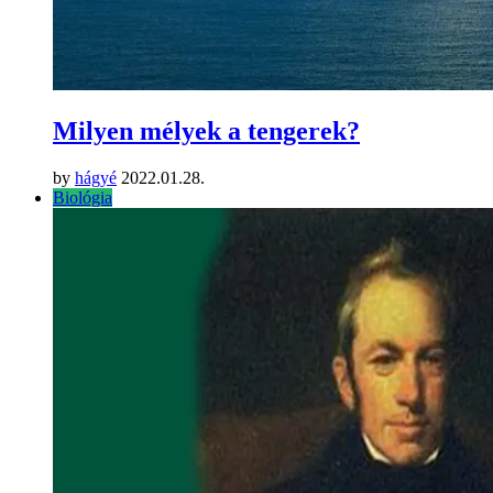
Milyen mélyek a tengerek?
by
hágyé
2022.01.28.
Biológia