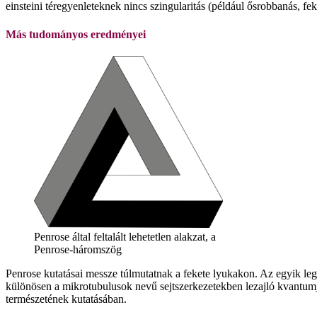
einsteini téregyenleteknek nincs szingularitás (például ősrobbanás, fe
Más tudományos eredményei
Penrose által feltalált lehetetlen alakzat, a
Penrose-háromszög
Penrose kutatásai messze túlmutatnak a fekete lyukakon. Az egyik leg
különösen a mikrotubulusok nevű sejtszerkezetekben lezajló kvantumjel
természetének kutatásában.