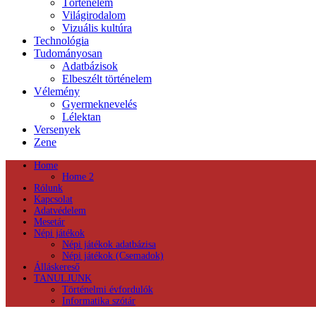
Történelem
Világirodalom
Vizuális kultúra
Technológia
Tudományosan
Adatbázisok
Elbeszélt történelem
Vélemény
Gyermeknevelés
Lélektan
Versenyek
Zene
Home
Home 2
Rólunk
Kapcsolat
Adatvédelem
Mesetár
Népi játékok
Népi játékok adatbázisa
Népi játékok (Csemadok)
Álláskereső
TANULJUNK
Történelmi évfordulók
Informatika szótár