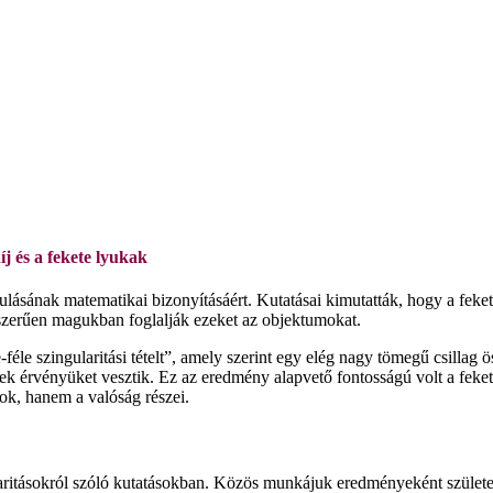
j és a fekete lyukak
ulásának matematikai bizonyításáért. Kutatásai kimutatták, hogy a fekete
szerűen magukban foglalják ezeket az objektumokat.
féle szingularitási tételt”, amely szerint egy elég nagy tömegű csillag 
nyek érvényüket vesztik. Ez az eredmény alapvető fontosságú volt a fek
ok, hanem a valóság részei.
itásokról szóló kutatásokban. Közös munkájuk eredményeként született