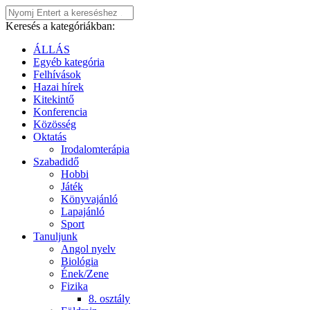
Keresés a kategóriákban:
ÁLLÁS
Egyéb kategória
Felhívások
Hazai hírek
Kitekintő
Konferencia
Közösség
Oktatás
Irodalomterápia
Szabadidő
Hobbi
Játék
Könyvajánló
Lapajánló
Sport
Tanuljunk
Angol nyelv
Biológia
Ének/Zene
Fizika
8. osztály