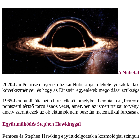
A Nobel-dí
2020-ban Penrose elnyerte a fizikai Nobel-díjat a fekete lyukak kialak
következményei, és hogy az Einstein-egyenletek megoldásai szükség
1965-ben publikálta azt a híres cikkét, amelyben bemutatta a „Penrose-
pontszerű téridő-torzuláshoz vezet, amelyben az ismert fizikai törvé
amely szerint ezek az objektumok nem pusztán matematikai furcsaság
Együttműködés Stephen Hawkinggal
Penrose és Stephen Hawking együtt dolgoztak a kozmológiai szingular