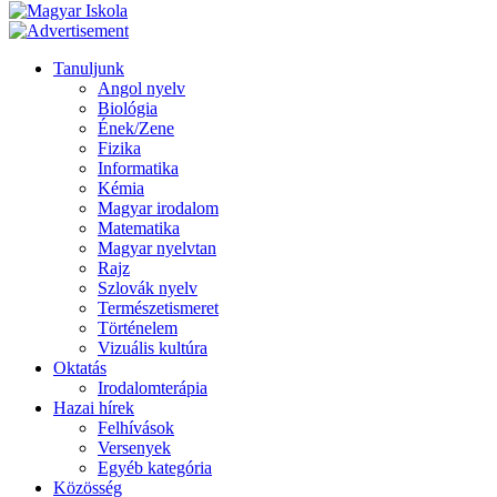
Tanuljunk
Angol nyelv
Biológia
Ének/Zene
Fizika
Informatika
Kémia
Magyar irodalom
Matematika
Magyar nyelvtan
Rajz
Szlovák nyelv
Természetismeret
Történelem
Vizuális kultúra
Oktatás
Irodalomterápia
Hazai hírek
Felhívások
Versenyek
Egyéb kategória
Közösség