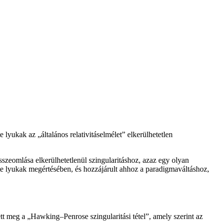
 lyukak az „általános relativitáselmélet” elkerülhetetlen
összeomlása elkerülhetetlenül szingularitáshoz, azaz egy olyan
ete lyukak megértésében, és hozzájárult ahhoz a paradigmaváltáshoz,
 meg a „Hawking–Penrose szingularitási tétel”, amely szerint az