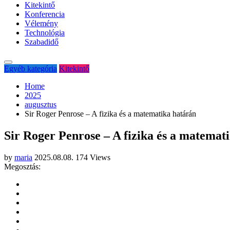
Kitekintő
Konferencia
Vélemény
Technológia
Szabadidő
Egyéb kategória
Kitekintő
Home
2025
augusztus
Sir Roger Penrose – A fizika és a matematika határán
Sir Roger Penrose – A fizika és a matemat
by
maria
2025.08.08.
174 Views
Megosztás: