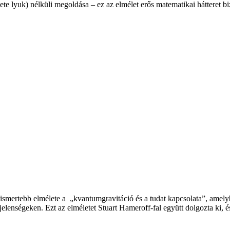
kete lyuk) nélküli megoldása – ez az elmélet erős matematikai hátteret bi
ismertebb elmélete a „kvantumgravitáció és a tudat kapcsolata”, amelyb
enségeken. Ezt az elméletet Stuart Hameroff-fal együtt dolgozta ki, és 