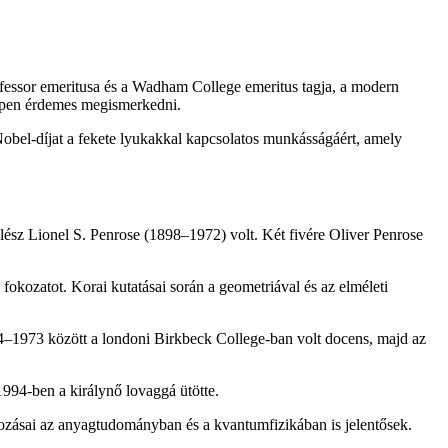
ofessor emeritusa és a Wadham College emeritus tagja, a modern
ppen érdemes megismerkedni.
Nobel-díjat a fekete lyukakkal kapcsolatos munkásságáért, amely
élész Lionel S. Penrose (1898–1972) volt. Két fivére Oliver Penrose
kozatot. Korai kutatásai során a geometriával és az elméleti
4–1973 között a londoni Birkbeck College-ban volt docens, majd az
994-ben a királynő lovaggá ütötte.
ozásai az anyagtudományban és a kvantumfizikában is jelentősek.