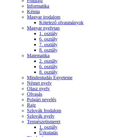
Földrajz
Informatika
Kémia
Magyar irodalom
Kötelező olvasmányok
Magyar nyelvtan
1. osztály
6. osztály
7. osztály
8. osztály
Matematika
2. osztály
6. osztály
8. osztály
Mindentudás Egyeteme
Német nyelv
Olasz nyelv
Olvasás
Polgári nevelés
Rajz
Szlovák Irodalom
Szlovák nyelv
Természetismeret
1. osztály
Űrkutatás