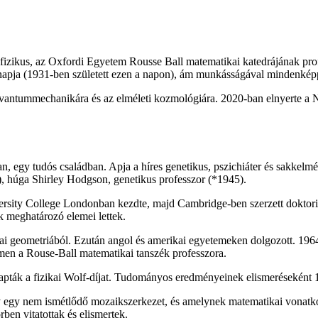
i fizikus, az Oxfordi Egyetem Rousse Ball matematikai katedrájának pr
napja (1931-ben született ezen a napon), ám munkásságával mindenké
 a kvantummechanikára és az elméleti kozmológiára. 2020-ban elnyerte a 
n, egy tudós családban. Apja a híres genetikus, pszichiáter és sakkelm
, húga Shirley Hodgson, genetikus professzor (*1945).
rsity College Londonban kezdte, majd Cambridge-ben szerzett doktori fo
k meghatározó elemei lettek.
ai geometriából. Ezután angol és amerikai egyetemeken dolgozott. 196
men a Rouse-Ball matematikai tanszék professzora.
pták a fizikai Wolf-díjat. Tudományos eredményeinek elismeréseként 1
y egy nem ismétlődő mozaikszerkezet, és amelynek matematikai vonatk
rben vitatottak és elismertek.