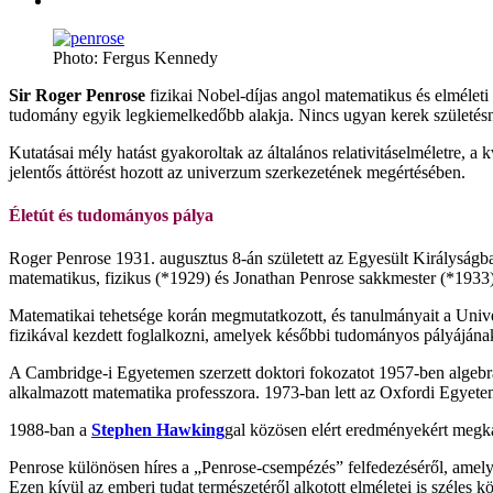
Photo: Fergus Kennedy
Sir Roger Penrose
fizikai Nobel-díjas angol matematikus és elmélet
tudomány egyik legkiemelkedőbb alakja. Nincs ugyan kerek születés
Kutatásai mély hatást gyakoroltak az általános relativitáselméletre,
jelentős áttörést hozott az univerzum szerkezetének megértésében.
Életút és tudományos pálya
Roger Penrose 1931. augusztus 8-án született az Egyesült Királyságba
matematikus, fizikus (*1929) és Jonathan Penrose sakkmester (*1933)
Matematikai tehetsége korán megmutatkozott, és tanulmányait a Unive
fizikával kezdett foglalkozni, amelyek későbbi tudományos pályájána
A Cambridge-i Egyetemen szerzett doktori fokozatot 1957-ben algebr
alkalmazott matematika professzora. 1973-ban lett az Oxfordi Egyete
1988-ban a
Stephen Hawking
gal közösen elért eredményekért megka
Penrose különösen híres a „Penrose-csempézés” felfedezéséről, amel
Ezen kívül az emberi tudat természetéről alkotott elméletei is széles kö