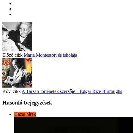
Előző cikk
Maria Montessori és iskolája
Köv. cikk
A Tarzan-történetek szerzője – Edgar Rice Burroughs
Hasonló bejegyzések
Hazai hírek