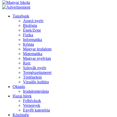
Tanuljunk
Angol nyelv
Biológia
Ének/Zene
Fizika
Informatika
Kémia
Magyar irodalom
Matematika
Magyar nyelvtan
Rajz
Szlovák nyelv
Természetismeret
Történelem
Vizuális kultúra
Oktatás
Irodalomterápia
Hazai hírek
Felhívások
Versenyek
Egyéb kategória
Közösség