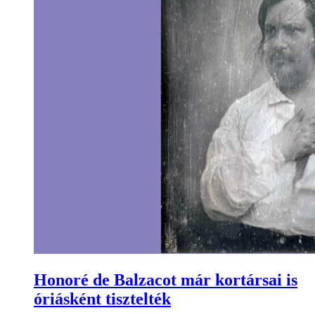
Honoré de Balzacot már kortársai is
óriásként tisztelték