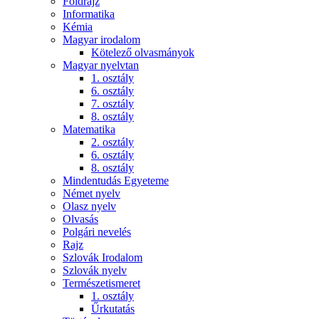
Földrajz
Informatika
Kémia
Magyar irodalom
Kötelező olvasmányok
Magyar nyelvtan
1. osztály
6. osztály
7. osztály
8. osztály
Matematika
2. osztály
6. osztály
8. osztály
Mindentudás Egyeteme
Német nyelv
Olasz nyelv
Olvasás
Polgári nevelés
Rajz
Szlovák Irodalom
Szlovák nyelv
Természetismeret
1. osztály
Űrkutatás