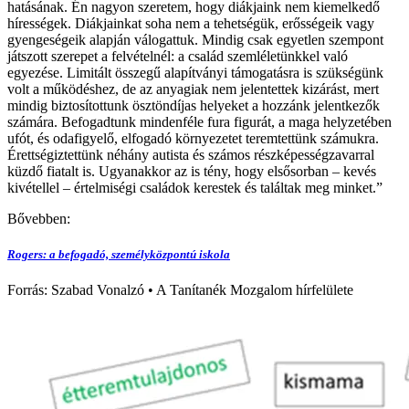
hatásának. Én nagyon szeretem, hogy diákjaink nem kiemelkedő
hírességek. Diákjainkat soha nem a tehetségük, erősségeik vagy
gyengeségeik alapján válogattuk. Mindig csak egyetlen szempont
játszott szerepet a felvételnél: a család szemléletünkkel való
egyezése. Limitált összegű alapítványi támogatásra is szükségünk
volt a működéshez, de az anyagiak nem jelentettek kizárást, mert
mindig biztosítottunk ösztöndíjas helyeket a hozzánk jelentkezők
számára. Befogadtunk mindenféle fura figurát, a maga helyzetében
ufót, és odafigyelő, elfogadó környezetet teremtettünk számukra.
Érettségiztettünk néhány autista és számos részképességzavarral
küzdő fiatalt is. Ugyanakkor az is tény, hogy elsősorban – kevés
kivétellel – értelmiségi családok kerestek és találtak meg minket.”
Bővebben:
Rogers: a befogadó, személyközpontú iskola
Forrás: Szabad Vonalzó • A Tanítanék Mozgalom hírfelülete