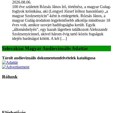
2026.08.06.
100 éve született Rózsás János író, történész, a magyar Gulag-
foglyok krónikása, aki (Lengyel József íróhoz hasonlóan) „a
magyar Szolzsenyicin”-ként is emlegettek. Rózsás János, a
magyar Gulág-irodalom legjelentősebb alkotója mindössze 18
éves volt, amikor szovjet hadifogságba került. Egyik
„állomáshelyén”, egy kazah lágerben találkozott Alekszandr
Szolzsenyicinnel, akivel három évig tartó közös fogságuk
idején barátságot kötött. A két […]
Szlovákiai Magyar Audiovizuális Adattár
Tárolt audiovizuális dokumentumfelvételek katalógusa
Rólunk
A Magyar Iskola a szlovákiai magyar iskolák, tanárok, szülők és
persze a diákok fóruma
Ezen az oldalon esetenként olyan írások jelennek meg, amelyek a hagyományos iskolafelfogástól eltérő
mintákat népszerűsítenek. Ennek következtében előfordulhat, hogy az idetévedő kiskorú felhasználók
látóköre gyorsabban szélesedik, mint azt a szülők esetleg szeretnék.
Elérhetőség