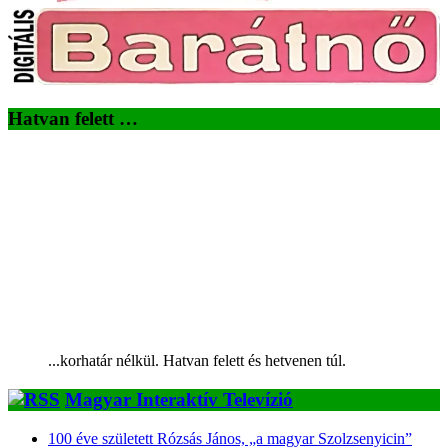
Hatvan felett …
...korhatár nélkül. Hatvan felett és hetvenen túl.
Magyar Interaktív Televízió
100 éve született Rózsás János, „a magyar Szolzsenyicin”