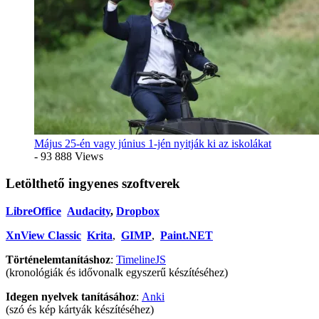
Május 25-én vagy június 1-jén nyitják ki az iskolákat
- 93 888 Views
Letölthető ingyenes szoftverek
LibreOffice
Audacity
,
Dropbox
XnView Classic
Krita
,
GIMP
,
Paint.NET
Történelemtanításhoz
:
TimelineJS
(kronológiák és idővonalk egyszerű készítéséhez)
Idegen nyelvek tanításához
:
Anki
(szó és kép kártyák készítéséhez)