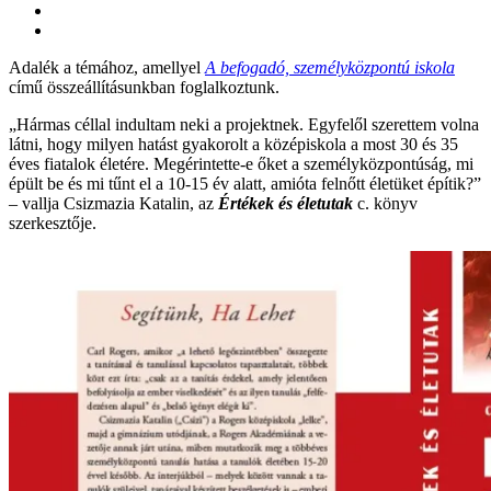
Adalék a témához, amellyel
A befogadó, személyközpontú iskola
című összeállításunkban foglalkoztunk.
„Hármas céllal indultam neki a projektnek. Egyfelől szerettem volna
látni, hogy milyen hatást gyakorolt a középiskola a most 30 és 35
éves fiatalok életére. Megérintette-e őket a személyközpontúság, mi
épült be és mi tűnt el a 10-15 év alatt, amióta felnőtt életüket építik?”
– vallja Csizmazia Katalin, az
Értékek és életutak
c. könyv
szerkesztője.