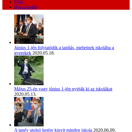
Friss
Hozzászólás
Június 1-jén folytatódik a tanítás, mehetnek iskolába a
gyerekek
2020.05.18.
Május 25-én vagy június 1-jén nyitják ki az iskolákat
2020.05.13.
A tanév utolsó hetére kinyit minden iskola
2020.06.09.