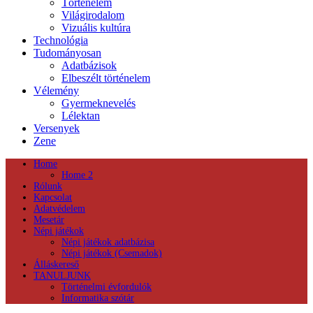
Történelem
Világirodalom
Vizuális kultúra
Technológia
Tudományosan
Adatbázisok
Elbeszélt történelem
Vélemény
Gyermeknevelés
Lélektan
Versenyek
Zene
Home
Home 2
Rólunk
Kapcsolat
Adatvédelem
Mesetár
Népi játékok
Népi játékok adatbázisa
Népi játékok (Csemadok)
Álláskereső
TANULJUNK
Történelmi évfordulók
Informatika szótár