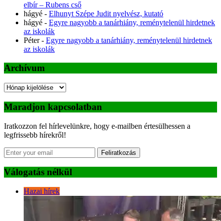
elbír – Rubens cső
hágyé
-
Elhunyt Szépe Judit nyelvész, kutató
hágyé
-
Egyre nagyobb a tanárhiány, reménytelenül hirdetnek
az iskolák
Péter
-
Egyre nagyobb a tanárhiány, reménytelenül hirdetnek
az iskolák
Archívum
Archívum
Maradjon kapcsolatban
Iratkozzon fel hírlevelünkre, hogy e-mailben értesülhessen a
legfrissebb hírekről!
Feliratkozás
Válogatás nélkül
Hazai hírek