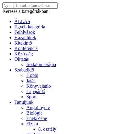
Keresés a kategóriákban:
ÁLLÁS
Egyéb kategória
Felhívások
Hazai hírek
Kitekintő
Konferencia
Közösség
Oktatás
Irodalomterápia
Szabadidő
Hobbi
Játék
Könyvajánló
Lapajánló
Sport
Tanuljunk
Angol nyelv
Biológia
Ének/Zene
Fizika
8. osztály