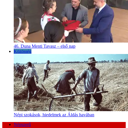
46. Duna Menti Tavasz – első nap
Közösség
Népi szokások, hiedelmek az Áldás havában
Népszerű