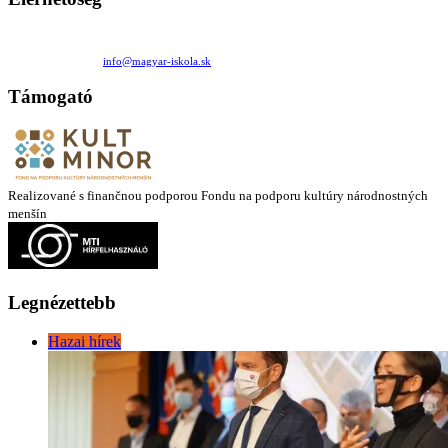
Családi Kör Egyesület/Združenie rod. kruhov
Medzilaborecká 17, 82101 Bratislava
+421 911 732 190 |
info@magyar-iskola.sk
Támogató
Realizované s finančnou podporou Fondu na podporu kultúry národnostných
menšín
Legnézettebb
Hazai hírek