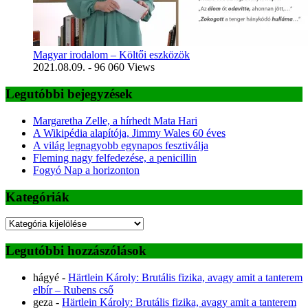
Magyar irodalom – Költői eszközök
2021.08.09.
- 96 060 Views
Legutóbbi bejegyzések
Margaretha Zelle, a hírhedt Mata Hari
A Wikipédia alapítója, Jimmy Wales 60 éves
A világ legnagyobb egynapos fesztiválja
Fleming nagy felfedezése, a penicillin
Fogyó Nap a horizonton
Kategóriák
Kategóriák
Legutóbbi hozzászólások
hágyé
-
Härtlein Károly: Brutális fizika, avagy amit a tanterem
elbír – Rubens cső
geza
-
Härtlein Károly: Brutális fizika, avagy amit a tanterem