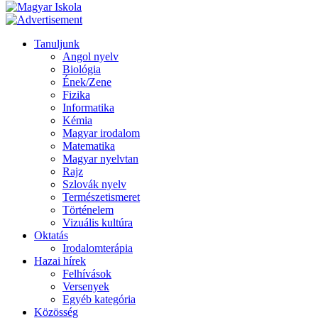
Tanuljunk
Angol nyelv
Biológia
Ének/Zene
Fizika
Informatika
Kémia
Magyar irodalom
Matematika
Magyar nyelvtan
Rajz
Szlovák nyelv
Természetismeret
Történelem
Vizuális kultúra
Oktatás
Irodalomterápia
Hazai hírek
Felhívások
Versenyek
Egyéb kategória
Közösség