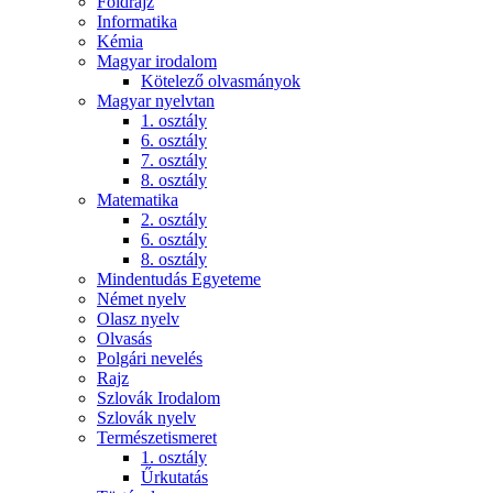
Földrajz
Informatika
Kémia
Magyar irodalom
Kötelező olvasmányok
Magyar nyelvtan
1. osztály
6. osztály
7. osztály
8. osztály
Matematika
2. osztály
6. osztály
8. osztály
Mindentudás Egyeteme
Német nyelv
Olasz nyelv
Olvasás
Polgári nevelés
Rajz
Szlovák Irodalom
Szlovák nyelv
Természetismeret
1. osztály
Űrkutatás