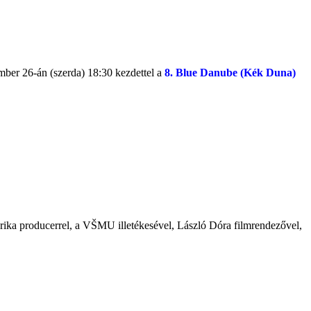
mber 26-án (szerda) 18:30 kezdettel a
8. Blue Danube (Kék Duna)
a Erika producerrel, a VŠMU illetékesével, László Dóra filmrendezővel,