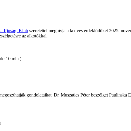
la Ifjúsági Klub
szeretettel meghívja a kedves érdeklődőket 2025. nove
eszélgetésre az alkotókkal.
iák: 10 min.)
 és megoszthatják gondolataikat. Dr. Muszatics Péter beszélget Paulinsk
!