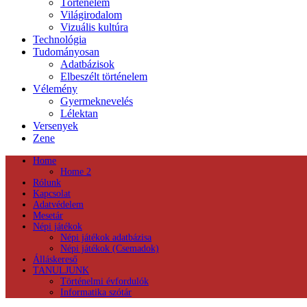
Történelem
Világirodalom
Vizuális kultúra
Technológia
Tudományosan
Adatbázisok
Elbeszélt történelem
Vélemény
Gyermeknevelés
Lélektan
Versenyek
Zene
Home
Home 2
Rólunk
Kapcsolat
Adatvédelem
Mesetár
Népi játékok
Népi játékok adatbázisa
Népi játékok (Csemadok)
Álláskereső
TANULJUNK
Történelmi évfordulók
Informatika szótár