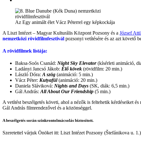
Az Egy animált élet Vácz Péterrel egy képkockája
A Liszt Intézet – Magyar Kulturális Központ Pozsony és a
József Atti
nemzetközi rövidfilmfesztivál
pozsonyi vetítésére és az azt követő b
A rövidfilmek listája:
Baksa-Soós Csanád:
Night Sky Elevator
(kísérleti animáció, d
Ladányi Jancsó Jákob:
Élő kövek
(rövidfilm: 20 min.)
László Dóra:
A szög
(animáció: 5 min.)
Vácz Péter:
Kutyafül
(animáció: 20 min.)
Daniela Sláviková:
Nights and Days
(SK, diák: 6,5 min.)
Gál András:
All About Our Friendship
(5 min.)
A vetítést beszélgetés követi, ahol a nézők is feltehetik kérdéseiket
Gál András filmrendezővel és a közönséggel.
A beszélgetés során szinkrontolmácsolás biztosított.
Szeretettel várjuk Önöket itt: Liszt Intézet Pozsony (Štefánikova u. 1.)