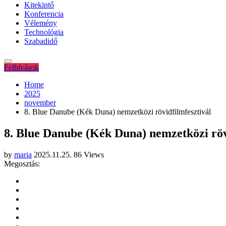
Kitekintő
Konferencia
Vélemény
Technológia
Szabadidő
Felhívások
Home
2025
november
8. Blue Danube (Kék Duna) nemzetközi rövidfilmfesztivál
8. Blue Danube (Kék Duna) nemzetközi röv
by
maria
2025.11.25.
86 Views
Megosztás: