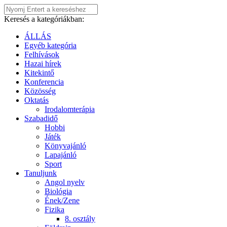
Keresés a kategóriákban:
ÁLLÁS
Egyéb kategória
Felhívások
Hazai hírek
Kitekintő
Konferencia
Közösség
Oktatás
Irodalomterápia
Szabadidő
Hobbi
Játék
Könyvajánló
Lapajánló
Sport
Tanuljunk
Angol nyelv
Biológia
Ének/Zene
Fizika
8. osztály