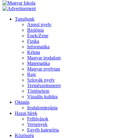
Tanuljunk
Angol nyelv
Biológia
Ének/Zene
Fizika
Informatika
Kémia
Magyar irodalom
Matematika
Magyar nyelvtan
Rajz
Szlovák nyelv
Természetismeret
Történelem
Vizuális kultúra
Oktatás
Irodalomterápia
Hazai hírek
Felhívások
Versenyek
Egyéb kategória
Közösség