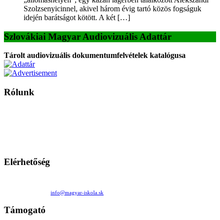
Szolzsenyicinnel, akivel három évig tartó közös fogságuk
idején barátságot kötött. A két […]
Szlovákiai Magyar Audiovizuális Adattár
Tárolt audiovizuális dokumentumfelvételek katalógusa
Rólunk
A Magyar Iskola a szlovákiai magyar iskolák, tanárok, szülők és
persze a diákok fóruma
Ezen az oldalon esetenként olyan írások jelennek meg, amelyek a hagyományos iskolafelfogástól eltérő
mintákat népszerűsítenek. Ennek következtében előfordulhat, hogy az idetévedő kiskorú felhasználók
látóköre gyorsabban szélesedik, mint azt a szülők esetleg szeretnék.
Elérhetőség
Családi Kör Egyesület/Združenie rod. kruhov
Medzilaborecká 17, 82101 Bratislava
+421 911 732 190 |
info@magyar-iskola.sk
Támogató