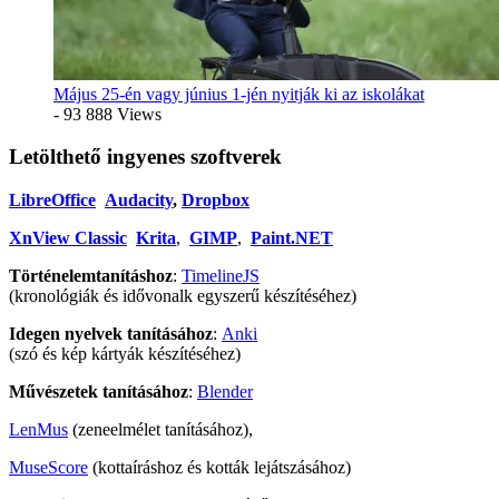
Május 25-én vagy június 1-jén nyitják ki az iskolákat
- 93 888 Views
Letölthető ingyenes szoftverek
LibreOffice
Audacity
,
Dropbox
XnView Classic
Krita
,
GIMP
,
Paint.NET
Történelemtanításhoz
:
TimelineJS
(kronológiák és idővonalk egyszerű készítéséhez)
Idegen nyelvek tanításához
:
Anki
(szó és kép kártyák készítéséhez)
Művészetek tanításához
:
Blender
LenMus
(zeneelmélet tanításához),
MuseScore
(kottaíráshoz és kották lejátszásához)