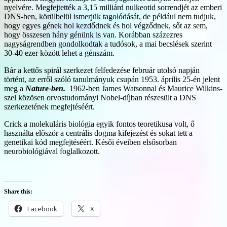
nyelvére. Megfejtették a 3,15 milliárd nulkeotid sorrendjét az emberi
DNS-ben, körülbelül ismerjük tagolódását, de például nem tudjuk,
hogy egyes gének hol kezdődnek és hol végződnek, sőt az sem,
hogy összesen hány génünk is van. Korábban százezres
nagyságrendben gondolkodtak a tudósok, a mai becslések szerint
30-40 ezer között lehet a génszám.
Bár a kettős spirál szerkezet felfedezése február utolsó napján
történt, az erről szóló tanulmányuk csupán 1953. április 25-én jelent
meg a
Nature-ben.
1962-ben James Watsonnal és Maurice Wilkins-
szel közösen orvostudományi Nobel-díjban részesült a DNS
szerkezetének megfejtéséért.
Crick a molekuláris biológia egyik fontos teoretikusa volt, ő
használta először a centrális dogma kifejezést és sokat tett a
genetikai kód megfejtéséért. Késői éveiben elsősorban
neurobiológiával foglalkozott.
Share this:
Facebook
X