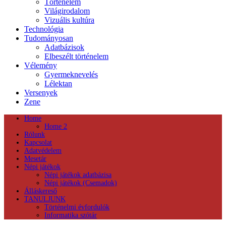
Történelem
Világirodalom
Vizuális kultúra
Technológia
Tudományosan
Adatbázisok
Elbeszélt történelem
Vélemény
Gyermeknevelés
Lélektan
Versenyek
Zene
Home
Home 2
Rólunk
Kapcsolat
Adatvédelem
Mesetár
Népi játékok
Népi játékok adatbázisa
Népi játékok (Csemadok)
Álláskereső
TANULJUNK
Történelmi évfordulók
Informatika szótár