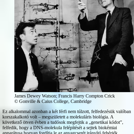
James Dewey Watson; Francis Harry Compton Crick
© Gonville & Caius College, Cambridge
Ez alkalommal azonban a két férfi nem túlzott, felfedezésük valóban
korszakalkotó volt – megszületett a molekuláris biológia. A
következő ötven évben a tudósok megfejtik a „genetikai kódot”,
felfedik, hogy a DNS-molekula felépítését a sejtek biokémiai
apparátusa hogyan fordítja le az anyagcserét irányító fehérjék