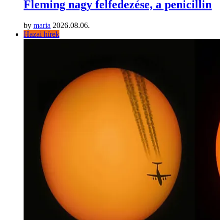
Fleming nagy felfedezése, a penicillin
by
maria
2026.08.06.
Hazai hírek