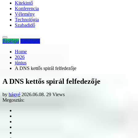
Kitekintő
Konferencia
Vélemény
Technológia
Szabadidő
Biológia
Tanuljunk
Home
2026
június
A DNS kettős spirál felfedezője
A DNS kettős spirál felfedezője
by
hágyé
2026.06.08.
29 Views
Megosztás: