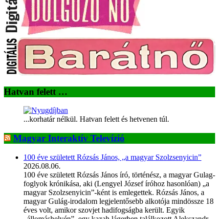
Hatvan felett …
...korhatár nélkül. Hatvan felett és hetvenen túl.
Magyar Interaktív Televízió
100 éve született Rózsás János, „a magyar Szolzsenyicin”
2026.08.06.
100 éve született Rózsás János író, történész, a magyar Gulag-
foglyok krónikása, aki (Lengyel József íróhoz hasonlóan) „a
magyar Szolzsenyicin”-ként is emlegettek. Rózsás János, a
magyar Gulág-irodalom legjelentősebb alkotója mindössze 18
éves volt, amikor szovjet hadifogságba került. Egyik
„állomáshelyén”, egy kazah lágerben találkozott Alekszandr