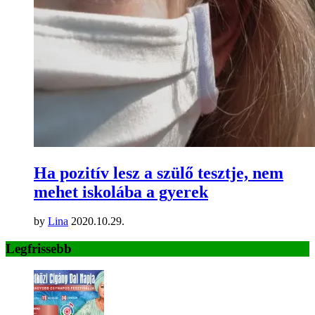
Ha pozitív lesz a szülő tesztje, nem
mehet iskolába a gyerek
by
Lina
2020.10.29.
Legfrissebb