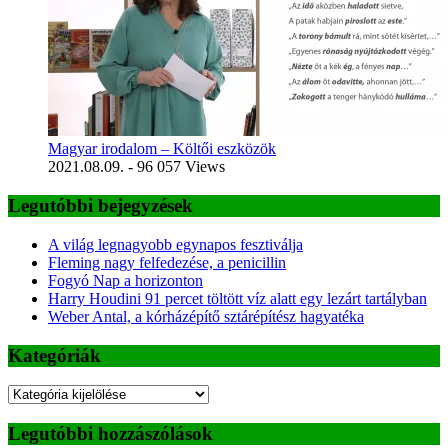
Magyar irodalom – Költői eszközök
2021.08.09.
- 96 057 Views
Legutóbbi bejegyzések
A világ legnagyobb egynapos fesztiválja
Fleming nagy felfedezése, a penicillin
Fogyó Nap a horizonton
Harry Houdini 91 percet töltött víz alatt egy lezárt tartályban
Weber Antal, a kórházépítő sztárépítész hagyatéka
Kategóriák
Kategóriák
Legutóbbi hozzászólások