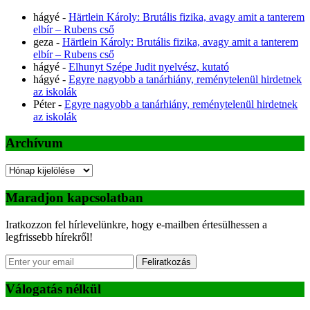
hágyé
-
Härtlein Károly: Brutális fizika, avagy amit a tanterem
elbír – Rubens cső
geza
-
Härtlein Károly: Brutális fizika, avagy amit a tanterem
elbír – Rubens cső
hágyé
-
Elhunyt Szépe Judit nyelvész, kutató
hágyé
-
Egyre nagyobb a tanárhiány, reménytelenül hirdetnek
az iskolák
Péter
-
Egyre nagyobb a tanárhiány, reménytelenül hirdetnek
az iskolák
Archívum
Archívum
Maradjon kapcsolatban
Iratkozzon fel hírlevelünkre, hogy e-mailben értesülhessen a
legfrissebb hírekről!
Feliratkozás
Válogatás nélkül