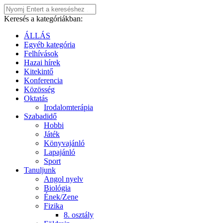
Keresés a kategóriákban:
ÁLLÁS
Egyéb kategória
Felhívások
Hazai hírek
Kitekintő
Konferencia
Közösség
Oktatás
Irodalomterápia
Szabadidő
Hobbi
Játék
Könyvajánló
Lapajánló
Sport
Tanuljunk
Angol nyelv
Biológia
Ének/Zene
Fizika
8. osztály