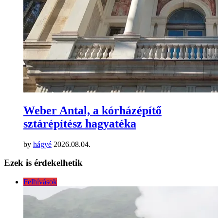
Weber Antal, a kórházépítő
sztárépítész hagyatéka
by
hágyé
2026.08.04.
Ezek is érdekelhetik
Felhívások