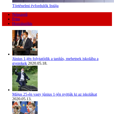
Történelmi évfordulók listája
Népszerű
Friss
Hozzászólás
Június 1-jén folytatódik a tanítás, mehetnek iskolába a
gyerekek
2020.05.18.
Május 25-én vagy június 1-jén nyitják ki az iskolákat
2020.05.13.