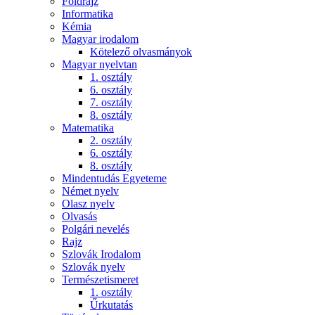
Földrajz
Informatika
Kémia
Magyar irodalom
Kötelező olvasmányok
Magyar nyelvtan
1. osztály
6. osztály
7. osztály
8. osztály
Matematika
2. osztály
6. osztály
8. osztály
Mindentudás Egyeteme
Német nyelv
Olasz nyelv
Olvasás
Polgári nevelés
Rajz
Szlovák Irodalom
Szlovák nyelv
Természetismeret
1. osztály
Űrkutatás