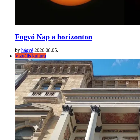
Fogyó Nap a horizonton
by
hágyé
2026.08.05.
Vizuális kultúra