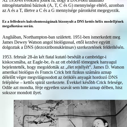
Az 1950-es években jöttek rá, hogy a DNS-ben található
nitrogéntartalmú bázisok (A, T, C és G) mennyisége eltérő, azonban
az A és a T, illetve a C és a G mennyisége páronként megegyezik.
Ez a felfedezés kulcsfontosságúnak bizonyult a DNS kettős hélix modelljének
megalkotása során.
Angliában, Northampton-ban született. 1951-ben ismerkedett meg
James Dewey Watson angol biológussal, ettől kezdve együtt
dolgoztak a DNS (dezoxiribonukleinsav) szerkezetének felderítésén.
1953. február 28-án két fiatal kutató besétált a cambridge-i
kiskocsmába, az Eagle-be, és az ott ebédelő tömegnek hanyagul
bejelentették, hogy megoldották az „élet rejtélyét”. James D. Watson
amerikai biológus és Francis Crick brit fizikus számára aznap
délelőtt végre megvilágosodott az öröklés anyagát hordozó DNS
felépítése – kettős spirál szerkezete. Évekkel később Crick felesége,
Odile azt mondta, férje egyetlen szavát sem hitte aznap délben, hisz
sokszor mondott ilyet.