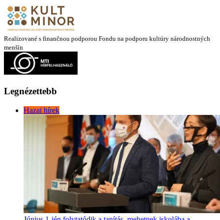
Realizované s finančnou podporou Fondu na podporu kultúry národnostných
menšín
Legnézettebb
Hazai hírek
Június 1-jén folytatódik a tanítás, mehetnek iskolába a