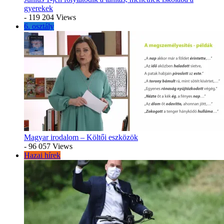
gyerekek
- 119 204 Views
6. osztály
Magyar irodalom – Költői eszközök
- 96 057 Views
Hazai hírek