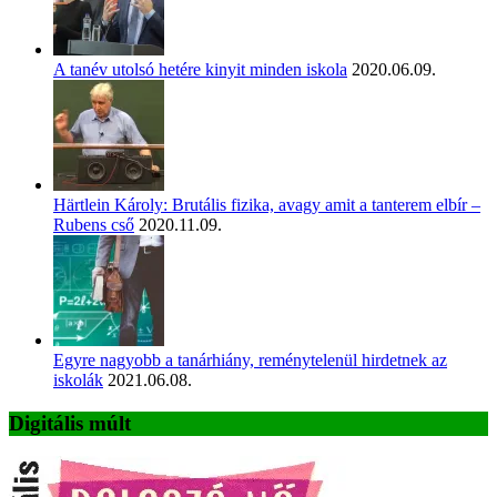
A tanév utolsó hetére kinyit minden iskola
2020.06.09.
Härtlein Károly: Brutális fizika, avagy amit a tanterem elbír –
Rubens cső
2020.11.09.
Egyre nagyobb a tanárhiány, reménytelenül hirdetnek az
iskolák
2021.06.08.
Digitális múlt