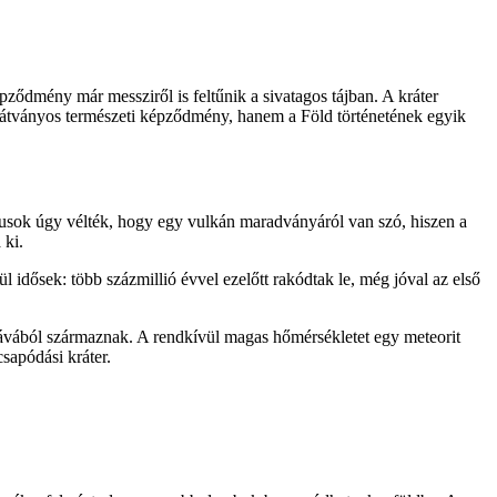
pződmény már messziről is feltűnik a sivatagos tájban. A kráter
látványos természeti képződmény, hanem a Föld történetének egyik
gusok úgy vélték, hogy egy vulkán maradványáról van szó, hiszen a
 ki.
ül idősek: több százmillió évvel ezelőtt rakódtak le, még jóval az első
lávából származnak. A rendkívül magas hőmérsékletet egy meteorit
sapódási kráter.