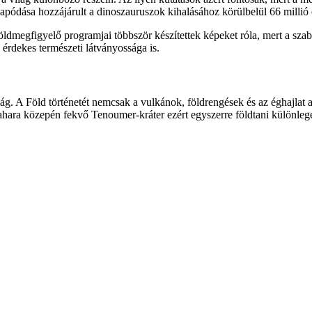
sapódása hozzájárult a dinoszauruszok kihalásához körülbelül 66 millió 
ldmegfigyelő programjai többször készítettek képeket róla, mert a sza
érdekes természeti látványossága is.
g. A Föld történetét nemcsak a vulkánok, földrengések és az éghajlat al
hara közepén fekvő Tenoumer-kráter ezért egyszerre földtani különlege