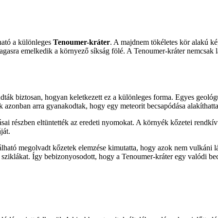
lható a különleges
Tenoumer-kráter
. A majdnem tökéletes kör alakú ké
magasra emelkedik a környező síkság fölé. A Tenoumer-kráter nemcsak 
udták biztosan, hogyan keletkezett ez a különleges forma. Egyes geoló
ok azonban arra gyanakodtak, hogy egy meteorit becsapódása alakíthatta
atásai részben eltüntették az eredeti nyomokat. A környék kőzetei rendkív
ját.
lálható megolvadt kőzetek elemzése kimutatta, hogy azok nem vulkáni 
 sziklákat. Így bebizonyosodott, hogy a Tenoumer-kráter egy valódi bec