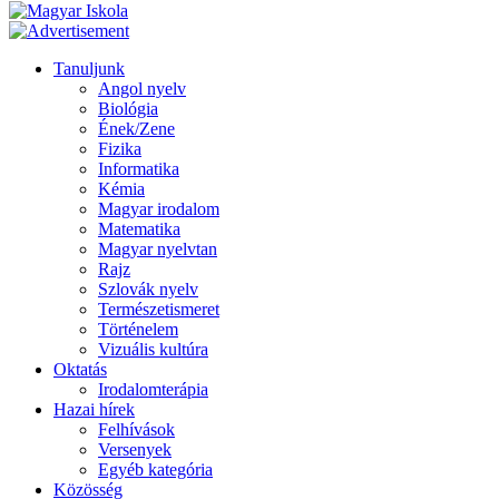
Tanuljunk
Angol nyelv
Biológia
Ének/Zene
Fizika
Informatika
Kémia
Magyar irodalom
Matematika
Magyar nyelvtan
Rajz
Szlovák nyelv
Természetismeret
Történelem
Vizuális kultúra
Oktatás
Irodalomterápia
Hazai hírek
Felhívások
Versenyek
Egyéb kategória
Közösség