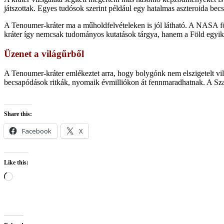
játszottak. Egyes tudósok szerint például egy hatalmas aszteroida bec
A Tenoumer-kráter ma a műholdfelvételeken is jól látható. A NASA fö
kráter így nemcsak tudományos kutatások tárgya, hanem a Föld egyik 
Üzenet a világűrből
A Tenoumer-kráter emlékeztet arra, hogy bolygónk nem elszigetelt vilá
becsapódások ritkák, nyomaik évmilliókon át fennmaradhatnak. A Sza
Share this:
Facebook
X
Like this:
Loading…