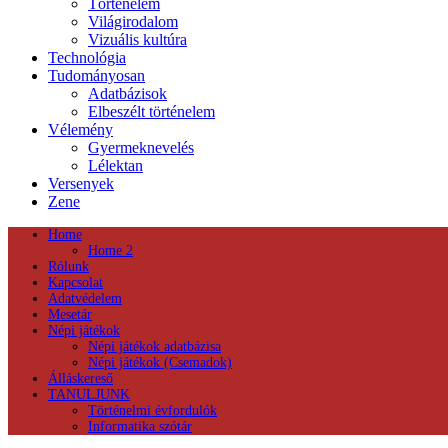
Történelem
Világirodalom
Vizuális kultúra
Technológia
Tudományosan
Adatbázisok
Elbeszélt történelem
Vélemény
Gyermeknevelés
Lélektan
Versenyek
Zene
Home
Home 2
Rólunk
Kapcsolat
Adatvédelem
Mesetár
Népi játékok
Népi játékok adatbázisa
Népi játékok (Csemadok)
Álláskereső
TANULJUNK
Történelmi évfordulók
Informatika szótár