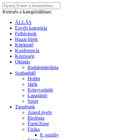
Keresés a kategóriákban:
ÁLLÁS
Egyéb kategória
Felhívások
Hazai hírek
Kitekintő
Konferencia
Közösség
Oktatás
Irodalomterápia
Szabadidő
Hobbi
Játék
Könyvajánló
Lapajánló
Sport
Tanuljunk
Angol nyelv
Biológia
Ének/Zene
Fizika
8. osztály