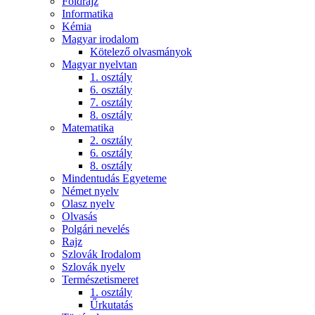
Földrajz
Informatika
Kémia
Magyar irodalom
Kötelező olvasmányok
Magyar nyelvtan
1. osztály
6. osztály
7. osztály
8. osztály
Matematika
2. osztály
6. osztály
8. osztály
Mindentudás Egyeteme
Német nyelv
Olasz nyelv
Olvasás
Polgári nevelés
Rajz
Szlovák Irodalom
Szlovák nyelv
Természetismeret
1. osztály
Űrkutatás