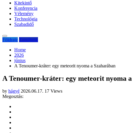
Kitekintő
Konferencia
Vélemény
Technológia
Szabadidő
Földrajz
Tanuljunk
Home
2026
június
A Tenoumer-kráter: egy meteorit nyoma a Szaharában
A Tenoumer-kráter: egy meteorit nyoma a
by
hágyé
2026.06.17.
17 Views
Megosztás: