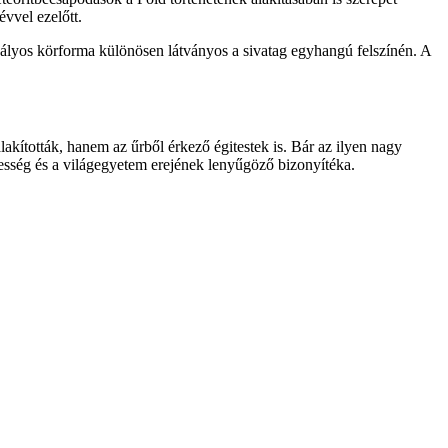
évvel ezelőtt.
bályos körforma különösen látványos a sivatag egyhangú felszínén. A
akították, hanem az űrből érkező égitestek is. Bár az ilyen nagy
sség és a világegyetem erejének lenyűgöző bizonyítéka.