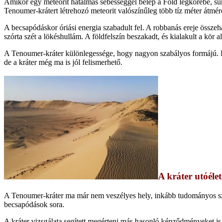
Amikor egy meteorit hatalmas sebességgel belép a Föld légkörébe, súrl
Tenoumer-krátert létrehozó meteorit valószínűleg több tíz méter átmérő
A becsapódáskor óriási energia szabadult fel. A robbanás ereje össze
szórta szét a lökéshullám. A földfelszín beszakadt, és kialakult a kör 
A Tenoumer-kráter különlegessége, hogy nagyon szabályos formájú. Ez a
de a kráter még ma is jól felismerhető.
A kráter utóélet
A Tenoumer-kráter ma már nem veszélyes hely, inkább tudományos szem
becsapódások sora.
A kráter vizsgálata segített megérteni más hasonló képződményeket is 