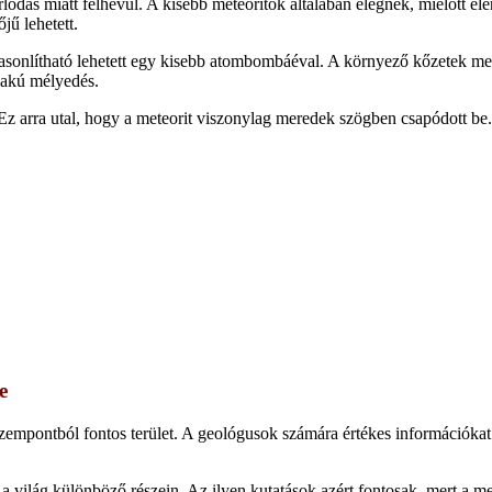
ódás miatt felhevül. A kisebb meteoritok általában elégnek, mielőtt el
jű lehetett.
hasonlítható lehetett egy kisebb atombombáéval. A környező kőzetek me
alakú mélyedés.
rra utal, hogy a meteorit viszonylag meredek szögben csapódott be. Az é
e
pontból fontos terület. A geológusok számára értékes információkat ny
a világ különböző részein. Az ilyen kutatások azért fontosak, mert a me