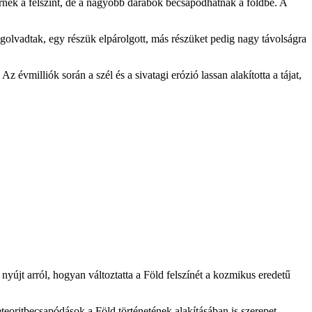
érnék a felszínt, de a nagyobb darabok becsapódhatnak a földbe. A
golvadtak, egy részük elpárolgott, más részüket pedig nagy távolságra
vmilliók során a szél és a sivatagi erózió lassan alakította a tájat,
újt arról, hogyan változtatta a Föld felszínét a kozmikus eredetű
teoritbecsapódások a Föld történetének alakításában is szerepet