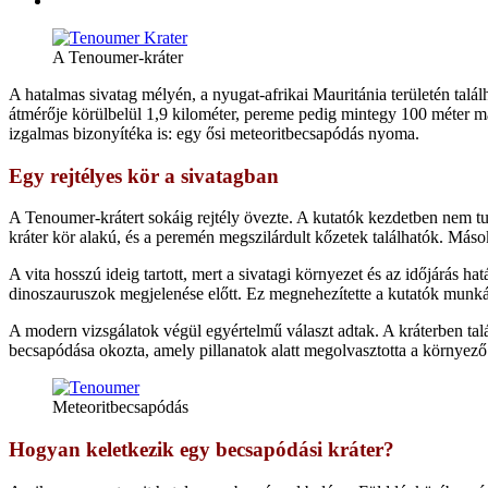
A Tenoumer-kráter
A hatalmas sivatag mélyén, a nyugat-afrikai Mauritánia területén talá
átmérője körülbelül 1,9 kilométer, pereme pedig mintegy 100 méter 
izgalmas bizonyítéka is: egy ősi meteoritbecsapódás nyoma.
Egy rejtélyes kör a sivatagban
A Tenoumer-krátert sokáig rejtély övezte. A kutatók kezdetben nem t
kráter kör alakú, és a peremén megszilárdult kőzetek találhatók. Más
A vita hosszú ideig tartott, mert a sivatagi környezet és az időjárás h
dinoszauruszok megjelenése előtt. Ez megnehezítette a kutatók munká
A modern vizsgálatok végül egyértelmű választ adtak. A kráterben ta
becsapódása okozta, amely pillanatok alatt megolvasztotta a környező
Meteoritbecsapódás
Hogyan keletkezik egy becsapódási kráter?