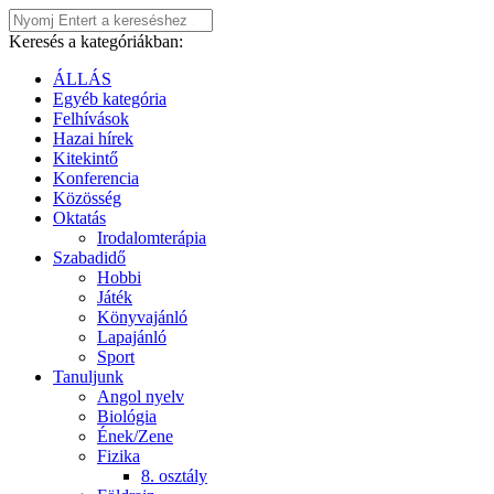
Keresés a kategóriákban:
ÁLLÁS
Egyéb kategória
Felhívások
Hazai hírek
Kitekintő
Konferencia
Közösség
Oktatás
Irodalomterápia
Szabadidő
Hobbi
Játék
Könyvajánló
Lapajánló
Sport
Tanuljunk
Angol nyelv
Biológia
Ének/Zene
Fizika
8. osztály