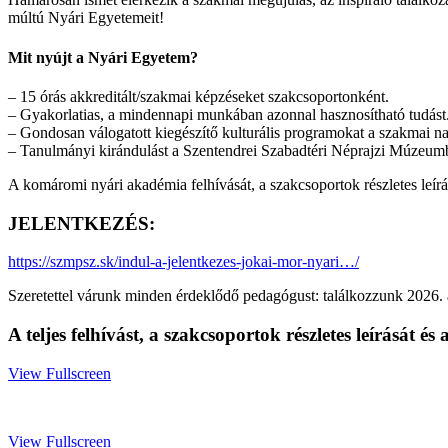
múltú Nyári Egyetemeit!
Mit nyújt a Nyári Egyetem?
– 15 órás akkreditált/szakmai képzéseket szakcsoportonként.
– Gyakorlatias, a mindennapi munkában azonnal hasznosítható tudást
– Gondosan válogatott kiegészítő kulturális programokat a szakmai n
– Tanulmányi kirándulást a Szentendrei Szabadtéri Néprajzi Múzeum
A komáromi nyári akadémia felhívását, a szakcsoportok részletes leírásá
JELENTKEZÉS:
https://szmpsz.sk/indul-a-jelentkezes-jokai-mor-nyari…/
Szeretettel várunk minden érdeklődő pedagógust: találkozzunk 2026
A teljes felhívást, a szakcsoportok részletes leírását és
View Fullscreen
Skip
to
View Fullscreen
PDF