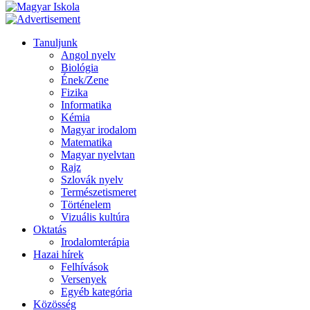
Tanuljunk
Angol nyelv
Biológia
Ének/Zene
Fizika
Informatika
Kémia
Magyar irodalom
Matematika
Magyar nyelvtan
Rajz
Szlovák nyelv
Természetismeret
Történelem
Vizuális kultúra
Oktatás
Irodalomterápia
Hazai hírek
Felhívások
Versenyek
Egyéb kategória
Közösség