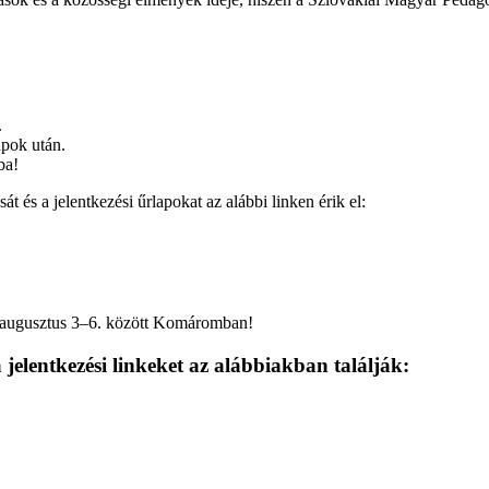
.
apok után.
ba!
t és a jelentkezési űrlapokat az alábbi linken érik el:
. augusztus 3–6. között Komáromban!
 a jelentkezési linkeket az alábbiakban találják: