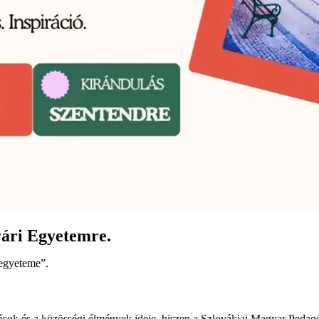
ri Egyetemre.
egyeteme”.
ozások és a közösségi élmények ideje, hiszen a Szlovákiai Magyar Ped