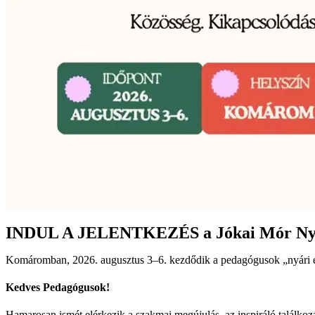
INDUL A JELENTKEZÉS a Jókai Mór Nyá
Komáromban, 2026. augusztus 3–6. kezdődik a pedagógusok „nyári 
Kedves Pedagógusok!
Hamarosan ismét elérkezik a szakmai megújulás, az inspiráló találk