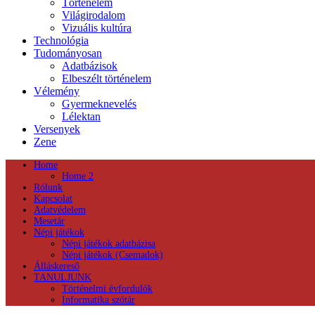
Történelem
Világirodalom
Vizuális kultúra
Technológia
Tudományosan
Adatbázisok
Elbeszélt történelem
Vélemény
Gyermeknevelés
Lélektan
Versenyek
Zene
Home
Home 2
Rólunk
Kapcsolat
Adatvédelem
Mesetár
Népi játékok
Népi játékok adatbázisa
Népi játékok (Csemadok)
Álláskereső
TANULJUNK
Történelmi évfordulók
Informatika szótár