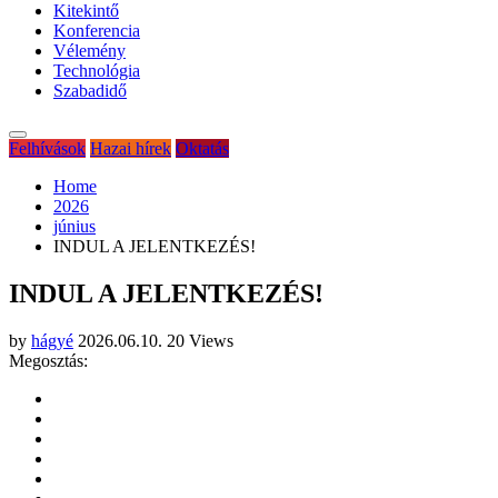
Kitekintő
Konferencia
Vélemény
Technológia
Szabadidő
Felhívások
Hazai hírek
Oktatás
Home
2026
június
INDUL A JELENTKEZÉS!
INDUL A JELENTKEZÉS!
by
hágyé
2026.06.10.
20 Views
Megosztás: