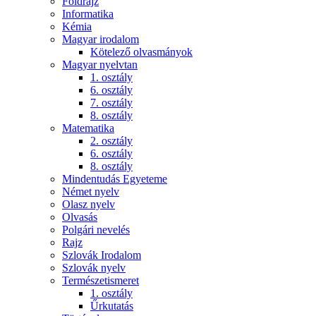
Földrajz
Informatika
Kémia
Magyar irodalom
Kötelező olvasmányok
Magyar nyelvtan
1. osztály
6. osztály
7. osztály
8. osztály
Matematika
2. osztály
6. osztály
8. osztály
Mindentudás Egyeteme
Német nyelv
Olasz nyelv
Olvasás
Polgári nevelés
Rajz
Szlovák Irodalom
Szlovák nyelv
Természetismeret
1. osztály
Űrkutatás