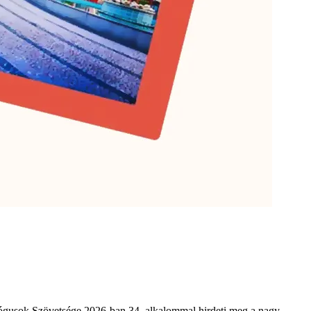
agógusok Szövetsége 2026-ban 34. alkalommal hirdeti meg a nagy