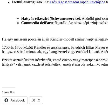
Élethű állatfigurák
: Az
Erős Ágost drezdai Japán Palotájába
t
Hattyús étkészlet (Schwanenservice)
: A Brühl gróf sz
Commedia dell’arte figurák
: Az olasz népi színjátszás
Ha egy meisseni porcelán alján Kändler-modell számát vagy jellegzetes
1750 és 1760 között Kändler és asszisztense, Friedrich Ellias Meyer e
hangszereseiről mintáztak, egy hangszerrel vagy énekkel látható. Azé
Ezeket asztaldíszként készítették, ehető cukor- vagy marcipánszobrokka
tárgyak” világának kezdetét jelentették, amelyet ma oly sokan követn
Share this:
Facebook
X