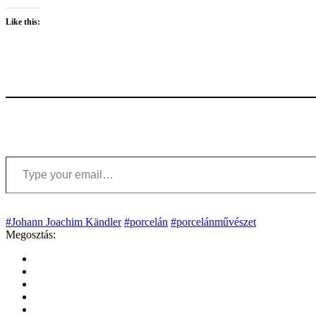
Like this:
Type your email…
#Johann Joachim Kändler
#porcelán
#porcelánművészet
Megosztás: