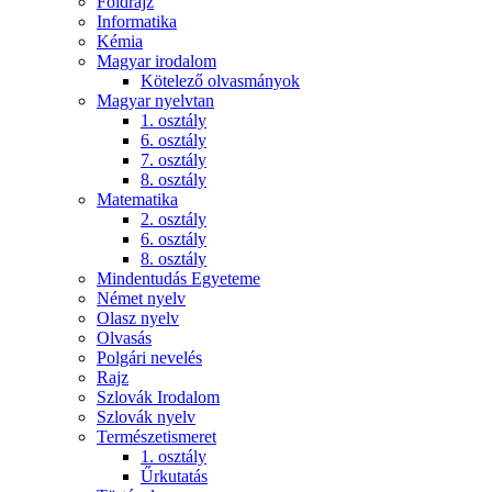
Földrajz
Informatika
Kémia
Magyar irodalom
Kötelező olvasmányok
Magyar nyelvtan
1. osztály
6. osztály
7. osztály
8. osztály
Matematika
2. osztály
6. osztály
8. osztály
Mindentudás Egyeteme
Német nyelv
Olasz nyelv
Olvasás
Polgári nevelés
Rajz
Szlovák Irodalom
Szlovák nyelv
Természetismeret
1. osztály
Űrkutatás