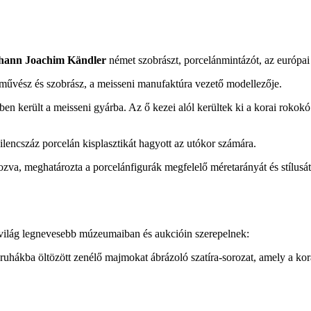
hann Joachim Kändler
német szobrászt, porcelánmintázót, az európai
űvész és szobrász, a meisseni manufaktúra vezető modellezője.
-ben került a
meisseni gyárba
. Az ő kezei alól kerültek ki a korai rokok
lencszáz porcelán kisplasztikát hagyott az utókor számára.
zva, meghatározta a porcelánfigurák megfelelő méretarányát és stílusát,
világ legnevesebb múzeumaiban és aukcióin szerepelnek:
ruhákba öltözött zenélő majmokat ábrázoló szatíra-sorozat, amely a korab