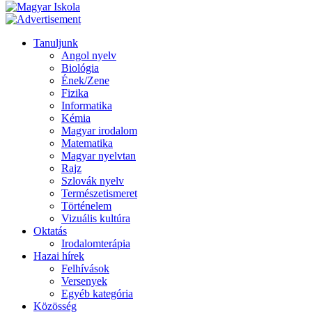
Tanuljunk
Angol nyelv
Biológia
Ének/Zene
Fizika
Informatika
Kémia
Magyar irodalom
Matematika
Magyar nyelvtan
Rajz
Szlovák nyelv
Természetismeret
Történelem
Vizuális kultúra
Oktatás
Irodalomterápia
Hazai hírek
Felhívások
Versenyek
Egyéb kategória
Közösség