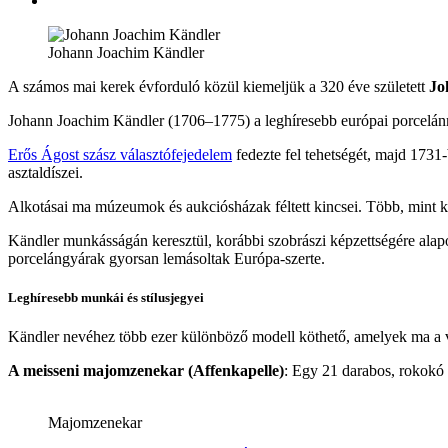
Johann Joachim Kändler
A számos mai kerek évforduló közül kiemeljük a 320 éve született
Jo
Johann Joachim Kändler (1706–1775) a leghíresebb európai porcelánm
Erős Ágost szász választófejedelem
fedezte fel tehetségét, majd 1731
asztaldíszei.
Alkotásai ma múzeumok és aukciósházak féltett kincsei. Több, mint ki
Kändler munkásságán keresztül, korábbi szobrászi képzettségére alapo
porcelángyárak gyorsan lemásoltak Európa-szerte.
Leghíresebb munkái és stílusjegyei
Kändler nevéhez több ezer különböző modell köthető, amelyek ma a 
A meisseni majomzenekar (Affenkapelle)
: Egy 21 darabos, rokokó 
Majomzenekar