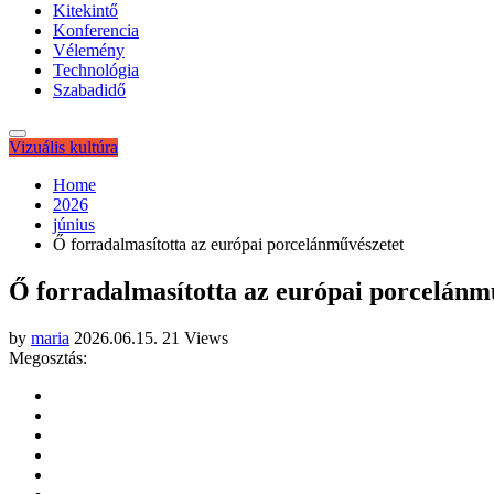
Kitekintő
Konferencia
Vélemény
Technológia
Szabadidő
Vizuális kultúra
Home
2026
június
Ő forradalmasította az európai porcelánművészetet
Ő forradalmasította az európai porcelánm
by
maria
2026.06.15.
21 Views
Megosztás: