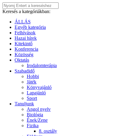
Keresés a kategóriákban:
ÁLLÁS
Egyéb kategória
Felhívások
Hazai hírek
Kitekintő
Konferencia
Közösség
Oktatás
Irodalomterápia
Szabadidő
Hobbi
Játék
Könyvajánló
Lapajánló
Sport
Tanuljunk
Angol nyelv
Biológia
Ének/Zene
Fizika
8. osztály