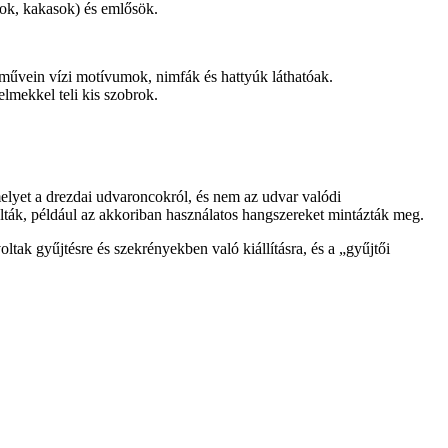
ok, kakasok) és emlősök.
rművein vízi motívumok, nimfák és hattyúk láthatóak.
elmekkel teli kis szobrok.
elyet a drezdai udvaroncokról, és nem az udvar valódi
álták, például az akkoriban használatos hangszereket mintázták meg.
ltak gyűjtésre és szekrényekben való kiállításra, és a „gyűjtői