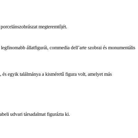
 porcelánszobrászat megteremtőjét.
ó legfinomabb állatfigurái, commedia dell’arte szobrai és monumentális
 és egyik találmánya a kisméretű figura volt, amelyet más
eli udvari társadalmat figurázta ki.