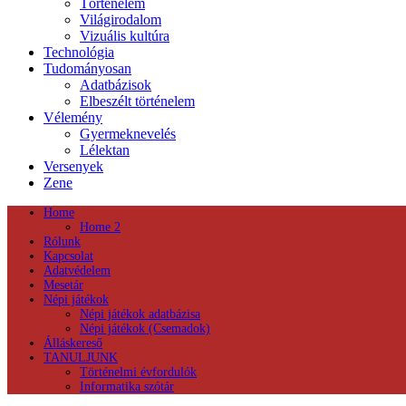
Történelem
Világirodalom
Vizuális kultúra
Technológia
Tudományosan
Adatbázisok
Elbeszélt történelem
Vélemény
Gyermeknevelés
Lélektan
Versenyek
Zene
Home
Home 2
Rólunk
Kapcsolat
Adatvédelem
Mesetár
Népi játékok
Népi játékok adatbázisa
Népi játékok (Csemadok)
Álláskereső
TANULJUNK
Történelmi évfordulók
Informatika szótár