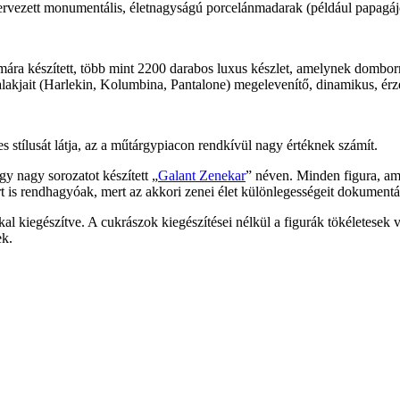
ervezett monumentális, életnagyságú porcelánmadarak (például papagáj
ámára készített, több mint 2200 darabos luxus készlet, amelynek dombo
 alakjait (Harlekin, Kolumbina, Pantalone) megelevenítő, dinamikus, érz
 stílusát látja, az a műtárgypiacon rendkívül nagy értéknek számít.
gy nagy sorozatot készített „
Galant Zenekar
” néven. Minden figura, am
rt is rendhagyóak, mert az akkori zenei élet különlegességeit dokument
l kiegészítve. A cukrászok kiegészítései nélkül a figurák tökéletesek vo
ek.