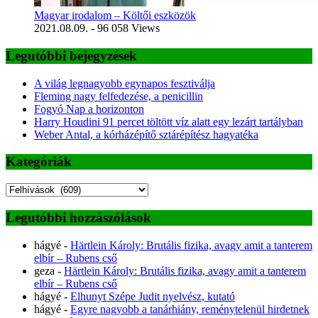
Magyar irodalom – Költői eszközök
2021.08.09.
- 96 058 Views
Legutóbbi bejegyzések
A világ legnagyobb egynapos fesztiválja
Fleming nagy felfedezése, a penicillin
Fogyó Nap a horizonton
Harry Houdini 91 percet töltött víz alatt egy lezárt tartályban
Weber Antal, a kórházépítő sztárépítész hagyatéka
Kategóriák
Kategóriák
Legutóbbi hozzászólások
hágyé
-
Härtlein Károly: Brutális fizika, avagy amit a tanterem
elbír – Rubens cső
geza
-
Härtlein Károly: Brutális fizika, avagy amit a tanterem
elbír – Rubens cső
hágyé
-
Elhunyt Szépe Judit nyelvész, kutató
hágyé
-
Egyre nagyobb a tanárhiány, reménytelenül hirdetnek