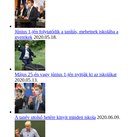
Június 1-jén folytatódik a tanítás, mehetnek iskolába a
gyerekek
2020.05.18.
Május 25-én vagy június 1-jén nyitják ki az iskolákat
2020.05.13.
A tanév utolsó hetére kinyit minden iskola
2020.06.09.