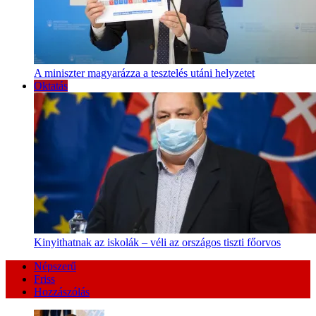
A miniszter magyarázza a tesztelés utáni helyzetet
Oktatás
Kinyithatnak az iskolák – véli az országos tiszti főorvos
Népszerű
Friss
Hozzászólás