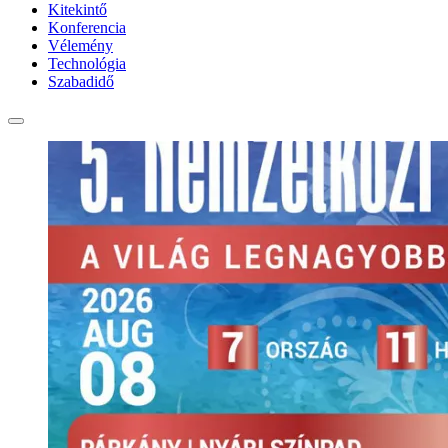
Kitekintő
Konferencia
Vélemény
Technológia
Szabadidő