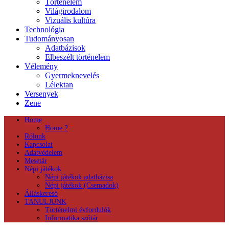
Történelem
Világirodalom
Vizuális kultúra
Technológia
Tudományosan
Adatbázisok
Elbeszélt történelem
Vélemény
Gyermeknevelés
Lélektan
Versenyek
Zene
Home
Home 2
Rólunk
Kapcsolat
Adatvédelem
Mesetár
Népi játékok
Népi játékok adatbázisa
Népi játékok (Csemadok)
Álláskereső
TANULJUNK
Történelmi évfordulók
Informatika szótár