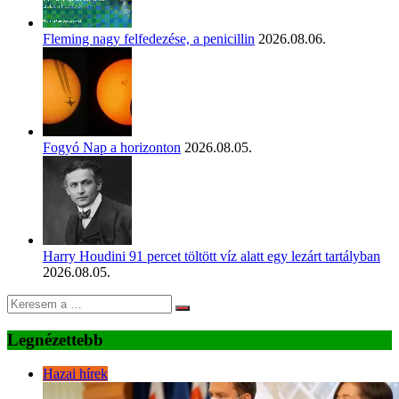
Fleming nagy felfedezése, a penicillin
2026.08.06.
Fogyó Nap a horizonton
2026.08.05.
Harry Houdini 91 percet töltött víz alatt egy lezárt tartályban
2026.08.05.
Legnézettebb
Hazai hírek