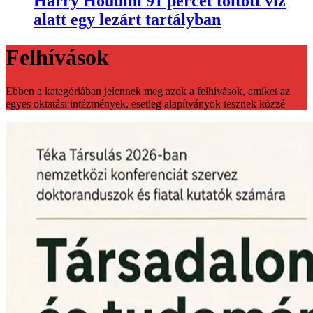
Harry Houdini 91 percet töltött víz
alatt egy lezárt tartályban
Felhívások
Ebben a kategóriában jelennek meg azok a felhívások, amiket az
egyes oktatási intézmények, esetleg alapítványok tesznek közzé