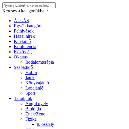
Keresés a kategóriákban:
ÁLLÁS
Egyéb kategória
Felhívások
Hazai hírek
Kitekintő
Konferencia
Közösség
Oktatás
Irodalomterápia
Szabadidő
Hobbi
Játék
Könyvajánló
Lapajánló
Sport
Tanuljunk
Angol nyelv
Biológia
Ének/Zene
Fizika
8. osztály