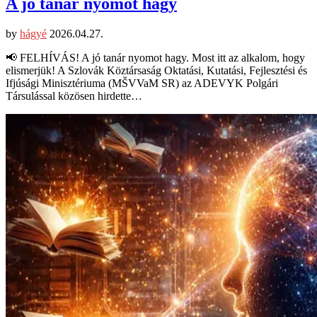
A jó tanár nyomot hagy
by
hágyé
2026.04.27.
📢 FELHÍVÁS! A jó tanár nyomot hagy. Most itt az alkalom, hogy
elismerjük! A Szlovák Köztársaság Oktatási, Kutatási, Fejlesztési és
Ifjúsági Minisztériuma (MŠVVaM SR) az ADEVYK Polgári
Társulással közösen hirdette…