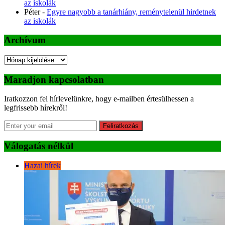
az iskolák
Péter
-
Egyre nagyobb a tanárhiány, reménytelenül hirdetnek
az iskolák
Archívum
Archívum
Maradjon kapcsolatban
Iratkozzon fel hírlevelünkre, hogy e-mailben értesülhessen a
legfrissebb hírekről!
Feliratkozás
Válogatás nélkül
Hazai hírek