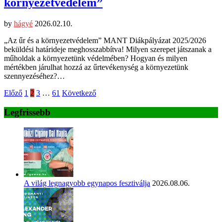
környezetvédelem”
by
hágyé
2026.02.10.
„Az űr és a környezetvédelem” MANT Diákpályázat 2025/2026
beküldési határideje meghosszabbítva! Milyen szerepet játszanak a
műholdak a környezetünk védelmében? Hogyan és milyen
mértékben járulhat hozzá az űrtevékenység a környezetünk
szennyezéséhez?…
Bejegyzések
Előző
1
2
3
…
61
Következő
lapozása
Legfrissebb
A világ legnagyobb egynapos fesztiválja
2026.08.06.