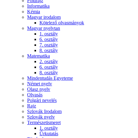
Földrajz
Informatika
Kémia
Magyar irodalom
Kötelező olvasmányok
Magyar nyelvtan
1. osztály
6. osztály
7. osztály
8. osztály
Matematika
2. osztály
6. osztály
8. osztály
Mindentudás Egyeteme
Német nyelv
Olasz nyelv
Olvasás
Polgári nevelés
Rajz
Szlovák Irodalom
Szlovák nyelv
Természetismeret
1. osztály
Űrkutatás