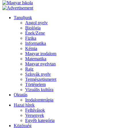
Tanuljunk
Angol nyelv
Biológia
Ének/Zene
Fizika
Informatika
Kémia
Magyar irodalom
Matematika
Magyar nyelvtan
Rajz
Szlovák nyelv
Természetismeret
Történelem
Vizuális kultúra
Oktatás
Irodalomterápia
Hazai hírek
Felhívások
Versenyek
Egyéb kategória
Közösség