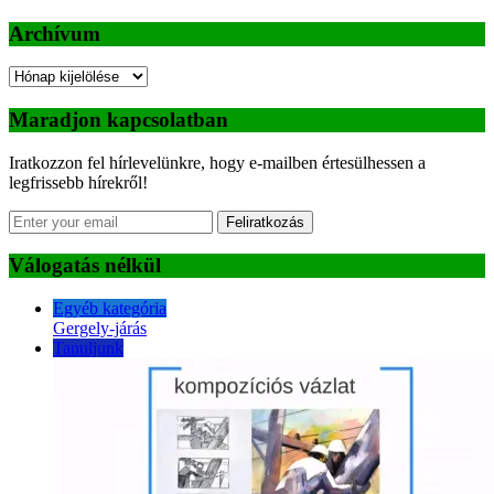
Archívum
Archívum
Maradjon kapcsolatban
Iratkozzon fel hírlevelünkre, hogy e-mailben értesülhessen a
legfrissebb hírekről!
Feliratkozás
Válogatás nélkül
Egyéb kategória
Gergely-járás
Tanuljunk