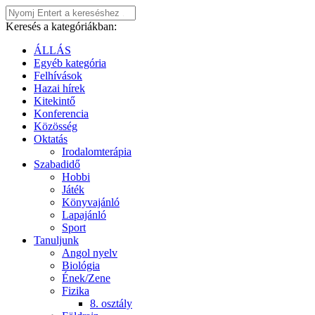
Keresés a kategóriákban:
ÁLLÁS
Egyéb kategória
Felhívások
Hazai hírek
Kitekintő
Konferencia
Közösség
Oktatás
Irodalomterápia
Szabadidő
Hobbi
Játék
Könyvajánló
Lapajánló
Sport
Tanuljunk
Angol nyelv
Biológia
Ének/Zene
Fizika
8. osztály