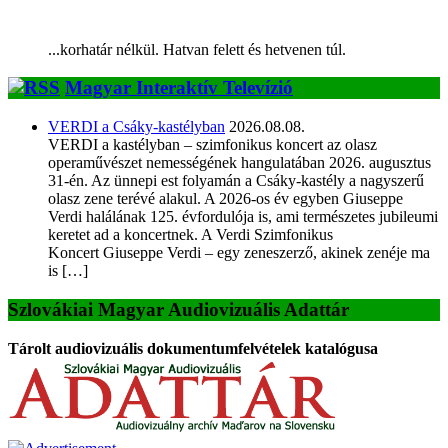
...korhatár nélkül. Hatvan felett és hetvenen túl.
Magyar Interaktív Televízió
VERDI a Csáky-kastélyban
2026.08.08.
VERDI a kastélyban – szimfonikus koncert az olasz
operaművészet nemességének hangulatában 2026. augusztus
31-én. Az ünnepi est folyamán a Csáky-kastély a nagyszerű
olasz zene terévé alakul. A 2026-os év egyben Giuseppe
Verdi halálának 125. évfordulója is, ami természetes jubileumi
keretet ad a koncertnek. A Verdi Szimfonikus
Koncert Giuseppe Verdi – egy zeneszerző, akinek zenéje ma
is […]
Szlovákiai Magyar Audiovizuális Adattár
Tárolt audiovizuális dokumentumfelvételek katalógusa