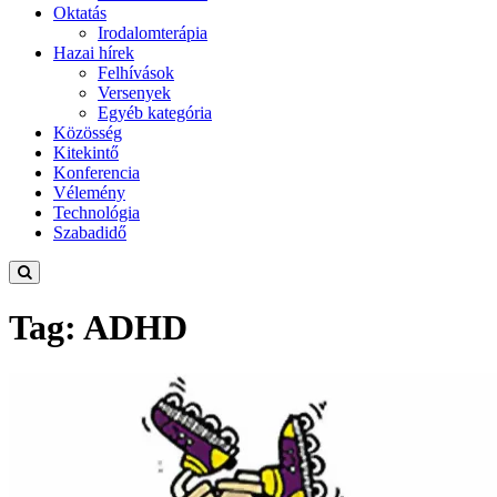
Oktatás
Irodalomterápia
Hazai hírek
Felhívások
Versenyek
Egyéb kategória
Közösség
Kitekintő
Konferencia
Vélemény
Technológia
Szabadidő
Tag: ADHD