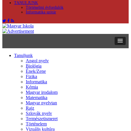
TANULJUNK
Történelmi évfordulók
Informatika szótár
Tanuljunk
Angol nyelv
Biológia
Ének/Zene
Fizika
Informatika
Kémia
Magyar irodalom
Matematika
Magyar nyelvtan
Rajz
Szlovák nyelv
Természetismeret
Történelem
Vizuális kultúra