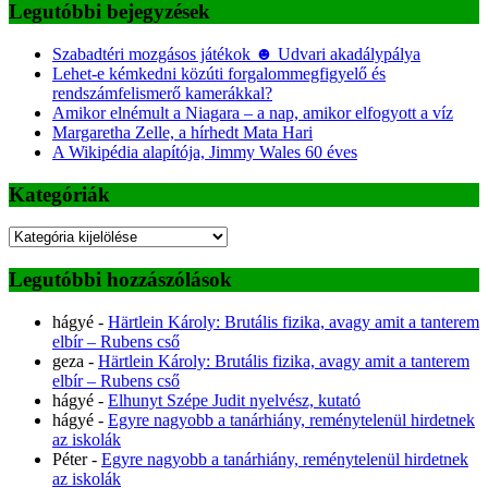
Legutóbbi bejegyzések
Szabadtéri mozgásos játékok ☻ Udvari akadálypálya
Lehet-e kémkedni közúti forgalommegfigyelő és
rendszámfelismerő kamerákkal?
Amikor elnémult a Niagara – a nap, amikor elfogyott a víz
Margaretha Zelle, a hírhedt Mata Hari
A Wikipédia alapítója, Jimmy Wales 60 éves
Kategóriák
Kategóriák
Legutóbbi hozzászólások
hágyé
-
Härtlein Károly: Brutális fizika, avagy amit a tanterem
elbír – Rubens cső
geza
-
Härtlein Károly: Brutális fizika, avagy amit a tanterem
elbír – Rubens cső
hágyé
-
Elhunyt Szépe Judit nyelvész, kutató
hágyé
-
Egyre nagyobb a tanárhiány, reménytelenül hirdetnek
az iskolák
Péter
-
Egyre nagyobb a tanárhiány, reménytelenül hirdetnek
az iskolák