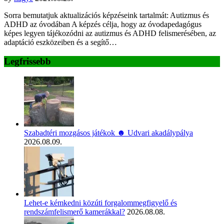
Sorra bemutatjuk aktualizációs képzéseink tartalmát: Autizmus és
ADHD az óvodában A képzés célja, hogy az óvodapedagógus
képes legyen tájékozódni az autizmus és ADHD felismerésében, az
adaptáció eszközeiben és a segítő…
Legfrissebb
Szabadtéri mozgásos játékok ☻ Udvari akadálypálya
2026.08.09.
Lehet-e kémkedni közúti forgalommegfigyelő és
rendszámfelismerő kamerákkal?
2026.08.08.