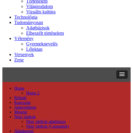
Történelem
Világirodalom
Vizuális kultúra
Technológia
Tudományosan
Adatbázisok
Elbeszélt történelem
Vélemény
Gyermeknevelés
Lélektan
Versenyek
Zene
Home
Home 2
Rólunk
Kapcsolat
Adatvédelem
Mesetár
Népi játékok
Népi játékok adatbázisa
Népi játékok (Csemadok)
Álláskereső