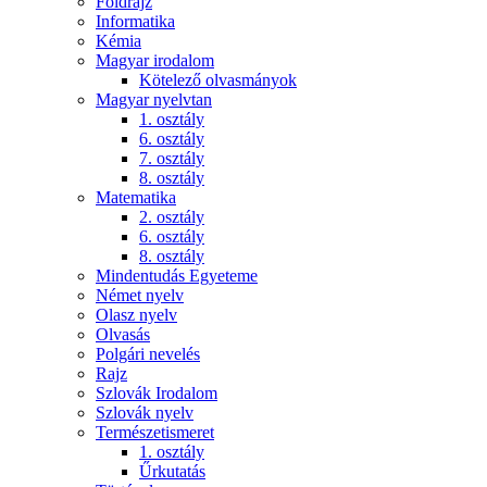
Földrajz
Informatika
Kémia
Magyar irodalom
Kötelező olvasmányok
Magyar nyelvtan
1. osztály
6. osztály
7. osztály
8. osztály
Matematika
2. osztály
6. osztály
8. osztály
Mindentudás Egyeteme
Német nyelv
Olasz nyelv
Olvasás
Polgári nevelés
Rajz
Szlovák Irodalom
Szlovák nyelv
Természetismeret
1. osztály
Űrkutatás