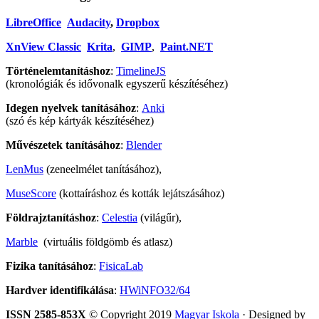
LibreOffice
Audacity
,
Dropbox
XnView Classic
Krita
,
GIMP
,
Paint.NET
Történelemtanításhoz
:
TimelineJS
(kronológiák és idővonalk egyszerű készítéséhez)
Idegen nyelvek tanításához
:
Anki
(szó és kép kártyák készítéséhez)
Művészetek tanításához
:
Blender
LenMus
(zeneelmélet tanításához),
MuseScore
(kottaíráshoz és kották lejátszásához)
Földrajztanításhoz
:
Celestia
(világűr),
Marble
(virtuális földgömb és atlasz)
Fizika tanításához
:
FisicaLab
Hardver identifikálása
:
HWiNFO32/64
ISSN 2585-853X
© Copyright 2019
Magyar Iskola
· Designed by