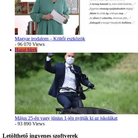
Magyar irodalom – Költői eszközök
- 96 070 Views
Hazai hírek
Május 25-én vagy június 1-jén nyitják ki az iskolákat
- 93 890 Views
Letölthető ingyenes szoftverek