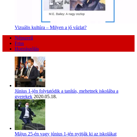
Vizuális kultúra – Milyen a jó vázlat?
Népszerű
Friss
Hozzászólás
Június 1-jén folytatódik a tanítás, mehetnek iskolába a
gyerekek
2020.05.18.
Május 25-én vagy június 1-jén nyitják ki az iskolákat