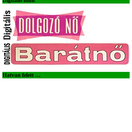
Digitális múlt
Hatvan felett …