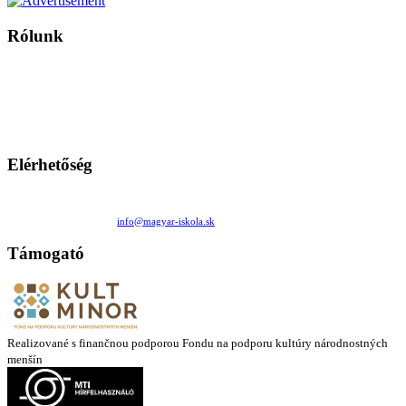
Rólunk
A Magyar Iskola a szlovákiai magyar iskolák, tanárok, szülők és
persze a diákok fóruma
Ezen az oldalon esetenként olyan írások jelennek meg, amelyek a hagyományos iskolafelfogástól eltérő
mintákat népszerűsítenek. Ennek következtében előfordulhat, hogy az idetévedő kiskorú felhasználók
látóköre gyorsabban szélesedik, mint azt a szülők esetleg szeretnék.
Elérhetőség
Családi Kör Egyesület/Združenie rod. kruhov
Medzilaborecká 17, 82101 Bratislava
+421 911 732 190 |
info@magyar-iskola.sk
Támogató
Realizované s finančnou podporou Fondu na podporu kultúry národnostných
menšín