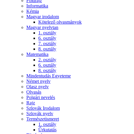
Földrajz
Informatika
Kémia
Magyar irodalom
Kötelező olvasmányok
Magyar nyelvtan
1. osztály
6. osztály
7. osztály
8. osztály
Matematika
2. osztály
6. osztály
8. osztály
Mindentudás Egyeteme
Német nyelv
Olasz nyelv
Olvasás
Polgári nevelés
Rajz
Szlovák Irodalom
Szlovák nyelv
Természetismeret
1. osztály
Űrkutatás