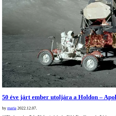
50 éve járt ember utoljára a Holdon – Apo
by
maria
2022.12.07.