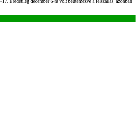
o-17. Eredetileg december 6-ra volt beütemezve a felszállás, azonban