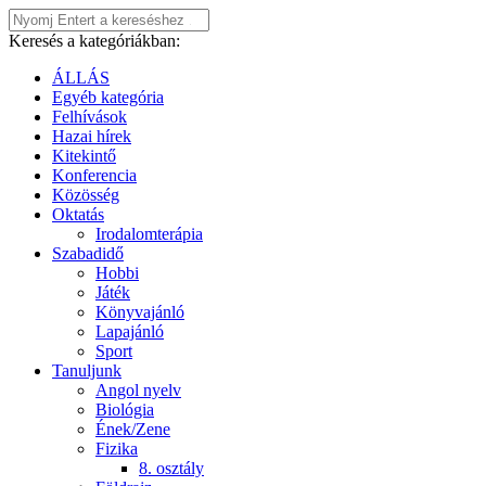
Keresés a kategóriákban:
ÁLLÁS
Egyéb kategória
Felhívások
Hazai hírek
Kitekintő
Konferencia
Közösség
Oktatás
Irodalomterápia
Szabadidő
Hobbi
Játék
Könyvajánló
Lapajánló
Sport
Tanuljunk
Angol nyelv
Biológia
Ének/Zene
Fizika
8. osztály