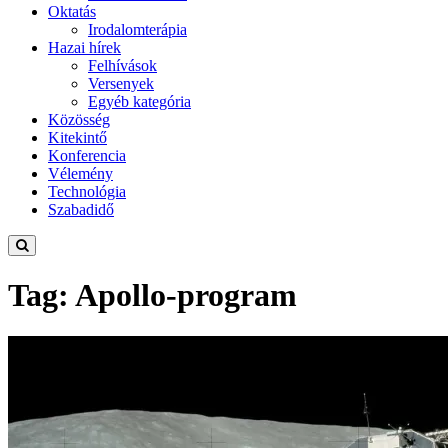
Oktatás
Irodalomterápia
Hazai hírek
Felhívások
Versenyek
Egyéb kategória
Közösség
Kitekintő
Konferencia
Vélemény
Technológia
Szabadidő
Tag: Apollo-program