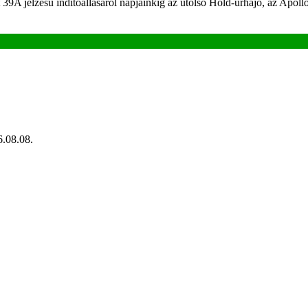
39A jelzésű indítóállásáról napjainkig az utolsó Hold-űrhajó, az Apoll
.08.08.