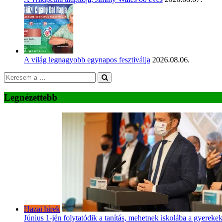
A világ legnagyobb egynapos fesztiválja
2026.08.06.
Legnézettebb
Hazai hírek
Június 1-jén folytatódik a tanítás, mehetnek iskolába a gyereke