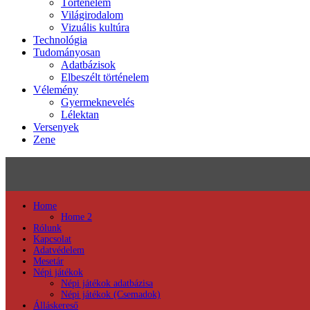
Történelem
Világirodalom
Vizuális kultúra
Technológia
Tudományosan
Adatbázisok
Elbeszélt történelem
Vélemény
Gyermeknevelés
Lélektan
Versenyek
Zene
Home
Home 2
Rólunk
Kapcsolat
Adatvédelem
Mesetár
Népi játékok
Népi játékok adatbázisa
Népi játékok (Csemadok)
Álláskereső