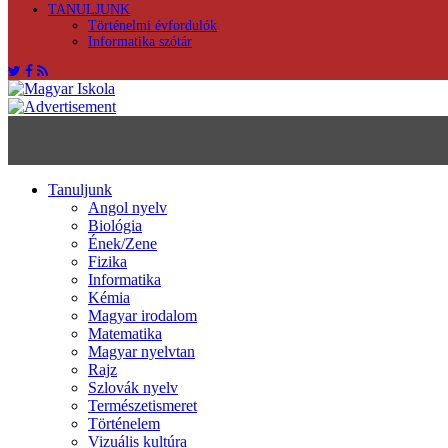
TANULJUNK
Történelmi évfordulók
Informatika szótár
Tanuljunk
Angol nyelv
Biológia
Ének/Zene
Fizika
Informatika
Kémia
Magyar irodalom
Matematika
Magyar nyelvtan
Rajz
Szlovák nyelv
Természetismeret
Történelem
Vizuális kultúra