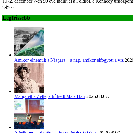
1972. december 7-én 50 éve indult el a Földről, a Kennedy űrközpont 
egy…
Legfrissebb
Amikor elnémult a Niagara – a nap, amikor elfogyott a víz
2026
Margaretha Zelle, a hírhedt Mata Hari
2026.08.07.
A Wikipédia alapítója, Jimmy Wales 60 éves
2026.08.07.