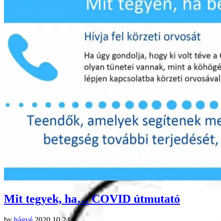
Mit tegyek, ha… COVID útmutató
by
hágyé
2020.10.24.