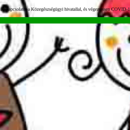
fel a kapcsolatot a Közegészségügyi hivatallal, és végeztessen COVID