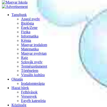
Tanuljunk
Angol nyelv
Biológia
Ének/Zene
Fizika
Informatika
Kémia
Magyar irodalom
Matematika
Magyar nyelvtan
Rajz
Szlovák nyelv
Természetismeret
Történelem
Vizuális kultúra
Oktatás
Irodalomterápia
Hazai hírek
Felhívások
Versenyek
Egyéb kategória
Közösség