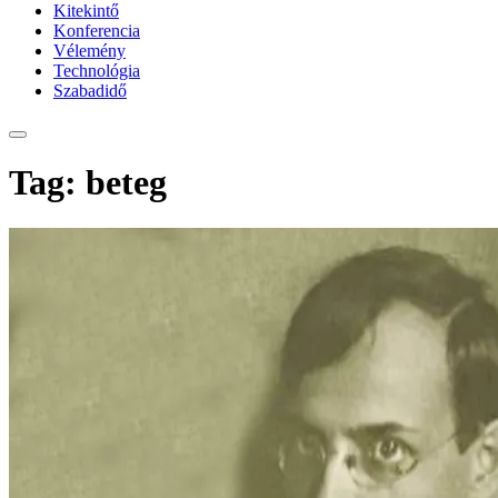
Kitekintő
Konferencia
Vélemény
Technológia
Szabadidő
Tag: beteg