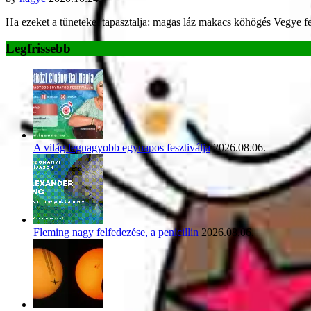
Ha ezeket a tüneteket tapasztalja: magas láz makacs köhögés Vegye 
Legfrissebb
A világ legnagyobb egynapos fesztiválja
2026.08.06.
Fleming nagy felfedezése, a penicillin
2026.08.06.