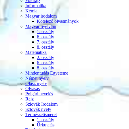
Földrajz
Informatika
Kémia
Magyar irodalom
Kötelező olvasmányok
Magyar nyelvtan
1. osztály
6. osztály
7. osztály
8. osztály
Matematika
2. osztály
6. osztály
8. osztály
Mindentudás Egyeteme
Német nyelv
Olasz nyelv
Olvasás
Polgári nevelés
Rajz
Szlovák Irodalom
Szlovák nyelv
Természetismeret
1. osztály
Űrkutatás