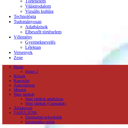
Történelem
Világirodalom
Vizuális kultúra
Technológia
Tudományosan
Adatbázisok
Elbeszélt történelem
Vélemény
Gyermeknevelés
Lélektan
Versenyek
Zene
Home
Home 2
Rólunk
Kapcsolat
Adatvédelem
Mesetár
Népi játékok
Népi játékok adatbázisa
Népi játékok (Csemadok)
Álláskereső
TANULJUNK
Történelmi évfordulók
Informatika szótár