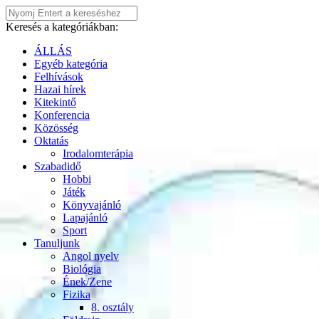
Keresés a kategóriákban:
ÁLLÁS
Egyéb kategória
Felhívások
Hazai hírek
Kitekintő
Konferencia
Közösség
Oktatás
Irodalomterápia
Szabadidő
Hobbi
Játék
Könyvajánló
Lapajánló
Sport
Tanuljunk
Angol nyelv
Biológia
Ének/Zene
Fizika
8. osztály