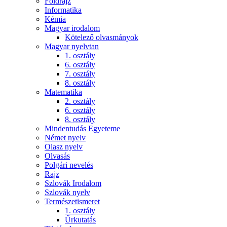
Földrajz
Informatika
Kémia
Magyar irodalom
Kötelező olvasmányok
Magyar nyelvtan
1. osztály
6. osztály
7. osztály
8. osztály
Matematika
2. osztály
6. osztály
8. osztály
Mindentudás Egyeteme
Német nyelv
Olasz nyelv
Olvasás
Polgári nevelés
Rajz
Szlovák Irodalom
Szlovák nyelv
Természetismeret
1. osztály
Űrkutatás