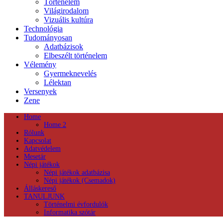
Történelem
Világirodalom
Vizuális kultúra
Technológia
Tudományosan
Adatbázisok
Elbeszélt történelem
Vélemény
Gyermeknevelés
Lélektan
Versenyek
Zene
Home
Home 2
Rólunk
Kapcsolat
Adatvédelem
Mesetár
Népi játékok
Népi játékok adatbázisa
Népi játékok (Csemadok)
Álláskereső
TANULJUNK
Történelmi évfordulók
Informatika szótár