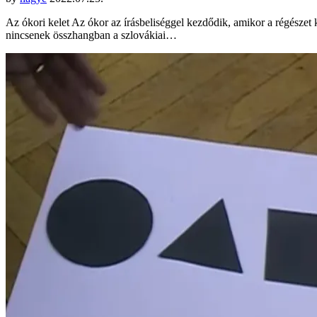
Az ókori kelet Az ókor az írásbeliséggel kezdődik, amikor a régésze
nincsenek összhangban a szlovákiai…