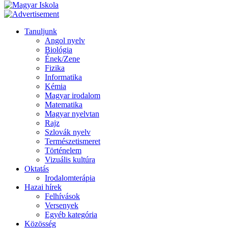
Tanuljunk
Angol nyelv
Biológia
Ének/Zene
Fizika
Informatika
Kémia
Magyar irodalom
Matematika
Magyar nyelvtan
Rajz
Szlovák nyelv
Természetismeret
Történelem
Vizuális kultúra
Oktatás
Irodalomterápia
Hazai hírek
Felhívások
Versenyek
Egyéb kategória
Közösség