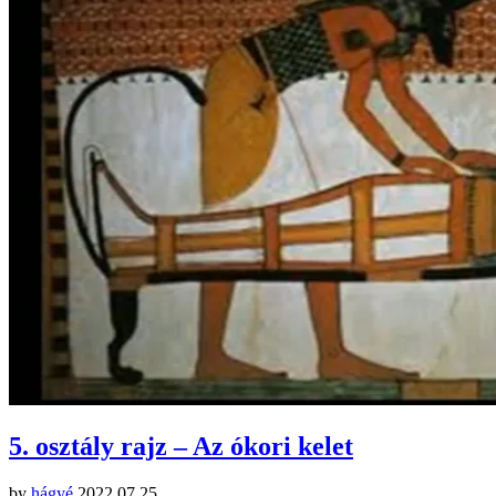
5. osztály rajz – Az ókori kelet
by
hágyé
2022.07.25.