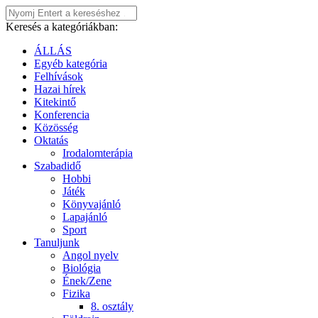
Keresés a kategóriákban:
ÁLLÁS
Egyéb kategória
Felhívások
Hazai hírek
Kitekintő
Konferencia
Közösség
Oktatás
Irodalomterápia
Szabadidő
Hobbi
Játék
Könyvajánló
Lapajánló
Sport
Tanuljunk
Angol nyelv
Biológia
Ének/Zene
Fizika
8. osztály