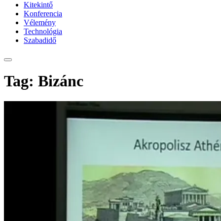
Kitekintő
Konferencia
Vélemény
Technológia
Szabadidő
Tag: Bizánc