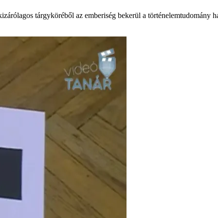
t kizárólagos tárgyköréből az emberiség bekerül a történelemtudomány 