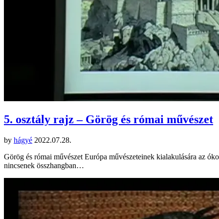
5. osztály rajz – Görög és római művészet
by
hágyé
2022.07.28.
Görög és római művészet Európa művészeteinek kialakulására az ókori
nincsenek összhangban…