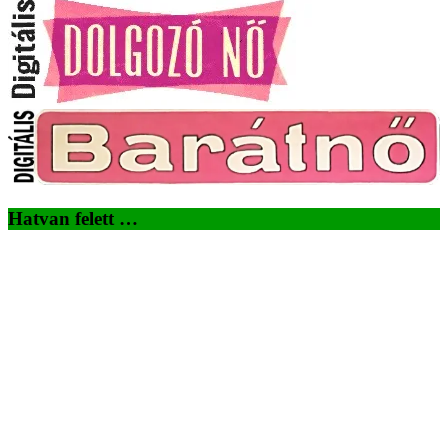
Hatvan felett …