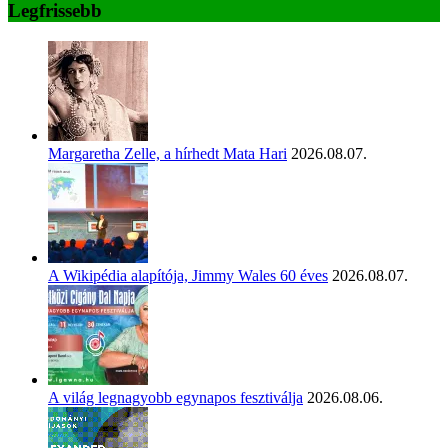
Legfrissebb
Margaretha Zelle, a hírhedt Mata Hari
2026.08.07.
A Wikipédia alapítója, Jimmy Wales 60 éves
2026.08.07.
A világ legnagyobb egynapos fesztiválja
2026.08.06.