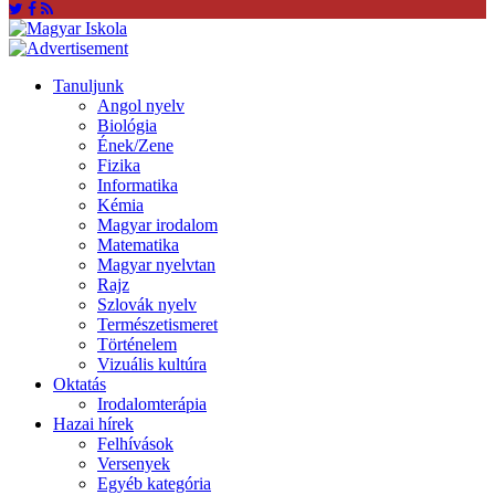
Tanuljunk
Angol nyelv
Biológia
Ének/Zene
Fizika
Informatika
Kémia
Magyar irodalom
Matematika
Magyar nyelvtan
Rajz
Szlovák nyelv
Természetismeret
Történelem
Vizuális kultúra
Oktatás
Irodalomterápia
Hazai hírek
Felhívások
Versenyek
Egyéb kategória