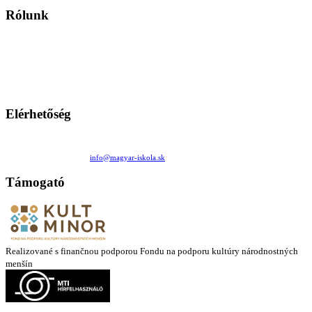
Rólunk
A Magyar Iskola a szlovákiai magyar iskolák, tanárok, szülők és
persze a diákok fóruma
Ezen az oldalon esetenként olyan írások jelennek meg, amelyek a hagyományos iskolafelfogástól eltérő
mintákat népszerűsítenek. Ennek következtében előfordulhat, hogy az idetévedő kiskorú felhasználók
látóköre gyorsabban szélesedik, mint azt a szülők esetleg szeretnék.
Elérhetőség
Családi Kör Egyesület/Združenie rod. kruhov
Medzilaborecká 17, 82101 Bratislava
+421 911 732 190 |
info@magyar-iskola.sk
Támogató
Realizované s finančnou podporou Fondu na podporu kultúry národnostných
menšín