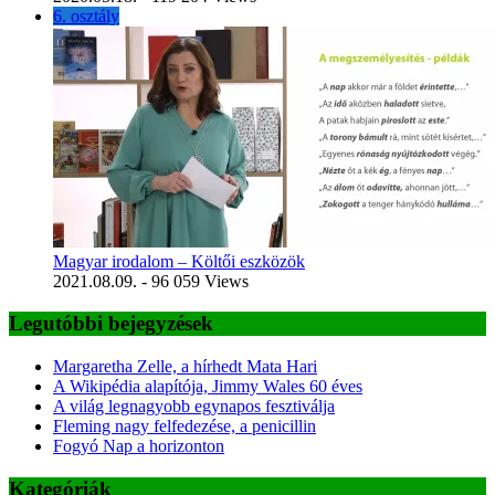
6. osztály
Magyar irodalom – Költői eszközök
2021.08.09.
- 96 059 Views
Legutóbbi bejegyzések
Margaretha Zelle, a hírhedt Mata Hari
A Wikipédia alapítója, Jimmy Wales 60 éves
A világ legnagyobb egynapos fesztiválja
Fleming nagy felfedezése, a penicillin
Fogyó Nap a horizonton
Kategóriák