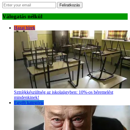
Feliratkozás
Válogatás nélkül
Hazai hírek
Sztrájkkészültség az iskolaügyben: 10%-os béremelést
mindenkinek!
Egyéb kategória