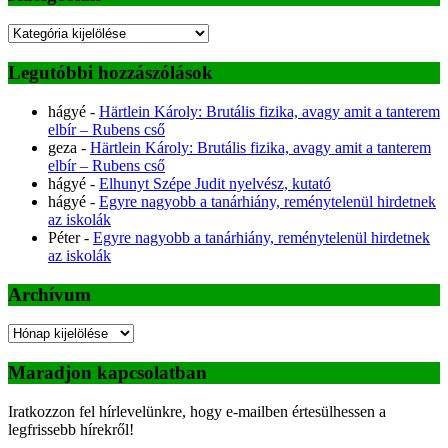
Kategóriák
Legutóbbi hozzászólások
hágyé
-
Härtlein Károly: Brutális fizika, avagy amit a tanterem
elbír – Rubens cső
geza
-
Härtlein Károly: Brutális fizika, avagy amit a tanterem
elbír – Rubens cső
hágyé
-
Elhunyt Szépe Judit nyelvész, kutató
hágyé
-
Egyre nagyobb a tanárhiány, reménytelenül hirdetnek
az iskolák
Péter
-
Egyre nagyobb a tanárhiány, reménytelenül hirdetnek
az iskolák
Archívum
Archívum
Maradjon kapcsolatban
Iratkozzon fel hírlevelünkre, hogy e-mailben értesülhessen a
legfrissebb hírekről!