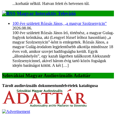
...korhatár nélkül. Hatvan felett és hetvenen túl.
Magyar Interaktív Televízió
100 éve született Rózsás János, „a magyar Szolzsenyicin”
2026.08.06.
100 éve született Rózsás János író, történész, a magyar Gulag-
foglyok krónikása, aki (Lengyel József íróhoz hasonlóan) „a
magyar Szolzsenyicin”-ként is emlegettek. Rózsás János, a
magyar Gulág-irodalom legjelentősebb alkotója mindössze 18
éves volt, amikor szovjet hadifogságba került. Egyik
„állomáshelyén”, egy kazah lágerben találkozott Alekszandr
Szolzsenyicinnel, akivel három évig tartó közös fogságuk
idején barátságot kötött. A két […]
Szlovákiai Magyar Audiovizuális Adattár
Tárolt audiovizuális dokumentumfelvételek katalógusa