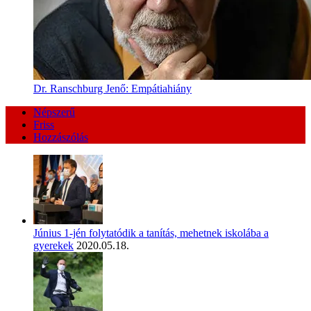
Dr. Ranschburg Jenő: Empátiahiány
Népszerű
Friss
Hozzászólás
Június 1-jén folytatódik a tanítás, mehetnek iskolába a
gyerekek
2020.05.18.