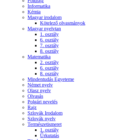
Földrajz
Informatika
Kémia
Magyar irodalom
Kötelező olvasmányok
Magyar nyelvtan
1. osztály
6. osztály
7. osztály
8. osztály
Matematika
2. osztály
6. osztály
8. osztály
Mindentudás Egyeteme
Német nyelv
Olasz nyelv
Olvasás
Polgári nevelés
Rajz
Szlovák Irodalom
Szlovák nyelv
Természetismeret
1. osztály
Űrkutatás