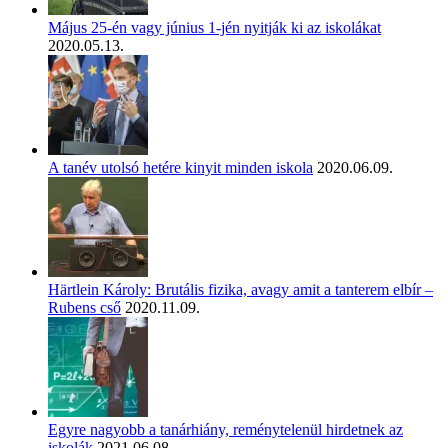
Május 25-én vagy június 1-jén nyitják ki az iskolákat
2020.05.13.
A tanév utolsó hetére kinyit minden iskola
2020.06.09.
Härtlein Károly: Brutális fizika, avagy amit a tanterem elbír –
Rubens cső
2020.11.09.
Egyre nagyobb a tanárhiány, reménytelenül hirdetnek az
iskolák
2021.06.08.