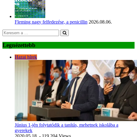
Fleming nagy felfedezése, a penicillin
2026.08.06.
Legnézettebb
Hazai hírek
Június 1-jén folytatódik a tanítás, mehetnek iskolába a
gyerekek
2020.05.18.
- 119 204 Views