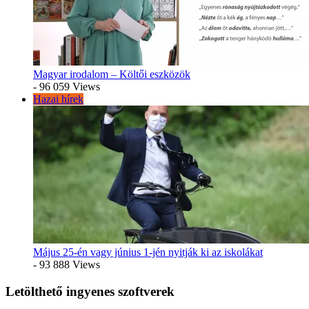
Magyar irodalom – Költői eszközök
- 96 059 Views
Hazai hírek
Május 25-én vagy június 1-jén nyitják ki az iskolákat
- 93 888 Views
Letölthető ingyenes szoftverek