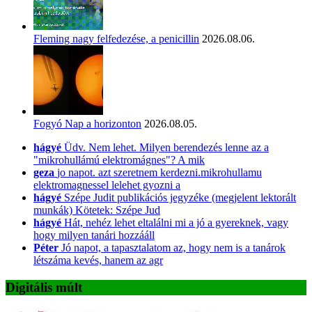
Fleming nagy felfedezése, a penicillin
2026.08.06.
Fogyó Nap a horizonton
2026.08.05.
hágyé
Üdv. Nem lehet. Milyen berendezés lenne az a
"mikrohullámú elektromágnes"? A mik
geza
jo napot. azt szeretnem kerdezni.mikrohullamu
elektromagnessel lelehet gyozni a
hágyé
Szépe Judit publikációs jegyzéke (megjelent lektorált
munkák) Kötetek: Szépe Jud
hágyé
Hát, nehéz lehet eltalálni mi a jó a gyereknek, vagy
hogy milyen tanári hozzááll
Péter
Jó napot, a tapasztalatom az, hogy nem is a tanárok
létszáma kevés, hanem az agr
Digitális múlt