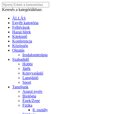
Keresés a kategóriákban:
ÁLLÁS
Egyéb kategória
Felhívások
Hazai hírek
Kitekintő
Konferencia
Közösség
Oktatás
Irodalomterápia
Szabadidő
Hobbi
Játék
Könyvajánló
Lapajánló
Sport
Tanuljunk
Angol nyelv
Biológia
Ének/Zene
Fizika
8. osztály