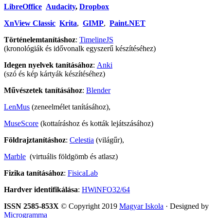
LibreOffice
Audacity
,
Dropbox
XnView Classic
Krita
,
GIMP
,
Paint.NET
Történelemtanításhoz
:
TimelineJS
(kronológiák és idővonalk egyszerű készítéséhez)
Idegen nyelvek tanításához
:
Anki
(szó és kép kártyák készítéséhez)
Művészetek tanításához
:
Blender
LenMus
(zeneelmélet tanításához),
MuseScore
(kottaíráshoz és kották lejátszásához)
Földrajztanításhoz
:
Celestia
(világűr),
Marble
(virtuális földgömb és atlasz)
Fizika tanításához
:
FisicaLab
Hardver identifikálása
:
HWiNFO32/64
ISSN 2585-853X
© Copyright 2019
Magyar Iskola
· Designed by
Microgramma