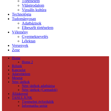
Történelem
Világirodalom
Vizuális kultúra
Technológia
Tudományosan
Adatbázisok
Elbeszélt történelem
Vélemény
Gyermeknevelés
Lélektan
Versenyek
Zene
Home
Home 2
Rólunk
Kapcsolat
Adatvédelem
Mesetár
Népi játékok
Népi játékok adatbázisa
Népi játékok (Csemadok)
Álláskereső
TANULJUNK
Történelmi évfordulók
Informatika szótár