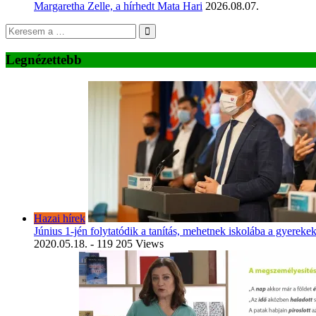
Margaretha Zelle, a hírhedt Mata Hari
2026.08.07.
Legnézettebb
Hazai hírek
Június 1-jén folytatódik a tanítás, mehetnek iskolába a gyereke
2020.05.18.
- 119 205 Views