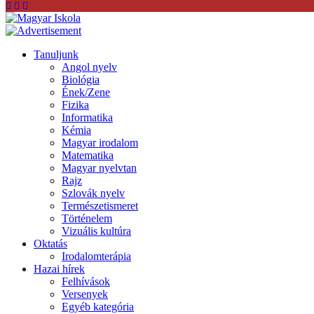
Tanuljunk
Angol nyelv
Biológia
Ének/Zene
Fizika
Informatika
Kémia
Magyar irodalom
Matematika
Magyar nyelvtan
Rajz
Szlovák nyelv
Természetismeret
Történelem
Vizuális kultúra
Oktatás
Irodalomterápia
Hazai hírek
Felhívások
Versenyek
Egyéb kategória