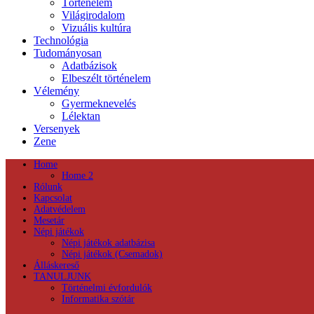
Történelem
Világirodalom
Vizuális kultúra
Technológia
Tudományosan
Adatbázisok
Elbeszélt történelem
Vélemény
Gyermeknevelés
Lélektan
Versenyek
Zene
Home
Home 2
Rólunk
Kapcsolat
Adatvédelem
Mesetár
Népi játékok
Népi játékok adatbázisa
Népi játékok (Csemadok)
Álláskereső
TANULJUNK
Történelmi évfordulók
Informatika szótár