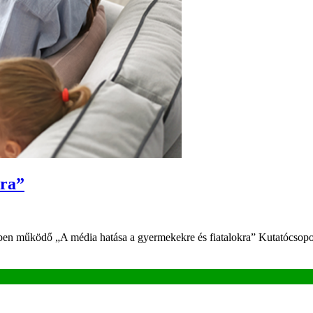
kra”
en működő „A média hatása a gyermekekre és fiatalokra” Kutatócsopor