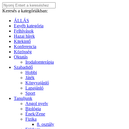
Keresés a kategóriákban:
ÁLLÁS
Egyéb kategória
Felhívások
Hazai hírek
Kitekintő
Konferencia
Közösség
Oktatás
Irodalomterápia
Szabadidő
Hobbi
Játék
Könyvajánló
Lapajánló
Sport
Tanuljunk
Angol nyelv
Biológia
Ének/Zene
Fizika
8. osztály