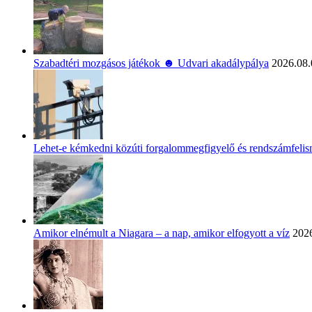
Szabadtéri mozgásos játékok ☻ Udvari akadálypálya
2026.08.
Lehet-e kémkedni közúti forgalommegfigyelő és rendszámfeli
Amikor elnémult a Niagara – a nap, amikor elfogyott a víz
2026