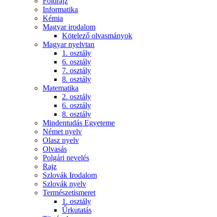
Földrajz
Informatika
Kémia
Magyar irodalom
Kötelező olvasmányok
Magyar nyelvtan
1. osztály
6. osztály
7. osztály
8. osztály
Matematika
2. osztály
6. osztály
8. osztály
Mindentudás Egyeteme
Német nyelv
Olasz nyelv
Olvasás
Polgári nevelés
Rajz
Szlovák Irodalom
Szlovák nyelv
Természetismeret
1. osztály
Űrkutatás