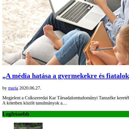
„A média hatása a gyermekekre és fiatalo
by
maria
2020.06.27.
Megjelent a Csíkszeredai Kar Társadalomtudományi Tanszéke keretéb
A kötetben közölt tanulmányok a…
Legfrissebb