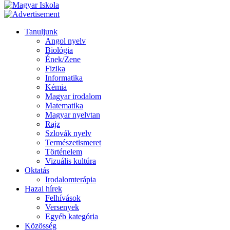
Tanuljunk
Angol nyelv
Biológia
Ének/Zene
Fizika
Informatika
Kémia
Magyar irodalom
Matematika
Magyar nyelvtan
Rajz
Szlovák nyelv
Természetismeret
Történelem
Vizuális kultúra
Oktatás
Irodalomterápia
Hazai hírek
Felhívások
Versenyek
Egyéb kategória
Közösség