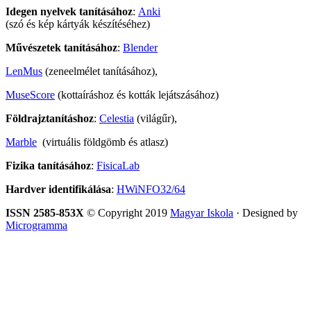
Idegen nyelvek tanításához
:
Anki
(szó és kép kártyák készítéséhez)
Művészetek tanításához
:
Blender
LenMus
(zeneelmélet tanításához),
MuseScore
(kottaíráshoz és kották lejátszásához)
Földrajztanításhoz
:
Celestia
(világűr),
Marble
(virtuális földgömb és atlasz)
Fizika tanításához
:
FisicaLab
Hardver identifikálása
:
HWiNFO32/64
ISSN 2585-853X
© Copyright 2019
Magyar Iskola
· Designed by
Microgramma