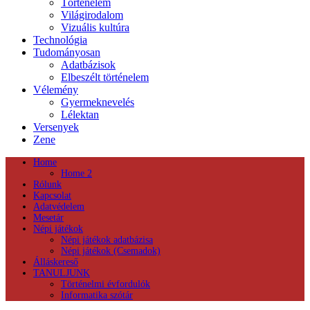
Történelem
Világirodalom
Vizuális kultúra
Technológia
Tudományosan
Adatbázisok
Elbeszélt történelem
Vélemény
Gyermeknevelés
Lélektan
Versenyek
Zene
Home
Home 2
Rólunk
Kapcsolat
Adatvédelem
Mesetár
Népi játékok
Népi játékok adatbázisa
Népi játékok (Csemadok)
Álláskereső
TANULJUNK
Történelmi évfordulók
Informatika szótár