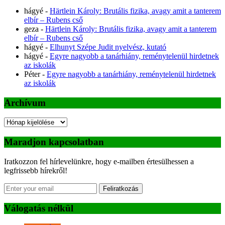
hágyé
-
Härtlein Károly: Brutális fizika, avagy amit a tanterem
elbír – Rubens cső
geza
-
Härtlein Károly: Brutális fizika, avagy amit a tanterem
elbír – Rubens cső
hágyé
-
Elhunyt Szépe Judit nyelvész, kutató
hágyé
-
Egyre nagyobb a tanárhiány, reménytelenül hirdetnek
az iskolák
Péter
-
Egyre nagyobb a tanárhiány, reménytelenül hirdetnek
az iskolák
Archívum
Archívum
Maradjon kapcsolatban
Iratkozzon fel hírlevelünkre, hogy e-mailben értesülhessen a
legfrissebb hírekről!
Feliratkozás
Válogatás nélkül