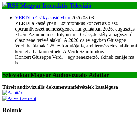
Magyar Interaktív Televízió
VERDI a Csáky-kastélyban
2026.08.08.
VERDI a kastélyban – szimfonikus koncert az olasz
operaművészet nemességének hangulatában 2026. augusztus
31-én. Az ünnepi est folyamán a Csáky-kastély a nagyszerű
olasz zene terévé alakul. A 2026-os év egyben Giuseppe
Verdi halálának 125. évfordulója is, ami természetes jubileumi
keretet ad a koncertnek. A Verdi Szimfonikus
Koncert Giuseppe Verdi – egy zeneszerző, akinek zenéje ma
is […]
Szlovákiai Magyar Audiovizuális Adattár
Tárolt audiovizuális dokumentumfelvételek katalógusa
Rólunk
A Magyar Iskola a szlovákiai magyar iskolák, tanárok, szülők és
persze a diákok fóruma
Ezen az oldalon esetenként olyan írások jelennek meg, amelyek a hagyományos iskolafelfogástól eltérő
mintákat népszerűsítenek. Ennek következtében előfordulhat, hogy az idetévedő kiskorú felhasználók