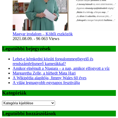
Magyar irodalom – Költői eszközök
2021.08.09.
- 96 063 Views
Legutóbbi bejegyzések
Lehet-e kémkedni közúti forgalommegfigyelő és
rendszámfelismerő kamerákkal?
Amikor elnémult a Niagara – a nap, amikor elfogyott a víz
Margaretha Zelle, a hírhedt Mata Hari
A Wikipédia alapítója, Jimmy Wales 60 éves
A világ legnagyobb egynapos fesztiválja
Kategóriák
Kategóriák
Legutóbbi hozzászólások