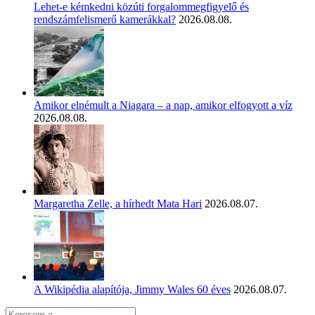
Lehet-e kémkedni közúti forgalommegfigyelő és
rendszámfelismerő kamerákkal?
2026.08.08.
Amikor elnémult a Niagara – a nap, amikor elfogyott a víz
2026.08.08.
Margaretha Zelle, a hírhedt Mata Hari
2026.08.07.
A Wikipédia alapítója, Jimmy Wales 60 éves
2026.08.07.