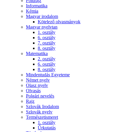
Földrajz
Informatika
Kémia
Magyar irodalom
Kötelező olvasmányok
Magyar nyelvtan
1. osztály
6. osztály
7. osztály
8. osztály
Matematika
2. osztály
6. osztály
8. osztály
Mindentudás Egyeteme
Német nyelv
Olasz nyelv
Olvasás
Polgári nevelés
Rajz
Szlovák Irodalom
Szlovák nyelv
Természetismeret
1. osztály
Űrkutatás