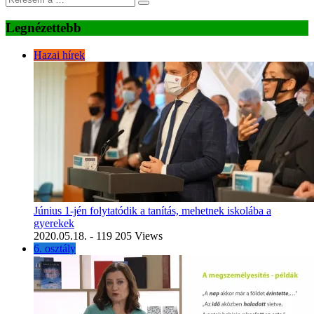
Legnézettebb
Hazai hírek
Június 1-jén folytatódik a tanítás, mehetnek iskolába a
gyerekek
2020.05.18.
- 119 205 Views
6. osztály