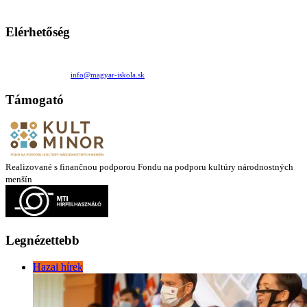
látóköre gyorsabban szélesedik, mint azt a szülők esetleg szeretnék.
Elérhetőség
Családi Kör Egyesület/Združenie rod. kruhov
Medzilaborecká 17, 82101 Bratislava
+421 911 732 190 |
info@magyar-iskola.sk
Támogató
Realizované s finančnou podporou Fondu na podporu kultúry národnostných
menšín
Legnézettebb
Hazai hírek