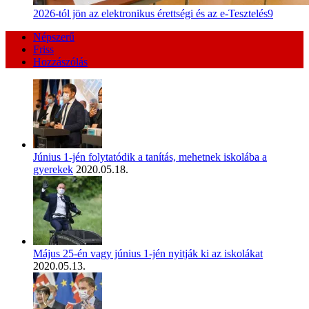
2026-tól jön az elektronikus érettségi és az e-Tesztelés9
Népszerű
Friss
Hozzászólás
Június 1-jén folytatódik a tanítás, mehetnek iskolába a
gyerekek
2020.05.18.
Május 25-én vagy június 1-jén nyitják ki az iskolákat
2020.05.13.