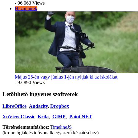
- 96 063 Views
Hazai hírek
Május 25-én vagy június 1-jén nyitják ki az iskolákat
- 93 890 Views
Letölthető ingyenes szoftverek
LibreOffice
Audacity
,
Dropbox
XnView Classic
Krita
,
GIMP
,
Paint.NET
Történelemtanításhoz
:
TimelineJS
(kronológiák és idővonalk egyszerű készítéséhez)