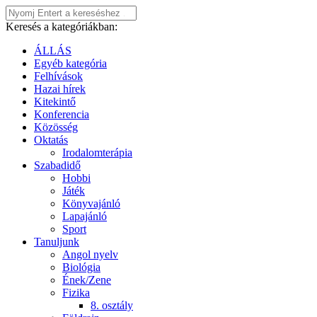
Keresés a kategóriákban:
ÁLLÁS
Egyéb kategória
Felhívások
Hazai hírek
Kitekintő
Konferencia
Közösség
Oktatás
Irodalomterápia
Szabadidő
Hobbi
Játék
Könyvajánló
Lapajánló
Sport
Tanuljunk
Angol nyelv
Biológia
Ének/Zene
Fizika
8. osztály