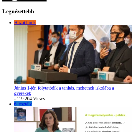
Legnézettebb
Hazai hírek
Június 1-jén folytatódik a tanítás, mehetnek iskolába a
gyerekek
- 119 204 Views
6. osztály