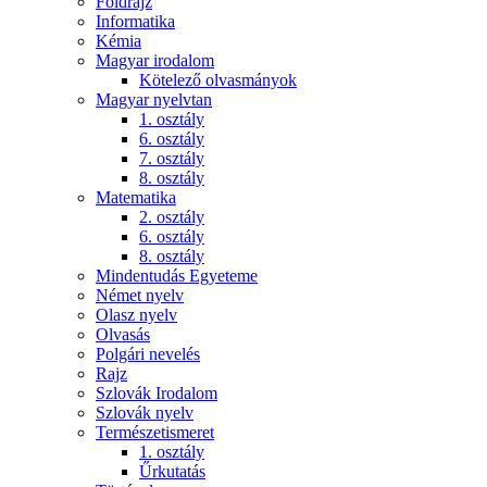
Földrajz
Informatika
Kémia
Magyar irodalom
Kötelező olvasmányok
Magyar nyelvtan
1. osztály
6. osztály
7. osztály
8. osztály
Matematika
2. osztály
6. osztály
8. osztály
Mindentudás Egyeteme
Német nyelv
Olasz nyelv
Olvasás
Polgári nevelés
Rajz
Szlovák Irodalom
Szlovák nyelv
Természetismeret
1. osztály
Űrkutatás