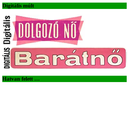
Digitális múlt
Hatvan felett …