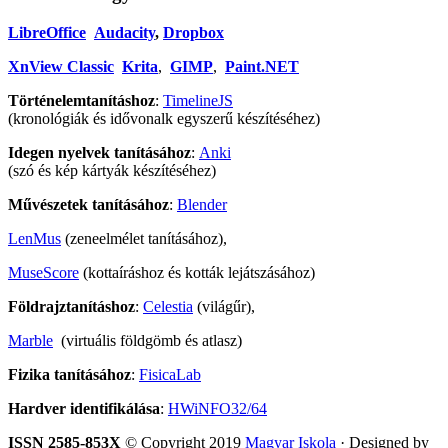
LibreOffice
Audacity
,
Dropbox
XnView Classic
Krita
,
GIMP
,
Paint.NET
Történelemtanításhoz
:
TimelineJS
(kronológiák és idővonalk egyszerű készítéséhez)
Idegen nyelvek tanításához
:
Anki
(szó és kép kártyák készítéséhez)
Művészetek tanításához
:
Blender
LenMus
(zeneelmélet tanításához),
MuseScore
(kottaíráshoz és kották lejátszásához)
Földrajztanításhoz
:
Celestia
(világűr),
Marble
(virtuális földgömb és atlasz)
Fizika tanításához
:
FisicaLab
Hardver identifikálása
:
HWiNFO32/64
ISSN 2585-853X
© Copyright 2019
Magyar Iskola
· Designed by