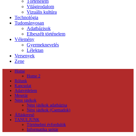
Történelem
Világirodalom
Vizuális kultúra
Technológia
Tudományosan
Adatbázisok
Elbeszélt történelem
Vélemény
Gyermeknevelés
Lélektan
Versenyek
Zene
Home
Home 2
Rólunk
Kapcsolat
Adatvédelem
Mesetár
Népi játékok
Népi játékok adatbázisa
Népi játékok (Csemadok)
Álláskereső
TANULJUNK
Történelmi évfordulók
Informatika szótár