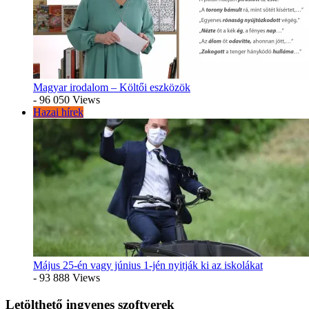
Magyar irodalom – Költői eszközök
- 96 050 Views
Hazai hírek
Május 25-én vagy június 1-jén nyitják ki az iskolákat
- 93 888 Views
Letölthető ingyenes szoftverek