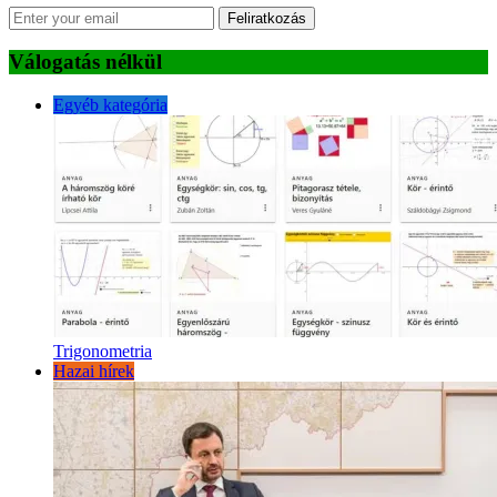
Feliratkozás
Válogatás nélkül
Egyéb kategória
Trigonometria
Hazai hírek