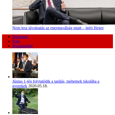
Nem lesz távoktatás az energiaválság miatt – ígéri Heger
Népszerű
Friss
Hozzászólás
Június 1-jén folytatódik a tanítás, mehetnek iskolába a
gyerekek
2020.05.18.