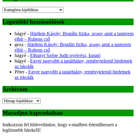
Kategóriák
Legutóbbi hozzászólások
hágyé
-
Härtlein Károly: Brutális fizika, avagy amit a tanterem
elbír – Rubens cső
geza
-
Härtlein Károly: Brutális fizika, avagy amit a tanterem
elbír – Rubens cső
hágyé
-
Elhunyt Szépe Judit nyelvész, kutató
hágyé
-
Egyre nagyobb a tanárhiány, reménytelenül hirdetnek
az iskolák
Péter
-
Egyre nagyobb a tanárhiány, reménytelenül hirdetnek
az iskolák
Archívum
Archívum
Maradjon kapcsolatban
Iratkozzon fel hírlevelünkre, hogy e-mailben értesülhessen a
legfrissebb hírekről!