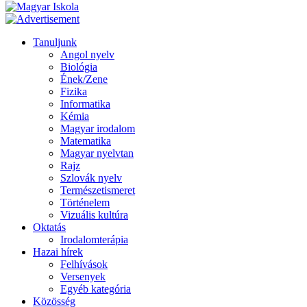
Tanuljunk
Angol nyelv
Biológia
Ének/Zene
Fizika
Informatika
Kémia
Magyar irodalom
Matematika
Magyar nyelvtan
Rajz
Szlovák nyelv
Természetismeret
Történelem
Vizuális kultúra
Oktatás
Irodalomterápia
Hazai hírek
Felhívások
Versenyek
Egyéb kategória
Közösség