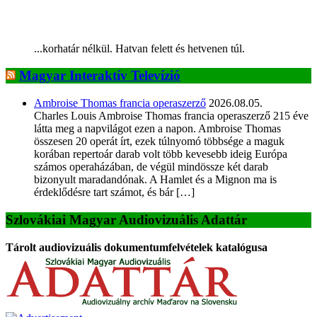
...korhatár nélkül. Hatvan felett és hetvenen túl.
Magyar Interaktív Televízió
Ambroise Thomas francia operaszerző
2026.08.05.
Charles Louis Ambroise Thomas francia operaszerző 215 éve
látta meg a napvilágot ezen a napon. Ambroise Thomas
összesen 20 operát írt, ezek túlnyomó többsége a maguk
korában repertoár darab volt több kevesebb ideig Európa
számos operaházában, de végül mindössze két darab
bizonyult maradandónak. A Hamlet és a Mignon ma is
érdeklődésre tart számot, és bár […]
Szlovákiai Magyar Audiovizuális Adattár
Tárolt audiovizuális dokumentumfelvételek katalógusa