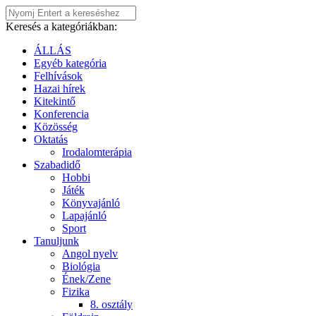
Keresés a kategóriákban:
ÁLLÁS
Egyéb kategória
Felhívások
Hazai hírek
Kitekintő
Konferencia
Közösség
Oktatás
Irodalomterápia
Szabadidő
Hobbi
Játék
Könyvajánló
Lapajánló
Sport
Tanuljunk
Angol nyelv
Biológia
Ének/Zene
Fizika
8. osztály