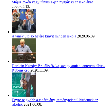
Május 25-én vagy június 1-jén nyitják ki az iskolákat
2020.05.13.
A tanév utolsó hetére kinyit minden iskola
2020.06.09.
Härtlein Károly: Brutális fizika, avagy amit a tanterem elbír –
Rubens cső
2020.11.09.
Egyre nagyobb a tanárhiány, reménytelenül hirdetnek az
iskolák
2021.06.08.