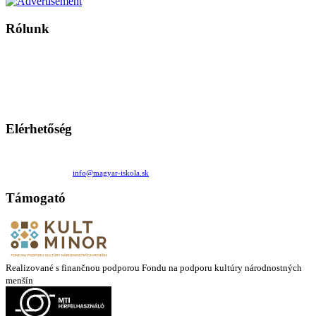
Rólunk
A Magyar Iskola a szlovákiai magyar iskolák, tanárok, szülők és
persze a diákok fóruma
Ezen az oldalon esetenként olyan írások jelennek meg, amelyek a hagyományos iskolafelfogástól eltérő
mintákat népszerűsítenek. Ennek következtében előfordulhat, hogy az idetévedő kiskorú felhasználók
látóköre gyorsabban szélesedik, mint azt a szülők esetleg szeretnék.
Elérhetőség
Családi Kör Egyesület/Združenie rod. kruhov
Medzilaborecká 17, 82101 Bratislava
+421 911 732 190 |
info@magyar-iskola.sk
Támogató
Realizované s finančnou podporou Fondu na podporu kultúry národnostných
menšín