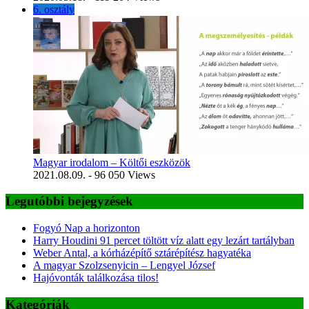
6. osztály
Magyar irodalom – Költői eszközök
2021.08.09.
- 96 050 Views
Legutóbbi bejegyzések
Fogyó Nap a horizonton
Harry Houdini 91 percet töltött víz alatt egy lezárt tartályban
Weber Antal, a kórházépítő sztárépítész hagyatéka
A magyar Szolzsenyicin – Lengyel József
Hajóvonták találkozása tilos!
Kategóriák