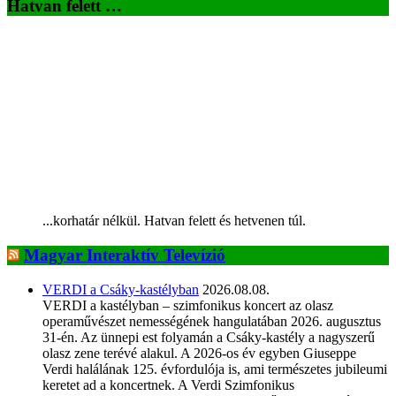
Hatvan felett …
...korhatár nélkül. Hatvan felett és hetvenen túl.
Magyar Interaktív Televízió
VERDI a Csáky-kastélyban
2026.08.08.
VERDI a kastélyban – szimfonikus koncert az olasz
operaművészet nemességének hangulatában 2026. augusztus
31-én. Az ünnepi est folyamán a Csáky-kastély a nagyszerű
olasz zene terévé alakul. A 2026-os év egyben Giuseppe
Verdi halálának 125. évfordulója is, ami természetes jubileumi
keretet ad a koncertnek. A Verdi Szimfonikus