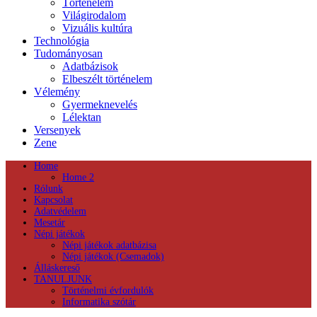
Történelem
Világirodalom
Vizuális kultúra
Technológia
Tudományosan
Adatbázisok
Elbeszélt történelem
Vélemény
Gyermeknevelés
Lélektan
Versenyek
Zene
Home
Home 2
Rólunk
Kapcsolat
Adatvédelem
Mesetár
Népi játékok
Népi játékok adatbázisa
Népi játékok (Csemadok)
Álláskereső
TANULJUNK
Történelmi évfordulók
Informatika szótár