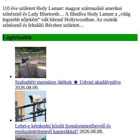
110 éve született Hedy Lamarr: magyar származású amerikai
színésznő és Lady Bluetooth… A filmdíva Hedy Lamarr a „világ
legszebb nőjeként” vált híressé Hollywoodban. Az osztrák
színésznő és feltaláló Bécsben született…
Legfrissebb
Szabadtéri mozgásos játékok ☻ Udvari akadálypálya
2026.08.09.
Lehet-e kémkedni közúti forgalommegfigyelő és
rendszámfelismerő kamerákkal?
2026.08.08.