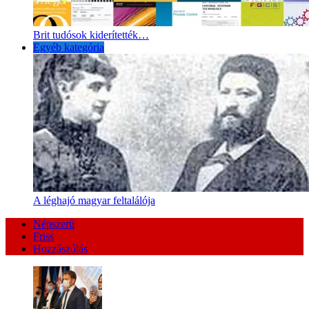
Brit tudósok kiderítették…
Egyéb kategória
A léghajó magyar feltalálója
Népszerű
Friss
Hozzászólás