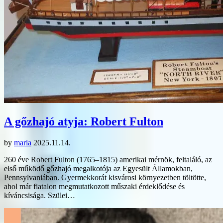
A gőzhajó atyja: Robert Fulton
by
maria
2025.11.14.
260 éve Robert Fulton (1765–1815) amerikai mérnök, feltaláló, az
első működő gőzhajó megalkotója az Egyesült Államokban,
Pennsylvaniában. Gyermekkorát kisvárosi környezetben töltötte,
ahol már fiatalon megmutatkozott műszaki érdeklődése és
kíváncsisága. Szülei…