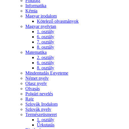
Földrajz
Informatika
Kémia
Magyar irodalom
Kötelező olvasmányok
Magyar nyelvtan
1. osztály
6. osztály
7. osztály
8. osztály
Matematika
2. osztály
6. osztály
8. osztály
Mindentudás Egyeteme
Német nyelv
Olasz nyelv
Olvasás
Polgári nevelés
Rajz
Szlovák Irodalom
Szlovák nyelv
Természetismeret
1. osztály
Űrkutatás