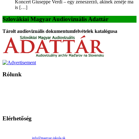
Koncert Giuseppe Verdi – egy zeneszerző, akinek zenéje ma
is […]
Szlovákiai Magyar Audiovizuális Adattár
Tárolt audiovizuális dokumentumfelvételek katalógusa
Rólunk
A Magyar Iskola a szlovákiai magyar iskolák, tanárok, szülők és
persze a diákok fóruma
Ezen az oldalon esetenként olyan írások jelennek meg, amelyek a hagyományos iskolafelfogástól eltérő
mintákat népszerűsítenek. Ennek következtében előfordulhat, hogy az idetévedő kiskorú felhasználók
látóköre gyorsabban szélesedik, mint azt a szülők esetleg szeretnék.
Elérhetőség
Családi Kör Egyesület/Združenie rod. kruhov
Medzilaborecká 17, 82101 Bratislava
+421 911 732 190 |
info@magyar-iskola.sk