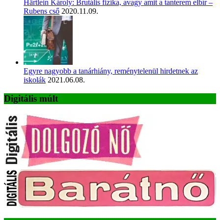
Härtlein Károly: Brutális fizika, avagy amit a tanterem elbír –
Rubens cső
2020.11.09.
Egyre nagyobb a tanárhiány, reménytelenül hirdetnek az
iskolák
2021.06.08.
Digitális múlt