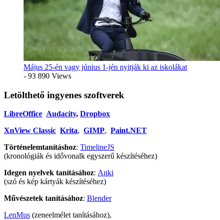
Május 25-én vagy június 1-jén nyitják ki az iskolákat
- 93 890 Views
Letölthető ingyenes szoftverek
LibreOffice
Audacity
,
Dropbox
XnView Classic
Krita
,
GIMP
,
Paint.NET
Történelemtanításhoz
:
TimelineJS
(kronológiák és idővonalk egyszerű készítéséhez)
Idegen nyelvek tanításához
:
Anki
(szó és kép kártyák készítéséhez)
Művészetek tanításához
:
Blender
LenMus
(zeneelmélet tanításához),