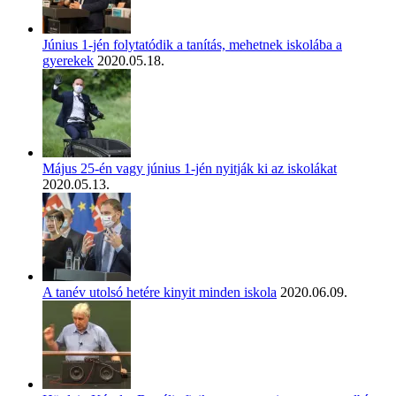
Június 1-jén folytatódik a tanítás, mehetnek iskolába a
gyerekek
2020.05.18.
Május 25-én vagy június 1-jén nyitják ki az iskolákat
2020.05.13.
A tanév utolsó hetére kinyit minden iskola
2020.06.09.