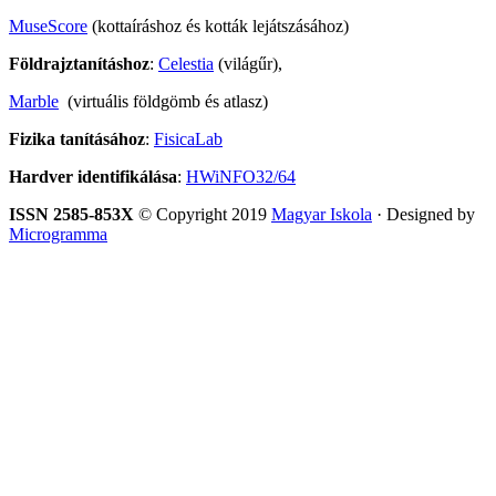
MuseScore
(kottaíráshoz és kották lejátszásához)
Földrajztanításhoz
:
Celestia
(világűr),
Marble
(virtuális földgömb és atlasz)
Fizika tanításához
:
FisicaLab
Hardver identifikálása
:
HWiNFO32/64
ISSN 2585-853X
© Copyright 2019
Magyar Iskola
· Designed by
Microgramma