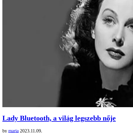
Lady Bluetooth, a világ legszebb nője
by
maria
2023.11.09.