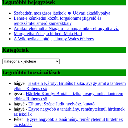
Legutóbbi bejegyzések
Szabadtéri mozgásos játékok ☻ Udvari akadálypálya
Lehet-e kémkedni közúti forgalommegfigyelő és
rendszámfelismerő kamerákkal?
Amikor elnémult a Niagara – a nap, amikor elfogyott a víz
Margaretha Zelle, a hírhedt Mata Hari
A Wikipédia alapítója, Jimmy Wales 60 éves
Kategóriák
Kategóriák
Legutóbbi hozzászólások
hágyé
-
Härtlein Károly: Brutális fizika, avagy amit a tanterem
elbír – Rubens cső
geza
-
Härtlein Károly: Brutális fizika, avagy amit a tanterem
elbír – Rubens cső
hágyé
-
Elhunyt Szépe Judit nyelvész, kutató
hágyé
-
Egyre nagyobb a tanárhiány, reménytelenül hirdetnek
az iskolák
Péter
-
Egyre nagyobb a tanárhiány, reménytelenül hirdetnek
az iskolák