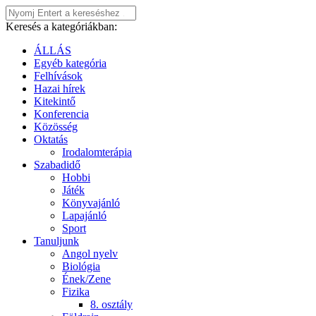
Keresés a kategóriákban:
ÁLLÁS
Egyéb kategória
Felhívások
Hazai hírek
Kitekintő
Konferencia
Közösség
Oktatás
Irodalomterápia
Szabadidő
Hobbi
Játék
Könyvajánló
Lapajánló
Sport
Tanuljunk
Angol nyelv
Biológia
Ének/Zene
Fizika
8. osztály