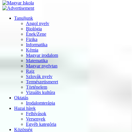
Tanuljunk
Angol nyelv
Biológia
Ének/Zene
Fizika
Informatika
Kémia
Magyar irodalom
Matematika
Magyar nyelvtan
Rajz
Szlovák nyelv
Természetismeret
Történelem
Vizuális kultúra
Oktatás
Irodalomterápia
Hazai hírek
Felhívások
Versenyek
Egyéb kategória
Közösség