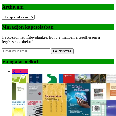
Archívum
Archívum
Maradjon kapcsolatban
Iratkozzon fel hírlevelünkre, hogy e-mailben értesülhessen a
legfrissebb hírekről!
Feliratkozás
Válogatás nélkül
Kitekintő