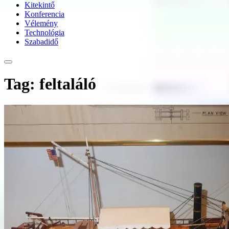
Kitekintő
Konferencia
Vélemény
Technológia
Szabadidő
Tag: feltaláló