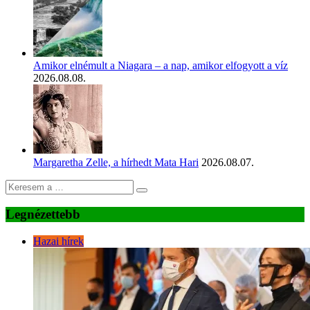
Amikor elnémult a Niagara – a nap, amikor elfogyott a víz
2026.08.08.
Margaretha Zelle, a hírhedt Mata Hari
2026.08.07.
Legnézettebb
Hazai hírek