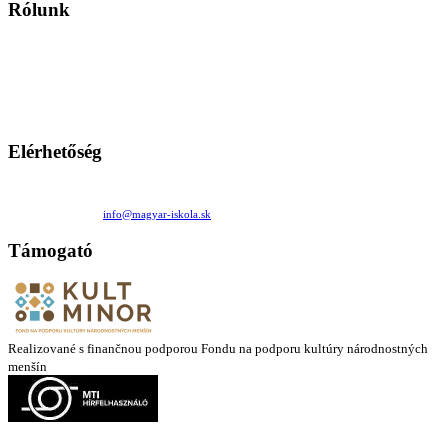
Rólunk
A Magyar Iskola a szlovákiai magyar iskolák, tanárok, szülők és
persze a diákok fóruma
Ezen az oldalon esetenként olyan írások jelennek meg, amelyek a hagyományos iskolafelfogástól eltérő
mintákat népszerűsítenek. Ennek következtében előfordulhat, hogy az idetévedő kiskorú felhasználók
látóköre gyorsabban szélesedik, mint azt a szülők esetleg szeretnék.
Elérhetőség
Családi Kör Egyesület/Združenie rod. kruhov
Medzilaborecká 17, 82101 Bratislava
+421 911 732 190 |
info@magyar-iskola.sk
Támogató
Realizované s finančnou podporou Fondu na podporu kultúry národnostných
menšín