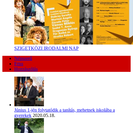
SZIGETKÖZI IRODALMI NAP
Népszerű
Friss
Hozzászólás
Június 1-jén folytatódik a tanítás, mehetnek iskolába a
gyerekek
2020.05.18.