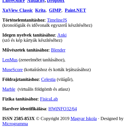
LibreOffice
Audacity
,
Dropbox
XnView Classic
Krita
,
GIMP
,
Paint.NET
Történelemtanításhoz
:
TimelineJS
(kronológiák és idővonalk egyszerű készítéséhez)
Idegen nyelvek tanításához
:
Anki
(szó és kép kártyák készítéséhez)
Művészetek tanításához
:
Blender
LenMus
(zeneelmélet tanításához),
MuseScore
(kottaíráshoz és kották lejátszásához)
Földrajztanításhoz
:
Celestia
(világűr),
Marble
(virtuális földgömb és atlasz)
Fizika tanításához
:
FisicaLab
Hardver identifikálása
:
HWiNFO32/64
ISSN 2585-853X
© Copyright 2019
Magyar Iskola
· Designed by
Microgramma