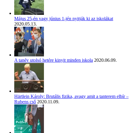
Május 25-én vagy június 1-jén nyitják ki az iskolákat
2020.05.13.
A tanév utolsó hetére kinyit minden iskola
2020.06.09.
Härtlein Károly: Brutális fizika, avagy amit a tanterem elbír –
Rubens cső
2020.11.09.