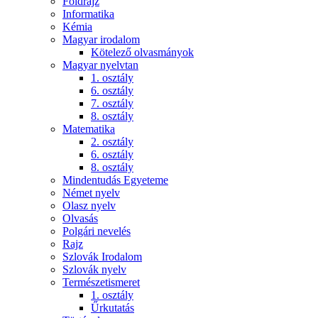
Földrajz
Informatika
Kémia
Magyar irodalom
Kötelező olvasmányok
Magyar nyelvtan
1. osztály
6. osztály
7. osztály
8. osztály
Matematika
2. osztály
6. osztály
8. osztály
Mindentudás Egyeteme
Német nyelv
Olasz nyelv
Olvasás
Polgári nevelés
Rajz
Szlovák Irodalom
Szlovák nyelv
Természetismeret
1. osztály
Űrkutatás