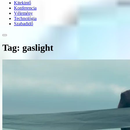
Kitekintő
Konferencia
Vélemény
Technológia
Szabadidő
Tag: gaslight