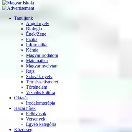
Tanuljunk
Angol nyelv
Biológia
Ének/Zene
Fizika
Informatika
Kémia
Magyar irodalom
Matematika
Magyar nyelvtan
Rajz
Szlovák nyelv
Természetismeret
Történelem
Vizuális kultúra
Oktatás
Irodalomterápia
Hazai hírek
Felhívások
Versenyek
Egyéb kategória
Közösség