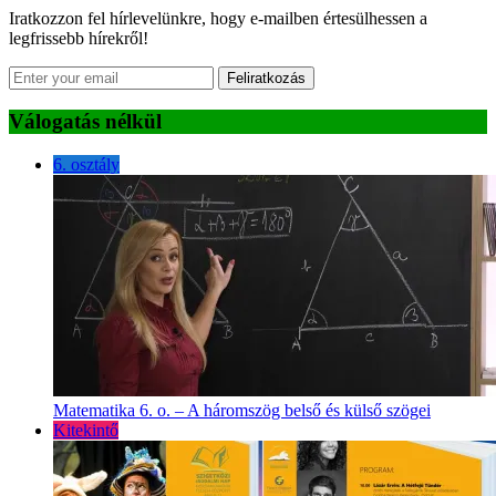
Iratkozzon fel hírlevelünkre, hogy e-mailben értesülhessen a
legfrissebb hírekről!
Feliratkozás
Válogatás nélkül
6. osztály
Matematika 6. o. – A háromszög belső és külső szögei
Kitekintő