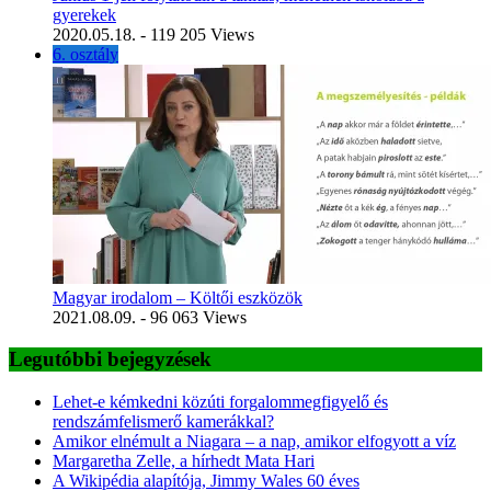
gyerekek
2020.05.18.
- 119 205 Views
6. osztály
Magyar irodalom – Költői eszközök
2021.08.09.
- 96 063 Views
Legutóbbi bejegyzések
Lehet-e kémkedni közúti forgalommegfigyelő és
rendszámfelismerő kamerákkal?
Amikor elnémult a Niagara – a nap, amikor elfogyott a víz
Margaretha Zelle, a hírhedt Mata Hari
A Wikipédia alapítója, Jimmy Wales 60 éves