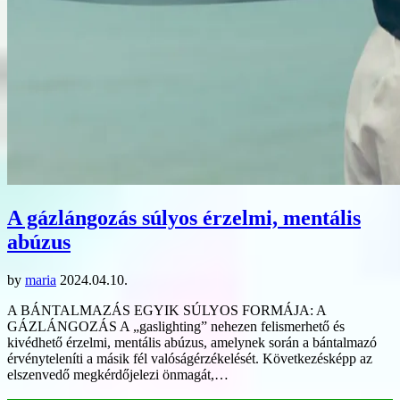
A gázlángozás súlyos érzelmi, mentális
abúzus
by
maria
2024.04.10.
A BÁNTALMAZÁS EGYIK SÚLYOS FORMÁJA: A
GÁZLÁNGOZÁS A „gaslighting” nehezen felismerhető és
kivédhető érzelmi, mentális abúzus, amelynek során a bántalmazó
érvényteleníti a másik fél valóságérzékelését. Következésképp az
elszenvedő megkérdőjelezi önmagát,…