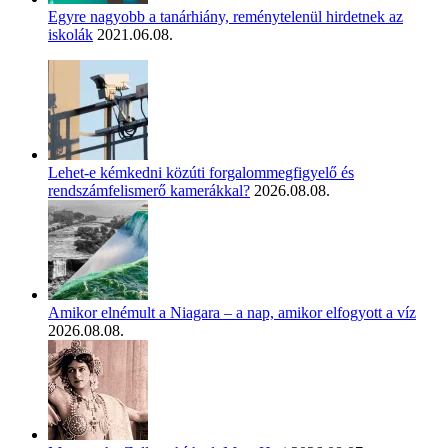
Egyre nagyobb a tanárhiány, reménytelenül hirdetnek az
iskolák
2021.06.08.
Lehet-e kémkedni közúti forgalommegfigyelő és
rendszámfelismerő kamerákkal?
2026.08.08.
Amikor elnémult a Niagara – a nap, amikor elfogyott a víz
2026.08.08.