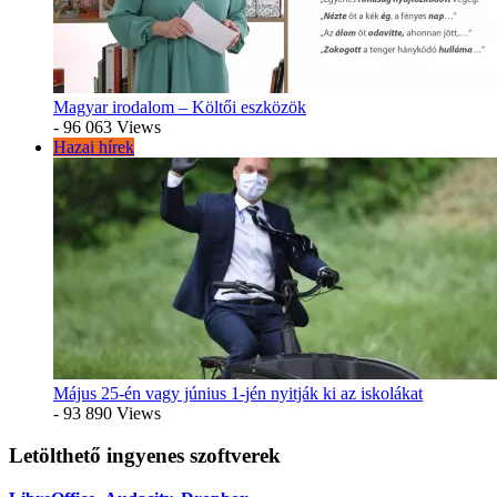
Magyar irodalom – Költői eszközök
- 96 063 Views
Hazai hírek
Május 25-én vagy június 1-jén nyitják ki az iskolákat
- 93 890 Views
Letölthető ingyenes szoftverek