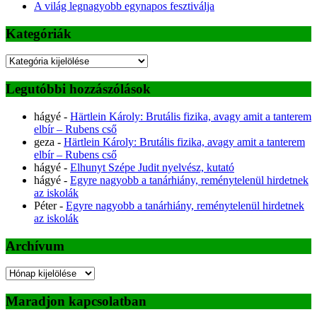
A világ legnagyobb egynapos fesztiválja
Kategóriák
Kategóriák
Legutóbbi hozzászólások
hágyé
-
Härtlein Károly: Brutális fizika, avagy amit a tanterem
elbír – Rubens cső
geza
-
Härtlein Károly: Brutális fizika, avagy amit a tanterem
elbír – Rubens cső
hágyé
-
Elhunyt Szépe Judit nyelvész, kutató
hágyé
-
Egyre nagyobb a tanárhiány, reménytelenül hirdetnek
az iskolák
Péter
-
Egyre nagyobb a tanárhiány, reménytelenül hirdetnek
az iskolák
Archívum
Archívum
Maradjon kapcsolatban