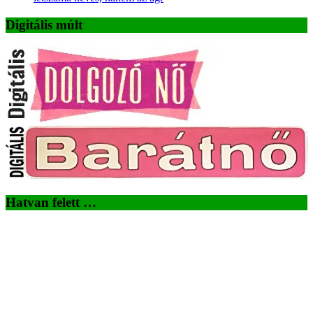
Digitális múlt
Hatvan felett …