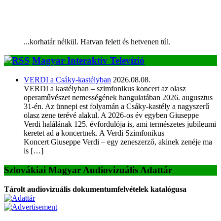
...korhatár nélkül. Hatvan felett és hetvenen túl.
Magyar Interaktív Televízió
VERDI a Csáky-kastélyban
2026.08.08.
VERDI a kastélyban – szimfonikus koncert az olasz
operaművészet nemességének hangulatában 2026. augusztus
31-én. Az ünnepi est folyamán a Csáky-kastély a nagyszerű
olasz zene terévé alakul. A 2026-os év egyben Giuseppe
Verdi halálának 125. évfordulója is, ami természetes jubileumi
keretet ad a koncertnek. A Verdi Szimfonikus
Koncert Giuseppe Verdi – egy zeneszerző, akinek zenéje ma
is […]
Szlovákiai Magyar Audiovizuális Adattár
Tárolt audiovizuális dokumentumfelvételek katalógusa