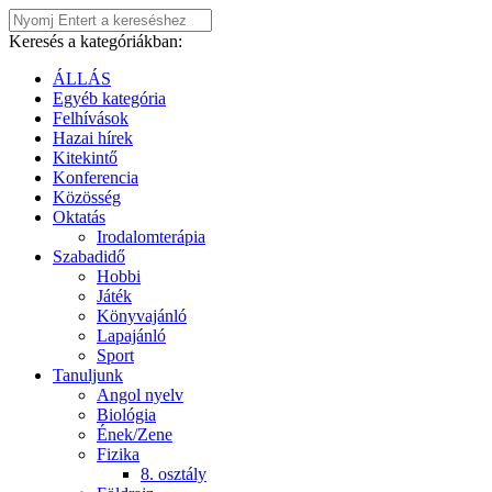
Keresés a kategóriákban:
ÁLLÁS
Egyéb kategória
Felhívások
Hazai hírek
Kitekintő
Konferencia
Közösség
Oktatás
Irodalomterápia
Szabadidő
Hobbi
Játék
Könyvajánló
Lapajánló
Sport
Tanuljunk
Angol nyelv
Biológia
Ének/Zene
Fizika
8. osztály