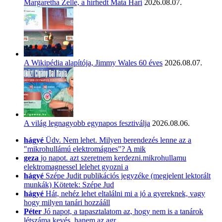
Margaretha Zelle, a hírhedt Mata Hari
2026.08.07.
A Wikipédia alapítója, Jimmy Wales 60 éves
2026.08.07.
A világ legnagyobb egynapos fesztiválja
2026.08.06.
hágyé
Üdv. Nem lehet. Milyen berendezés lenne az a
"mikrohullámú elektromágnes"? A mik
geza
jo napot. azt szeretnem kerdezni.mikrohullamu
elektromagnessel lelehet gyozni a
hágyé
Szépe Judit publikációs jegyzéke (megjelent lektorált
munkák) Kötetek: Szépe Jud
hágyé
Hát, nehéz lehet eltalálni mi a jó a gyereknek, vagy
hogy milyen tanári hozzááll
Péter
Jó napot, a tapasztalatom az, hogy nem is a tanárok
létszáma kevés, hanem az agr