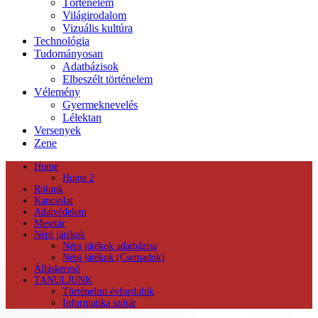
Történelem
Világirodalom
Vizuális kultúra
Technológia
Tudományosan
Adatbázisok
Elbeszélt történelem
Vélemény
Gyermeknevelés
Lélektan
Versenyek
Zene
Home
Home 2
Rólunk
Kapcsolat
Adatvédelem
Mesetár
Népi játékok
Népi játékok adatbázisa
Népi játékok (Csemadok)
Álláskereső
TANULJUNK
Történelmi évfordulók
Informatika szótár