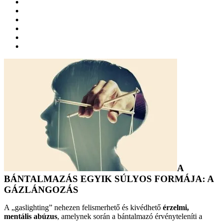
A
BÁNTALMAZÁS EGYIK SÚLYOS FORMÁJA: A
GÁZLÁNGOZÁS
A „gaslighting” nehezen felismerhető és kivédhető
érzelmi,
mentális abúzus
, amelynek során a bántalmazó érvényteleníti a