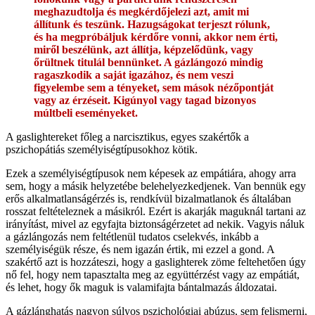
meghazudtolja és megkérdőjelezi azt, amit mi
állítunk és teszünk. Hazugságokat terjeszt rólunk,
és ha megpróbáljuk kérdőre vonni, akkor nem érti,
miről beszélünk, azt állítja, képzelődünk, vagy
őrültnek titulál bennünket. A gázlángozó mindig
ragaszkodik a saját igazához, és nem veszi
figyelembe sem a tényeket, sem mások nézőpontját
vagy az érzéseit. Kigúnyol vagy tagad bizonyos
múltbeli eseményeket.
A gaslightereket főleg a narcisztikus, egyes szakértők a
pszichopátiás személyiségtípusokhoz kötik.
Ezek a személyiségtípusok nem képesek az empátiára, ahogy arra
sem, hogy a másik helyzetébe belehelyezkedjenek. Van bennük egy
erős alkalmatlanságérzés is, rendkívül bizalmatlanok és általában
rosszat feltételeznek a másikról. Ezért is akarják maguknál tartani az
irányítást, mivel az egyfajta biztonságérzetet ad nekik. Vagyis náluk
a gázlángozás nem feltétlenül tudatos cselekvés, inkább a
személyiségük része, és nem igazán értik, mi ezzel a gond. A
szakértő azt is hozzáteszi, hogy a gaslighterek zöme feltehetően úgy
nő fel, hogy nem tapasztalta meg az együttérzést vagy az empátiát,
és lehet, hogy ők maguk is valamifajta bántalmazás áldozatai.
A gázlánghatás nagyon súlyos pszichológiai abúzus, sem felismerni,