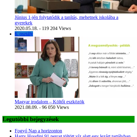
Június 1-jén folytatódik a tanítás, mehetnek iskolába a
gyerekek
2020.05.18.
- 119 204 Views
6. osztály
Magyar irodalom – Költői eszközök
2021.08.09.
- 96 050 Views
Legutóbbi bejegyzések
Fogyó Nap a horizonton
Harry Houdini 91 percet töltött víz alatt egy lezárt tartályban