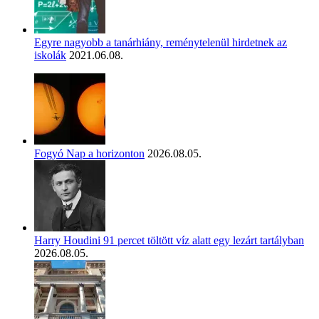
Egyre nagyobb a tanárhiány, reménytelenül hirdetnek az
iskolák
2021.06.08.
Fogyó Nap a horizonton
2026.08.05.
Harry Houdini 91 percet töltött víz alatt egy lezárt tartályban
2026.08.05.