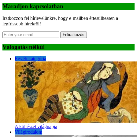
Maradjon kapcsolatban
Iratkozzon fel hírlevelünkre, hogy e-mailben értesülhessen a
legfrissebb hírekről!
Feliratkozás
Válogatás nélkül
Egyéb kategória
A költészet világnapja
Világirodalom