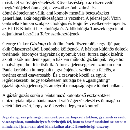
másik fél valóságérzékelését. Következésképp az elszenvedő
megkérdőjelezi önmagát, elveszíti az önbizalmát és
döntésképtelenné válik, ami komoly mentális betegségeket
generálhat, akár öngyilkossághoz is vezethet. A jelenségről Vizin
Gabriella klinikai szakpszichológus és kognitív viselkedésterapeuta,
az ELTE Klinikai Pszichológia és Addiktológia Tanszék egyetemi
adjunktusa beszélt a
Telex
szerkesztőjének.
George Cukor
Gázláng
című filmjének főszereplője egy ifjú pár,
akik Olaszországból Londonba költöznek. A házban különös dolgok
történnek, bizonyos tárgyaknak nyomuk vész, furcsa zajok kísérik
az ott lakók mindennapjait, a házban működő gázlámpák fénye hol
elhalványul, hol felerősödik. A furcsa jelenségekért azonban nem
Paula korábban itt meghalt nagynénjének szelleme a felelős, a
történet ennél csavarosabb. És a csavarok közül az egyik
legérdekesebb, hogy tökéletesen mutatja be a „gaslighting”
(gázlángozás) jelenségét, amelyről manapság egyre többet hallani.
A gázlángozás során a bántalmazó különböző eszközökkel
elbizonytalanítja a bántalmazott valóságérzékelését és önmagába
vetett hitét azért, hogy az ő kezében legyen a kontroll.
A gázlángozás jelenséget nemcsak partnerkapcsolatokban, gyermek és szülő
viszonyában, munkahelyen fedezhetjük fel, hanem össztársadalmi szinten is:
mindenhol jelen van, ahol kialakulhat alá-fölérendeltségi viszony.