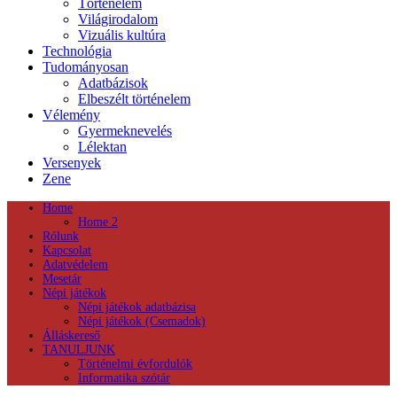
Történelem
Világirodalom
Vizuális kultúra
Technológia
Tudományosan
Adatbázisok
Elbeszélt történelem
Vélemény
Gyermeknevelés
Lélektan
Versenyek
Zene
Home
Home 2
Rólunk
Kapcsolat
Adatvédelem
Mesetár
Népi játékok
Népi játékok adatbázisa
Népi játékok (Csemadok)
Álláskereső
TANULJUNK
Történelmi évfordulók
Informatika szótár