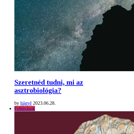
Szeretnéd tudni, mi az
asztrobiológia?
by
hágyé
2023.06.28.
Felhívások