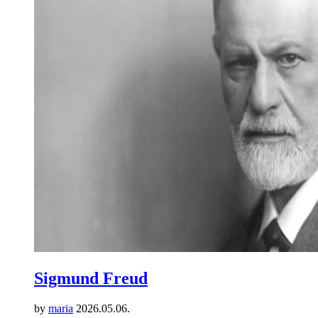
Sigmund Freud
by
maria
2026.05.06.