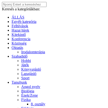
Keresés a kategóriákban:
ÁLLÁS
Egyéb kategória
Felhívások
Hazai hírek
Kitekintő
Konferencia
Közösség
Oktatás
Irodalomterápia
Szabadidő
Hobbi
Játék
Könyvajánló
Lapajánló
Sport
Tanuljunk
Angol nyelv
Biológia
Ének/Zene
Fizika
8. osztály