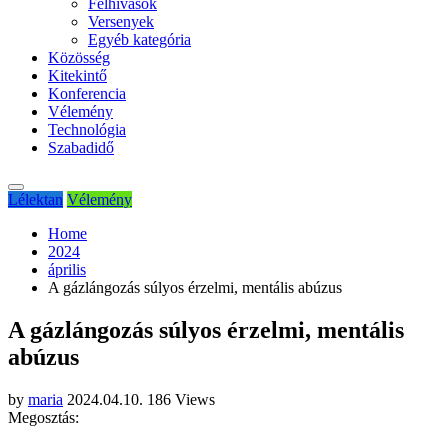
Felhívások
Versenyek
Egyéb kategória
Közösség
Kitekintő
Konferencia
Vélemény
Technológia
Szabadidő
Lélektan
Vélemény
Home
2024
április
A gázlángozás súlyos érzelmi, mentális abúzus
A gázlángozás súlyos érzelmi, mentális
abúzus
by
maria
2024.04.10.
186 Views
Megosztás: