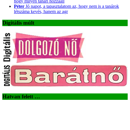
hogy milyen tanári hozzááll
Péter
Jó napot, a tapasztalatom az, hogy nem is a tanárok
létszáma kevés, hanem az agr
Digitális múlt
Hatvan felett …