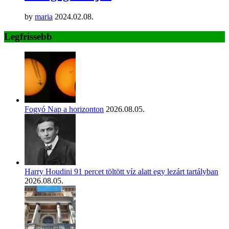
by
maria
2024.02.08.
Legfrissebb
Fogyó Nap a horizonton
2026.08.05.
Harry Houdini 91 percet töltött víz alatt egy lezárt tartályban
2026.08.05.