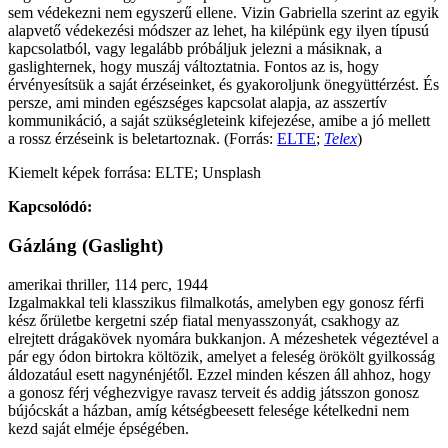
sem védekezni nem egyszerű ellene. Vizin Gabriella szerint az egyik
alapvető védekezési módszer az lehet, ha kilépünk egy ilyen típusú
kapcsolatból, vagy legalább próbáljuk jelezni a másiknak, a
gaslighternek, hogy muszáj változtatnia. Fontos az is, hogy
érvényesítsük a saját érzéseinket, és gyakoroljunk önegyüttérzést. És
persze, ami minden egészséges kapcsolat alapja, az asszertív
kommunikáció, a saját szükségleteink kifejezése, amibe a jó mellett
a rossz érzéseink is beletartoznak. (Forrás:
ELTE
;
Telex
)
Kiemelt képek forrása: ELTE; Unsplash
Kapcsolódó:
Gázláng (Gaslight)
amerikai thriller, 114 perc, 1944
Izgalmakkal teli klasszikus filmalkotás, amelyben egy gonosz férfi
kész őrületbe kergetni szép fiatal menyasszonyát, csakhogy az
elrejtett drágakövek nyomára bukkanjon. A mézeshetek végeztével a
pár egy ódon birtokra költözik, amelyet a feleség örökölt gyilkosság
áldozatául esett nagynénjétől. Ezzel minden készen áll ahhoz, hogy
a gonosz férj véghezvigye ravasz terveit és addig játsszon gonosz
bújócskát a házban, amíg kétségbeesett felesége kételkedni nem
kezd saját elméje épségében.