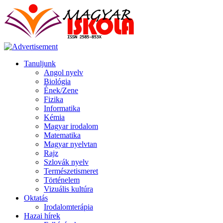
Tanuljunk
Angol nyelv
Biológia
Ének/Zene
Fizika
Informatika
Kémia
Magyar irodalom
Matematika
Magyar nyelvtan
Rajz
Szlovák nyelv
Természetismeret
Történelem
Vizuális kultúra
Oktatás
Irodalomterápia
Hazai hírek