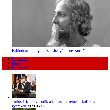
Rabindranath Tagore és a „bengáli reneszánsz”
Népszerű
Friss
Hozzászólás
Június 1-jén folytatódik a tanítás, mehetnek iskolába a
gyerekek
2020.05.18.