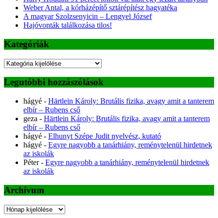
Weber Antal, a kórházépítő sztárépítész hagyatéka
A magyar Szolzsenyicin – Lengyel József
Hajóvonták találkozása tilos!
Kategóriák
Kategóriák
Legutóbbi hozzászólások
hágyé
-
Härtlein Károly: Brutális fizika, avagy amit a tanterem
elbír – Rubens cső
geza
-
Härtlein Károly: Brutális fizika, avagy amit a tanterem
elbír – Rubens cső
hágyé
-
Elhunyt Szépe Judit nyelvész, kutató
hágyé
-
Egyre nagyobb a tanárhiány, reménytelenül hirdetnek
az iskolák
Péter
-
Egyre nagyobb a tanárhiány, reménytelenül hirdetnek
az iskolák
Archívum
Archívum