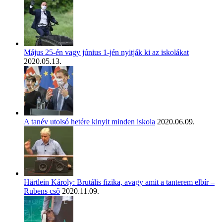
Május 25-én vagy június 1-jén nyitják ki az iskolákat
2020.05.13.
A tanév utolsó hetére kinyit minden iskola
2020.06.09.
Härtlein Károly: Brutális fizika, avagy amit a tanterem elbír –
Rubens cső
2020.11.09.