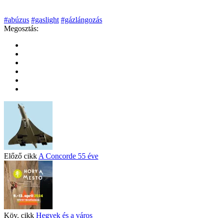
#abúzus
#gaslight
#gázlángozás
Megosztás:
Előző cikk
A Concorde 55 éve
Köv. cikk
Hegyek és a város