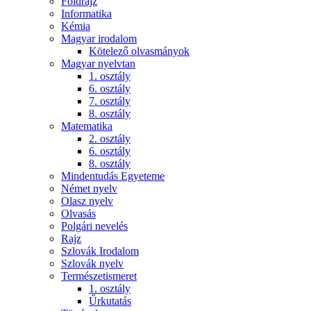
Földrajz
Informatika
Kémia
Magyar irodalom
Kötelező olvasmányok
Magyar nyelvtan
1. osztály
6. osztály
7. osztály
8. osztály
Matematika
2. osztály
6. osztály
8. osztály
Mindentudás Egyeteme
Német nyelv
Olasz nyelv
Olvasás
Polgári nevelés
Rajz
Szlovák Irodalom
Szlovák nyelv
Természetismeret
1. osztály
Űrkutatás