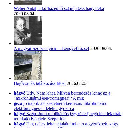
Weber Antal, a kórházépítő sztárépítész hagyatéka
2026.08.04.
A magyar Szolzsenyicin – Lengyel József
2026.08.04.
Hajóvonták találkozása tilos!
2026.08.03.
hágyé
Üdv. Nem lehet. Milyen berendezés lenne az a
"mikrohullámú elektromágnes"? A mik
geza
jo napot. azt szeretnem kerdezni.mikrohullamu
elektromagnessel lelehet gyozni a
hágyé
Szépe Judit publikációs jegyzéke (megjelent lektorált
munkák) Kötetek: Szépe Jud
hágyé
Hát, nehéz lehet eltalálni mi a jó a gyereknek, vagy