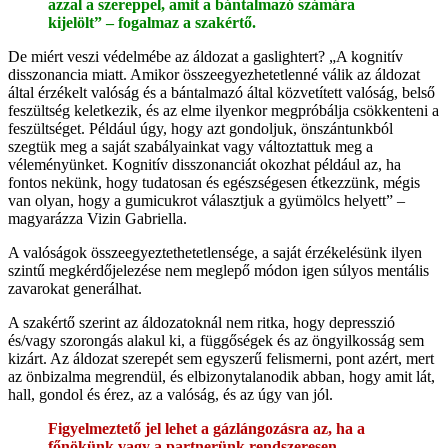
azzal a szereppel, amit a bántalmazó számára
kijelölt” – fogalmaz a szakértő.
De miért veszi védelmébe az áldozat a gaslightert? „A kognitív
disszonancia miatt. Amikor összeegyezhetetlenné válik az áldozat
által érzékelt valóság és a bántalmazó által közvetített valóság, belső
feszültség keletkezik, és az elme ilyenkor megpróbálja csökkenteni a
feszültséget. Például úgy, hogy azt gondoljuk, önszántunkból
szegtük meg a saját szabályainkat vagy változtattuk meg a
véleményünket. Kognitív disszonanciát okozhat például az, ha
fontos nekünk, hogy tudatosan és egészségesen étkezzünk, mégis
van olyan, hogy a gumicukrot választjuk a gyümölcs helyett” –
magyarázza Vizin Gabriella.
A valóságok összeegyeztethetetlensége, a saját érzékelésünk ilyen
szintű megkérdőjelezése nem meglepő módon igen súlyos mentális
zavarokat generálhat.
A szakértő szerint az áldozatoknál nem ritka, hogy depresszió
és/vagy szorongás alakul ki, a függőségek és az öngyilkosság sem
kizárt. Az áldozat szerepét sem egyszerű felismerni, pont azért, mert
az önbizalma megrendül, és elbizonytalanodik abban, hogy amit lát,
hall, gondol és érez, az a valóság, és az úgy van jól.
Figyelmeztető jel lehet a gázlángozásra az, ha a
főnökünk vagy a partnerünk rendszeresen