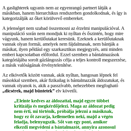
A gaslighterek ugyanis nem az egyenrangú partnert látják a
másikban, hanem hierarchikus rendszerben gondolkodnak, és így is
kategorizálják az őket körülvevő embereket.
A jelenséget nem szabad összemosni az érzelmi manipulációval. A
manipuláció során nem mondjuk ki nyíltan és őszintén, hogy mire
vágyunk, hanem kerülőutakat keresünk. Ezeknek a kerülőutaknak
vannak olyan formái, amelyek nem fájdalmasak, nem bántják a
másikat, ilyen például egy szarkasztikus megjegyzés, ami minden
emberi kapcsolatban előfordul. Ezzel szemben a bántalmazások
kategóriájába sorolt gázlángozás célja a teljes kontroll megszerzése,
a másik valóságának érvénytelenítése.
Az elkövetők között vannak, akik nyíltan, hangosan lépnek fel
másokkal szemben, akár fizikailag is bántalmazzák áldozatukat, és
vannak olyanok is, akik a passzívabb, nehezebben megfogható
„dicsérek, majd büntetek”
elv követői.
„Eleinte kedves az áldozattal, majd egyre többet
kritizálja és megkérdőjelezi. Maga az áldozat pedig
nem érti, mi történik, próbálja jelezni a másiknak,
hogy ez őt zavarja, kellemetlen neki, majd a végén
feladja, belenyugszik. Sőt van egy pont, amikor
elkezdi megvédeni a bántalmazót, annyira azonosul