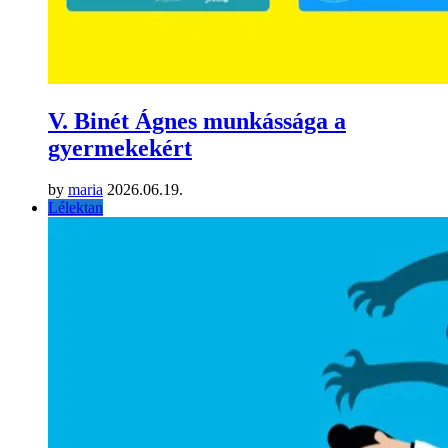
V. Binét Ágnes munkássága a
gyermekekért
by
maria
2026.06.19.
Lélektan