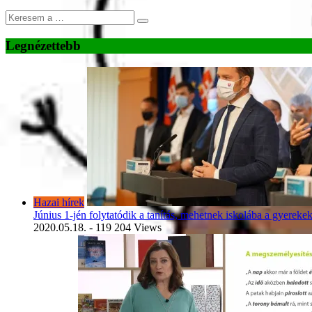
Legnézettebb
Hazai hírek
Június 1-jén folytatódik a tanítás, mehetnek iskolába a gyereke
2020.05.18.
- 119 204 Views