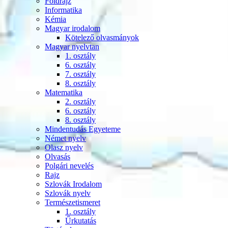
Földrajz
Informatika
Kémia
Magyar irodalom
Kötelező olvasmányok
Magyar nyelvtan
1. osztály
6. osztály
7. osztály
8. osztály
Matematika
2. osztály
6. osztály
8. osztály
Mindentudás Egyeteme
Német nyelv
Olasz nyelv
Olvasás
Polgári nevelés
Rajz
Szlovák Irodalom
Szlovák nyelv
Természetismeret
1. osztály
Űrkutatás