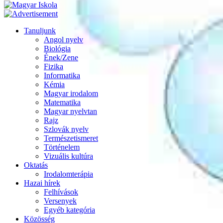
Tanuljunk
Angol nyelv
Biológia
Ének/Zene
Fizika
Informatika
Kémia
Magyar irodalom
Matematika
Magyar nyelvtan
Rajz
Szlovák nyelv
Természetismeret
Történelem
Vizuális kultúra
Oktatás
Irodalomterápia
Hazai hírek
Felhívások
Versenyek
Egyéb kategória
Közösség