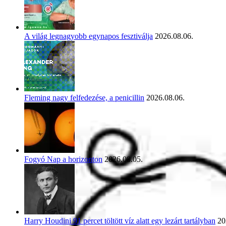
A világ legnagyobb egynapos fesztiválja
2026.08.06.
Fleming nagy felfedezése, a penicillin
2026.08.06.
Fogyó Nap a horizonton
2026.08.05.
Harry Houdini 91 percet töltött víz alatt egy lezárt tartályban
20