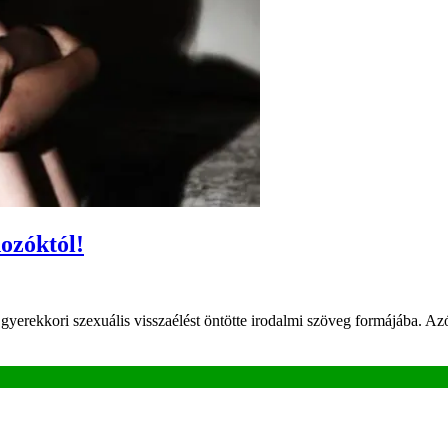
ozóktól!
gyerekkori szexuális visszaélést öntötte irodalmi szöveg formájába. Azót