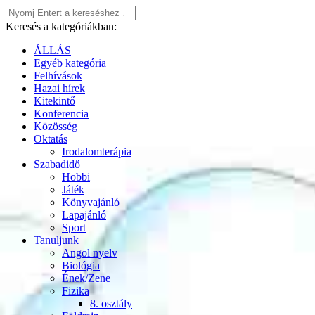
Keresés a kategóriákban:
ÁLLÁS
Egyéb kategória
Felhívások
Hazai hírek
Kitekintő
Konferencia
Közösség
Oktatás
Irodalomterápia
Szabadidő
Hobbi
Játék
Könyvajánló
Lapajánló
Sport
Tanuljunk
Angol nyelv
Biológia
Ének/Zene
Fizika
8. osztály