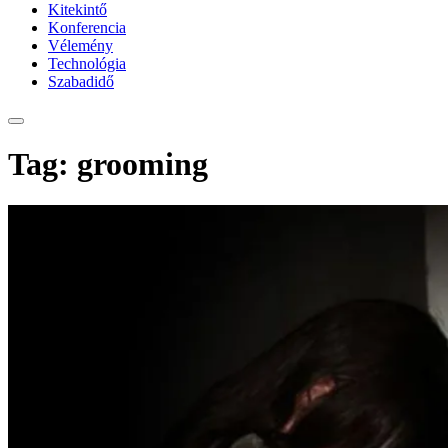
Kitekintő
Konferencia
Vélemény
Technológia
Szabadidő
Tag: grooming