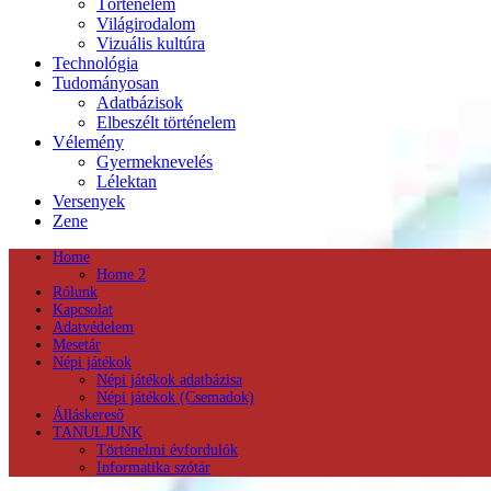
Történelem
Világirodalom
Vizuális kultúra
Technológia
Tudományosan
Adatbázisok
Elbeszélt történelem
Vélemény
Gyermeknevelés
Lélektan
Versenyek
Zene
Home
Home 2
Rólunk
Kapcsolat
Adatvédelem
Mesetár
Népi játékok
Népi játékok adatbázisa
Népi játékok (Csemadok)
Álláskereső
TANULJUNK
Történelmi évfordulók
Informatika szótár