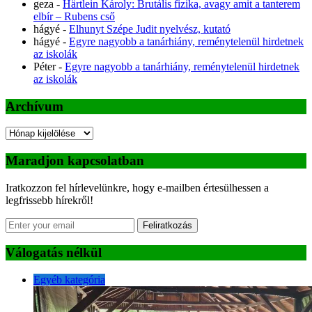
geza
-
Härtlein Károly: Brutális fizika, avagy amit a tanterem
elbír – Rubens cső
hágyé
-
Elhunyt Szépe Judit nyelvész, kutató
hágyé
-
Egyre nagyobb a tanárhiány, reménytelenül hirdetnek
az iskolák
Péter
-
Egyre nagyobb a tanárhiány, reménytelenül hirdetnek
az iskolák
Archívum
Archívum
Maradjon kapcsolatban
Iratkozzon fel hírlevelünkre, hogy e-mailben értesülhessen a
legfrissebb hírekről!
Feliratkozás
Válogatás nélkül
Egyéb kategória