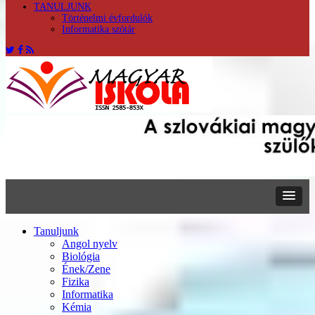
TANULJUNK
Történelmi évfordulók
Informatika szótár
Tanuljunk
Angol nyelv
Biológia
Ének/Zene
Fizika
Informatika
Kémia