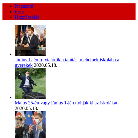
Népszerű
Friss
Hozzászólás
Június 1-jén folytatódik a tanítás, mehetnek iskolába a
gyerekek
2020.05.18.
Május 25-én vagy június 1-jén nyitják ki az iskolákat
2020.05.13.