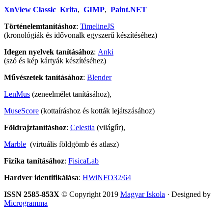
XnView Classic
Krita
,
GIMP
,
Paint.NET
Történelemtanításhoz
:
TimelineJS
(kronológiák és idővonalk egyszerű készítéséhez)
Idegen nyelvek tanításához
:
Anki
(szó és kép kártyák készítéséhez)
Művészetek tanításához
:
Blender
LenMus
(zeneelmélet tanításához),
MuseScore
(kottaíráshoz és kották lejátszásához)
Földrajztanításhoz
:
Celestia
(világűr),
Marble
(virtuális földgömb és atlasz)
Fizika tanításához
:
FisicaLab
Hardver identifikálása
:
HWiNFO32/64
ISSN 2585-853X
© Copyright 2019
Magyar Iskola
· Designed by
Microgramma