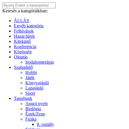
Keresés a kategóriákban:
ÁLLÁS
Egyéb kategória
Felhívások
Hazai hírek
Kitekintő
Konferencia
Közösség
Oktatás
Irodalomterápia
Szabadidő
Hobbi
Játék
Könyvajánló
Lapajánló
Sport
Tanuljunk
Angol nyelv
Biológia
Ének/Zene
Fizika
8. osztály