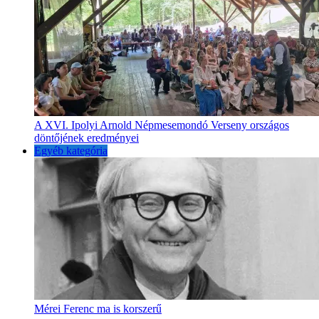
A XVI. Ipolyi Arnold Népmesemondó Verseny országos
döntőjének eredményei
Egyéb kategória
Mérei Ferenc ma is korszerű