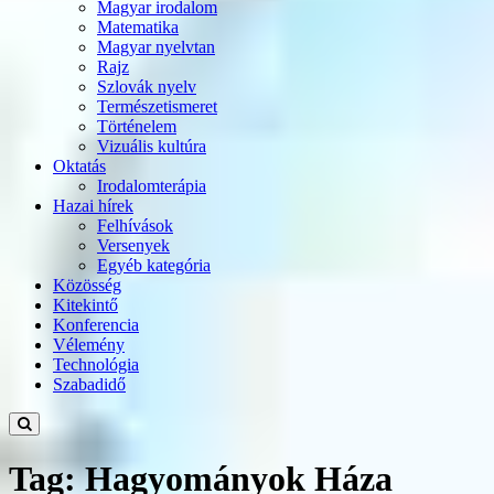
Magyar irodalom
Matematika
Magyar nyelvtan
Rajz
Szlovák nyelv
Természetismeret
Történelem
Vizuális kultúra
Oktatás
Irodalomterápia
Hazai hírek
Felhívások
Versenyek
Egyéb kategória
Közösség
Kitekintő
Konferencia
Vélemény
Technológia
Szabadidő
Tag: Hagyományok Háza