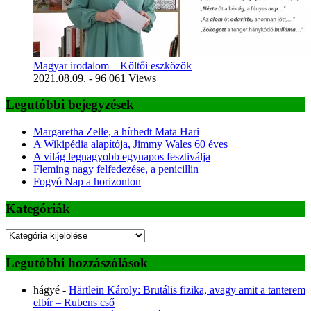
Magyar irodalom – Költői eszközök
2021.08.09.
- 96 061 Views
Legutóbbi bejegyzések
Margaretha Zelle, a hírhedt Mata Hari
A Wikipédia alapítója, Jimmy Wales 60 éves
A világ legnagyobb egynapos fesztiválja
Fleming nagy felfedezése, a penicillin
Fogyó Nap a horizonton
Kategóriák
Kategóriák
Legutóbbi hozzászólások
hágyé
-
Härtlein Károly: Brutális fizika, avagy amit a tanterem
elbír – Rubens cső