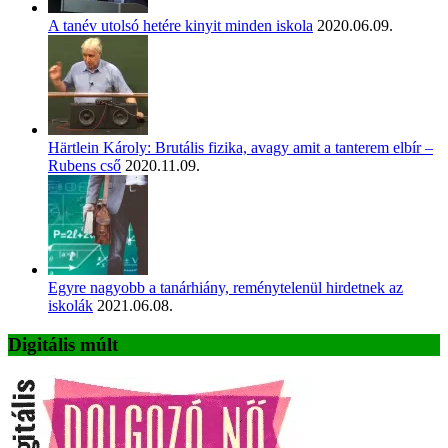
A tanév utolsó hetére kinyit minden iskola
2020.06.09.
Härtlein Károly: Brutális fizika, avagy amit a tanterem elbír –
Rubens cső
2020.11.09.
Egyre nagyobb a tanárhiány, reménytelenül hirdetnek az
iskolák
2021.06.08.
Digitális múlt