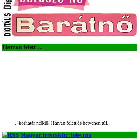
Hatvan felett …
...korhatár nélkül. Hatvan felett és hetvenen túl.
Magyar Interaktív Televízió