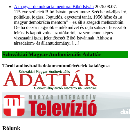
A magyar demokrácia mentora: Bibó István
2026.08.07.
115 éve született Bibó István, posztumusz Széchenyi-díjas író,
politikus, jogász. Jogtudós, egyetemi tanár, 1956 hőse és „a
magyar demokrácia mentora” – ez áll a szegedi mellszobrán.
De ha ötször nagyobb elmlékművet és rajta sokszor hosszabb
leírást is kapott volna az utókortól, az sem lenne képes
visszaadni igazi jelentőségét Bibó Istvánnak. Ahhoz a
társadalom- és államtudományi […]
Szlovákiai Magyar Audiovizuális Adattár
Tárolt audiovizuális dokumentumfelvételek katalógusa
Rólunk