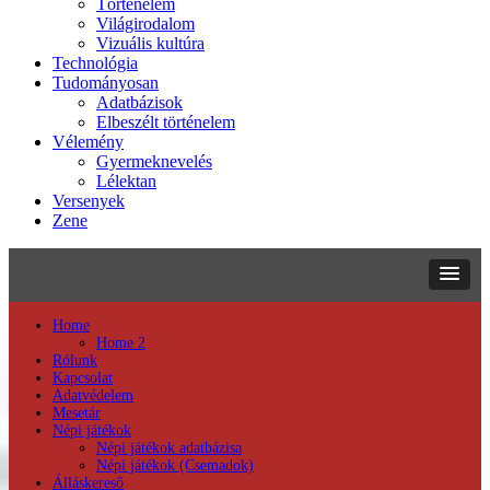
Történelem
Világirodalom
Vizuális kultúra
Technológia
Tudományosan
Adatbázisok
Elbeszélt történelem
Vélemény
Gyermeknevelés
Lélektan
Versenyek
Zene
Home
Home 2
Rólunk
Kapcsolat
Adatvédelem
Mesetár
Népi játékok
Népi játékok adatbázisa
Népi játékok (Csemadok)
Álláskereső