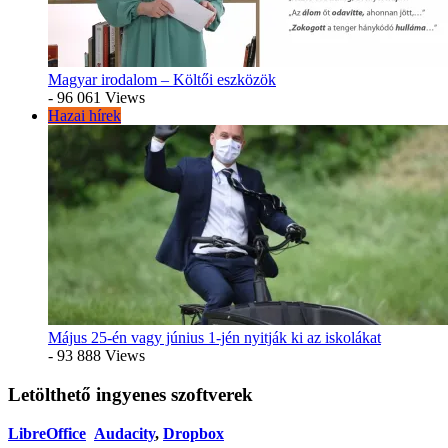
Magyar irodalom – Költői eszközök
- 96 061 Views
Hazai hírek
Május 25-én vagy június 1-jén nyitják ki az iskolákat
- 93 888 Views
Letölthető ingyenes szoftverek
LibreOffice
Audacity
,
Dropbox