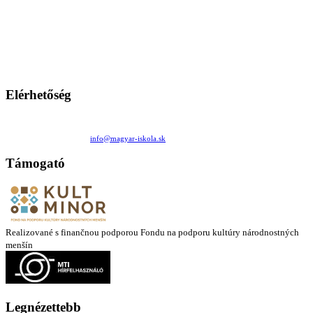
A Magyar Iskola a szlovákiai magyar iskolák, tanárok, szülők és
persze a diákok fóruma
Ezen az oldalon esetenként olyan írások jelennek meg, amelyek a hagyományos iskolafelfogástól eltérő
mintákat népszerűsítenek. Ennek következtében előfordulhat, hogy az idetévedő kiskorú felhasználók
látóköre gyorsabban szélesedik, mint azt a szülők esetleg szeretnék.
Elérhetőség
Családi Kör Egyesület/Združenie rod. kruhov
Medzilaborecká 17, 82101 Bratislava
+421 911 732 190 |
info@magyar-iskola.sk
Támogató
Realizované s finančnou podporou Fondu na podporu kultúry národnostných
menšín
Legnézettebb