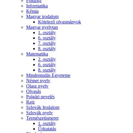
Földrajz
Informatika
Kémia
Magyar irodalom
Kötelező olvasmányok
Magyar nyelvtan
1. osztály
6. osztály
7. osztály
8. osztály
Matematika
2. osztály
6. osztály
8. osztály
Mindentudás Egyeteme
Német nyelv
Olasz nyelv
Olvasás
Polgári nevelés
Rajz
Szlovák Irodalom
Szlovák nyelv
Természetismeret
1. osztály
Űrkutatás