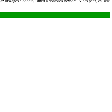
z országos elődöntő, ismert a döntősök névsora. Nincs pénz, csúszik