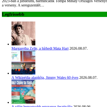
2023-ban a jubileumi, harmincadik Tompa Mihály Országos Versenyt r
a verseny. A seregszemlét…
Legfrissebb
Margaretha Zelle, a hírhedt Mata Hari
2026.08.07.
A Wikipédia alapítója, Jimmy Wales 60 éves
2026.08.07.
A világ legnagyobb egynapos fesztiválja
2026.08.06.