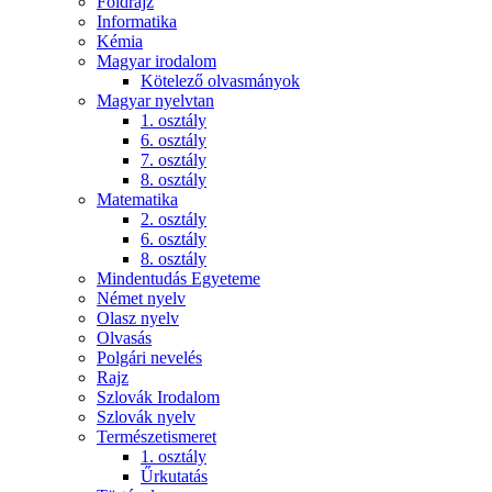
Földrajz
Informatika
Kémia
Magyar irodalom
Kötelező olvasmányok
Magyar nyelvtan
1. osztály
6. osztály
7. osztály
8. osztály
Matematika
2. osztály
6. osztály
8. osztály
Mindentudás Egyeteme
Német nyelv
Olasz nyelv
Olvasás
Polgári nevelés
Rajz
Szlovák Irodalom
Szlovák nyelv
Természetismeret
1. osztály
Űrkutatás