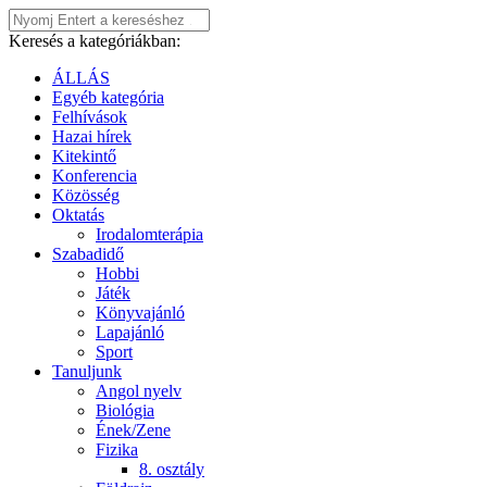
Keresés a kategóriákban:
ÁLLÁS
Egyéb kategória
Felhívások
Hazai hírek
Kitekintő
Konferencia
Közösség
Oktatás
Irodalomterápia
Szabadidő
Hobbi
Játék
Könyvajánló
Lapajánló
Sport
Tanuljunk
Angol nyelv
Biológia
Ének/Zene
Fizika
8. osztály