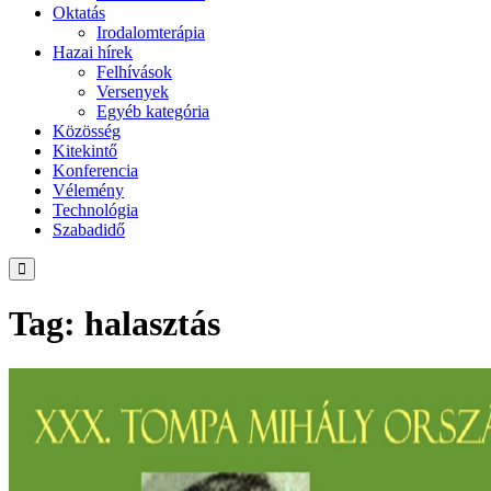
Oktatás
Irodalomterápia
Hazai hírek
Felhívások
Versenyek
Egyéb kategória
Közösség
Kitekintő
Konferencia
Vélemény
Technológia
Szabadidő
Tag: halasztás