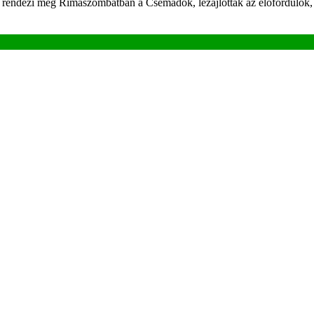
endezi meg Rimaszombatban a Csemadok, lezajlottak az előfordulók, a