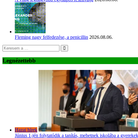
Fleming nagy felfedezése, a penicillin
2026.08.06.
Legnézettebb
Hazai hírek
Június 1-jén folytatódik a tanítás, mehetnek iskolába a gyereke