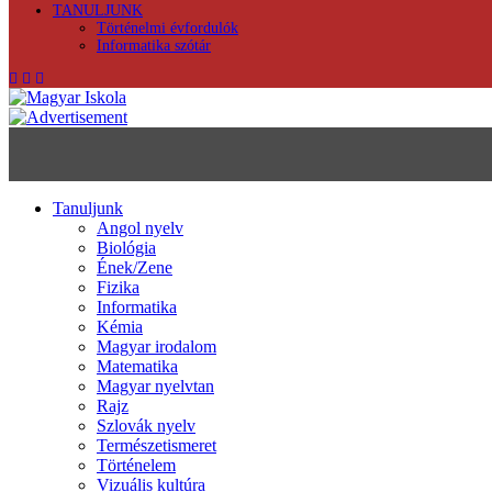
TANULJUNK
Történelmi évfordulók
Informatika szótár
Tanuljunk
Angol nyelv
Biológia
Ének/Zene
Fizika
Informatika
Kémia
Magyar irodalom
Matematika
Magyar nyelvtan
Rajz
Szlovák nyelv
Természetismeret
Történelem
Vizuális kultúra