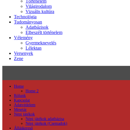
Történelem
Világirodalom
Vizuális kultúra
Technológia
Tudományosan
Adatbázisok
Elbeszélt történelem
Vélemény
Gyermeknevelés
Lélektan
Versenyek
Zene
Home
Home 2
Rólunk
Kapcsolat
Adatvédelem
Mesetár
Népi játékok
Népi játékok adatbázisa
Népi játékok (Csemadok)
Álláskereső