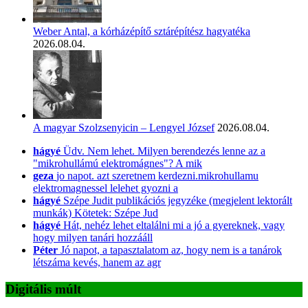
Weber Antal, a kórházépítő sztárépítész hagyatéka
2026.08.04.
A magyar Szolzsenyicin – Lengyel József
2026.08.04.
hágyé
Üdv. Nem lehet. Milyen berendezés lenne az a
"mikrohullámú elektromágnes"? A mik
geza
jo napot. azt szeretnem kerdezni.mikrohullamu
elektromagnessel lelehet gyozni a
hágyé
Szépe Judit publikációs jegyzéke (megjelent lektorált
munkák) Kötetek: Szépe Jud
hágyé
Hát, nehéz lehet eltalálni mi a jó a gyereknek, vagy
hogy milyen tanári hozzááll
Péter
Jó napot, a tapasztalatom az, hogy nem is a tanárok
létszáma kevés, hanem az agr
Digitális múlt