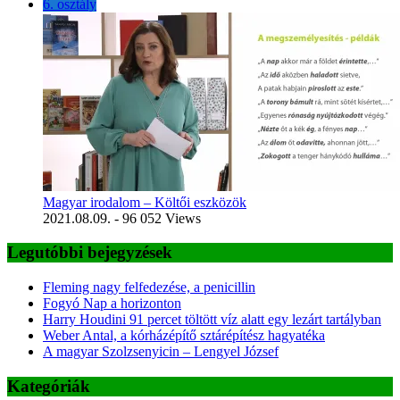
6. osztály
Magyar irodalom – Költői eszközök
2021.08.09.
- 96 052 Views
Legutóbbi bejegyzések
Fleming nagy felfedezése, a penicillin
Fogyó Nap a horizonton
Harry Houdini 91 percet töltött víz alatt egy lezárt tartályban
Weber Antal, a kórházépítő sztárépítész hagyatéka
A magyar Szolzsenyicin – Lengyel József
Kategóriák