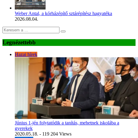
Weber Antal, a kórházépítő sztárépítész hagyatéka
2026.08.04.
Legnézettebb
Hazai hírek
Június 1-jén folytatódik a tanítás, mehetnek iskolába a
gyerekek
2020.05.18.
- 119 204 Views