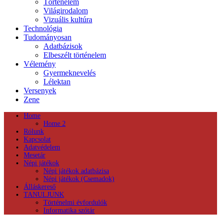
Történelem
Világirodalom
Vizuális kultúra
Technológia
Tudományosan
Adatbázisok
Elbeszélt történelem
Vélemény
Gyermeknevelés
Lélektan
Versenyek
Zene
Home
Home 2
Rólunk
Kapcsolat
Adatvédelem
Mesetár
Népi játékok
Népi játékok adatbázisa
Népi játékok (Csemadok)
Álláskereső
TANULJUNK
Történelmi évfordulók
Informatika szótár