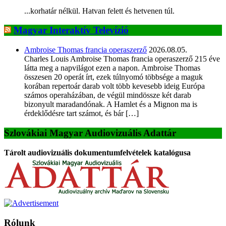
...korhatár nélkül. Hatvan felett és hetvenen túl.
Magyar Interaktív Televízió
Ambroise Thomas francia operaszerző
2026.08.05.
Charles Louis Ambroise Thomas francia operaszerző 215 éve
látta meg a napvilágot ezen a napon. Ambroise Thomas
összesen 20 operát írt, ezek túlnyomó többsége a maguk
korában repertoár darab volt több kevesebb ideig Európa
számos operaházában, de végül mindössze két darab
bizonyult maradandónak. A Hamlet és a Mignon ma is
érdeklődésre tart számot, és bár […]
Szlovákiai Magyar Audiovizuális Adattár
Tárolt audiovizuális dokumentumfelvételek katalógusa
Rólunk