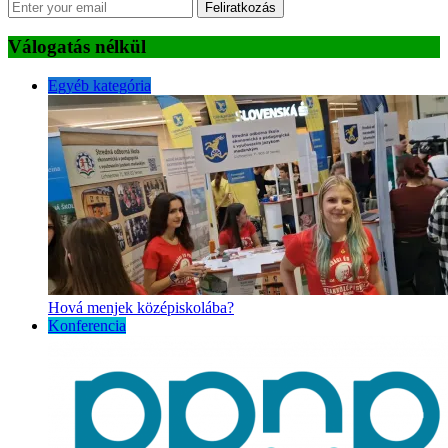
Feliratkozás
Válogatás nélkül
Egyéb kategória
Hová menjek középiskolába?
Konferencia