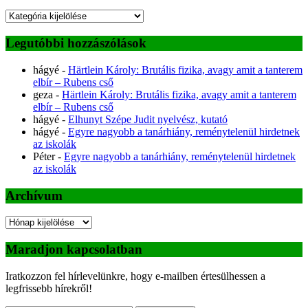
Kategóriák
Legutóbbi hozzászólások
hágyé
-
Härtlein Károly: Brutális fizika, avagy amit a tanterem
elbír – Rubens cső
geza
-
Härtlein Károly: Brutális fizika, avagy amit a tanterem
elbír – Rubens cső
hágyé
-
Elhunyt Szépe Judit nyelvész, kutató
hágyé
-
Egyre nagyobb a tanárhiány, reménytelenül hirdetnek
az iskolák
Péter
-
Egyre nagyobb a tanárhiány, reménytelenül hirdetnek
az iskolák
Archívum
Archívum
Maradjon kapcsolatban
Iratkozzon fel hírlevelünkre, hogy e-mailben értesülhessen a
legfrissebb hírekről!