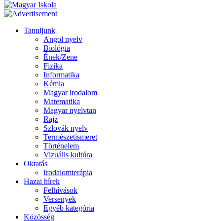
Tanuljunk
Angol nyelv
Biológia
Ének/Zene
Fizika
Informatika
Kémia
Magyar irodalom
Matematika
Magyar nyelvtan
Rajz
Szlovák nyelv
Természetismeret
Történelem
Vizuális kultúra
Oktatás
Irodalomterápia
Hazai hírek
Felhívások
Versenyek
Egyéb kategória
Közösség