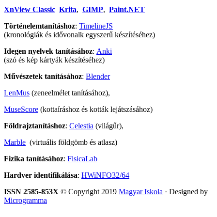
XnView Classic
Krita
,
GIMP
,
Paint.NET
Történelemtanításhoz
:
TimelineJS
(kronológiák és idővonalk egyszerű készítéséhez)
Idegen nyelvek tanításához
:
Anki
(szó és kép kártyák készítéséhez)
Művészetek tanításához
:
Blender
LenMus
(zeneelmélet tanításához),
MuseScore
(kottaíráshoz és kották lejátszásához)
Földrajztanításhoz
:
Celestia
(világűr),
Marble
(virtuális földgömb és atlasz)
Fizika tanításához
:
FisicaLab
Hardver identifikálása
:
HWiNFO32/64
ISSN 2585-853X
© Copyright 2019
Magyar Iskola
· Designed by
Microgramma