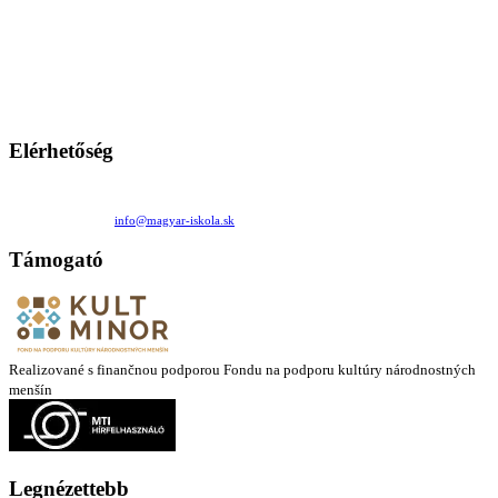
A Magyar Iskola a szlovákiai magyar iskolák, tanárok, szülők és
persze a diákok fóruma
Ezen az oldalon esetenként olyan írások jelennek meg, amelyek a hagyományos iskolafelfogástól eltérő
mintákat népszerűsítenek. Ennek következtében előfordulhat, hogy az idetévedő kiskorú felhasználók
látóköre gyorsabban szélesedik, mint azt a szülők esetleg szeretnék.
Elérhetőség
Családi Kör Egyesület/Združenie rod. kruhov
Medzilaborecká 17, 82101 Bratislava
+421 911 732 190 |
info@magyar-iskola.sk
Támogató
Realizované s finančnou podporou Fondu na podporu kultúry národnostných
menšín
Legnézettebb