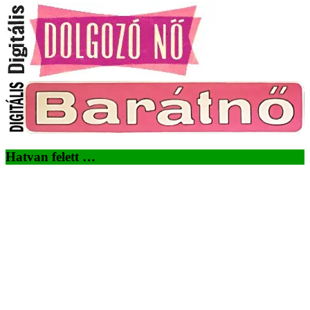
Hatvan felett …