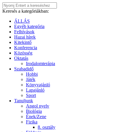
Keresés a kategóriákban:
ÁLLÁS
Egyéb kategória
Felhívások
Hazai hírek
Kitekintő
Konferencia
Közösség
Oktatás
Irodalomterápia
Szabadidő
Hobbi
Játék
Könyvajánló
Lapajánló
Sport
Tanuljunk
Angol nyelv
Biológia
Ének/Zene
Fizika
8. osztály