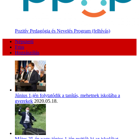
Pozitív Pedagógia és Nevelés Program (felhívás)
Népszerű
Friss
Hozzászólás
Június 1-jén folytatódik a tanítás, mehetnek iskolába a
gyerekek
2020.05.18.
Május 25-én vagy június 1-jén nyitják ki az iskolákat