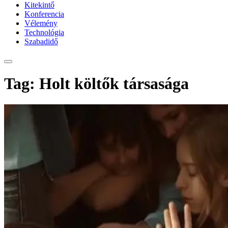
Kitekintő
Konferencia
Vélemény
Technológia
Szabadidő
Tag: Holt költők társasága