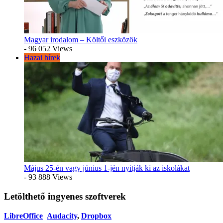
Magyar irodalom – Költői eszközök
- 96 052 Views
Hazai hírek
Május 25-én vagy június 1-jén nyitják ki az iskolákat
- 93 888 Views
Letölthető ingyenes szoftverek
LibreOffice
Audacity
,
Dropbox