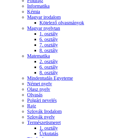
Földrajz
Informatika
Kémia
Magyar irodalom
Kötelező olvasmányok
Magyar nyelvtan
1. osztály
6. osztály
7. osztály
8. osztály
Matematika
2. osztály
6. osztály
8. osztály
Mindentudás Egyeteme
Német nyelv
Olasz nyelv
Olvasás
Polgári nevelés
Rajz
Szlovák Irodalom
Szlovák nyelv
Természetismeret
1. osztály
Űrkutatás