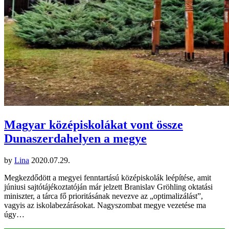
Magyar középiskolákat vont össze
Dunaszerdahelyen a megye
by
Lina
2020.07.29.
Megkezdődött a megyei fenntartású középiskolák leépítése, amit
júniusi sajtótájékoztatóján már jelzett Branislav Gröhling oktatási
miniszter, a tárca fő prioritásának nevezve az „optimalizálást”,
vagyis az iskolabezárásokat. Nagyszombat megye vezetése ma
úgy…