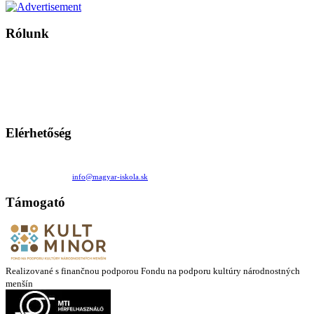
Rólunk
A Magyar Iskola a szlovákiai magyar iskolák, tanárok, szülők és
persze a diákok fóruma
Ezen az oldalon esetenként olyan írások jelennek meg, amelyek a hagyományos iskolafelfogástól eltérő
mintákat népszerűsítenek. Ennek következtében előfordulhat, hogy az idetévedő kiskorú felhasználók
látóköre gyorsabban szélesedik, mint azt a szülők esetleg szeretnék.
Elérhetőség
Családi Kör Egyesület/Združenie rod. kruhov
Medzilaborecká 17, 82101 Bratislava
+421 911 732 190 |
info@magyar-iskola.sk
Támogató
Realizované s finančnou podporou Fondu na podporu kultúry národnostných
menšín