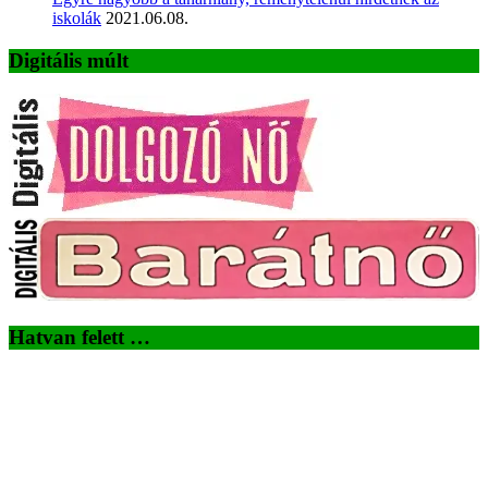
iskolák
2021.06.08.
Digitális múlt
Hatvan felett …