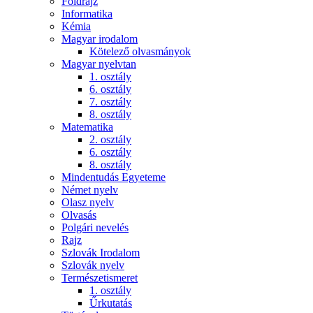
Földrajz
Informatika
Kémia
Magyar irodalom
Kötelező olvasmányok
Magyar nyelvtan
1. osztály
6. osztály
7. osztály
8. osztály
Matematika
2. osztály
6. osztály
8. osztály
Mindentudás Egyeteme
Német nyelv
Olasz nyelv
Olvasás
Polgári nevelés
Rajz
Szlovák Irodalom
Szlovák nyelv
Természetismeret
1. osztály
Űrkutatás