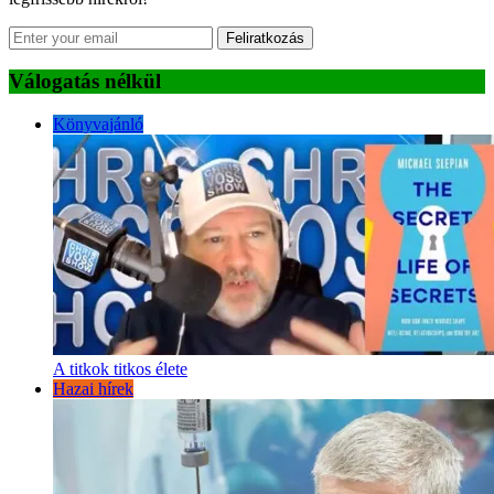
Feliratkozás
Válogatás nélkül
Könyvajánló
A titkok titkos élete
Hazai hírek