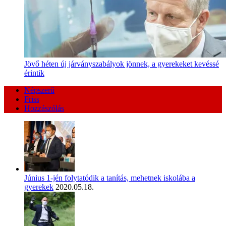
Jövő héten új járványszabályok jönnek, a gyerekeket kevéssé
érintik
Népszerű
Friss
Hozzászólás
Június 1-jén folytatódik a tanítás, mehetnek iskolába a
gyerekek
2020.05.18.