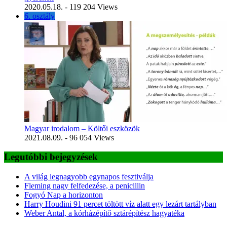
2020.05.18.
- 119 204 Views
6. osztály
Magyar irodalom – Költői eszközök
2021.08.09.
- 96 054 Views
Legutóbbi bejegyzések
A világ legnagyobb egynapos fesztiválja
Fleming nagy felfedezése, a penicillin
Fogyó Nap a horizonton
Harry Houdini 91 percet töltött víz alatt egy lezárt tartályban
Weber Antal, a kórházépítő sztárépítész hagyatéka