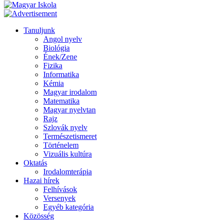
Tanuljunk
Angol nyelv
Biológia
Ének/Zene
Fizika
Informatika
Kémia
Magyar irodalom
Matematika
Magyar nyelvtan
Rajz
Szlovák nyelv
Természetismeret
Történelem
Vizuális kultúra
Oktatás
Irodalomterápia
Hazai hírek
Felhívások
Versenyek
Egyéb kategória
Közösség