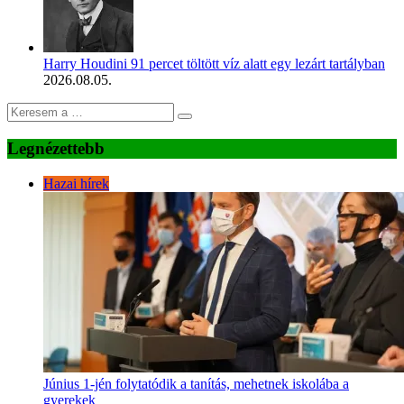
Harry Houdini 91 percet töltött víz alatt egy lezárt tartályban
2026.08.05.
Legnézettebb
Hazai hírek
Június 1-jén folytatódik a tanítás, mehetnek iskolába a
gyerekek