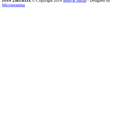
ISSN 2585-853X
© Copyright 2019
Magyar Iskola
· Designed by
Microgramma