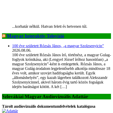
...korhatár nélkül. Hatvan felett és hetvenen túl.
Magyar Interaktív Televízió
100 éve született Rózsás János, „a magyar Szolzsenyicin”
2026.08.06.
100 éve született Rózsás János író, történész, a magyar Gulag-
foglyok krónikása, aki (Lengyel József íróhoz hasonlóan) „a
magyar Szolzsenyicin”-ként is emlegettek. Rózsás János, a
magyar Gulág-irodalom legjelentősebb alkotója mindössze 18
éves volt, amikor szovjet hadifogságba került. Egyik
„állomáshelyén”, egy kazah lágerben találkozott Alekszandr
Szolzsenyicinnel, akivel három évig tartó közös fogságuk
idején barátságot kötött. A két […]
Szlovákiai Magyar Audiovizuális Adattár
Tárolt audiovizuális dokumentumfelvételek katalógusa