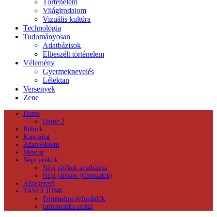
Történelem
Világirodalom
Vizuális kultúra
Technológia
Tudományosan
Adatbázisok
Elbeszélt történelem
Vélemény
Gyermeknevelés
Lélektan
Versenyek
Zene
Home
Home 2
Rólunk
Kapcsolat
Adatvédelem
Mesetár
Népi játékok
Népi játékok adatbázisa
Népi játékok (Csemadok)
Álláskereső
TANULJUNK
Történelmi évfordulók
Informatika szótár