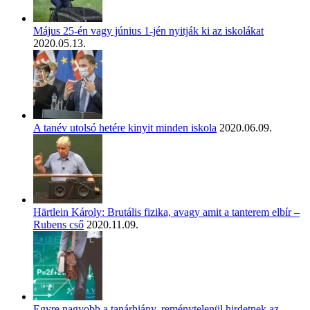
Május 25-én vagy június 1-jén nyitják ki az iskolákat
2020.05.13.
A tanév utolsó hetére kinyit minden iskola
2020.06.09.
Härtlein Károly: Brutális fizika, avagy amit a tanterem elbír –
Rubens cső
2020.11.09.
Egyre nagyobb a tanárhiány, reménytelenül hirdetnek az