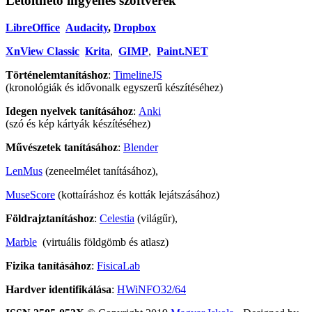
Letölthető ingyenes szoftverek
LibreOffice
Audacity
,
Dropbox
XnView Classic
Krita
,
GIMP
,
Paint.NET
Történelemtanításhoz
:
TimelineJS
(kronológiák és idővonalk egyszerű készítéséhez)
Idegen nyelvek tanításához
:
Anki
(szó és kép kártyák készítéséhez)
Művészetek tanításához
:
Blender
LenMus
(zeneelmélet tanításához),
MuseScore
(kottaíráshoz és kották lejátszásához)
Földrajztanításhoz
:
Celestia
(világűr),
Marble
(virtuális földgömb és atlasz)
Fizika tanításához
:
FisicaLab
Hardver identifikálása
:
HWiNFO32/64