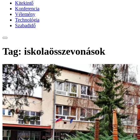
Kitekintő
Konferencia
Vélemény
Technológia
Szabadidő
Tag: iskolaösszevonások