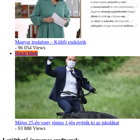
Magyar irodalom – Költői eszközök
- 96 054 Views
Hazai hírek
Május 25-én vagy június 1-jén nyitják ki az iskolákat
- 93 888 Views