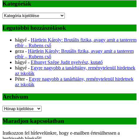
Kategóriák
Kategóriák
Legutóbbi hozzászólások
hágyé
-
Härtlein Károly: Brutális fizika, avagy amit a tanterem
elbír – Rubens cső
geza
-
Härtlein Károly: Brutális fizika, avagy amit a tanterem
elbír – Rubens cső
hágyé
-
Elhunyt Szépe Judit nyelvész, kutató
hágyé
-
Egyre nagyobb a tanárhiány, reménytelenül hirdetnek
az iskolák
Péter
-
Egyre nagyobb a tanárhiány, reménytelenül hirdetnek
az iskolák
Archívum
Archívum
Maradjon kapcsolatban
Iratkozzon fel hírlevelünkre, hogy e-mailben értesülhessen a
legfrissebb hírekről!