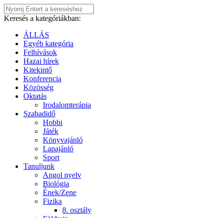
Keresés a kategóriákban:
ÁLLÁS
Egyéb kategória
Felhívások
Hazai hírek
Kitekintő
Konferencia
Közösség
Oktatás
Irodalomterápia
Szabadidő
Hobbi
Játék
Könyvajánló
Lapajánló
Sport
Tanuljunk
Angol nyelv
Biológia
Ének/Zene
Fizika
8. osztály