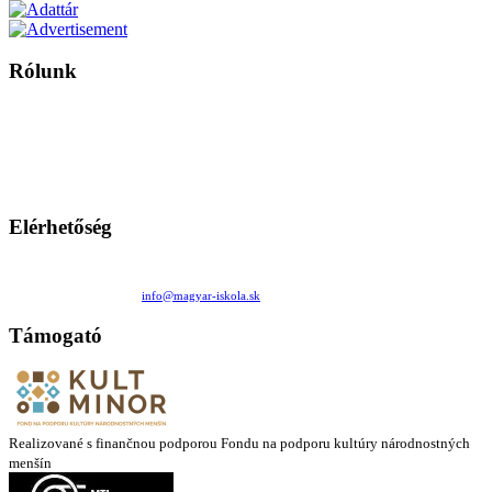
Rólunk
A Magyar Iskola a szlovákiai magyar iskolák, tanárok, szülők és
persze a diákok fóruma
Ezen az oldalon esetenként olyan írások jelennek meg, amelyek a hagyományos iskolafelfogástól eltérő
mintákat népszerűsítenek. Ennek következtében előfordulhat, hogy az idetévedő kiskorú felhasználók
látóköre gyorsabban szélesedik, mint azt a szülők esetleg szeretnék.
Elérhetőség
Családi Kör Egyesület/Združenie rod. kruhov
Medzilaborecká 17, 82101 Bratislava
+421 911 732 190 |
info@magyar-iskola.sk
Támogató
Realizované s finančnou podporou Fondu na podporu kultúry národnostných
menšín