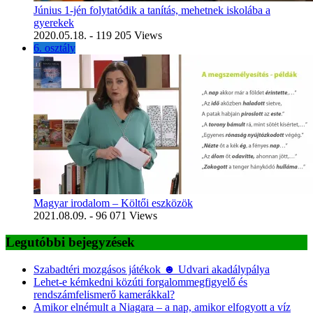
Június 1-jén folytatódik a tanítás, mehetnek iskolába a
gyerekek
2020.05.18.
- 119 205 Views
6. osztály
Magyar irodalom – Költői eszközök
2021.08.09.
- 96 071 Views
Legutóbbi bejegyzések
Szabadtéri mozgásos játékok ☻ Udvari akadálypálya
Lehet-e kémkedni közúti forgalommegfigyelő és
rendszámfelismerő kamerákkal?
Amikor elnémult a Niagara – a nap, amikor elfogyott a víz