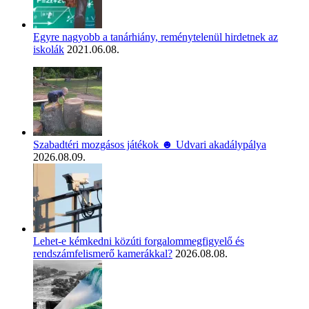
Egyre nagyobb a tanárhiány, reménytelenül hirdetnek az
iskolák
2021.06.08.
Szabadtéri mozgásos játékok ☻ Udvari akadálypálya
2026.08.09.
Lehet-e kémkedni közúti forgalommegfigyelő és
rendszámfelismerő kamerákkal?
2026.08.08.