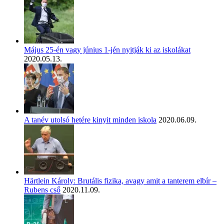
Május 25-én vagy június 1-jén nyitják ki az iskolákat
2020.05.13.
A tanév utolsó hetére kinyit minden iskola
2020.06.09.
Härtlein Károly: Brutális fizika, avagy amit a tanterem elbír –
Rubens cső
2020.11.09.