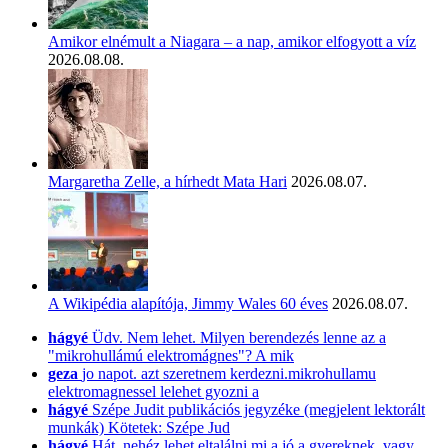
Amikor elnémult a Niagara – a nap, amikor elfogyott a víz
2026.08.08.
Margaretha Zelle, a hírhedt Mata Hari
2026.08.07.
A Wikipédia alapítója, Jimmy Wales 60 éves
2026.08.07.
hágyé
Üdv. Nem lehet. Milyen berendezés lenne az a
"mikrohullámú elektromágnes"? A mik
geza
jo napot. azt szeretnem kerdezni.mikrohullamu
elektromagnessel lelehet gyozni a
hágyé
Szépe Judit publikációs jegyzéke (megjelent lektorált
munkák) Kötetek: Szépe Jud
hágyé
Hát, nehéz lehet eltalálni mi a jó a gyereknek, vagy