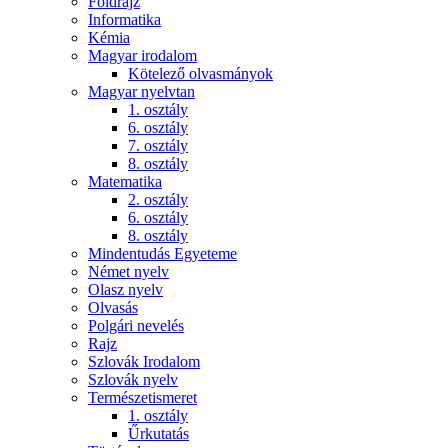
Földrajz
Informatika
Kémia
Magyar irodalom
Kötelező olvasmányok
Magyar nyelvtan
1. osztály
6. osztály
7. osztály
8. osztály
Matematika
2. osztály
6. osztály
8. osztály
Mindentudás Egyeteme
Német nyelv
Olasz nyelv
Olvasás
Polgári nevelés
Rajz
Szlovák Irodalom
Szlovák nyelv
Természetismeret
1. osztály
Űrkutatás