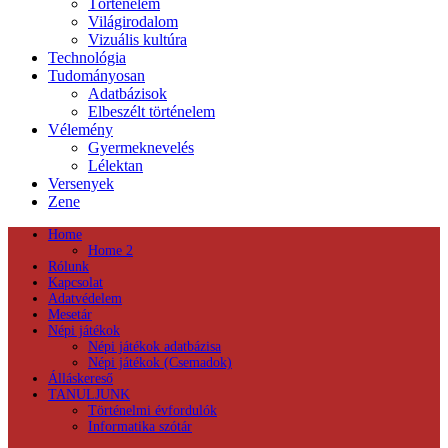
Történelem
Világirodalom
Vizuális kultúra
Technológia
Tudományosan
Adatbázisok
Elbeszélt történelem
Vélemény
Gyermeknevelés
Lélektan
Versenyek
Zene
Home
Home 2
Rólunk
Kapcsolat
Adatvédelem
Mesetár
Népi játékok
Népi játékok adatbázisa
Népi játékok (Csemadok)
Álláskereső
TANULJUNK
Történelmi évfordulók
Informatika szótár