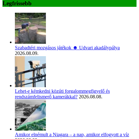
Legfrissebb
Szabadtéri mozgásos játékok ☻ Udvari akadálypálya
2026.08.09.
Lehet-e kémkedni közúti forgalommegfigyelő és
rendszámfelismerő kamerákkal?
2026.08.08.
Amikor elnémult a Niagara – a nap, amikor elfogyott a víz