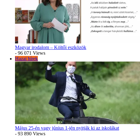
Magyar irodalom – Költői eszközök
- 96 071 Views
Hazai hírek
Május 25-én vagy június 1-jén nyitják ki az iskolákat
- 93 890 Views