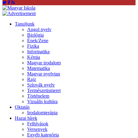
Tanuljunk
Angol nyelv
Biológia
Ének/Zene
Fizika
Informatika
Kémia
Magyar irodalom
Matematika
Magyar nyelvtan
Rajz
Szlovák nyelv
Természetismeret
Történelem
Vizuális kultúra
Oktatás
Irodalomterápia
Hazai hírek
Felhívások
Versenyek
Egyéb kategória