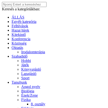
Keresés a kategóriákban:
ÁLLÁS
Egyéb kategória
Felhívások
Hazai hírek
Kitekintő
Konferencia
Közösség
Oktatás
Irodalomterápia
Szabadidő
Hobbi
Játék
Könyvajánló
Lapajánló
Sport
Tanuljunk
Angol nyelv
Biológia
Ének/Zene
Fizika
8. osztály