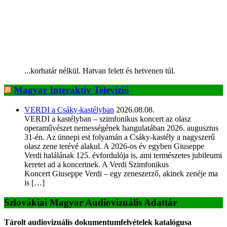
...korhatár nélkül. Hatvan felett és hetvenen túl.
Magyar Interaktív Televízió
VERDI a Csáky-kastélyban
2026.08.08.
VERDI a kastélyban – szimfonikus koncert az olasz
operaművészet nemességének hangulatában 2026. augusztus
31-én. Az ünnepi est folyamán a Csáky-kastély a nagyszerű
olasz zene terévé alakul. A 2026-os év egyben Giuseppe
Verdi halálának 125. évfordulója is, ami természetes jubileumi
keretet ad a koncertnek. A Verdi Szimfonikus
Koncert Giuseppe Verdi – egy zeneszerző, akinek zenéje ma
is […]
Szlovákiai Magyar Audiovizuális Adattár
Tárolt audiovizuális dokumentumfelvételek katalógusa