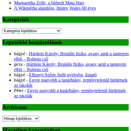
Margaretha Zelle, a hírhedt Mata Hari
A Wikipédia alapítója, Jimmy Wales 60 éves
Kategóriák
Kategóriák
Legutóbbi hozzászólások
hágyé
-
Härtlein Károly: Brutális fizika, avagy amit a tanterem
elbír – Rubens cső
geza
-
Härtlein Károly: Brutális fizika, avagy amit a tanterem
elbír – Rubens cső
hágyé
-
Elhunyt Szépe Judit nyelvész, kutató
hágyé
-
Egyre nagyobb a tanárhiány, reménytelenül hirdetnek
az iskolák
Péter
-
Egyre nagyobb a tanárhiány, reménytelenül hirdetnek
az iskolák
Archívum
Archívum
Maradjon kapcsolatban