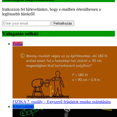
Iratkozzon fel hírlevelünkre, hogy e-mailben értesülhessen a
legfrissebb hírekről!
Feliratkozás
Válogatás nélkül
Fizika
FIZIKA 7. osztály – Egyszerű feladatok munka számítására
Könyvajánló