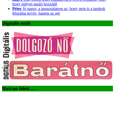
hogy milyen tanári hozzááll
Péter
Jó napot, a tapasztalatom az, hogy nem is a tanárok
létszáma kevés, hanem az agr
Digitális múlt
Hatvan felett …