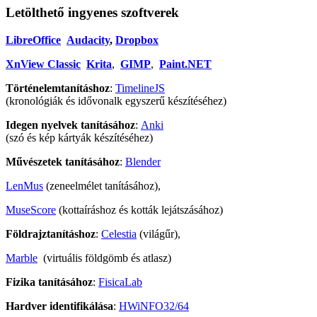
Letölthető ingyenes szoftverek
LibreOffice
Audacity
,
Dropbox
XnView Classic
Krita
,
GIMP
,
Paint.NET
Történelemtanításhoz
:
TimelineJS
(kronológiák és idővonalk egyszerű készítéséhez)
Idegen nyelvek tanításához
:
Anki
(szó és kép kártyák készítéséhez)
Művészetek tanításához
:
Blender
LenMus
(zeneelmélet tanításához),
MuseScore
(kottaíráshoz és kották lejátszásához)
Földrajztanításhoz
:
Celestia
(világűr),
Marble
(virtuális földgömb és atlasz)
Fizika tanításához
:
FisicaLab
Hardver identifikálása
:
HWiNFO32/64