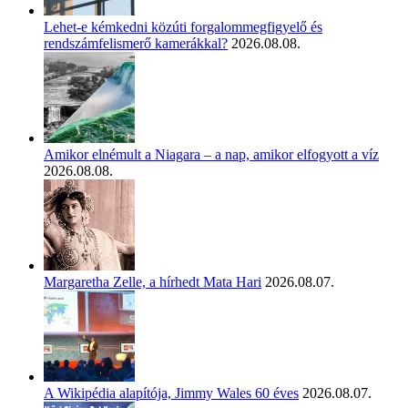
Lehet-e kémkedni közúti forgalommegfigyelő és
rendszámfelismerő kamerákkal?
2026.08.08.
Amikor elnémult a Niagara – a nap, amikor elfogyott a víz
2026.08.08.
Margaretha Zelle, a hírhedt Mata Hari
2026.08.07.
A Wikipédia alapítója, Jimmy Wales 60 éves
2026.08.07.