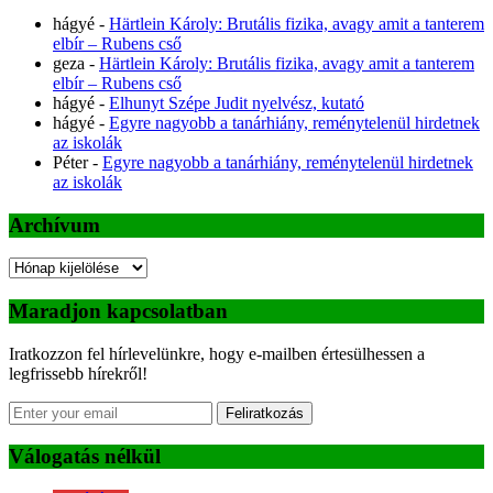
hágyé
-
Härtlein Károly: Brutális fizika, avagy amit a tanterem
elbír – Rubens cső
geza
-
Härtlein Károly: Brutális fizika, avagy amit a tanterem
elbír – Rubens cső
hágyé
-
Elhunyt Szépe Judit nyelvész, kutató
hágyé
-
Egyre nagyobb a tanárhiány, reménytelenül hirdetnek
az iskolák
Péter
-
Egyre nagyobb a tanárhiány, reménytelenül hirdetnek
az iskolák
Archívum
Archívum
Maradjon kapcsolatban
Iratkozzon fel hírlevelünkre, hogy e-mailben értesülhessen a
legfrissebb hírekről!
Feliratkozás
Válogatás nélkül