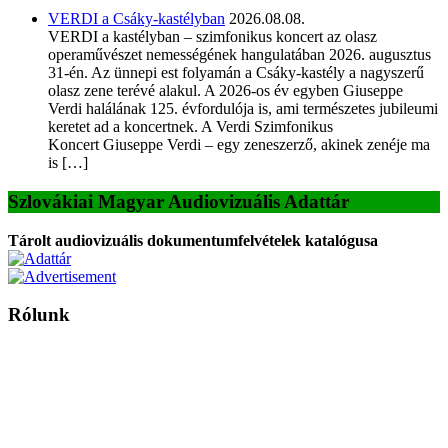
VERDI a Csáky-kastélyban
2026.08.08.
VERDI a kastélyban – szimfonikus koncert az olasz
operaművészet nemességének hangulatában 2026. augusztus
31-én. Az ünnepi est folyamán a Csáky-kastély a nagyszerű
olasz zene terévé alakul. A 2026-os év egyben Giuseppe
Verdi halálának 125. évfordulója is, ami természetes jubileumi
keretet ad a koncertnek. A Verdi Szimfonikus
Koncert Giuseppe Verdi – egy zeneszerző, akinek zenéje ma
is […]
Szlovákiai Magyar Audiovizuális Adattár
Tárolt audiovizuális dokumentumfelvételek katalógusa
Rólunk
A Magyar Iskola a szlovákiai magyar iskolák, tanárok, szülők és
persze a diákok fóruma
Ezen az oldalon esetenként olyan írások jelennek meg, amelyek a hagyományos iskolafelfogástól eltérő
mintákat népszerűsítenek. Ennek következtében előfordulhat, hogy az idetévedő kiskorú felhasználók
látóköre gyorsabban szélesedik, mint azt a szülők esetleg szeretnék.