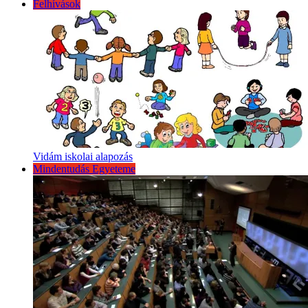
Felhívások
Vidám iskolai alapozás
Mindentudás Egyeteme