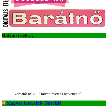
Hatvan felett …
...korhatár nélkül. Hatvan felett és hetvenen túl.
Magyar Interaktív Televízió