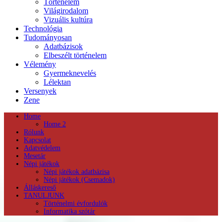
Történelem
Világirodalom
Vizuális kultúra
Technológia
Tudományosan
Adatbázisok
Elbeszélt történelem
Vélemény
Gyermeknevelés
Lélektan
Versenyek
Zene
Home
Home 2
Rólunk
Kapcsolat
Adatvédelem
Mesetár
Népi játékok
Népi játékok adatbázisa
Népi játékok (Csemadok)
Álláskereső
TANULJUNK
Történelmi évfordulók
Informatika szótár