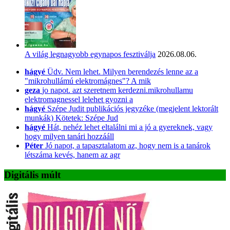
A világ legnagyobb egynapos fesztiválja
2026.08.06.
hágyé
Üdv. Nem lehet. Milyen berendezés lenne az a
"mikrohullámú elektromágnes"? A mik
geza
jo napot. azt szeretnem kerdezni.mikrohullamu
elektromagnessel lelehet gyozni a
hágyé
Szépe Judit publikációs jegyzéke (megjelent lektorált
munkák) Kötetek: Szépe Jud
hágyé
Hát, nehéz lehet eltalálni mi a jó a gyereknek, vagy
hogy milyen tanári hozzááll
Péter
Jó napot, a tapasztalatom az, hogy nem is a tanárok
létszáma kevés, hanem az agr
Digitális múlt