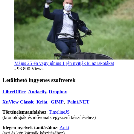
Május 25-én vagy június 1-jén nyitják ki az iskolákat
- 93 890 Views
Letölthető ingyenes szoftverek
LibreOffice
Audacity
,
Dropbox
XnView Classic
Krita
,
GIMP
,
Paint.NET
Történelemtanításhoz
:
TimelineJS
(kronológiák és idővonalk egyszerű készítéséhez)
Idegen nyelvek tanításához
:
Anki
(szó és kép kártyák készítéséhez)