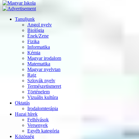
Tanuljunk
Angol nyelv
Biológia
Ének/Zene
Fizika
Informatika
Kémia
Magyar irodalom
Matematika
Magyar nyelvtan
Rajz
Szlovák nyelv
Természetismeret
Történelem
Vizuális kultúra
Oktatás
Irodalomterápia
Hazai hírek
Felhívások
Versenyek
Egyéb kategória
Közösség