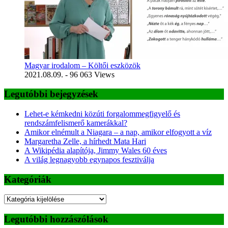
Magyar irodalom – Költői eszközök
2021.08.09.
- 96 063 Views
Legutóbbi bejegyzések
Lehet-e kémkedni közúti forgalommegfigyelő és
rendszámfelismerő kamerákkal?
Amikor elnémult a Niagara – a nap, amikor elfogyott a víz
Margaretha Zelle, a hírhedt Mata Hari
A Wikipédia alapítója, Jimmy Wales 60 éves
A világ legnagyobb egynapos fesztiválja
Kategóriák
Kategóriák
Legutóbbi hozzászólások