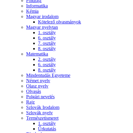
Földrajz
Informatika
Kémia
Magyar irodalom
Kötelező olvasmányok
Magyar nyelvtan
1. osztály
6. osztály
7. osztály
8. osztály
Matematika
2. osztály
6. osztály
8. osztály
Mindentudás Egyeteme
Német nyelv
Olasz nyelv
Olvasás
Polgári nevelés
Rajz
Szlovák Irodalom
Szlovák nyelv
Természetismeret
1. osztály
Űrkutatás