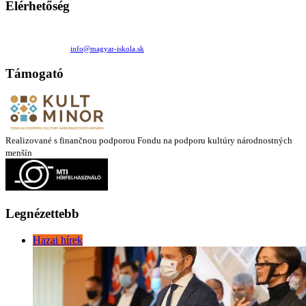
Elérhetőség
Családi Kör Egyesület/Združenie rod. kruhov
Medzilaborecká 17, 82101 Bratislava
+421 911 732 190 |
info@magyar-iskola.sk
Támogató
Realizované s finančnou podporou Fondu na podporu kultúry národnostných
menšín
Legnézettebb
Hazai hírek