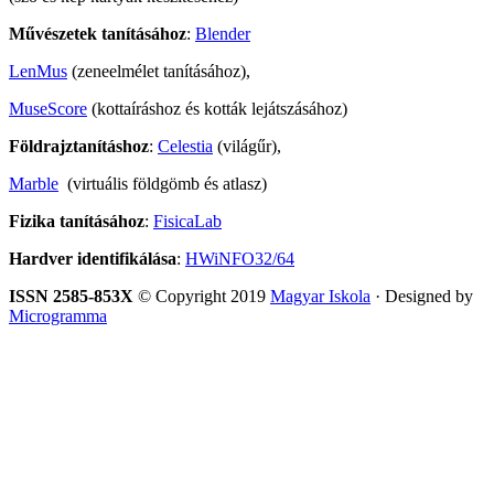
Művészetek tanításához
:
Blender
LenMus
(zeneelmélet tanításához),
MuseScore
(kottaíráshoz és kották lejátszásához)
Földrajztanításhoz
:
Celestia
(világűr),
Marble
(virtuális földgömb és atlasz)
Fizika tanításához
:
FisicaLab
Hardver identifikálása
:
HWiNFO32/64
ISSN 2585-853X
© Copyright 2019
Magyar Iskola
· Designed by
Microgramma