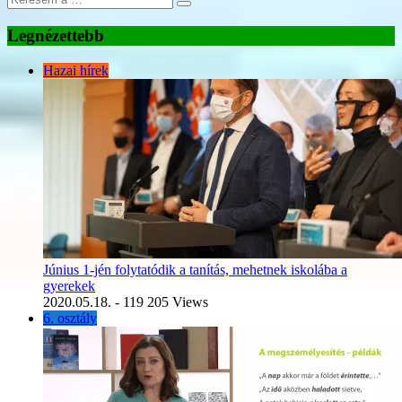
Legnézettebb
Hazai hírek
Június 1-jén folytatódik a tanítás, mehetnek iskolába a
gyerekek
2020.05.18.
- 119 205 Views
6. osztály