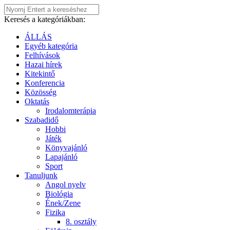
Keresés a kategóriákban:
ÁLLÁS
Egyéb kategória
Felhívások
Hazai hírek
Kitekintő
Konferencia
Közösség
Oktatás
Irodalomterápia
Szabadidő
Hobbi
Játék
Könyvajánló
Lapajánló
Sport
Tanuljunk
Angol nyelv
Biológia
Ének/Zene
Fizika
8. osztály