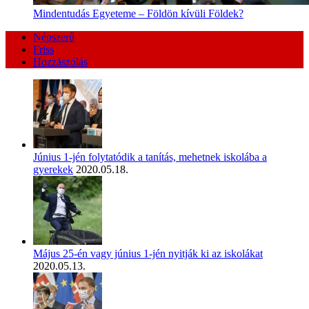
Mindentudás Egyeteme – Földön kívüli Földek?
Népszerű
Friss
Hozzászólás
Június 1-jén folytatódik a tanítás, mehetnek iskolába a
gyerekek
2020.05.18.
Május 25-én vagy június 1-jén nyitják ki az iskolákat
2020.05.13.