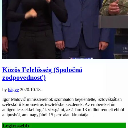
Közös Felelősség (Spoločná
zodpovednosť)
by
hágyé
2020.10.18.
Igor Matovič miniszterelnök szombaton bejelentette, Szlovákiában
széleskörű koronavírus-tesztelésbe kezdenek. Az embereket ún.
antigén tesztekkel fogják vizsgálni, az állam 13 milliót rendelt ebből
a típusból, ami nagyjából 15 perc alatt kimutatja…
Legfrissebb