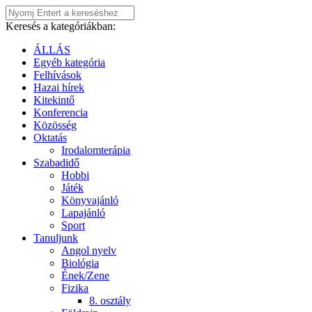
Keresés a kategóriákban:
ÁLLÁS
Egyéb kategória
Felhívások
Hazai hírek
Kitekintő
Konferencia
Közösség
Oktatás
Irodalomterápia
Szabadidő
Hobbi
Játék
Könyvajánló
Lapajánló
Sport
Tanuljunk
Angol nyelv
Biológia
Ének/Zene
Fizika
8. osztály