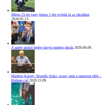
Május 25-én vagy június 1-jén nyitják ki az iskolákat
2020.05.13.
A tanév utolsó hetére kinyit minden iskola
2020.06.09.
Härtlein Károly: Brutális fizika, avagy amit a tanterem elbír –
Rubens cső
2020.11.09.