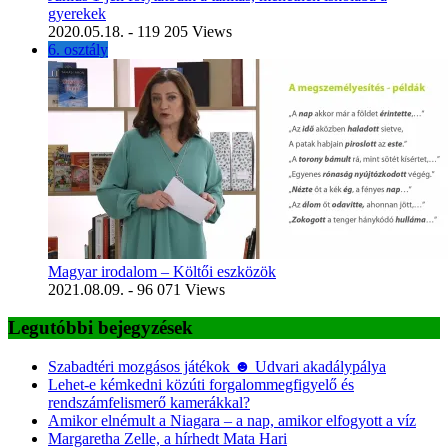
gyerekek
2020.05.18.
- 119 205 Views
6. osztály
Magyar irodalom – Költői eszközök
2021.08.09.
- 96 071 Views
Legutóbbi bejegyzések
Szabadtéri mozgásos játékok ☻ Udvari akadálypálya
Lehet-e kémkedni közúti forgalommegfigyelő és
rendszámfelismerő kamerákkal?
Amikor elnémult a Niagara – a nap, amikor elfogyott a víz
Margaretha Zelle, a hírhedt Mata Hari