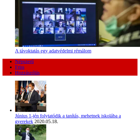
A távoktatás egy adatvédelmi rémálom
Népszerű
Friss
Hozzászólás
Június 1-jén folytatódik a tanítás, mehetnek iskolába a
gyerekek
2020.05.18.