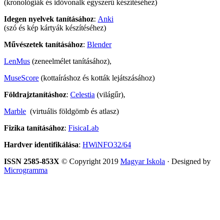
(kronológiák és idővonalk egyszerű készítéséhez)
Idegen nyelvek tanításához
:
Anki
(szó és kép kártyák készítéséhez)
Művészetek tanításához
:
Blender
LenMus
(zeneelmélet tanításához),
MuseScore
(kottaíráshoz és kották lejátszásához)
Földrajztanításhoz
:
Celestia
(világűr),
Marble
(virtuális földgömb és atlasz)
Fizika tanításához
:
FisicaLab
Hardver identifikálása
:
HWiNFO32/64
ISSN 2585-853X
© Copyright 2019
Magyar Iskola
· Designed by
Microgramma