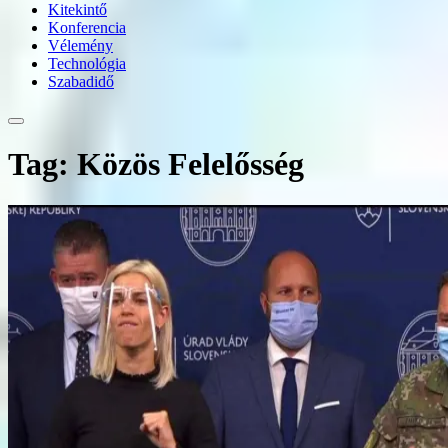
Kitekintő
Konferencia
Vélemény
Technológia
Szabadidő
Tag: Közös Felelősség