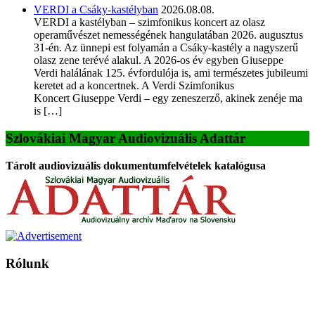
VERDI a Csáky-kastélyban
2026.08.08.
VERDI a kastélyban – szimfonikus koncert az olasz
operaművészet nemességének hangulatában 2026. augusztus
31-én. Az ünnepi est folyamán a Csáky-kastély a nagyszerű
olasz zene terévé alakul. A 2026-os év egyben Giuseppe
Verdi halálának 125. évfordulója is, ami természetes jubileumi
keretet ad a koncertnek. A Verdi Szimfonikus
Koncert Giuseppe Verdi – egy zeneszerző, akinek zenéje ma
is […]
Szlovákiai Magyar Audiovizuális Adattár
Tárolt audiovizuális dokumentumfelvételek katalógusa
Rólunk
A Magyar Iskola a szlovákiai magyar iskolák, tanárok, szülők és
persze a diákok fóruma