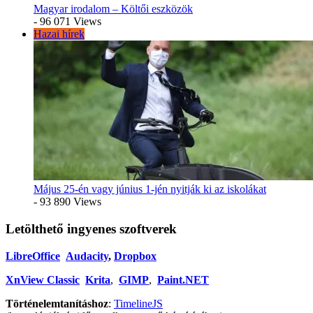
Magyar irodalom – Költői eszközök
- 96 071 Views
Hazai hírek
Május 25-én vagy június 1-jén nyitják ki az iskolákat
- 93 890 Views
Letölthető ingyenes szoftverek
LibreOffice
Audacity
,
Dropbox
XnView Classic
Krita
,
GIMP
,
Paint.NET
Történelemtanításhoz
:
TimelineJS