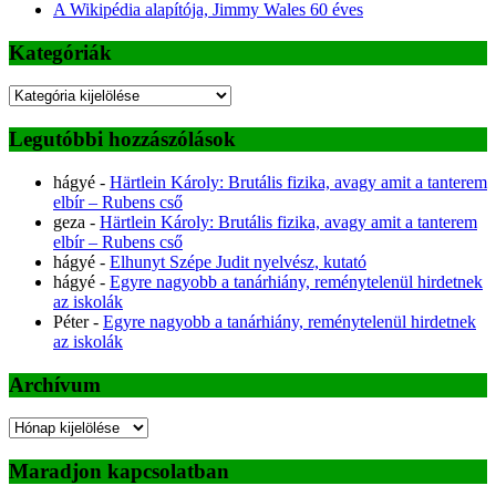
A Wikipédia alapítója, Jimmy Wales 60 éves
Kategóriák
Kategóriák
Legutóbbi hozzászólások
hágyé
-
Härtlein Károly: Brutális fizika, avagy amit a tanterem
elbír – Rubens cső
geza
-
Härtlein Károly: Brutális fizika, avagy amit a tanterem
elbír – Rubens cső
hágyé
-
Elhunyt Szépe Judit nyelvész, kutató
hágyé
-
Egyre nagyobb a tanárhiány, reménytelenül hirdetnek
az iskolák
Péter
-
Egyre nagyobb a tanárhiány, reménytelenül hirdetnek
az iskolák
Archívum
Archívum
Maradjon kapcsolatban