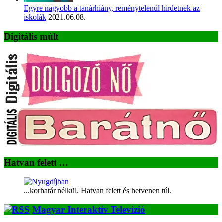
Egyre nagyobb a tanárhiány, reménytelenül hirdetnek az
iskolák
2021.06.08.
Digitális múlt
Hatvan felett …
...korhatár nélkül. Hatvan felett és hetvenen túl.
Magyar Interaktív Televízió