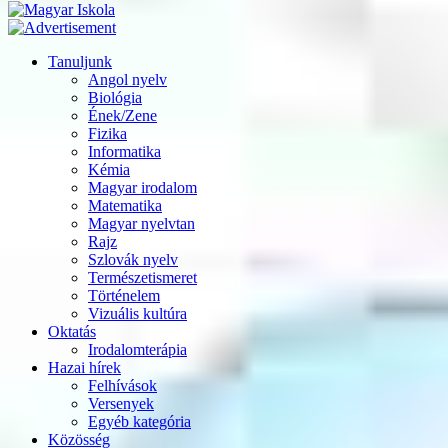
Tanuljunk
Angol nyelv
Biológia
Ének/Zene
Fizika
Informatika
Kémia
Magyar irodalom
Matematika
Magyar nyelvtan
Rajz
Szlovák nyelv
Természetismeret
Történelem
Vizuális kultúra
Oktatás
Irodalomterápia
Hazai hírek
Felhívások
Versenyek
Egyéb kategória
Közösség