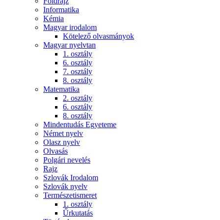
Földrajz
Informatika
Kémia
Magyar irodalom
Kötelező olvasmányok
Magyar nyelvtan
1. osztály
6. osztály
7. osztály
8. osztály
Matematika
2. osztály
6. osztály
8. osztály
Mindentudás Egyeteme
Német nyelv
Olasz nyelv
Olvasás
Polgári nevelés
Rajz
Szlovák Irodalom
Szlovák nyelv
Természetismeret
1. osztály
Űrkutatás