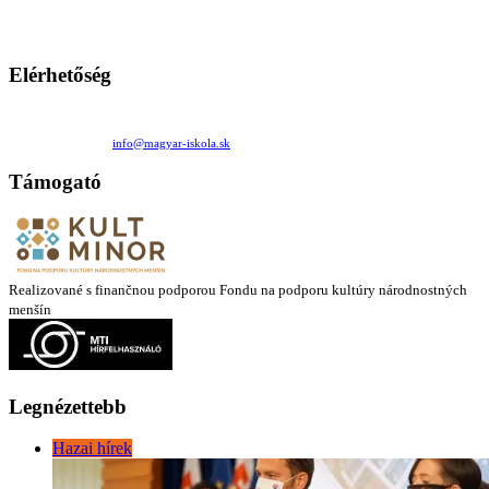
Ezen az oldalon esetenként olyan írások jelennek meg, amelyek a hagyományos iskolafelfogástól eltérő
mintákat népszerűsítenek. Ennek következtében előfordulhat, hogy az idetévedő kiskorú felhasználók
látóköre gyorsabban szélesedik, mint azt a szülők esetleg szeretnék.
Elérhetőség
Családi Kör Egyesület/Združenie rod. kruhov
Medzilaborecká 17, 82101 Bratislava
+421 911 732 190 |
info@magyar-iskola.sk
Támogató
Realizované s finančnou podporou Fondu na podporu kultúry národnostných
menšín
Legnézettebb
Hazai hírek