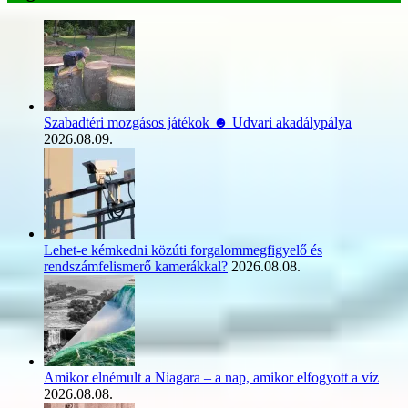
Szabadtéri mozgásos játékok ☻ Udvari akadálypálya
2026.08.09.
Lehet-e kémkedni közúti forgalommegfigyelő és
rendszámfelismerő kamerákkal?
2026.08.08.
Amikor elnémult a Niagara – a nap, amikor elfogyott a víz
2026.08.08.