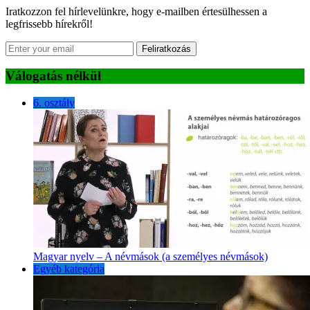
Iratkozzon fel hírlevelünkre, hogy e-mailben értesülhessen a
legfrissebb hírekről!
Feliratkozás
Válogatás nélkül
6. osztály
Magyar nyelv – A névmások (a személyes névmások)
Egyéb kategória