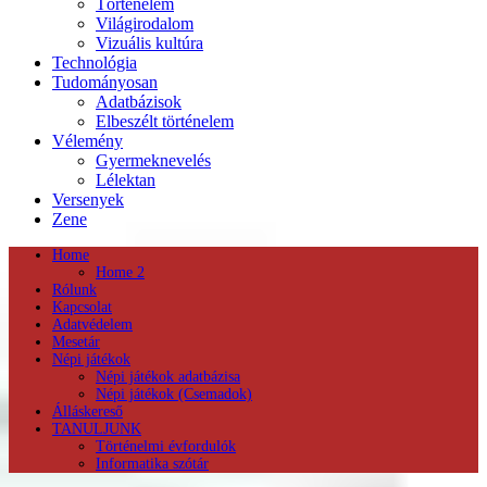
Történelem
Világirodalom
Vizuális kultúra
Technológia
Tudományosan
Adatbázisok
Elbeszélt történelem
Vélemény
Gyermeknevelés
Lélektan
Versenyek
Zene
Home
Home 2
Rólunk
Kapcsolat
Adatvédelem
Mesetár
Népi játékok
Népi játékok adatbázisa
Népi játékok (Csemadok)
Álláskereső
TANULJUNK
Történelmi évfordulók
Informatika szótár