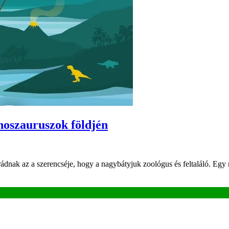
inoszauruszok földjén
dnak az a szerencséje, hogy a nagybátyjuk zoológus és feltaláló. Egy 