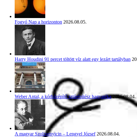
Fogyó Nap a horizonton
2026.08.05.
Harry Houdini 91 percet töltött víz alatt egy lezárt tartályban
20
Weber Antal, a kórházépítő sztárépítész hagyatéka
2026.08.04.
A magyar Szolzsenyicin – Lengyel József
2026.08.04.