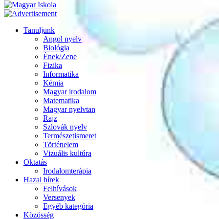
Tanuljunk
Angol nyelv
Biológia
Ének/Zene
Fizika
Informatika
Kémia
Magyar irodalom
Matematika
Magyar nyelvtan
Rajz
Szlovák nyelv
Természetismeret
Történelem
Vizuális kultúra
Oktatás
Irodalomterápia
Hazai hírek
Felhívások
Versenyek
Egyéb kategória
Közösség