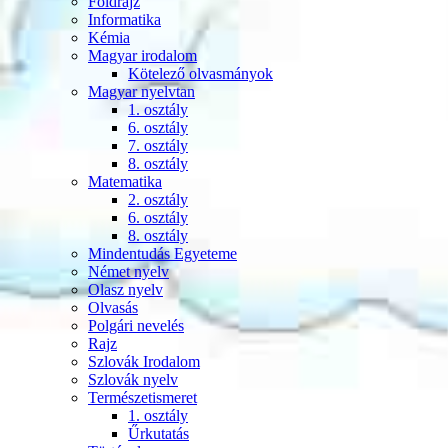
Földrajz
Informatika
Kémia
Magyar irodalom
Kötelező olvasmányok
Magyar nyelvtan
1. osztály
6. osztály
7. osztály
8. osztály
Matematika
2. osztály
6. osztály
8. osztály
Mindentudás Egyeteme
Német nyelv
Olasz nyelv
Olvasás
Polgári nevelés
Rajz
Szlovák Irodalom
Szlovák nyelv
Természetismeret
1. osztály
Űrkutatás