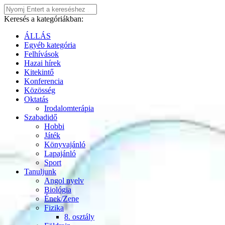
Keresés a kategóriákban:
ÁLLÁS
Egyéb kategória
Felhívások
Hazai hírek
Kitekintő
Konferencia
Közösség
Oktatás
Irodalomterápia
Szabadidő
Hobbi
Játék
Könyvajánló
Lapajánló
Sport
Tanuljunk
Angol nyelv
Biológia
Ének/Zene
Fizika
8. osztály