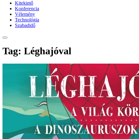
Kitekintő
Konferencia
Vélemény
Technológia
Szabadidő
Tag: Léghajóval