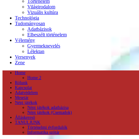
Történelem
Világirodalom
Vizuális kultúra
Technológia
Tudományosan
Adatbázisok
Elbeszélt történelem
Vélemény
Gyermeknevelés
Lélektan
Versenyek
Zene
Home
Home 2
Rólunk
Kapcsolat
Adatvédelem
Mesetár
Népi játékok
Népi játékok adatbázisa
Népi játékok (Csemadok)
Álláskereső
TANULJUNK
Történelmi évfordulók
Informatika szótár