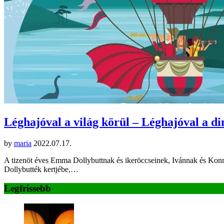
Léghajóval a világ körül – Léghajóval a d
by
maria
2022.07.17.
A tizenöt éves Emma Dollybuttnak és ikeröccseinek, Ivánnak és Konrá
Dollybutték kertjébe,…
Legfrissebb