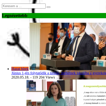
Legnézettebb
Hazai hírek
Június 1-jén folytatódik a tanítás, mehetnek iskolába a gyereke
2020.05.18.
- 119 204 Views