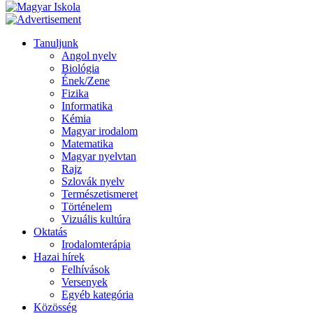
Tanuljunk
Angol nyelv
Biológia
Ének/Zene
Fizika
Informatika
Kémia
Magyar irodalom
Matematika
Magyar nyelvtan
Rajz
Szlovák nyelv
Természetismeret
Történelem
Vizuális kultúra
Oktatás
Irodalomterápia
Hazai hírek
Felhívások
Versenyek
Egyéb kategória
Közösség