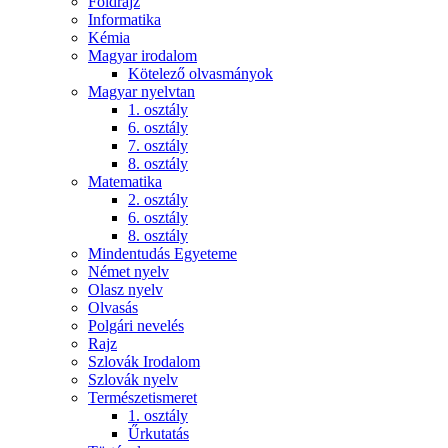
Földrajz
Informatika
Kémia
Magyar irodalom
Kötelező olvasmányok
Magyar nyelvtan
1. osztály
6. osztály
7. osztály
8. osztály
Matematika
2. osztály
6. osztály
8. osztály
Mindentudás Egyeteme
Német nyelv
Olasz nyelv
Olvasás
Polgári nevelés
Rajz
Szlovák Irodalom
Szlovák nyelv
Természetismeret
1. osztály
Űrkutatás