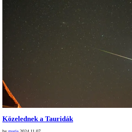
Közelednek a Tauridák
by
maria
2024.11.07.