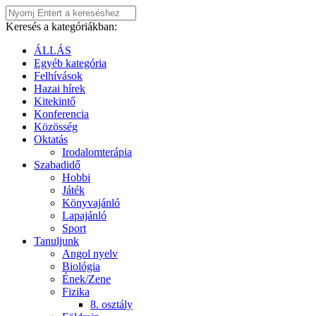
Keresés a kategóriákban:
ÁLLÁS
Egyéb kategória
Felhívások
Hazai hírek
Kitekintő
Konferencia
Közösség
Oktatás
Irodalomterápia
Szabadidő
Hobbi
Játék
Könyvajánló
Lapajánló
Sport
Tanuljunk
Angol nyelv
Biológia
Ének/Zene
Fizika
8. osztály