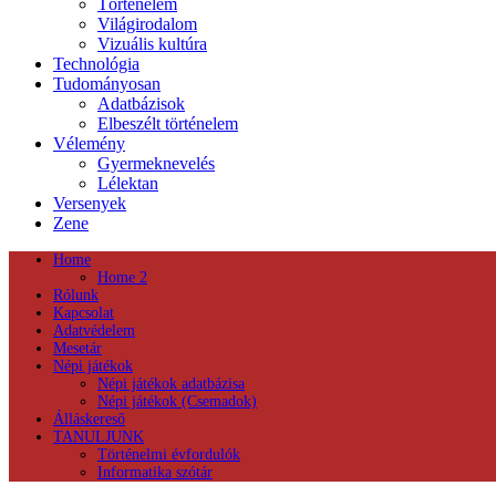
Történelem
Világirodalom
Vizuális kultúra
Technológia
Tudományosan
Adatbázisok
Elbeszélt történelem
Vélemény
Gyermeknevelés
Lélektan
Versenyek
Zene
Home
Home 2
Rólunk
Kapcsolat
Adatvédelem
Mesetár
Népi játékok
Népi játékok adatbázisa
Népi játékok (Csemadok)
Álláskereső
TANULJUNK
Történelmi évfordulók
Informatika szótár