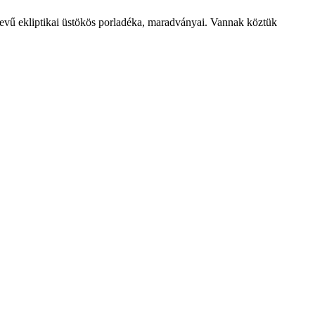
 nevű ekliptikai üstökös porladéka, maradványai. Vannak köztük