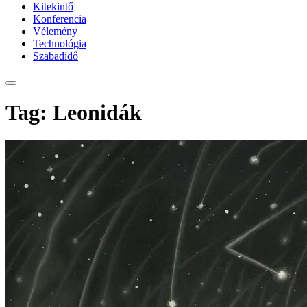
Kitekintő
Konferencia
Vélemény
Technológia
Szabadidő
Tag: Leonidák