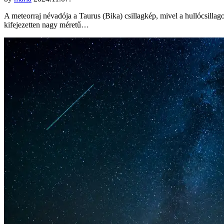
A meteorraj névadója a Taurus (Bika) csillagkép, mivel a hullócsilla
kifejezetten nagy méretű…