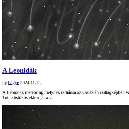
A Leonidák
by
hágyé
2024.11.15.
A Leonidák meteorraj, melynek radiánsa az Oroszlán csillagképben v
Tuttle üstökös ekkor jár a…