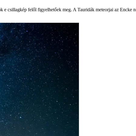
gok e csillagkép felől figyelhetőek meg. A Tauridák meteorjai az Encke