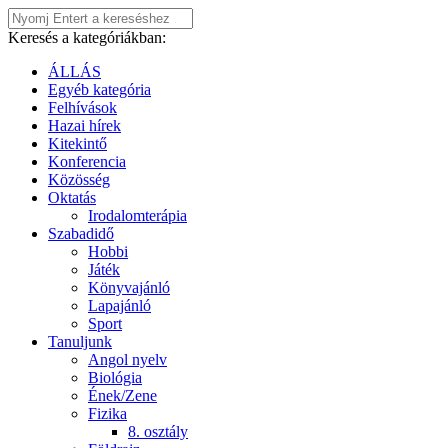
Keresés a kategóriákban:
ÁLLÁS
Egyéb kategória
Felhívások
Hazai hírek
Kitekintő
Konferencia
Közösség
Oktatás
Irodalomterápia
Szabadidő
Hobbi
Játék
Könyvajánló
Lapajánló
Sport
Tanuljunk
Angol nyelv
Biológia
Ének/Zene
Fizika
8. osztály