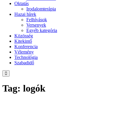
Oktatás
Irodalomterápia
Hazai hírek
Felhívások
Versenyek
Egyéb kategória
Közösség
Kitekintő
Konferencia
Vélemény
Technológia
Szabadidő
Tag: logók