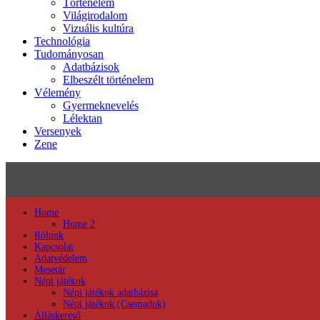
Történelem
Világirodalom
Vizuális kultúra
Technológia
Tudományosan
Adatbázisok
Elbeszélt történelem
Vélemény
Gyermeknevelés
Lélektan
Versenyek
Zene
Home
Home 2
Rólunk
Kapcsolat
Adatvédelem
Mesetár
Népi játékok
Népi játékok adatbázisa
Népi játékok (Csemadok)
Álláskereső