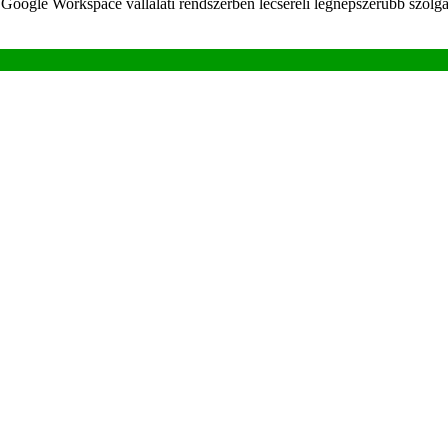
Google Workspace vállalati rendszerben lecseréli legnépszerűbb szolgál