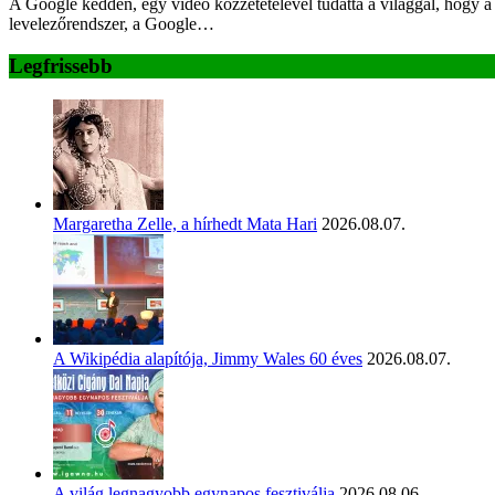
A Google kedden, egy videó közzétételével tudatta a világgal, hogy a 
levelezőrendszer, a Google…
Legfrissebb
Margaretha Zelle, a hírhedt Mata Hari
2026.08.07.
A Wikipédia alapítója, Jimmy Wales 60 éves
2026.08.07.
A világ legnagyobb egynapos fesztiválja
2026.08.06.