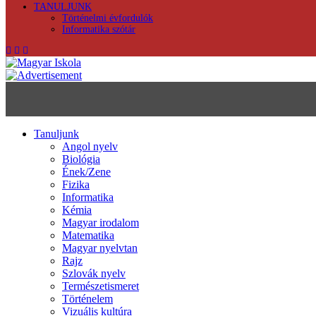
TANULJUNK
Történelmi évfordulók
Informatika szótár
Tanuljunk
Angol nyelv
Biológia
Ének/Zene
Fizika
Informatika
Kémia
Magyar irodalom
Matematika
Magyar nyelvtan
Rajz
Szlovák nyelv
Természetismeret
Történelem
Vizuális kultúra