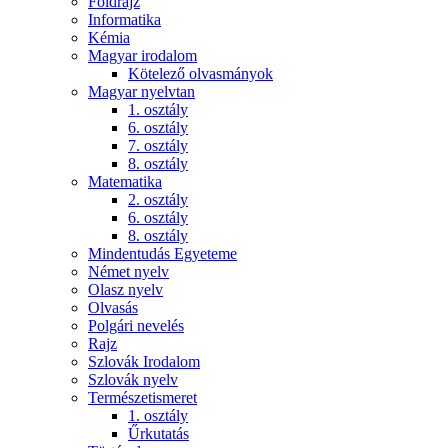
Földrajz
Informatika
Kémia
Magyar irodalom
Kötelező olvasmányok
Magyar nyelvtan
1. osztály
6. osztály
7. osztály
8. osztály
Matematika
2. osztály
6. osztály
8. osztály
Mindentudás Egyeteme
Német nyelv
Olasz nyelv
Olvasás
Polgári nevelés
Rajz
Szlovák Irodalom
Szlovák nyelv
Természetismeret
1. osztály
Űrkutatás