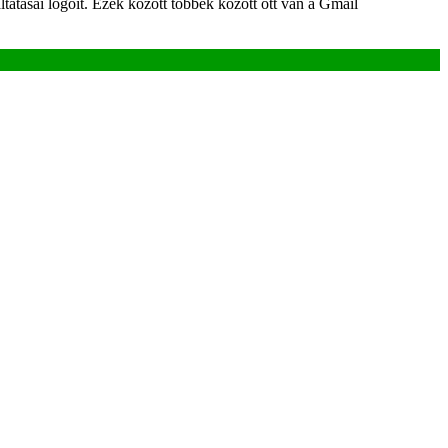
tatásai logóit. Ezek között többek között ott van a Gmail