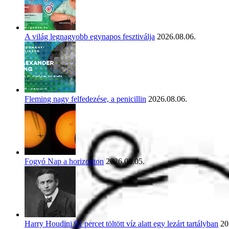
A világ legnagyobb egynapos fesztiválja
2026.08.06.
Fleming nagy felfedezése, a penicillin
2026.08.06.
Fogyó Nap a horizonton
2026.08.05.
Harry Houdini 91 percet töltött víz alatt egy lezárt tartályban
20