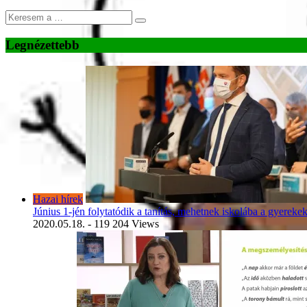
Legnézettebb
Hazai hírek
Június 1-jén folytatódik a tanítás, mehetnek iskolába a gyereke
2020.05.18.
- 119 204 Views