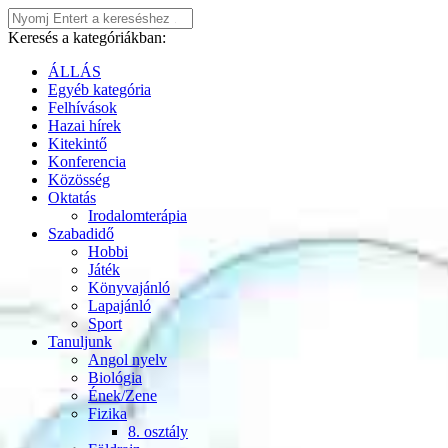
Keresés a kategóriákban:
ÁLLÁS
Egyéb kategória
Felhívások
Hazai hírek
Kitekintő
Konferencia
Közösség
Oktatás
Irodalomterápia
Szabadidő
Hobbi
Játék
Könyvajánló
Lapajánló
Sport
Tanuljunk
Angol nyelv
Biológia
Ének/Zene
Fizika
8. osztály