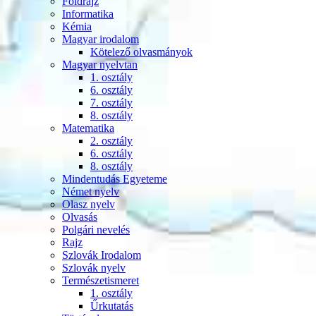
Földrajz
Informatika
Kémia
Magyar irodalom
Kötelező olvasmányok
Magyar nyelvtan
1. osztály
6. osztály
7. osztály
8. osztály
Matematika
2. osztály
6. osztály
8. osztály
Mindentudás Egyeteme
Német nyelv
Olasz nyelv
Olvasás
Polgári nevelés
Rajz
Szlovák Irodalom
Szlovák nyelv
Természetismeret
1. osztály
Űrkutatás