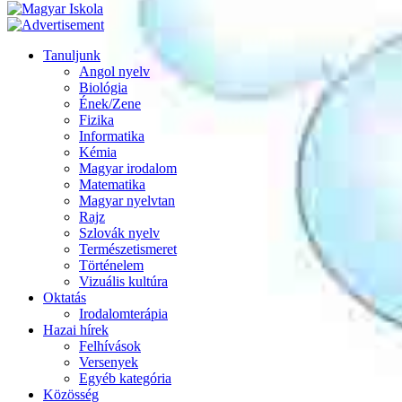
Tanuljunk
Angol nyelv
Biológia
Ének/Zene
Fizika
Informatika
Kémia
Magyar irodalom
Matematika
Magyar nyelvtan
Rajz
Szlovák nyelv
Természetismeret
Történelem
Vizuális kultúra
Oktatás
Irodalomterápia
Hazai hírek
Felhívások
Versenyek
Egyéb kategória
Közösség