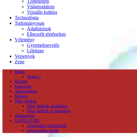
Történelem
Világirodalom
Vizuális kultúra
Technológia
Tudományosan
Adatbázisok
Elbeszélt történelem
Vélemény
Gyermeknevelés
Lélektan
Versenyek
Zene
Home
Home 2
Rólunk
Kapcsolat
Adatvédelem
Mesetár
Népi játékok
Népi játékok adatbázisa
Népi játékok (Csemadok)
Álláskereső
TANULJUNK
Történelmi évfordulók
Informatika szótár