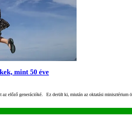
kek, mint 50 éve
az előző generációké. Ez derült ki, miután az oktatási minisztérium ö