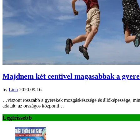
Majdnem két centivel magasabbak a gyere
by
Lina
2020.09.16.
…viszont rosszabb a gyerekek mozgáskészsége és állóképessége, mint 
adatait: az országos központi…
Legfrissebb