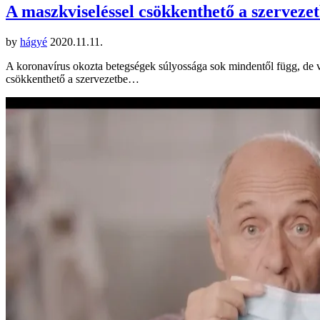
A maszkviseléssel csökkenthető a szerveze
by
hágyé
2020.11.11.
A koronavírus okozta betegségek súlyossága sok mindentől függ, de vir
csökkenthető a szervezetbe…