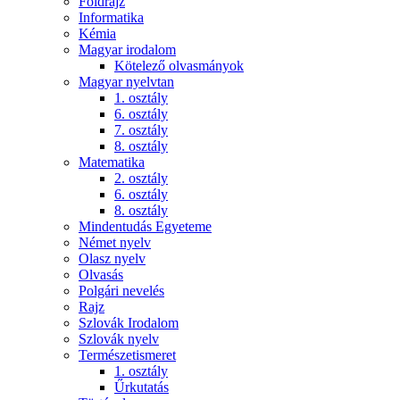
Földrajz
Informatika
Kémia
Magyar irodalom
Kötelező olvasmányok
Magyar nyelvtan
1. osztály
6. osztály
7. osztály
8. osztály
Matematika
2. osztály
6. osztály
8. osztály
Mindentudás Egyeteme
Német nyelv
Olasz nyelv
Olvasás
Polgári nevelés
Rajz
Szlovák Irodalom
Szlovák nyelv
Természetismeret
1. osztály
Űrkutatás