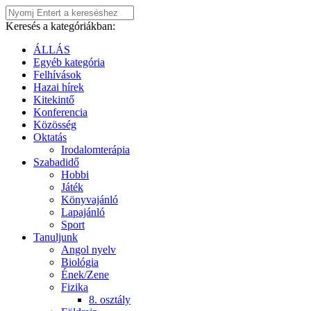
Keresés a kategóriákban:
ÁLLÁS
Egyéb kategória
Felhívások
Hazai hírek
Kitekintő
Konferencia
Közösség
Oktatás
Irodalomterápia
Szabadidő
Hobbi
Játék
Könyvajánló
Lapajánló
Sport
Tanuljunk
Angol nyelv
Biológia
Ének/Zene
Fizika
8. osztály