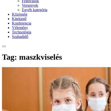
Felhívások
Versenyek
Egyéb kategória
Közösség
Kitekintő
Konferencia
Vélemény
Technológia
Szabadidő
Tag: maszkviselés