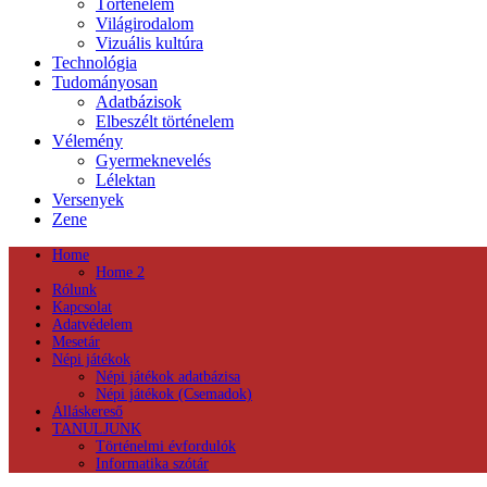
Történelem
Világirodalom
Vizuális kultúra
Technológia
Tudományosan
Adatbázisok
Elbeszélt történelem
Vélemény
Gyermeknevelés
Lélektan
Versenyek
Zene
Home
Home 2
Rólunk
Kapcsolat
Adatvédelem
Mesetár
Népi játékok
Népi játékok adatbázisa
Népi játékok (Csemadok)
Álláskereső
TANULJUNK
Történelmi évfordulók
Informatika szótár