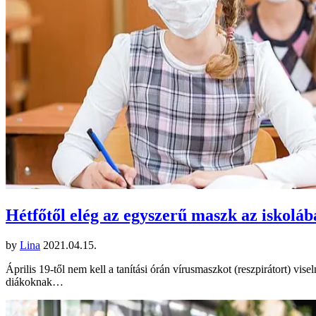
Hétfőtől elég az egyszerű maszk az iskolá
by
Lina
2021.04.15.
Április 19-től nem kell a tanítási órán vírusmaszkot (reszpirátort) vis
diákoknak…