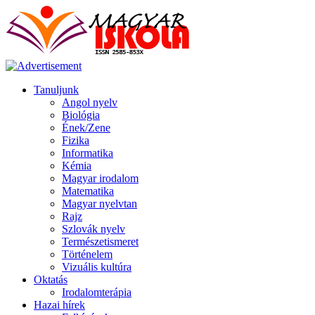
Tanuljunk
Angol nyelv
Biológia
Ének/Zene
Fizika
Informatika
Kémia
Magyar irodalom
Matematika
Magyar nyelvtan
Rajz
Szlovák nyelv
Természetismeret
Történelem
Vizuális kultúra
Oktatás
Irodalomterápia
Hazai hírek