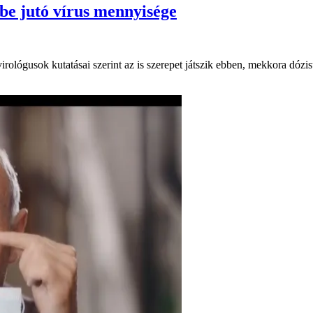
tbe jutó vírus mennyisége
ológusok kutatásai szerint az is szerepet játszik ebben, mekkora dózisú