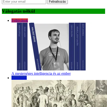
Feliratkozás
Válogatás nélkül
Felhívások
A mesterséges intelligencia és az ember
Tanuljunk