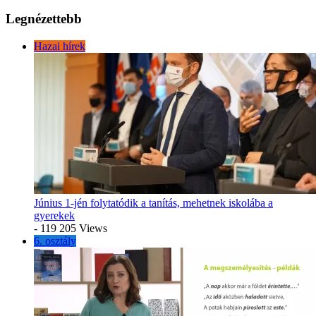
Legnézettebb
Hazai hírek
Június 1-jén folytatódik a tanítás, mehetnek iskolába a
gyerekek
- 119 205 Views
6. osztály