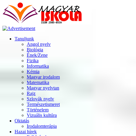
Tanuljunk
Angol nyelv
Biológia
Ének/Zene
Fizika
Informatika
Kémia
Magyar irodalom
Matematika
Magyar nyelvtan
Rajz
Szlovák nyelv
Természetismeret
Történelem
Vizuális kultúra
Oktatás
Irodalomterápia
Hazai hírek