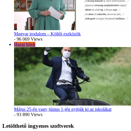
Magyar irodalom – Költői eszközök
- 96 069 Views
Hazai hírek
Május 25-én vagy június 1-jén nyitják ki az iskolákat
- 93 890 Views
Letölthető ingyenes szoftverek