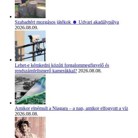
Szabadtéri mozgásos játékok ☻ Udvari akadálypálya
2026.08.09.
Lehet-e kémkedni közúti forgalommegfigyelő és
rendszámfelismerő kamerákkal?
2026.08.08.
Amikor elnémult a Niagara – a nap, amikor elfogyott a víz
2026.08.08.