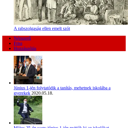
A rabszolgaság ellen emelt szót
Népszerű
Friss
Hozzászólás
Június 1-jén folytatódik a tanítás, mehetnek iskolába a
gyerekek
2020.05.18.
Május 25-én vagy június 1-jén nyitják ki az iskolákat