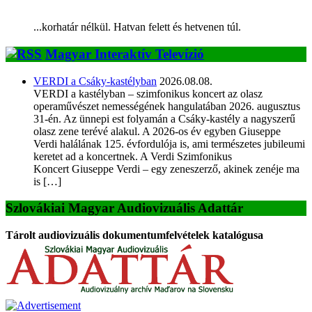
...korhatár nélkül. Hatvan felett és hetvenen túl.
Magyar Interaktív Televízió
VERDI a Csáky-kastélyban
2026.08.08.
VERDI a kastélyban – szimfonikus koncert az olasz
operaművészet nemességének hangulatában 2026. augusztus
31-én. Az ünnepi est folyamán a Csáky-kastély a nagyszerű
olasz zene terévé alakul. A 2026-os év egyben Giuseppe
Verdi halálának 125. évfordulója is, ami természetes jubileumi
keretet ad a koncertnek. A Verdi Szimfonikus
Koncert Giuseppe Verdi – egy zeneszerző, akinek zenéje ma
is […]
Szlovákiai Magyar Audiovizuális Adattár
Tárolt audiovizuális dokumentumfelvételek katalógusa