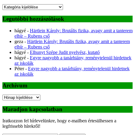
Kategóriák
Legutóbbi hozzászólások
hágyé
-
Härtlein Károly: Brutális fizika, avagy amit a tanterem
elbír – Rubens cső
geza
-
Härtlein Károly: Brutális fizika, avagy amit a tanterem
elbír – Rubens cső
hágyé
-
Elhunyt Szépe Judit nyelvész, kutató
hágyé
-
Egyre nagyobb a tanárhiány, reménytelenül hirdetnek
az iskolák
Péter
-
Egyre nagyobb a tanárhiány, reménytelenül hirdetnek
az iskolák
Archívum
Archívum
Maradjon kapcsolatban
Iratkozzon fel hírlevelünkre, hogy e-mailben értesülhessen a
legfrissebb hírekről!