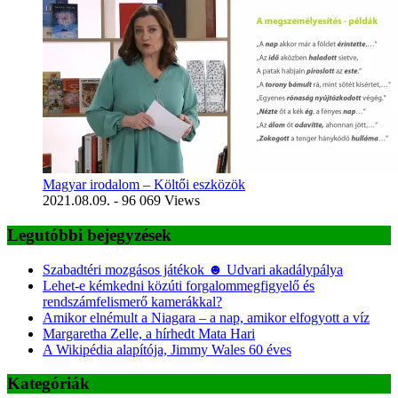
Magyar irodalom – Költői eszközök
2021.08.09.
- 96 069 Views
Legutóbbi bejegyzések
Szabadtéri mozgásos játékok ☻ Udvari akadálypálya
Lehet-e kémkedni közúti forgalommegfigyelő és
rendszámfelismerő kamerákkal?
Amikor elnémult a Niagara – a nap, amikor elfogyott a víz
Margaretha Zelle, a hírhedt Mata Hari
A Wikipédia alapítója, Jimmy Wales 60 éves
Kategóriák