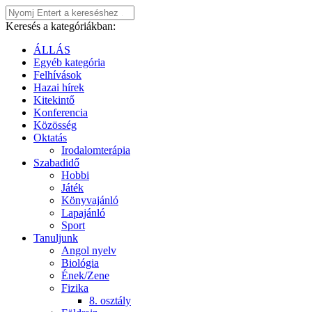
Keresés a kategóriákban:
ÁLLÁS
Egyéb kategória
Felhívások
Hazai hírek
Kitekintő
Konferencia
Közösség
Oktatás
Irodalomterápia
Szabadidő
Hobbi
Játék
Könyvajánló
Lapajánló
Sport
Tanuljunk
Angol nyelv
Biológia
Ének/Zene
Fizika
8. osztály