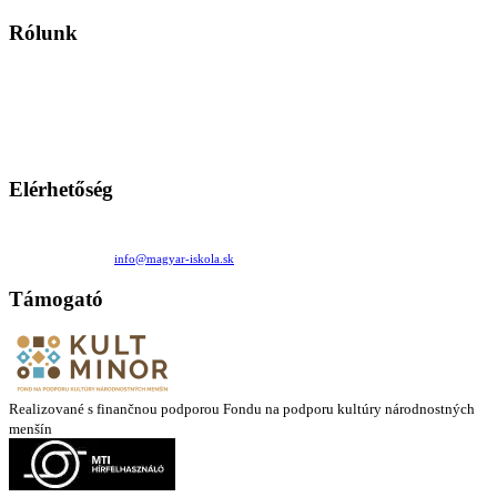
Rólunk
A Magyar Iskola a szlovákiai magyar iskolák, tanárok, szülők és
persze a diákok fóruma
Ezen az oldalon esetenként olyan írások jelennek meg, amelyek a hagyományos iskolafelfogástól eltérő
mintákat népszerűsítenek. Ennek következtében előfordulhat, hogy az idetévedő kiskorú felhasználók
látóköre gyorsabban szélesedik, mint azt a szülők esetleg szeretnék.
Elérhetőség
Családi Kör Egyesület/Združenie rod. kruhov
Medzilaborecká 17, 82101 Bratislava
+421 911 732 190 |
info@magyar-iskola.sk
Támogató
Realizované s finančnou podporou Fondu na podporu kultúry národnostných
menšín