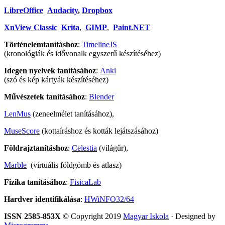
LibreOffice
Audacity
,
Dropbox
XnView Classic
Krita
,
GIMP
,
Paint.NET
Történelemtanításhoz
:
TimelineJS
(kronológiák és idővonalk egyszerű készítéséhez)
Idegen nyelvek tanításához
:
Anki
(szó és kép kártyák készítéséhez)
Művészetek tanításához
:
Blender
LenMus
(zeneelmélet tanításához),
MuseScore
(kottaíráshoz és kották lejátszásához)
Földrajztanításhoz
:
Celestia
(világűr),
Marble
(virtuális földgömb és atlasz)
Fizika tanításához
:
FisicaLab
Hardver identifikálása
:
HWiNFO32/64
ISSN 2585-853X
© Copyright 2019
Magyar Iskola
· Designed by