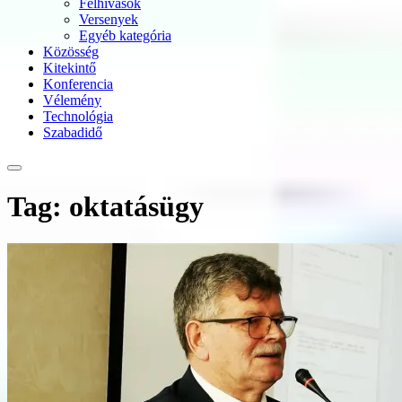
Felhívások
Versenyek
Egyéb kategória
Közösség
Kitekintő
Konferencia
Vélemény
Technológia
Szabadidő
Tag: oktatásügy