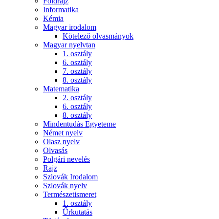
Földrajz
Informatika
Kémia
Magyar irodalom
Kötelező olvasmányok
Magyar nyelvtan
1. osztály
6. osztály
7. osztály
8. osztály
Matematika
2. osztály
6. osztály
8. osztály
Mindentudás Egyeteme
Német nyelv
Olasz nyelv
Olvasás
Polgári nevelés
Rajz
Szlovák Irodalom
Szlovák nyelv
Természetismeret
1. osztály
Űrkutatás