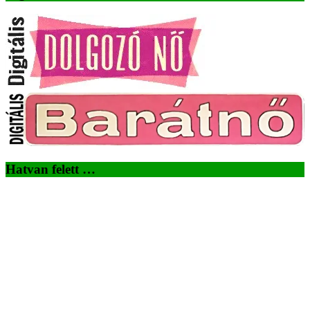
Hatvan felett …