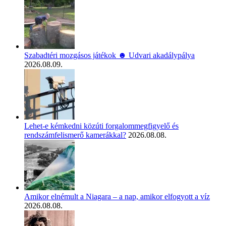
Szabadtéri mozgásos játékok ☻ Udvari akadálypálya
2026.08.09.
Lehet-e kémkedni közúti forgalommegfigyelő és
rendszámfelismerő kamerákkal?
2026.08.08.
Amikor elnémult a Niagara – a nap, amikor elfogyott a víz
2026.08.08.