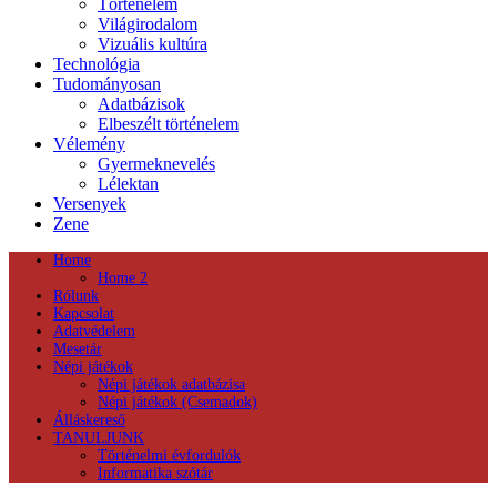
Történelem
Világirodalom
Vizuális kultúra
Technológia
Tudományosan
Adatbázisok
Elbeszélt történelem
Vélemény
Gyermeknevelés
Lélektan
Versenyek
Zene
Home
Home 2
Rólunk
Kapcsolat
Adatvédelem
Mesetár
Népi játékok
Népi játékok adatbázisa
Népi játékok (Csemadok)
Álláskereső
TANULJUNK
Történelmi évfordulók
Informatika szótár