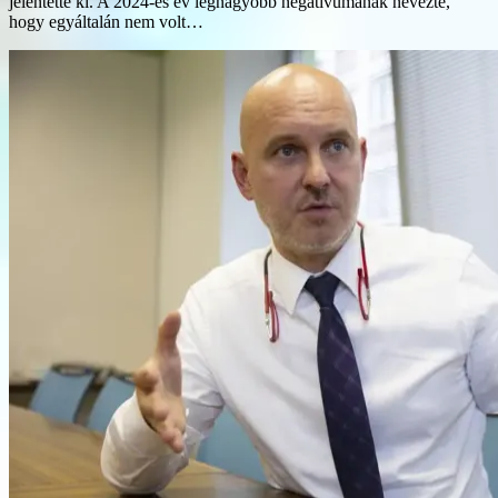
jelentette ki. A 2024-es év legnagyobb negatívumának nevezte,
hogy egyáltalán nem volt…